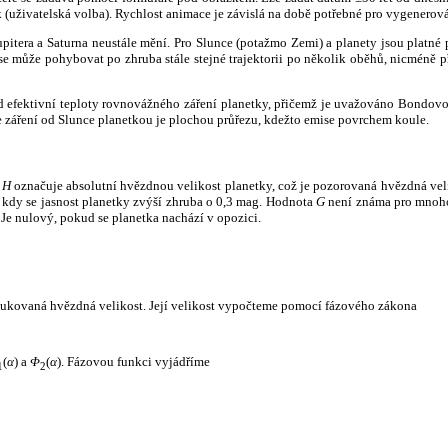
k (uživatelská volba). Rychlost animace je závislá na době potřebné pro vygenerová
itera a Saturna neustále mění. Pro Slunce (potažmo Zemi) a planety jsou platné p
 může pohybovat po zhruba stále stejné trajektorii po několik oběhů, nicméně při p
had efektivní teploty rovnovážného záření planetky, přičemž je uvažováno Bondov
záření od Slunce planetkou je plochou průřezu, kdežto emise povrchem koule.
e
H
označuje absolutní hvězdnou velikost planetky, což je pozorovaná hvězdná veli
i, kdy se jasnost planetky zvýší zhruba o 0,3 mag. Hodnota
G
není známa pro mnoho 
Je nulový, pokud se planetka nachází v opozici.
edukovaná hvězdná velikost. Její velikost vypočteme pomocí fázového zákona
(
α
) a
Φ
(
α
). Fázovou funkci vyjádříme
1
2