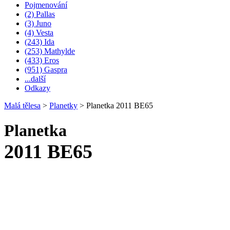
Pojmenování
(2) Pallas
(3) Juno
(4) Vesta
(243) Ida
(253) Mathylde
(433) Eros
(951) Gaspra
...další
Odkazy
Malá tělesa
>
Planetky
>
Planetka 2011 BE65
Planetka
2011 BE65