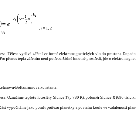
,
i
= 1, 2
238.
tělesa. Těleso vydává záření ve formě elektromagnetických vln do prostoru. Dopadne-l
u. Pro přenos tepla zářením není potřeba žádné hmotné prostředí, jde o elektromagnet
tefanova-Boltzmannova konstanta.
tělesa. Označíme teplotu fotosféry Slunce
T
(5 780 K), poloměr Slunce
R
(696 tisíc k
část vypočítáme jako poměr průřezu planetky a povrchu koule ve vzdálenosti plane