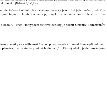
ní obrázku (řádově 0,5-0,8 s).
ro delší časové období. Nicméně pro planetky je obtížné jejich určení, neboť je
růletu poblíž Jupiteru se může její trajektorie radikálně změnit. Je složité toto
o albedo
A
= 0,09. Pro výpočet efektivní teploty je použit Stefanův-Boltzmannův
kost planetky ve vzdálenosti 1 au od pozorovatele a 1 au od Slunce při nulovém
planetek, pro ostatní se používá hodnota 0,15. Fázový úhel
α
je definován jako