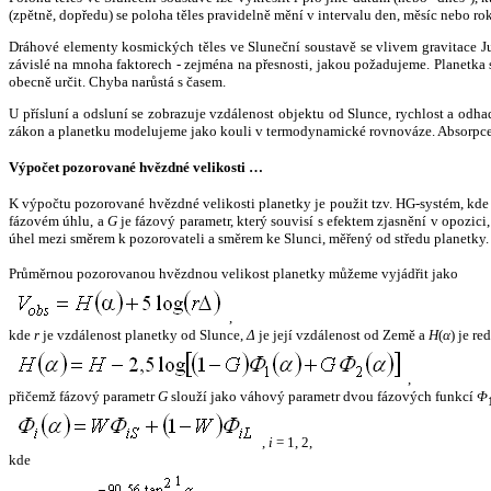
(zpětně, dopředu) se poloha těles pravidelně mění v intervalu den, měsíc nebo ro
Dráhové elementy kosmických těles ve Sluneční soustavě se vlivem gravitace Jup
závislé na mnoha faktorech - zejména na přesnosti, jakou požadujeme. Planetka se
obecně určit. Chyba narůstá s časem.
U přísluní a odsluní se zobrazuje vzdálenost objektu od Slunce, rychlost a od
zákon a planetku modelujeme jako kouli v termodynamické rovnováze. Absorpce 
Výpočet pozorované hvězdné velikosti …
K výpočtu pozorované hvězdné velikosti planetky je použit tzv. HG-systém, kd
fázovém úhlu, a
G
je fázový parametr, který souvisí s efektem zjasnění v opozic
úhel mezi směrem k pozorovateli a směrem ke Slunci, měřený od středu planetky. 
Průměrnou pozorovanou hvězdnou velikost planetky můžeme vyjádřit jako
,
kde
r
je vzdálenost planetky od Slunce,
Δ
je její vzdálenost od Země a
H
(
α
) je r
,
přičemž fázový parametr
G
slouží jako váhový parametr dvou fázových funkcí
Φ
,
i
= 1, 2,
kde