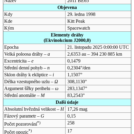
Název
2011 BE65
Objevena
Kdy
29. ledna 1998
Kde
Kitt Peak
Kým
Spacewatch
Elementy dráhy
(Ekvinokcium J2000,0)
Epocha
21. listopadu 2025 0:00:00 UTC
Velká poloosa dráhy –
a
2,6353 au – 394 230 885 km
Excentricita –
e
0,1479
Střední denní pohyb –
n
0,2304°/den
Sklon dráhy k ekliptice –
i
1,1507°
Délka vzestupného uzlu –
Ω
308,1130°
Argument šířky perihelu –
ω
283,1347°
Střední anomálie –
M
83,2543°
Další údaje
Absolutní hvězdná velikost –
H
17,26 mag
Fázový parametr –
G
0,15
*)
258
Počet pozorování
*)
17
Počet opozic