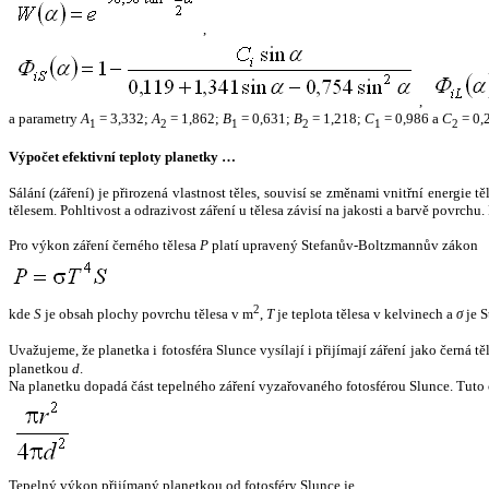
,
,
a parametry
A
= 3,332;
A
= 1,862;
B
= 0,631;
B
= 1,218;
C
= 0,986 a
C
= 0,
1
2
1
2
1
2
Výpočet efektivní teploty planetky …
Sálání (záření) je přirozená vlastnost těles, souvisí se změnami vnitřní energie 
tělesem. Pohltivost a odrazivost záření u tělesa závisí na jakosti a barvě povrch
Pro výkon záření černého tělesa
P
platí upravený Stefanův-Boltzmannův zákon
2
kde
S
je obsah plochy povrchu tělesa v m
,
T
je teplota tělesa v kelvinech a
σ
je S
Uvažujeme, že planetka i fotosféra Slunce vysílají i přijímají záření jako černá 
planetkou
d
.
Na planetku dopadá část tepelného záření vyzařovaného fotosférou Slunce. Tuto 
Tepelný výkon přijímaný planetkou od fotosféry Slunce je