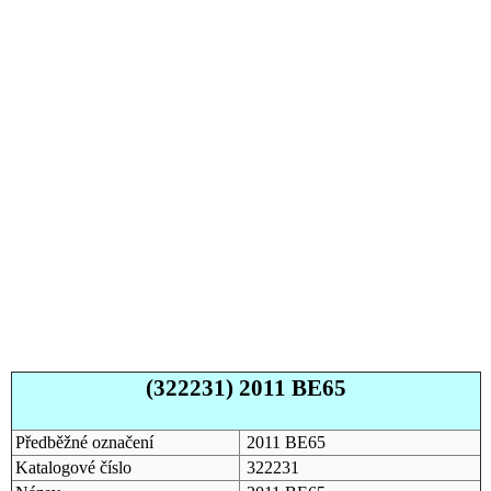
(322231) 2011 BE65
Předběžné označení
2011 BE65
Katalogové číslo
322231