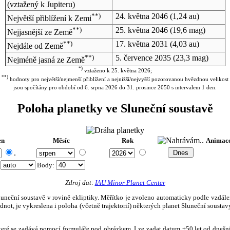
(vztažený k Jupiteru)
**)
24. května 2046
(1,24 au)
Největší přiblížení k Zemi
**)
25. května 2046
(19,6 mag)
Nejjasnější ze Země
**)
17. května 2031
(4,03 au)
Nejdále od Země
**)
5. července 2035
(23,3 mag)
Nejméně jasná ze Země
*)
vztaženo k 25. května 2026;
**)
hodnoty pro největší/nejmenší přiblížení a nejnižší/nejvyšší pozorovanou hvězdnou velikost
jsou spočítány pro období od 6. srpna 2026 do 31. prosince 2050 s intervalem 1 den.
Poloha planetky ve Sluneční soustavě
en
Měsíc
Rok
Animac
.
:
Body
:
Zdroj dat:
IAU Minor Planet Center
eční soustavě v rovině ekliptiky. Měřítko je zvoleno automaticky podle vzdálenost
not, je vykreslena i poloha (včetně trajektorií) některých planet Sluneční soustavy
, které se zadává pomocí formuláře pod obrázkem. Lze zadat datum ±50 let od dneš