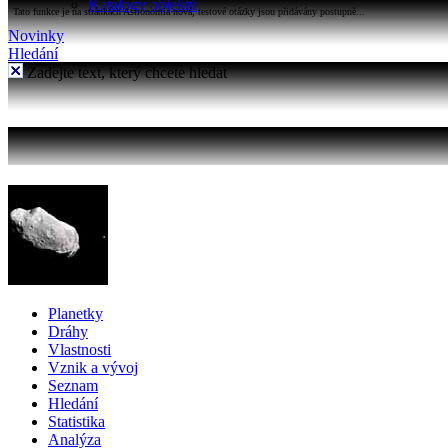
Katalogy objektů
Tato funkce je na stránkách Astronomia nová, testové otázky jsou přidávány postupně...
Novinky
Hledání
Zadejte text, který chcete hledat
Planetky
Dráhy
Vlastnosti
Vznik a vývoj
Seznam
Hledání
Statistika
Analýza