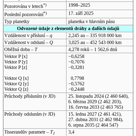
*)
1998–2025
Pozorována v letech
*)
17. září 2025
Poslední pozorování
Typ planetky
planetka v hlavním pásu
Odvozené údaje z elementů dráhy a dalších údajů
Vzdálenost v přísluní –
q
2,245 au – 335 918 000 km
Vzdálenost v odsluní –
Q
3,025 au – 452 543 000 km
Oběžná doba –
T
4,278 roků – 1 562,6 dnů
Vektor P [x]
−0,6258
Vektor P [y]
−0,7076
Vektor P [z]
−0,3281
Vektor Q [x]
0,7798
Vektor Q [y]
−0,5762
Vektor Q [z]
−0,2448
Průchody přísluním (v
JD
)
25. listopadu 2024
(2 460 640),
6. března 2029
(2 462 203),
16. června 2033
(2 463 765)
Průchody odsluním (v
JD
)
15. ledna 2027
(2 461 421),
27. dubna 2031
(2 462 984),
6. srpna 2035
(2 464 547)
Tisserandův parametr –
T
3,4
J