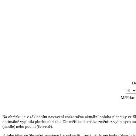
D
Měřítko
Na obrázku je v základním nastavení znázorněna aktuální poloha planetky ve Slun
optimálně vyplnila plochu obrázku. Dle měřítka, které lze změnit z vybraných hod
(modře) nebo pod ní (červeně).
Polohu těles ve Sluneční soustavě lze vykreslit i pro jiné datum (nebo "dnes")