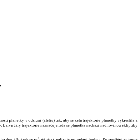
e
i planetky v odsluní (aféliu) tak, aby se celá trajektorie planetky vykreslila a
. Barva čáry trajektorie naznačuje, zda se planetka nachází nad rovinou ekliptiky
ního dne. Obrázek se průběžně aktualizuje po zadání hodnot. Po spuštění animace