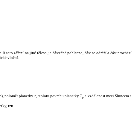
i toto záření na jiné těleso, je částečně pohlceno, část se odráží a část prochází
ické vlnění.
m), poloměr planetky
r
, teplotu povrchu planetky
T
a vzdálenost mezi Sluncem a
p
tky, tzn.