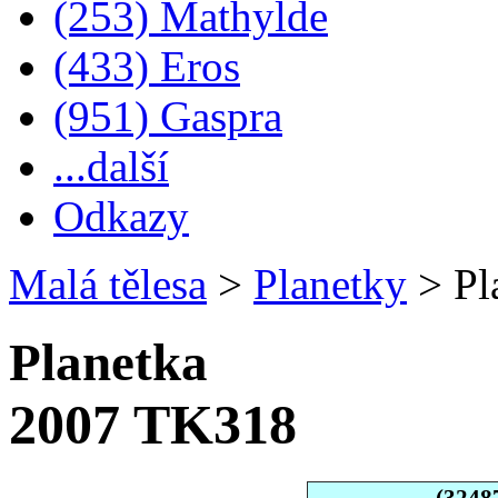
(253) Mathylde
(433) Eros
(951) Gaspra
...další
Odkazy
Malá tělesa
>
Planetky
>
Pl
Planetka
2007 TK318
(3248