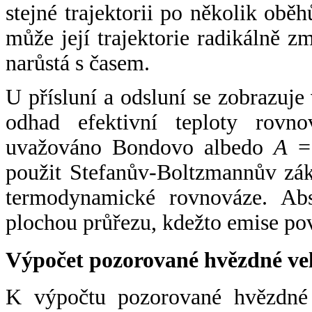
stejné trajektorii po několik oběh
může její trajektorie radikálně zm
narůstá s časem.
U přísluní a odsluní se zobrazuje
odhad efektivní teploty rovno
uvažováno Bondovo albedo
A
= 
použit Stefanův-Boltzmannův zák
termodynamické rovnováze. Abs
plochou průřezu, kdežto emise po
Výpočet pozorované hvězdné ve
K výpočtu pozorované hvězdné v