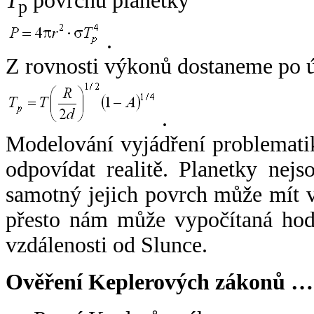
T
povrchu planetky
p
.
Z rovnosti výkonů dostaneme po 
.
Modelování vyjádření problemati
odpovídat realitě. Planetky nejso
samotný jejich povrch může mít v
přesto nám může vypočítaná hodn
vzdálenosti od Slunce.
Ověření Keplerových zákonů …