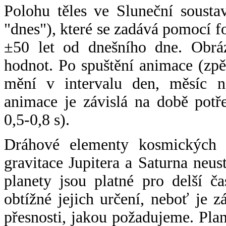
Polohu těles ve Sluneční sousta
"dnes"), které se zadává pomocí 
±50 let od dnešního dne. Obráz
hodnot. Po spuštění animace (zpě
mění v intervalu den, měsíc ne
animace je závislá na době potř
0,5-0,8 s).
Dráhové elementy kosmických t
gravitace Jupitera a Saturna neu
planety jsou platné pro delší č
obtížné jejich určení, neboť je 
přesnosti, jakou požadujeme. Pla