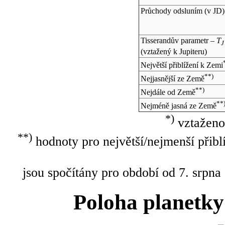
Průchody odsluním (v
JD
)
Tisserandův parametr –
T
J
(vztažený k Jupiteru)
Největší přiblížení k Zemi
**)
Nejjasnější ze Země
**)
Nejdále od Země
**
Nejméně jasná ze Země
*)
vztaženo
**)
hodnoty pro největší/nejmenší přibl
jsou spočítány pro období od 7. srpna
Poloha planetky