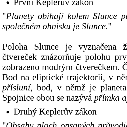
První Keplerův zákon
"
Planety obíhají kolem Slunce p
společném ohnisku je Slunce.
"
Poloha Slunce je vyznačena 
čtvereček znázorňuje polohu pr
zobrazeno modrým čtverečkem. Če
Bod na eliptické trajektorii, v n
přísluní
, bod, v němž je planet
Spojnice obou se nazývá
přímka a
Druhý Keplerův zákon
"
Obsahy ploch opsaných průvodič