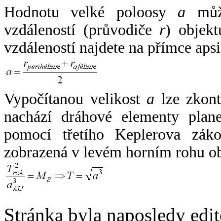
Hodnotu velké poloosy
a
může
vzdáleností (průvodiče
r
) objekt
vzdáleností najdete na přímce apsi
Vypočítanou velikost
a
lze zkont
nachází dráhové elementy plane
pomocí třetího Keplerova zák
zobrazená v levém horním rohu o
Stránka byla naposledy edi