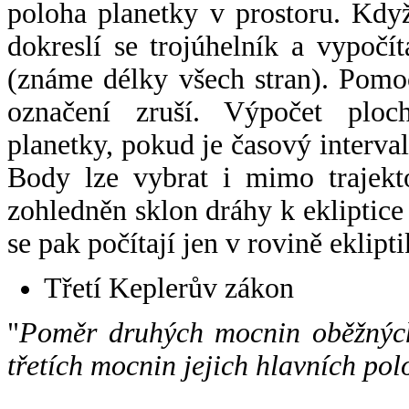
poloha planetky v prostoru. Kdy
dokreslí se trojúhelník a vypoč
(známe délky všech stran). Pomo
označení zruší. Výpočet ploch
planetky, pokud je časový interval
Body lze vybrat i mimo trajekto
zohledněn sklon dráhy k ekliptice
se pak počítají jen v rovině eklipti
Třetí Keplerův zákon
"
Poměr druhých mocnin oběžných
třetích mocnin jejich hlavních pol