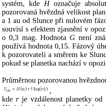
systém, kde
H
označuje absolut
pozorovaná hvězdná velikost plan
a 1 au od Slunce při nulovém fá
souvisí s efektem zjasnění v opoz
o 0,3 mag. Hodnota
G
není zná
používá hodnota 0,15. Fázový úh
k pozorovateli a směrem ke Slunc
pokud se planetka nachází v opozi
Průměrnou pozorovanou hvězdnou 
,
kde
r
je vzdálenost planetky od