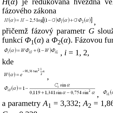
H
(
α
) je redukovaná hvězdná vel
fázového zákona
,
přičemž fázový parametr
G
slouž
funkcí
Φ
(
α
) a
Φ
(
α
). Fázovou fu
1
2
,
i
= 1, 2,
kde
,
,
a parametry
A
= 3,332;
A
= 1,8
1
2