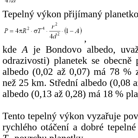
Tepelný výkon přijímaný planetko
,
kde
A
je Bondovo albedo, uvaž
odrazivosti) planetek se obecně
albedo (0,02 až 0,07) má 78 % z
než 25 km. Střední albedo (0,08 
albedo (0,13 až 0,28) má 18 % pla
Tento tepelný výkon vyzařuje po
rychlého otáčení a dobré tepelné