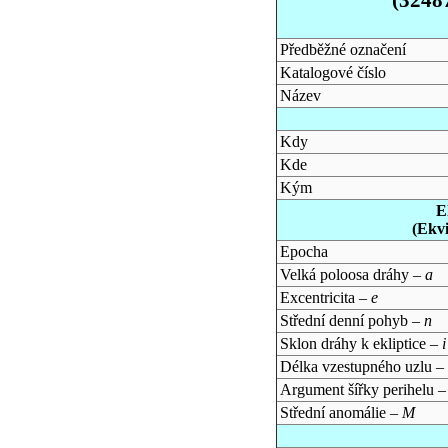
Předběžné označení
Katalogové číslo
Název
Kdy
Kde
Kým
E
(Ekv
Epocha
Velká poloosa dráhy –
a
Excentricita –
e
Střední denní pohyb –
n
Sklon dráhy k ekliptice –
i
Délka vzestupného uzlu –
Argument šířky perihelu 
Střední anomálie –
M