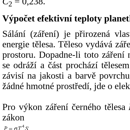
C
= 0,238.
2
Výpočet efektivní teploty plan
Sálání (záření) je přirozená vla
energie tělesa. Těleso vydává zá
prostoru. Dopadne-li toto záření n
se odráží a část prochází tělesem
závisí na jakosti a barvě povrch
žádné hmotné prostředí, jde o ele
Pro výkon záření černého tělesa
zákon