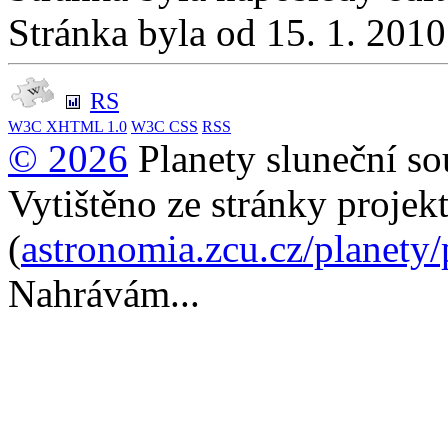
Stránka byla od 15. 1. 201
RS
W3C
XHTML 1.0
W3C
CSS
RSS
© 2026
Planety sluneční so
Vytištěno ze stránky projek
(
astronomia.zcu.cz/planety
Nahrávám...