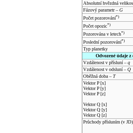
Absolutní hvězdná velikos
Fázový parametr –
G
*)
Počet pozorování
*)
Počet opozic
*)
Pozorována v letech
*)
Poslední pozorování
Typ planetky
Odvozené údaje z 
Vzdálenost v přísluní –
q
Vzdálenost v odsluní –
Q
Oběžná doba –
T
Vektor P [x]
Vektor P [y]
Vektor P [z]
Vektor Q [x]
Vektor Q [y]
Vektor Q [z]
Průchody přísluním (v
JD
)