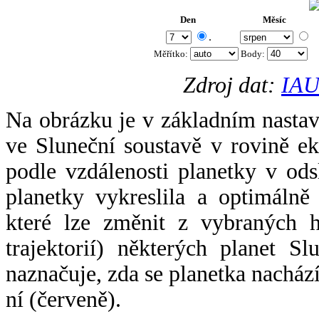
Den
Měsíc
.
Měřítko:
Body
:
Zdroj dat:
IAU
Na obrázku je v základním nastav
ve Sluneční soustavě v rovině ek
podle vzdálenosti planetky v odsl
planetky vykreslila a optimálně
které lze změnit z vybraných h
trajektorií) některých planet Sl
naznačuje, zda se planetka nacház
ní (červeně).