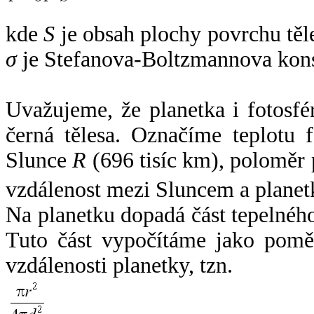
kde
S
je obsah plochy povrchu těl
σ
je Stefanova-Boltzmannova kons
Uvažujeme, že planetka i fotosfér
černá tělesa. Označíme teplotu 
Slunce
R
(696 tisíc km), poloměr
vzdálenost mezi Sluncem a plane
Na planetku dopadá část tepelnéh
Tuto část vypočítáme jako pomě
vzdálenosti planetky, tzn.