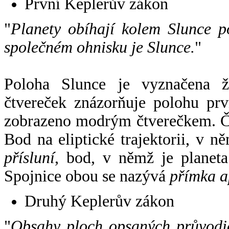
První Keplerův zákon
"
Planety obíhají kolem Slunce p
společném ohnisku je Slunce.
"
Poloha Slunce je vyznačena 
čtvereček znázorňuje polohu pr
zobrazeno modrým čtverečkem. Če
Bod na eliptické trajektorii, v n
přísluní
, bod, v němž je planet
Spojnice obou se nazývá
přímka a
Druhý Keplerův zákon
"
Obsahy ploch opsaných průvodič