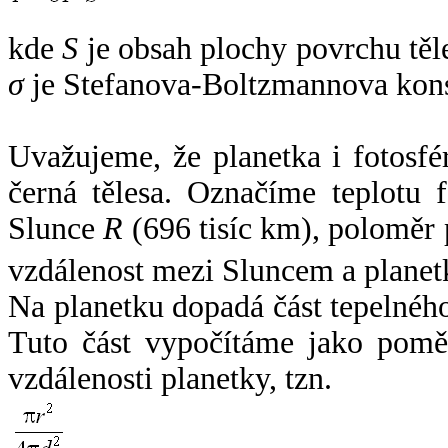
kde
S
je obsah plochy povrchu těl
σ
je Stefanova-Boltzmannova kons
Uvažujeme, že planetka i fotosfér
černá tělesa. Označíme teplotu 
Slunce
R
(696 tisíc km), poloměr
vzdálenost mezi Sluncem a plane
Na planetku dopadá část tepelnéh
Tuto část vypočítáme jako pomě
vzdálenosti planetky, tzn.