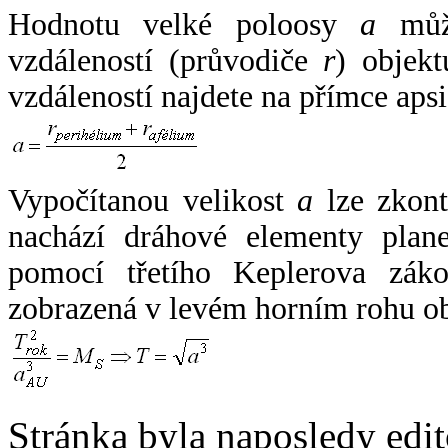
Hodnotu velké poloosy
a
může
vzdáleností (průvodiče
r
) objekt
vzdáleností najdete na přímce apsi
Vypočítanou velikost
a
lze zkont
nachází dráhové elementy plane
pomocí třetího Keplerova zák
zobrazená v levém horním rohu o
Stránka byla naposledy edi