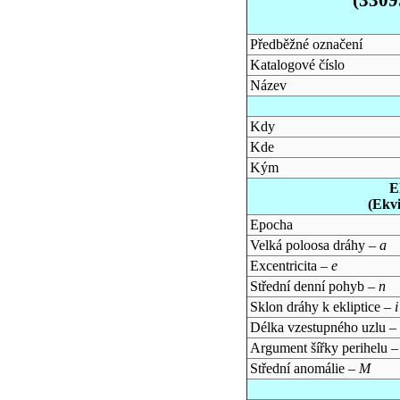
Předběžné označení
Katalogové číslo
Název
Kdy
Kde
Kým
E
(Ekv
Epocha
Velká poloosa dráhy –
a
Excentricita –
e
Střední denní pohyb –
n
Sklon dráhy k ekliptice –
i
Délka vzestupného uzlu –
Argument šířky perihelu 
Střední anomálie –
M