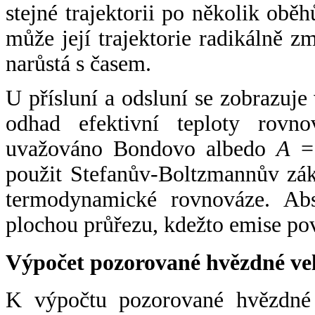
stejné trajektorii po několik oběh
může její trajektorie radikálně zm
narůstá s časem.
U přísluní a odsluní se zobrazuje
odhad efektivní teploty rovno
uvažováno Bondovo albedo
A
= 
použit Stefanův-Boltzmannův zák
termodynamické rovnováze. Abs
plochou průřezu, kdežto emise po
Výpočet pozorované hvězdné ve
K výpočtu pozorované hvězdné v