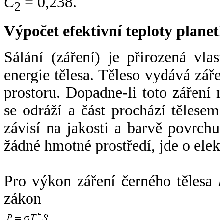
C
= 0,238.
2
Výpočet efektivní teploty plan
Sálání (záření) je přirozená vla
energie tělesa. Těleso vydává zá
prostoru. Dopadne-li toto záření n
se odráží a část prochází tělesem
závisí na jakosti a barvě povrch
žádné hmotné prostředí, jde o ele
Pro výkon záření černého tělesa
zákon