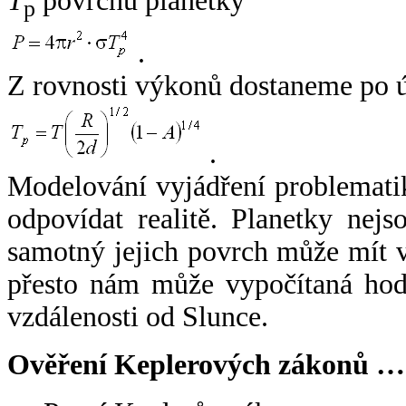
T
povrchu planetky
p
.
Z rovnosti výkonů dostaneme po 
.
Modelování vyjádření problemati
odpovídat realitě. Planetky nejso
samotný jejich povrch může mít v
přesto nám může vypočítaná hodn
vzdálenosti od Slunce.
Ověření Keplerových zákonů …