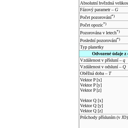
Absolutní hvězdná velikos
Fázový parametr –
G
*)
Počet pozorování
*)
Počet opozic
*)
Pozorována v letech
*)
Poslední pozorování
Typ planetky
Odvozené údaje z 
Vzdálenost v přísluní –
q
Vzdálenost v odsluní –
Q
Oběžná doba –
T
Vektor P [x]
Vektor P [y]
Vektor P [z]
Vektor Q [x]
Vektor Q [y]
Vektor Q [z]
Průchody přísluním (v
JD
)