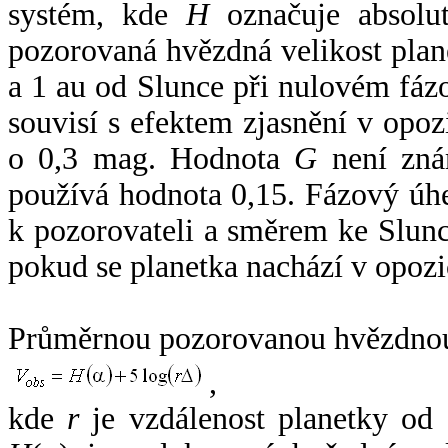
systém, kde
H
označuje absolut
pozorovaná hvězdná velikost plan
a 1 au od Slunce při nulovém fá
souvisí s efektem zjasnění v opoz
o 0,3 mag. Hodnota
G
není zná
používá hodnota 0,15. Fázový úh
k pozorovateli a směrem ke Slunc
pokud se planetka nachází v opozi
Průměrnou pozorovanou hvězdnou 
,
kde
r
je vzdálenost planetky od