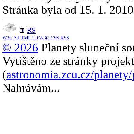
Stránka byla od 15. 1. 201
RS
W3C
XHTML 1.0
W3C
CSS
RSS
© 2026
Planety sluneční so
Vytištěno ze stránky projek
(
astronomia.zcu.cz/planety
Nahrávám...