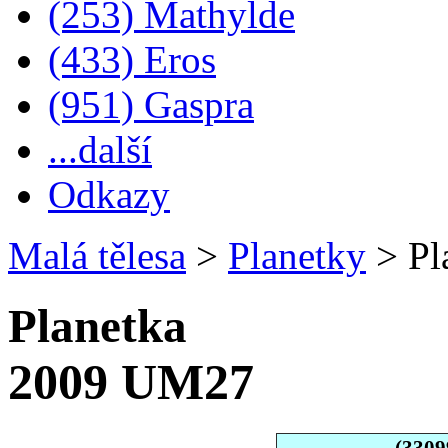
(253) Mathylde
(433) Eros
(951) Gaspra
...další
Odkazy
Malá tělesa
>
Planetky
>
Pl
Planetka
2009 UM27
(3309