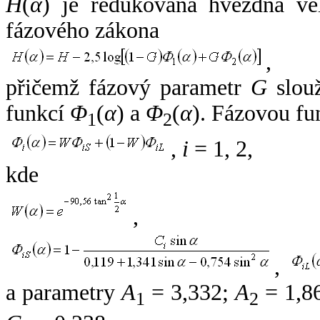
H
(
α
) je redukovaná hvězdná vel
fázového zákona
,
přičemž fázový parametr
G
slouž
funkcí
Φ
(
α
) a
Φ
(
α
). Fázovou fu
1
2
,
i
= 1, 2,
kde
,
,
a parametry
A
= 3,332;
A
= 1,8
1
2