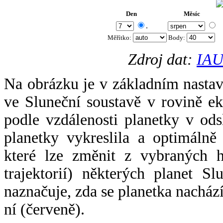
Den
Měsíc
.
Měřítko:
Body
:
Zdroj dat:
IAU
Na obrázku je v základním nastav
ve Sluneční soustavě v rovině ek
podle vzdálenosti planetky v odsl
planetky vykreslila a optimálně
které lze změnit z vybraných h
trajektorií) některých planet Sl
naznačuje, zda se planetka nacház
ní (červeně).