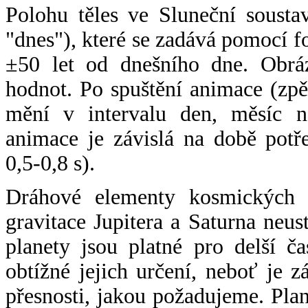
Polohu těles ve Sluneční sousta
"dnes"), které se zadává pomocí 
±50 let od dnešního dne. Obráz
hodnot. Po spuštění animace (zpě
mění v intervalu den, měsíc ne
animace je závislá na době potř
0,5-0,8 s).
Dráhové elementy kosmických t
gravitace Jupitera a Saturna neu
planety jsou platné pro delší č
obtížné jejich určení, neboť je 
přesnosti, jakou požadujeme. Pla