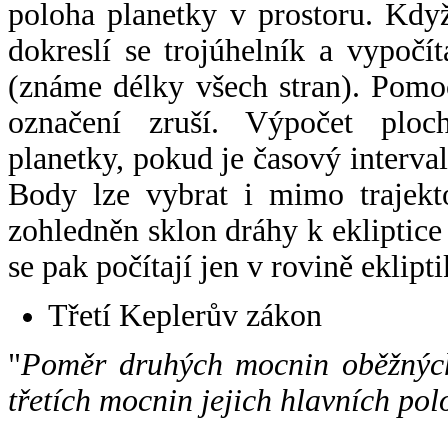
poloha planetky v prostoru. Kdy
dokreslí se trojúhelník a vypoč
(známe délky všech stran). Pomo
označení zruší. Výpočet ploch
planetky, pokud je časový interval
Body lze vybrat i mimo trajekto
zohledněn sklon dráhy k ekliptice
se pak počítají jen v rovině eklipti
Třetí Keplerův zákon
"
Poměr druhých mocnin oběžných
třetích mocnin jejich hlavních pol