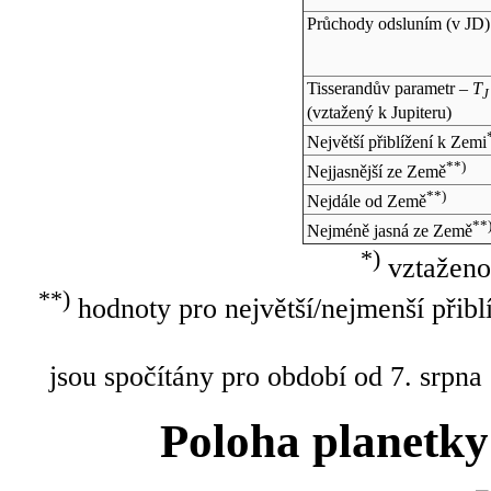
Průchody odsluním (v
JD
)
Tisserandův parametr –
T
J
(vztažený k Jupiteru)
Největší přiblížení k Zemi
**)
Nejjasnější ze Země
**)
Nejdále od Země
**
Nejméně jasná ze Země
*)
vztaženo
**)
hodnoty pro největší/nejmenší přibl
jsou spočítány pro období od 7. srpna
Poloha planetky