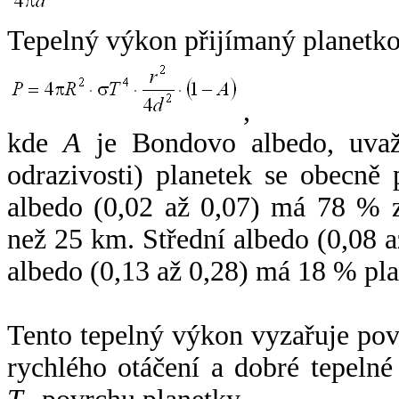
Tepelný výkon přijímaný planetko
,
kde
A
je Bondovo albedo, uvaž
odrazivosti) planetek se obecně
albedo (0,02 až 0,07) má 78 % z
než 25 km. Střední albedo (0,08 
albedo (0,13 až 0,28) má 18 % pla
Tento tepelný výkon vyzařuje po
rychlého otáčení a dobré tepelné