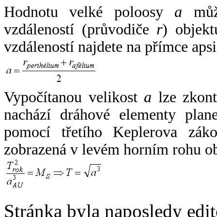
Hodnotu velké poloosy
a
může
vzdáleností (průvodiče
r
) objekt
vzdáleností najdete na přímce apsi
Vypočítanou velikost
a
lze zkont
nachází dráhové elementy plane
pomocí třetího Keplerova zák
zobrazená v levém horním rohu o
Stránka byla naposledy edi