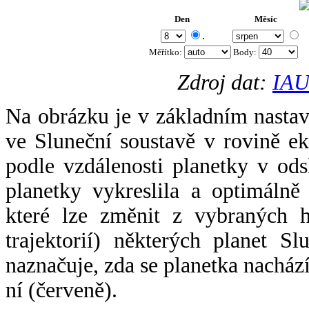
Den
Měsíc
.
Měřítko:
Body
:
Zdroj dat:
IAU
Na obrázku je v základním nastav
ve Sluneční soustavě v rovině ek
podle vzdálenosti planetky v odsl
planetky vykreslila a optimálně
které lze změnit z vybraných h
trajektorií) některých planet Sl
naznačuje, zda se planetka nacház
ní (červeně).