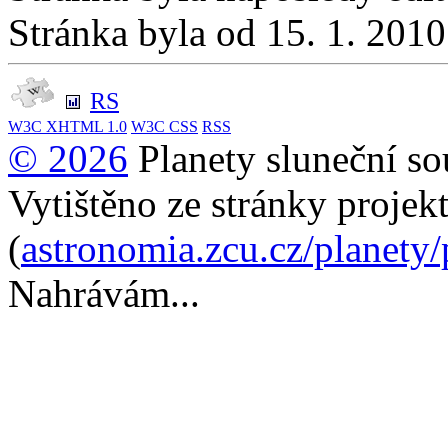
Stránka byla od 15. 1. 201
RS
W3C
XHTML 1.0
W3C
CSS
RSS
© 2026
Planety sluneční so
Vytištěno ze stránky projek
(
astronomia.zcu.cz/planety
Nahrávám...