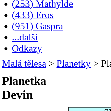
(253) Mathylde
(433) Eros
(951) Gaspra
...další
Odkazy
Malá tělesa
>
Planetky
>
Pl
Planetka
Devin
(3