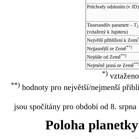
Průchody odsluním (v
JD
)
Tisserandův parametr –
T
J
(vztažený k Jupiteru)
Největší přiblížení k Zemi
**)
Nejjasnější ze Země
**)
Nejdále od Země
**
Nejméně jasná ze Země
*)
vztaženo
**)
hodnoty pro největší/nejmenší přibl
jsou spočítány pro období od 8. srpna
Poloha planetky