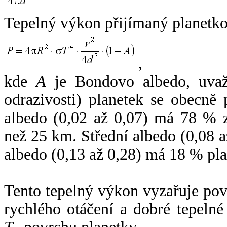
Tepelný výkon přijímaný planetko
,
kde
A
je Bondovo albedo, uvaž
odrazivosti) planetek se obecně
albedo (0,02 až 0,07) má 78 % z
než 25 km. Střední albedo (0,08 
albedo (0,13 až 0,28) má 18 % pla
Tento tepelný výkon vyzařuje po
rychlého otáčení a dobré tepelné