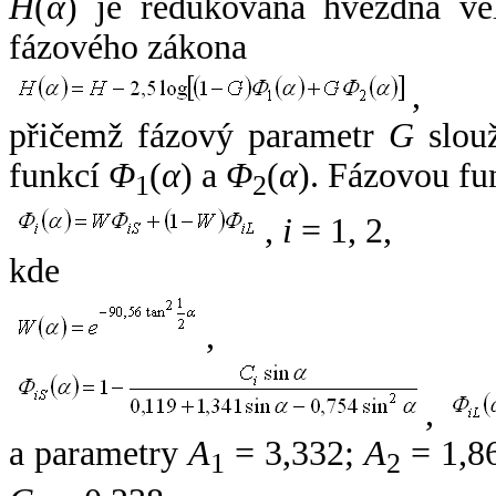
H
(
α
) je redukovaná hvězdná vel
fázového zákona
,
přičemž fázový parametr
G
slouž
funkcí
Φ
(
α
) a
Φ
(
α
). Fázovou fu
1
2
,
i
= 1, 2,
kde
,
,
a parametry
A
= 3,332;
A
= 1,8
1
2