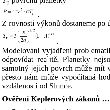
T
povrchu planetky
p
.
Z rovnosti výkonů dostaneme po 
.
Modelování vyjádření problemati
odpovídat realitě. Planetky nejso
samotný jejich povrch může mít v
přesto nám může vypočítaná hodn
vzdálenosti od Slunce.
Ověření Keplerových zákonů …