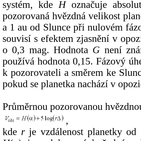
systém, kde
H
označuje absolut
pozorovaná hvězdná velikost plan
a 1 au od Slunce při nulovém fá
souvisí s efektem zjasnění v opoz
o 0,3 mag. Hodnota
G
není zná
používá hodnota 0,15. Fázový úh
k pozorovateli a směrem ke Slunc
pokud se planetka nachází v opozi
Průměrnou pozorovanou hvězdnou 
,
kde
r
je vzdálenost planetky od