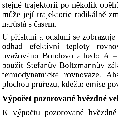
stejné trajektorii po několik oběh
může její trajektorie radikálně zm
narůstá s časem.
U přísluní a odsluní se zobrazuje
odhad efektivní teploty rovno
uvažováno Bondovo albedo
A
= 
použit Stefanův-Boltzmannův zák
termodynamické rovnováze. Abs
plochou průřezu, kdežto emise po
Výpočet pozorované hvězdné ve
K výpočtu pozorované hvězdné v