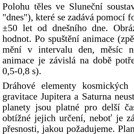
Polohu těles ve Sluneční sousta
"dnes"), které se zadává pomocí 
±50 let od dnešního dne. Obráz
hodnot. Po spuštění animace (zpě
mění v intervalu den, měsíc ne
animace je závislá na době potř
0,5-0,8 s).
Dráhové elementy kosmických t
gravitace Jupitera a Saturna neu
planety jsou platné pro delší č
obtížné jejich určení, neboť je 
přesnosti, jakou požadujeme. Pla