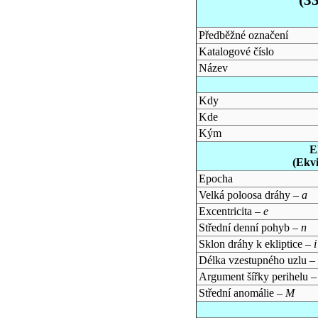
Předběžné označení
Katalogové číslo
Název
Kdy
Kde
Kým
E
(Ekv
Epocha
Velká poloosa dráhy –
a
Excentricita –
e
Střední denní pohyb –
n
Sklon dráhy k ekliptice –
i
Délka vzestupného uzlu –
Argument šířky perihelu 
Střední anomálie –
M