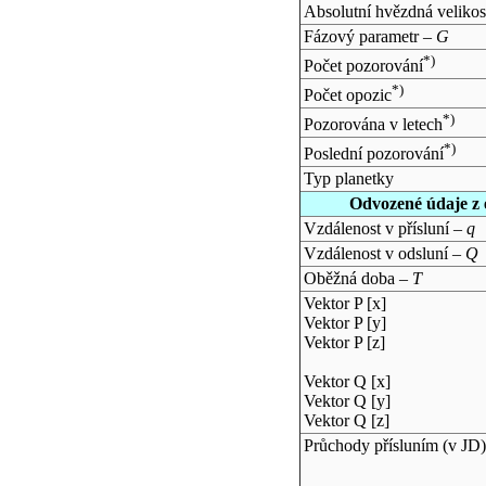
Absolutní hvězdná velikos
Fázový parametr –
G
*)
Počet pozorování
*)
Počet opozic
*)
Pozorována v letech
*)
Poslední pozorování
Typ planetky
Odvozené údaje z 
Vzdálenost v přísluní –
q
Vzdálenost v odsluní –
Q
Oběžná doba –
T
Vektor P [x]
Vektor P [y]
Vektor P [z]
Vektor Q [x]
Vektor Q [y]
Vektor Q [z]
Průchody přísluním (v
JD
)