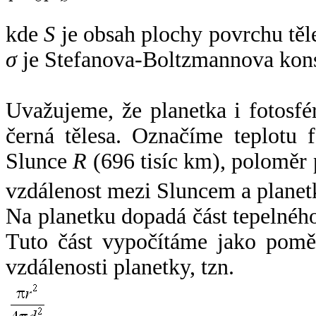
kde
S
je obsah plochy povrchu těl
σ
je Stefanova-Boltzmannova kons
Uvažujeme, že planetka i fotosfér
černá tělesa. Označíme teplotu 
Slunce
R
(696 tisíc km), poloměr
vzdálenost mezi Sluncem a plane
Na planetku dopadá část tepelnéh
Tuto část vypočítáme jako pomě
vzdálenosti planetky, tzn.