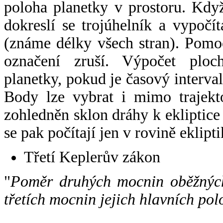
poloha planetky v prostoru. Kdy
dokreslí se trojúhelník a vypoč
(známe délky všech stran). Pomo
označení zruší. Výpočet ploch
planetky, pokud je časový interval
Body lze vybrat i mimo trajekto
zohledněn sklon dráhy k ekliptice
se pak počítají jen v rovině eklipti
Třetí Keplerův zákon
"
Poměr druhých mocnin oběžných
třetích mocnin jejich hlavních pol