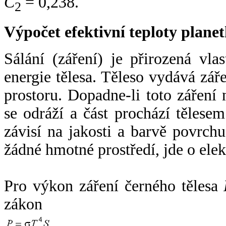
C
= 0,238.
2
Výpočet efektivní teploty plan
Sálání (záření) je přirozená vla
energie tělesa. Těleso vydává zá
prostoru. Dopadne-li toto záření n
se odráží a část prochází tělesem
závisí na jakosti a barvě povrch
žádné hmotné prostředí, jde o ele
Pro výkon záření černého tělesa
zákon