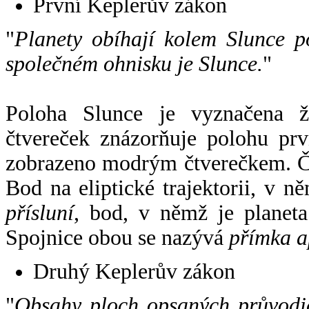
První Keplerův zákon
"
Planety obíhají kolem Slunce p
společném ohnisku je Slunce.
"
Poloha Slunce je vyznačena 
čtvereček znázorňuje polohu pr
zobrazeno modrým čtverečkem. Če
Bod na eliptické trajektorii, v n
přísluní
, bod, v němž je planet
Spojnice obou se nazývá
přímka a
Druhý Keplerův zákon
"
Obsahy ploch opsaných průvodič