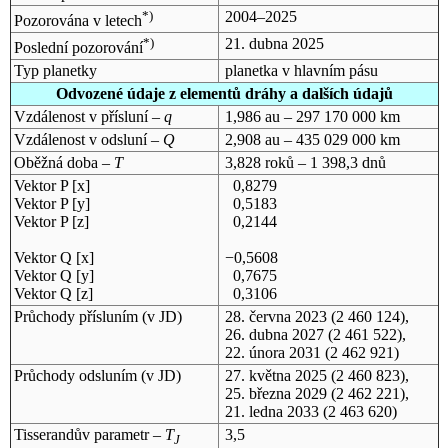
*)
2004–2025
Pozorována v letech
*)
21. dubna 2025
Poslední pozorování
Typ planetky
planetka v hlavním pásu
Odvozené údaje z elementů dráhy a dalších údajů
Vzdálenost v přísluní –
q
1,986 au – 297 170 000 km
Vzdálenost v odsluní –
Q
2,908 au – 435 029 000 km
Oběžná doba –
T
3,828 roků – 1 398,3 dnů
Vektor P [x]
0,8279
Vektor P [y]
0,5183
Vektor P [z]
0,2144
Vektor Q [x]
−0,5608
Vektor Q [y]
0,7675
Vektor Q [z]
0,3106
Průchody přísluním (v
JD
)
28. června 2023
(2 460 124),
26. dubna 2027
(2 461 522),
22. února 2031
(2 462 921)
Průchody odsluním (v
JD
)
27. května 2025
(2 460 823),
25. března 2029
(2 462 221),
21. ledna 2033
(2 463 620)
Tisserandův parametr –
T
3,5
J