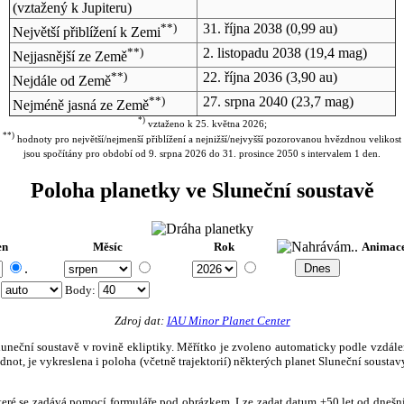
(vztažený k Jupiteru)
**)
31. října 2038
(0,99 au)
Největší přiblížení k Zemi
**)
2. listopadu 2038
(19,4 mag)
Nejjasnější ze Země
**)
22. října 2036
(3,90 au)
Nejdále od Země
**)
27. srpna 2040
(23,7 mag)
Nejméně jasná ze Země
*)
vztaženo k 25. května 2026;
**)
hodnoty pro největší/nejmenší přiblížení a nejnižší/nejvyšší pozorovanou hvězdnou velikost
jsou spočítány pro období od 9. srpna 2026 do 31. prosince 2050 s intervalem 1 den.
Poloha planetky ve Sluneční soustavě
en
Měsíc
Rok
Animac
.
:
Body
:
Zdroj dat:
IAU Minor Planet Center
eční soustavě v rovině ekliptiky. Měřítko je zvoleno automaticky podle vzdálenost
not, je vykreslena i poloha (včetně trajektorií) některých planet Sluneční soustavy
, které se zadává pomocí formuláře pod obrázkem. Lze zadat datum ±50 let od dneš