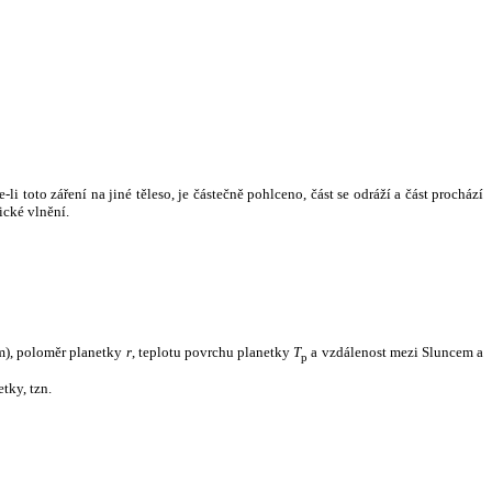
i toto záření na jiné těleso, je částečně pohlceno, část se odráží a část prochází
ické vlnění.
m), poloměr planetky
r
, teplotu povrchu planetky
T
a vzdálenost mezi Sluncem a
p
tky, tzn.