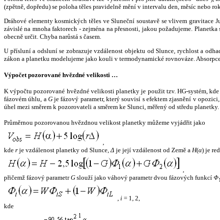
(zpětně, dopředu) se poloha těles pravidelně mění v intervalu den, měsíc nebo ro
Dráhové elementy kosmických těles ve Sluneční soustavě se vlivem gravitace Jup
závislé na mnoha faktorech - zejména na přesnosti, jakou požadujeme. Planetka se
obecně určit. Chyba narůstá s časem.
U přísluní a odsluní se zobrazuje vzdálenost objektu od Slunce, rychlost a od
zákon a planetku modelujeme jako kouli v termodynamické rovnováze. Absorpce 
Výpočet pozorované hvězdné velikosti …
K výpočtu pozorované hvězdné velikosti planetky je použit tzv. HG-systém, kd
fázovém úhlu, a
G
je fázový parametr, který souvisí s efektem zjasnění v opozic
úhel mezi směrem k pozorovateli a směrem ke Slunci, měřený od středu planetky. 
Průměrnou pozorovanou hvězdnou velikost planetky můžeme vyjádřit jako
,
kde
r
je vzdálenost planetky od Slunce,
Δ
je její vzdálenost od Země a
H
(
α
) je r
,
přičemž fázový parametr
G
slouží jako váhový parametr dvou fázových funkcí
Φ
,
i
= 1, 2,
kde