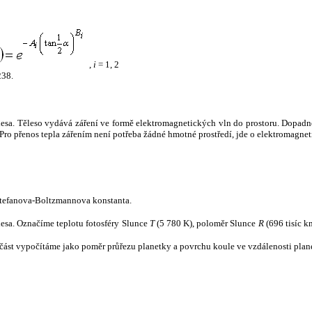
,
i
= 1, 2
238.
tělesa. Těleso vydává záření ve formě elektromagnetických vln do prostoru. Dopadne-l
u. Pro přenos tepla zářením není potřeba žádné hmotné prostředí, jde o elektromagnet
tefanova-Boltzmannova konstanta.
tělesa. Označíme teplotu fotosféry Slunce
T
(5 780 K), poloměr Slunce
R
(696 tisíc k
část vypočítáme jako poměr průřezu planetky a povrchu koule ve vzdálenosti plane