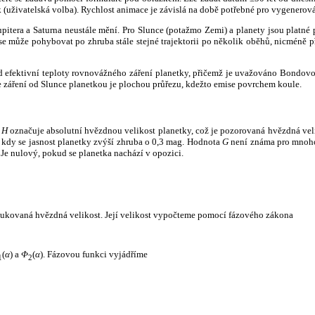
k (uživatelská volba). Rychlost animace je závislá na době potřebné pro vygenerová
itera a Saturna neustále mění. Pro Slunce (potažmo Zemi) a planety jsou platné p
 může pohybovat po zhruba stále stejné trajektorii po několik oběhů, nicméně při p
had efektivní teploty rovnovážného záření planetky, přičemž je uvažováno Bondov
záření od Slunce planetkou je plochou průřezu, kdežto emise povrchem koule.
e
H
označuje absolutní hvězdnou velikost planetky, což je pozorovaná hvězdná veli
i, kdy se jasnost planetky zvýší zhruba o 0,3 mag. Hodnota
G
není známa pro mnoho 
Je nulový, pokud se planetka nachází v opozici.
edukovaná hvězdná velikost. Její velikost vypočteme pomocí fázového zákona
(
α
) a
Φ
(
α
). Fázovou funkci vyjádříme
1
2