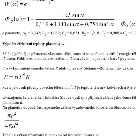
,
,
a parametry
A
= 3,332;
A
= 1,862;
B
= 0,631;
B
= 1,218;
C
= 0,986 a
C
= 0,
1
2
1
2
1
2
Výpočet efektivní teploty planetky …
Sálání (záření) je přirozená vlastnost těles, souvisí se změnami vnitřní energie 
tělesem. Pohltivost a odrazivost záření u tělesa závisí na jakosti a barvě povrch
Pro výkon záření černého tělesa
P
platí upravený Stefanův-Boltzmannův zákon
2
kde
S
je obsah plochy povrchu tělesa v m
,
T
je teplota tělesa v kelvinech a
σ
je S
Uvažujeme, že planetka i fotosféra Slunce vysílají i přijímají záření jako černá 
planetkou
d
.
Na planetku dopadá část tepelného záření vyzařovaného fotosférou Slunce. Tuto 
Tepelný výkon přijímaný planetkou od fotosféry Slunce je