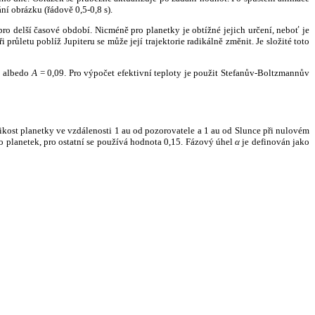
ní obrázku (řádově 0,5-0,8 s).
ro delší časové období. Nicméně pro planetky je obtížné jejich určení, neboť je
růletu poblíž Jupiteru se může její trajektorie radikálně změnit. Je složité toto
o albedo
A
= 0,09. Pro výpočet efektivní teploty je použit Stefanův-Boltzmannův
kost planetky ve vzdálenosti 1 au od pozorovatele a 1 au od Slunce při nulovém
planetek, pro ostatní se používá hodnota 0,15. Fázový úhel
α
je definován jako