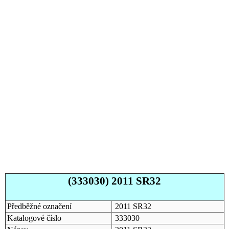
(333030) 2011 SR32
Předběžné označení
2011 SR32
Katalogové číslo
333030