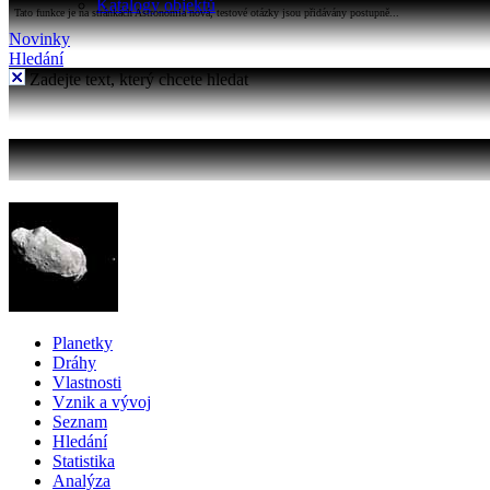
Katalogy objektů
Tato funkce je na stránkách Astronomia nová, testové otázky jsou přidávány postupně...
Novinky
Hledání
Zadejte text, který chcete hledat
Planetky
Dráhy
Vlastnosti
Vznik a vývoj
Seznam
Hledání
Statistika
Analýza