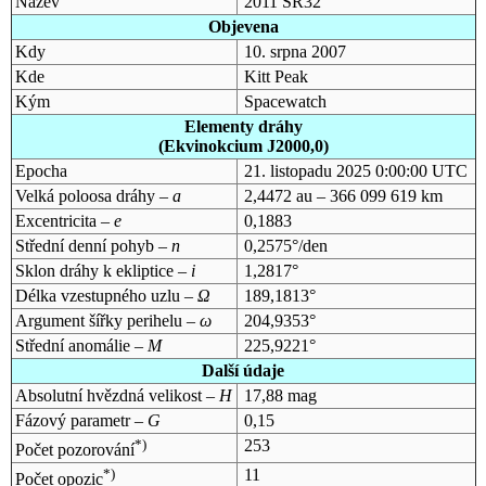
Název
2011 SR32
Objevena
Kdy
10. srpna 2007
Kde
Kitt Peak
Kým
Spacewatch
Elementy dráhy
(Ekvinokcium J2000,0)
Epocha
21. listopadu 2025 0:00:00 UTC
Velká poloosa dráhy –
a
2,4472 au – 366 099 619 km
Excentricita –
e
0,1883
Střední denní pohyb –
n
0,2575°/den
Sklon dráhy k ekliptice –
i
1,2817°
Délka vzestupného uzlu –
Ω
189,1813°
Argument šířky perihelu –
ω
204,9353°
Střední anomálie –
M
225,9221°
Další údaje
Absolutní hvězdná velikost –
H
17,88 mag
Fázový parametr –
G
0,15
*)
253
Počet pozorování
*)
11
Počet opozic