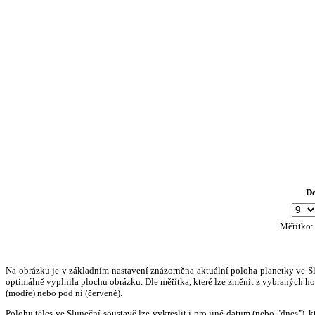
D
Měřítko
Na obrázku je v základním nastavení znázorněna aktuální poloha planetky ve Slun
optimálně vyplnila plochu obrázku. Dle měřítka, které lze změnit z vybraných hod
(modře) nebo pod ní (červeně).
Polohu těles ve Sluneční soustavě lze vykreslit i pro jiné datum (nebo "dnes")