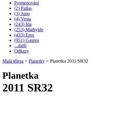
Pojmenování
(2) Pallas
(3) Juno
(4) Vesta
(243) Ida
(253) Mathylde
(433) Eros
(951) Gaspra
...další
Odkazy
Malá tělesa
>
Planetky
>
Planetka 2011 SR32
Planetka
2011 SR32