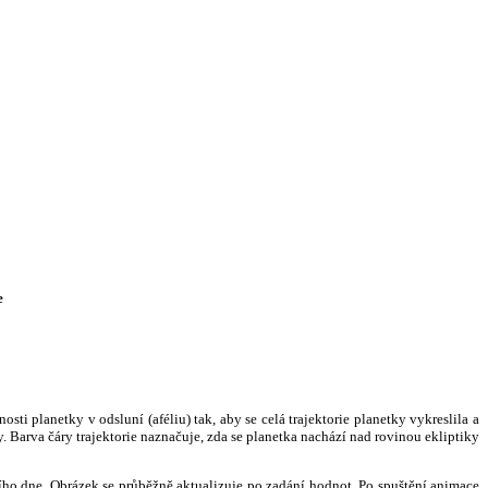
e
i planetky v odsluní (aféliu) tak, aby se celá trajektorie planetky vykreslila a
. Barva čáry trajektorie naznačuje, zda se planetka nachází nad rovinou ekliptiky
ního dne. Obrázek se průběžně aktualizuje po zadání hodnot. Po spuštění animace