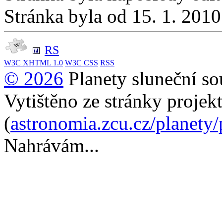
Stránka byla od 15. 1. 201
RS
W3C
XHTML 1.0
W3C
CSS
RSS
© 2026
Planety sluneční so
Vytištěno ze stránky projek
(
astronomia.zcu.cz/planety
Nahrávám...