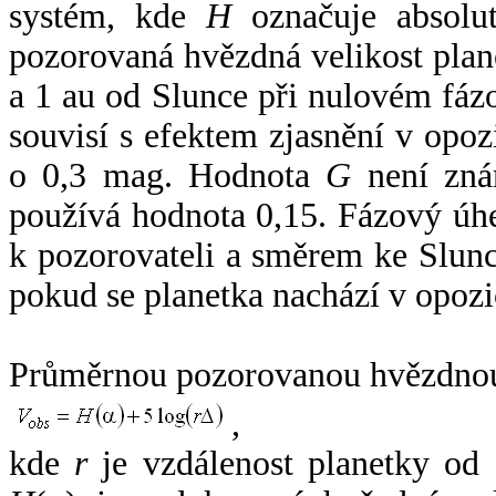
systém, kde
H
označuje absolut
pozorovaná hvězdná velikost plan
a 1 au od Slunce při nulovém fá
souvisí s efektem zjasnění v opoz
o 0,3 mag. Hodnota
G
není zná
používá hodnota 0,15. Fázový úh
k pozorovateli a směrem ke Slunc
pokud se planetka nachází v opozi
Průměrnou pozorovanou hvězdnou 
,
kde
r
je vzdálenost planetky od