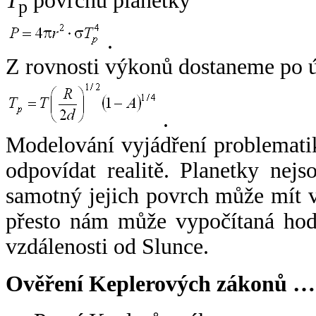
T
povrchu planetky
p
.
Z rovnosti výkonů dostaneme po 
.
Modelování vyjádření problemati
odpovídat realitě. Planetky nejso
samotný jejich povrch může mít v
přesto nám může vypočítaná hodn
vzdálenosti od Slunce.
Ověření Keplerových zákonů …