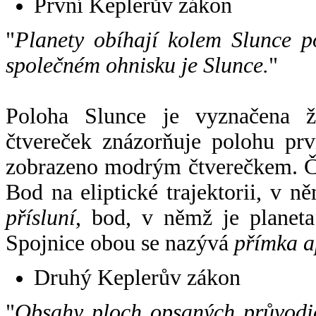
První Keplerův zákon
"
Planety obíhají kolem Slunce p
společném ohnisku je Slunce.
"
Poloha Slunce je vyznačena 
čtvereček znázorňuje polohu pr
zobrazeno modrým čtverečkem. Če
Bod na eliptické trajektorii, v n
přísluní
, bod, v němž je planet
Spojnice obou se nazývá
přímka a
Druhý Keplerův zákon
"
Obsahy ploch opsaných průvodič