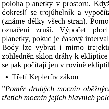
poloha planetky v prostoru. Kdy
dokreslí se trojúhelník a vypoč
(známe délky všech stran). Pomo
označení zruší. Výpočet ploch
planetky, pokud je časový interval
Body lze vybrat i mimo trajekto
zohledněn sklon dráhy k ekliptice
se pak počítají jen v rovině eklipti
Třetí Keplerův zákon
"
Poměr druhých mocnin oběžných
třetích mocnin jejich hlavních pol