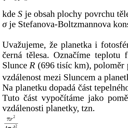
kde
S
je obsah plochy povrchu těl
σ
je Stefanova-Boltzmannova kons
Uvažujeme, že planetka i fotosfér
černá tělesa. Označíme teplotu 
Slunce
R
(696 tisíc km), poloměr
vzdálenost mezi Sluncem a plane
Na planetku dopadá část tepelnéh
Tuto část vypočítáme jako pomě
vzdálenosti planetky, tzn.