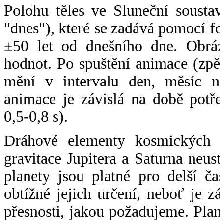
Polohu těles ve Sluneční sousta
"dnes"), které se zadává pomocí 
±50 let od dnešního dne. Obráz
hodnot. Po spuštění animace (zpě
mění v intervalu den, měsíc ne
animace je závislá na době potř
0,5-0,8 s).
Dráhové elementy kosmických t
gravitace Jupitera a Saturna neu
planety jsou platné pro delší č
obtížné jejich určení, neboť je 
přesnosti, jakou požadujeme. Pla