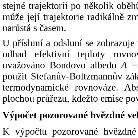
stejné trajektorii po několik oběh
může její trajektorie radikálně zm
narůstá s časem.
U přísluní a odsluní se zobrazuje
odhad efektivní teploty rovno
uvažováno Bondovo albedo
A
= 
použit Stefanův-Boltzmannův zák
termodynamické rovnováze. Abs
plochou průřezu, kdežto emise po
Výpočet pozorované hvězdné ve
K výpočtu pozorované hvězdné v