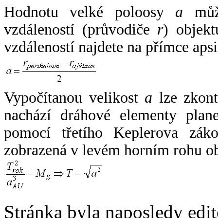
Hodnotu velké poloosy
a
může
vzdáleností (průvodiče
r
) objekt
vzdáleností najdete na přímce apsi
Vypočítanou velikost
a
lze zkont
nachází dráhové elementy plane
pomocí třetího Keplerova zák
zobrazená v levém horním rohu o
Stránka byla naposledy edi