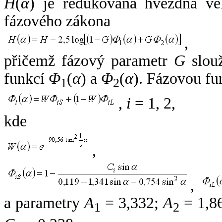
H
(
α
) je redukovaná hvězdná vel
fázového zákona
,
přičemž fázový parametr
G
slouž
funkcí
Φ
(
α
) a
Φ
(
α
). Fázovou fu
1
2
,
i
= 1, 2,
kde
,
,
a parametry
A
= 3,332;
A
= 1,8
1
2