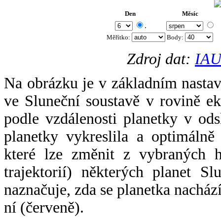
Den
Měsíc
.
Měřítko:
Body
:
Zdroj dat:
IAU
Na obrázku je v základním nastav
ve Sluneční soustavě v rovině ek
podle vzdálenosti planetky v odsl
planetky vykreslila a optimálně
které lze změnit z vybraných h
trajektorií) některých planet Sl
naznačuje, zda se planetka nacház
ní (červeně).