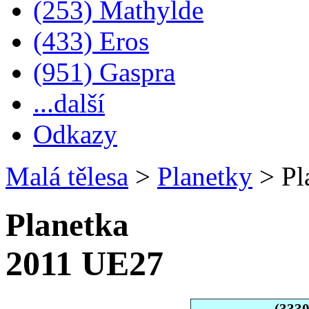
(253) Mathylde
(433) Eros
(951) Gaspra
...další
Odkazy
Malá tělesa
>
Planetky
>
Pl
Planetka
2011 UE27
(333