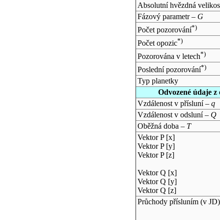
Absolutní hvězdná velikos
Fázový parametr –
G
*)
Počet pozorování
*)
Počet opozic
*)
Pozorována v letech
*)
Poslední pozorování
Typ planetky
Odvozené údaje z 
Vzdálenost v přísluní –
q
Vzdálenost v odsluní –
Q
Oběžná doba –
T
Vektor P [x]
Vektor P [y]
Vektor P [z]
Vektor Q [x]
Vektor Q [y]
Vektor Q [z]
Průchody přísluním (v
JD
)