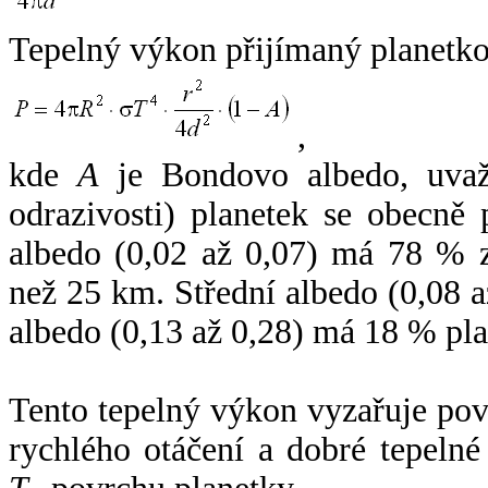
Tepelný výkon přijímaný planetko
,
kde
A
je Bondovo albedo, uvaž
odrazivosti) planetek se obecně
albedo (0,02 až 0,07) má 78 % z
než 25 km. Střední albedo (0,08 
albedo (0,13 až 0,28) má 18 % pla
Tento tepelný výkon vyzařuje po
rychlého otáčení a dobré tepelné