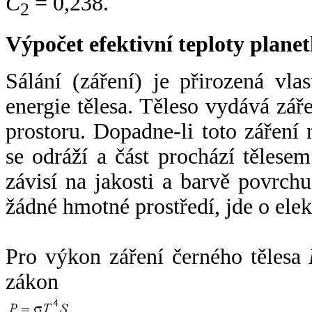
C
= 0,238.
2
Výpočet efektivní teploty plan
Sálání (záření) je přirozená vla
energie tělesa. Těleso vydává zá
prostoru. Dopadne-li toto záření n
se odráží a část prochází tělesem
závisí na jakosti a barvě povrch
žádné hmotné prostředí, jde o ele
Pro výkon záření černého tělesa
zákon