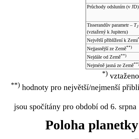
Průchody odsluním (v
JD
)
Tisserandův parametr –
T
J
(vztažený k Jupiteru)
Největší přiblížení k Zemi
**)
Nejjasnější ze Země
**)
Nejdále od Země
**
Nejméně jasná ze Země
*)
vztaženo
**)
hodnoty pro největší/nejmenší přibl
jsou spočítány pro období od 6. srpna
Poloha planetky