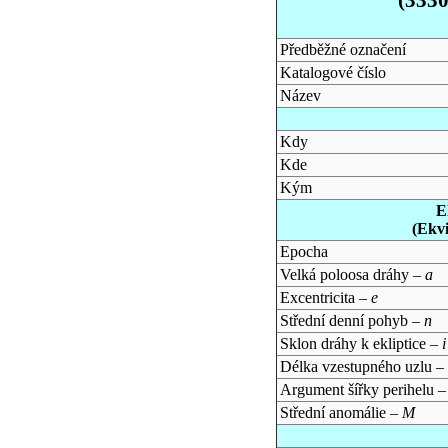
Předběžné označení
Katalogové číslo
Název
Kdy
Kde
Kým
E
(Ekv
Epocha
Velká poloosa dráhy –
a
Excentricita –
e
Střední denní pohyb –
n
Sklon dráhy k ekliptice –
i
Délka vzestupného uzlu –
Argument šířky perihelu 
Střední anomálie –
M