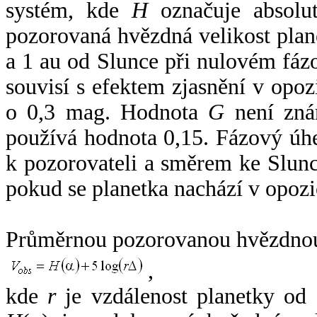
systém, kde
H
označuje absolut
pozorovaná hvězdná velikost plan
a 1 au od Slunce při nulovém fá
souvisí s efektem zjasnění v opoz
o 0,3 mag. Hodnota
G
není zná
používá hodnota 0,15. Fázový úh
k pozorovateli a směrem ke Slunc
pokud se planetka nachází v opozi
Průměrnou pozorovanou hvězdnou 
,
kde
r
je vzdálenost planetky od