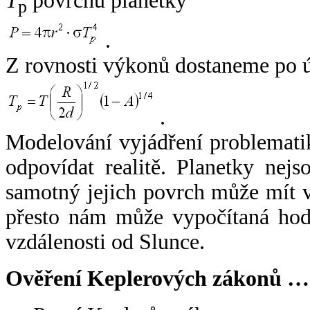
T
povrchu planetky
p
.
Z rovnosti výkonů dostaneme po 
.
Modelování vyjádření problemati
odpovídat realitě. Planetky nejso
samotný jejich povrch může mít v
přesto nám může vypočítaná hodn
vzdálenosti od Slunce.
Ověření Keplerových zákonů …