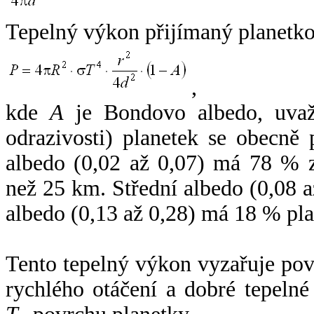
Tepelný výkon přijímaný planetko
,
kde
A
je Bondovo albedo, uvaž
odrazivosti) planetek se obecně
albedo (0,02 až 0,07) má 78 % z
než 25 km. Střední albedo (0,08 
albedo (0,13 až 0,28) má 18 % pla
Tento tepelný výkon vyzařuje po
rychlého otáčení a dobré tepelné