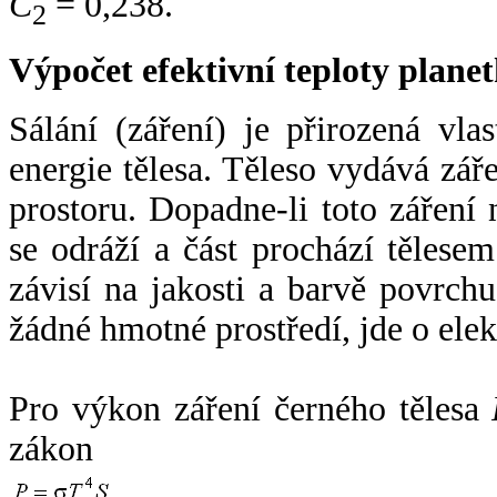
C
= 0,238.
2
Výpočet efektivní teploty plan
Sálání (záření) je přirozená vla
energie tělesa. Těleso vydává zá
prostoru. Dopadne-li toto záření n
se odráží a část prochází tělesem
závisí na jakosti a barvě povrch
žádné hmotné prostředí, jde o ele
Pro výkon záření černého tělesa
zákon