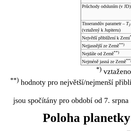
Průchody odsluním (v
JD
)
Tisserandův parametr –
T
J
(vztažený k Jupiteru)
Největší přiblížení k Zemi
**)
Nejjasnější ze Země
**)
Nejdále od Země
**
Nejméně jasná ze Země
*)
vztaženo
**)
hodnoty pro největší/nejmenší přibl
jsou spočítány pro období od 7. srpna
Poloha planetky