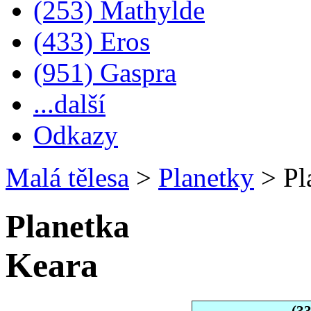
(253) Mathylde
(433) Eros
(951) Gaspra
...další
Odkazy
Malá tělesa
>
Planetky
>
Pl
Planetka
Keara
(3