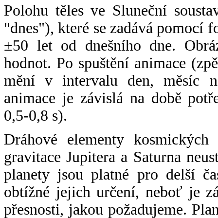
Polohu těles ve Sluneční sousta
"dnes"), které se zadává pomocí 
±50 let od dnešního dne. Obráz
hodnot. Po spuštění animace (zpě
mění v intervalu den, měsíc ne
animace je závislá na době potř
0,5-0,8 s).
Dráhové elementy kosmických t
gravitace Jupitera a Saturna neu
planety jsou platné pro delší č
obtížné jejich určení, neboť je 
přesnosti, jakou požadujeme. Pla