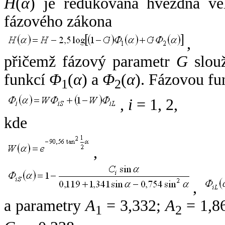
H
(
α
) je redukovaná hvězdná vel
fázového zákona
,
přičemž fázový parametr
G
slouž
funkcí
Φ
(
α
) a
Φ
(
α
). Fázovou fu
1
2
,
i
= 1, 2,
kde
,
,
a parametry
A
= 3,332;
A
= 1,8
1
2