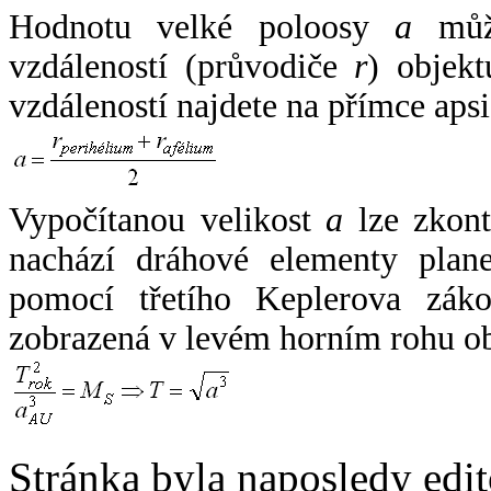
Hodnotu velké poloosy
a
může
vzdáleností (průvodiče
r
) objekt
vzdáleností najdete na přímce apsi
Vypočítanou velikost
a
lze zkont
nachází dráhové elementy plane
pomocí třetího Keplerova zák
zobrazená v levém horním rohu o
Stránka byla naposledy edi