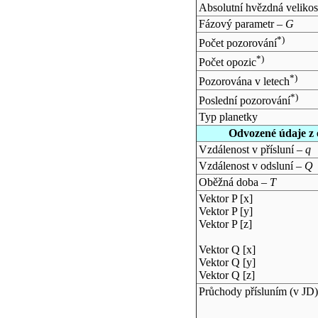
Absolutní hvězdná velikos
Fázový parametr –
G
*)
Počet pozorování
*)
Počet opozic
*)
Pozorována v letech
*)
Poslední pozorování
Typ planetky
Odvozené údaje z 
Vzdálenost v přísluní –
q
Vzdálenost v odsluní –
Q
Oběžná doba –
T
Vektor P [x]
Vektor P [y]
Vektor P [z]
Vektor Q [x]
Vektor Q [y]
Vektor Q [z]
Průchody přísluním (v
JD
)