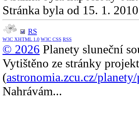
Stránka byla od 15. 1. 201
RS
W3C
XHTML 1.0
W3C
CSS
RSS
© 2026
Planety sluneční so
Vytištěno ze stránky projek
(
astronomia.zcu.cz/planety
Nahrávám...