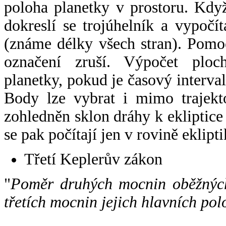
poloha planetky v prostoru. Kdy
dokreslí se trojúhelník a vypoč
(známe délky všech stran). Pomo
označení zruší. Výpočet ploch
planetky, pokud je časový interval
Body lze vybrat i mimo trajekto
zohledněn sklon dráhy k ekliptice
se pak počítají jen v rovině eklipti
Třetí Keplerův zákon
"
Poměr druhých mocnin oběžných
třetích mocnin jejich hlavních pol