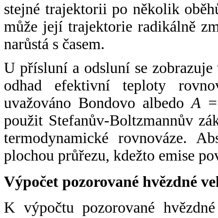
stejné trajektorii po několik oběh
může její trajektorie radikálně zm
narůstá s časem.
U přísluní a odsluní se zobrazuje
odhad efektivní teploty rovno
uvažováno Bondovo albedo
A
= 
použit Stefanův-Boltzmannův zák
termodynamické rovnováze. Abs
plochou průřezu, kdežto emise po
Výpočet pozorované hvězdné ve
K výpočtu pozorované hvězdné v