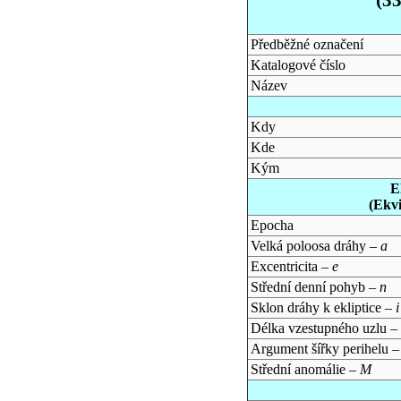
Předběžné označení
Katalogové číslo
Název
Kdy
Kde
Kým
E
(Ekv
Epocha
Velká poloosa dráhy –
a
Excentricita –
e
Střední denní pohyb –
n
Sklon dráhy k ekliptice –
i
Délka vzestupného uzlu –
Argument šířky perihelu 
Střední anomálie –
M