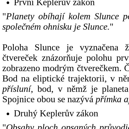
První Keplerův zákon
"
Planety obíhají kolem Slunce p
společném ohnisku je Slunce.
"
Poloha Slunce je vyznačena 
čtvereček znázorňuje polohu pr
zobrazeno modrým čtverečkem. Če
Bod na eliptické trajektorii, v n
přísluní
, bod, v němž je planet
Spojnice obou se nazývá
přímka a
Druhý Keplerův zákon
"
Obsahy ploch opsaných průvodič