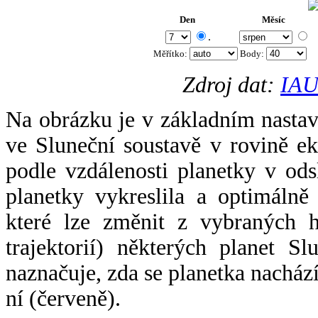
Den
Měsíc
.
Měřítko:
Body
:
Zdroj dat:
IAU
Na obrázku je v základním nastav
ve Sluneční soustavě v rovině ek
podle vzdálenosti planetky v odsl
planetky vykreslila a optimálně
které lze změnit z vybraných h
trajektorií) některých planet Sl
naznačuje, zda se planetka nacház
ní (červeně).