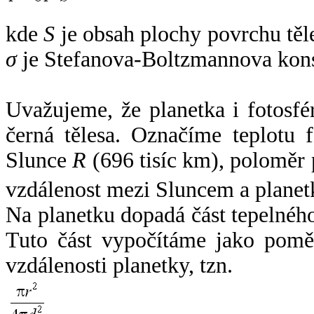
kde
S
je obsah plochy povrchu těl
σ
je Stefanova-Boltzmannova kons
Uvažujeme, že planetka i fotosfér
černá tělesa. Označíme teplotu 
Slunce
R
(696 tisíc km), poloměr
vzdálenost mezi Sluncem a plane
Na planetku dopadá část tepelnéh
Tuto část vypočítáme jako pomě
vzdálenosti planetky, tzn.