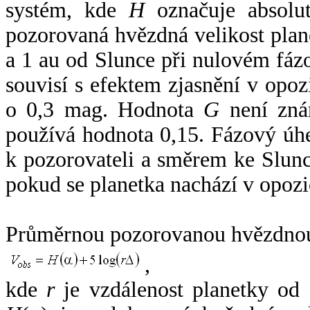
systém, kde
H
označuje absolut
pozorovaná hvězdná velikost plan
a 1 au od Slunce při nulovém fá
souvisí s efektem zjasnění v opoz
o 0,3 mag. Hodnota
G
není zná
používá hodnota 0,15. Fázový úh
k pozorovateli a směrem ke Slunc
pokud se planetka nachází v opozi
Průměrnou pozorovanou hvězdnou 
,
kde
r
je vzdálenost planetky od