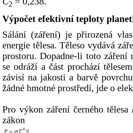
C
= 0,238.
2
Výpočet efektivní teploty plan
Sálání (záření) je přirozená vla
energie tělesa. Těleso vydává zá
prostoru. Dopadne-li toto záření n
se odráží a část prochází tělesem
závisí na jakosti a barvě povrch
žádné hmotné prostředí, jde o ele
Pro výkon záření černého tělesa
zákon