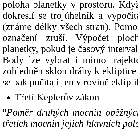
poloha planetky v prostoru. Kdy
dokreslí se trojúhelník a vypoč
(známe délky všech stran). Pomo
označení zruší. Výpočet ploch
planetky, pokud je časový interval
Body lze vybrat i mimo trajekto
zohledněn sklon dráhy k ekliptice
se pak počítají jen v rovině eklipti
Třetí Keplerův zákon
"
Poměr druhých mocnin oběžných
třetích mocnin jejich hlavních pol