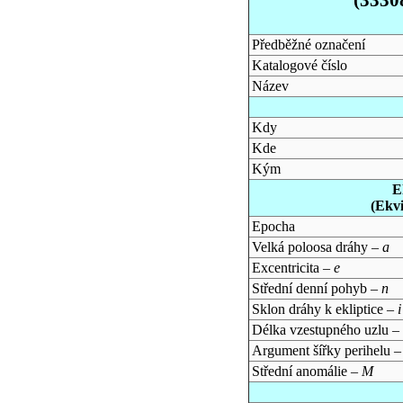
Předběžné označení
Katalogové číslo
Název
Kdy
Kde
Kým
E
(Ekv
Epocha
Velká poloosa dráhy –
a
Excentricita –
e
Střední denní pohyb –
n
Sklon dráhy k ekliptice –
i
Délka vzestupného uzlu –
Argument šířky perihelu 
Střední anomálie –
M