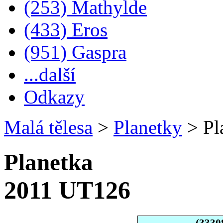
(253) Mathylde
(433) Eros
(951) Gaspra
...další
Odkazy
Malá tělesa
>
Planetky
>
Pl
Planetka
2011 UT126
(3330