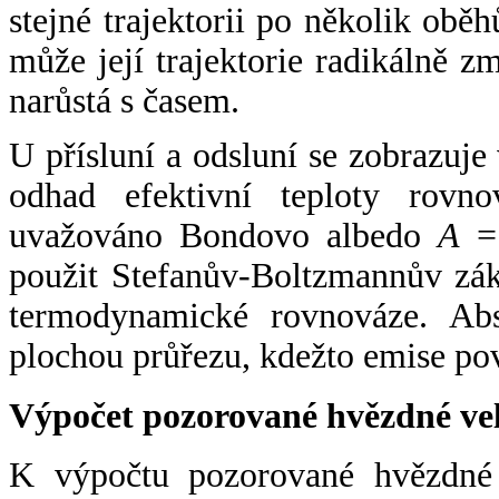
stejné trajektorii po několik oběh
může její trajektorie radikálně zm
narůstá s časem.
U přísluní a odsluní se zobrazuje
odhad efektivní teploty rovno
uvažováno Bondovo albedo
A
= 
použit Stefanův-Boltzmannův zák
termodynamické rovnováze. Abs
plochou průřezu, kdežto emise po
Výpočet pozorované hvězdné ve
K výpočtu pozorované hvězdné v