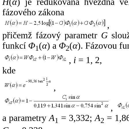
H
(
α
) je redukovaná hvězdná vel
fázového zákona
,
přičemž fázový parametr
G
slouž
funkcí
Φ
(
α
) a
Φ
(
α
). Fázovou fu
1
2
,
i
= 1, 2,
kde
,
,
a parametry
A
= 3,332;
A
= 1,8
1
2