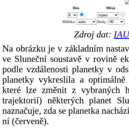
Den
Měsíc
.
Měřítko:
Body
:
Zdroj dat:
IAU
Na obrázku je v základním nastav
ve Sluneční soustavě v rovině ek
podle vzdálenosti planetky v odsl
planetky vykreslila a optimálně
které lze změnit z vybraných h
trajektorií) některých planet Sl
naznačuje, zda se planetka nacház
ní (červeně).