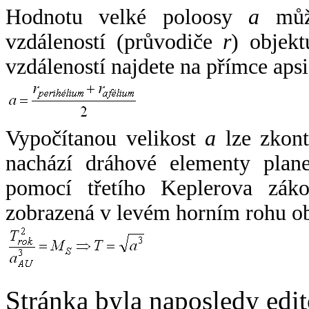
Hodnotu velké poloosy
a
může
vzdáleností (průvodiče
r
) objekt
vzdáleností najdete na přímce apsi
Vypočítanou velikost
a
lze zkont
nachází dráhové elementy plane
pomocí třetího Keplerova zák
zobrazená v levém horním rohu o
Stránka byla naposledy edi