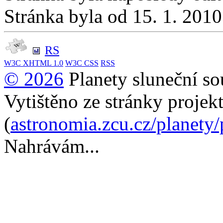
Stránka byla od 15. 1. 201
RS
W3C
XHTML 1.0
W3C
CSS
RSS
© 2026
Planety sluneční so
Vytištěno ze stránky projek
(
astronomia.zcu.cz/planety
Nahrávám...