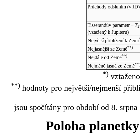
Průchody odsluním (v
JD
)
Tisserandův parametr –
T
J
(vztažený k Jupiteru)
Největší přiblížení k Zemi
**)
Nejjasnější ze Země
**)
Nejdále od Země
**
Nejméně jasná ze Země
*)
vztaženo
**)
hodnoty pro největší/nejmenší přibl
jsou spočítány pro období od 8. srpna
Poloha planetky