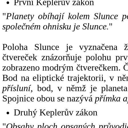
První Keplerův zákon
"
Planety obíhají kolem Slunce p
společném ohnisku je Slunce.
"
Poloha Slunce je vyznačena 
čtvereček znázorňuje polohu pr
zobrazeno modrým čtverečkem. Če
Bod na eliptické trajektorii, v n
přísluní
, bod, v němž je planet
Spojnice obou se nazývá
přímka a
Druhý Keplerův zákon
"
Obsahy ploch opsaných průvodič