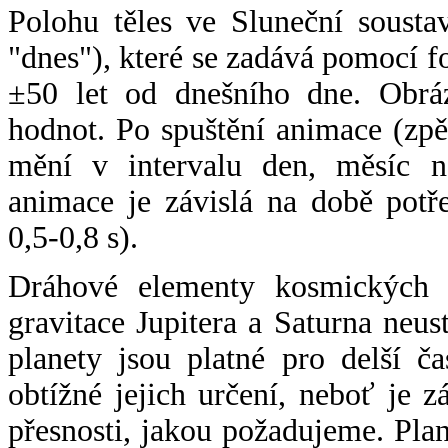
Polohu těles ve Sluneční sousta
"dnes"), které se zadává pomocí 
±50 let od dnešního dne. Obráz
hodnot. Po spuštění animace (zpě
mění v intervalu den, měsíc ne
animace je závislá na době potř
0,5-0,8 s).
Dráhové elementy kosmických t
gravitace Jupitera a Saturna neu
planety jsou platné pro delší č
obtížné jejich určení, neboť je 
přesnosti, jakou požadujeme. Pla