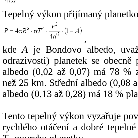
Tepelný výkon přijímaný planetko
,
kde
A
je Bondovo albedo, uvaž
odrazivosti) planetek se obecně
albedo (0,02 až 0,07) má 78 % z
než 25 km. Střední albedo (0,08 
albedo (0,13 až 0,28) má 18 % pla
Tento tepelný výkon vyzařuje po
rychlého otáčení a dobré tepelné