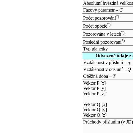
Absolutní hvězdná velikos
Fázový parametr –
G
*)
Počet pozorování
*)
Počet opozic
*)
Pozorována v letech
*)
Poslední pozorování
Typ planetky
Odvozené údaje z 
Vzdálenost v přísluní –
q
Vzdálenost v odsluní –
Q
Oběžná doba –
T
Vektor P [x]
Vektor P [y]
Vektor P [z]
Vektor Q [x]
Vektor Q [y]
Vektor Q [z]
Průchody přísluním (v
JD
)