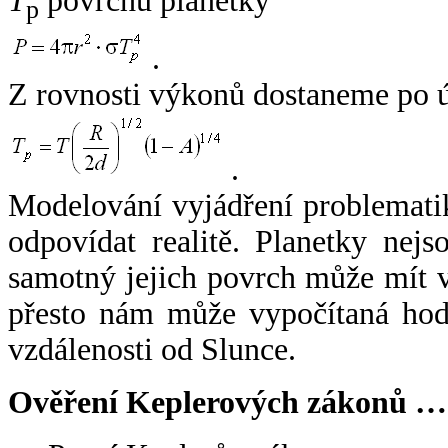
T
povrchu planetky
p
.
Z rovnosti výkonů dostaneme po 
.
Modelování vyjádření problemati
odpovídat realitě. Planetky nejso
samotný jejich povrch může mít v
přesto nám může vypočítaná hodn
vzdálenosti od Slunce.
Ověření Keplerových zákonů …