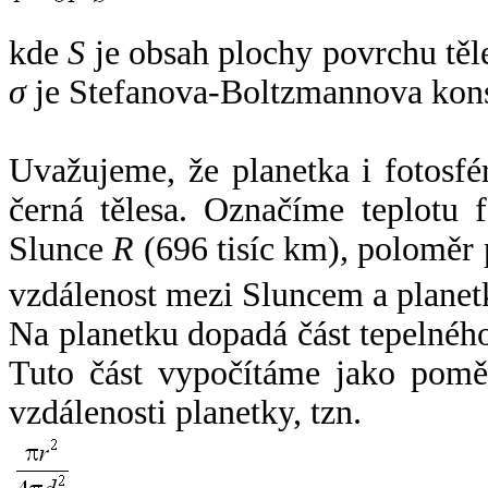
kde
S
je obsah plochy povrchu těl
σ
je Stefanova-Boltzmannova kons
Uvažujeme, že planetka i fotosfér
černá tělesa. Označíme teplotu 
Slunce
R
(696 tisíc km), poloměr
vzdálenost mezi Sluncem a plane
Na planetku dopadá část tepelnéh
Tuto část vypočítáme jako pomě
vzdálenosti planetky, tzn.