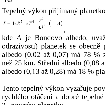
Tepelný výkon přijímaný planetko
,
kde
A
je Bondovo albedo, uvaž
odrazivosti) planetek se obecně
albedo (0,02 až 0,07) má 78 % z
než 25 km. Střední albedo (0,08 
albedo (0,13 až 0,28) má 18 % pla
Tento tepelný výkon vyzařuje po
rychlého otáčení a dobré tepelné