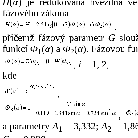
H
(
α
) je redukovaná hvězdná vel
fázového zákona
,
přičemž fázový parametr
G
slouž
funkcí
Φ
(
α
) a
Φ
(
α
). Fázovou fu
1
2
,
i
= 1, 2,
kde
,
,
a parametry
A
= 3,332;
A
= 1,8
1
2