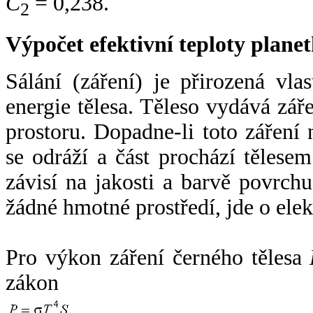
C
= 0,238.
2
Výpočet efektivní teploty plan
Sálání (záření) je přirozená vla
energie tělesa. Těleso vydává zá
prostoru. Dopadne-li toto záření n
se odráží a část prochází tělesem
závisí na jakosti a barvě povrch
žádné hmotné prostředí, jde o ele
Pro výkon záření černého tělesa
zákon