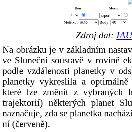
Den
Měsíc
.
Měřítko:
Body
:
Zdroj dat:
IAU
Na obrázku je v základním nastav
ve Sluneční soustavě v rovině ek
podle vzdálenosti planetky v odsl
planetky vykreslila a optimálně
které lze změnit z vybraných h
trajektorií) některých planet Sl
naznačuje, zda se planetka nacház
ní (červeně).