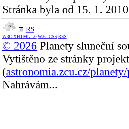
Stránka byla od 15. 1. 201
RS
W3C
XHTML 1.0
W3C
CSS
RSS
© 2026
Planety sluneční so
Vytištěno ze stránky projek
(
astronomia.zcu.cz/planety
Nahrávám...