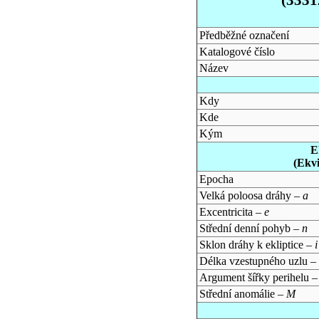
Předběžné označení
Katalogové číslo
Název
Kdy
Kde
Kým
E
(Ekv
Epocha
Velká poloosa dráhy –
a
Excentricita –
e
Střední denní pohyb –
n
Sklon dráhy k ekliptice –
i
Délka vzestupného uzlu –
Argument šířky perihelu 
Střední anomálie –
M