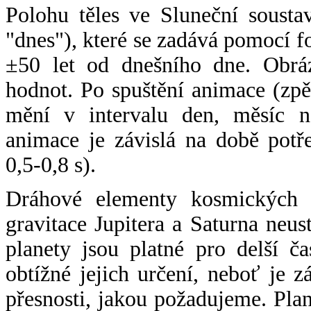
Polohu těles ve Sluneční sousta
"dnes"), které se zadává pomocí 
±50 let od dnešního dne. Obráz
hodnot. Po spuštění animace (zpě
mění v intervalu den, měsíc ne
animace je závislá na době potř
0,5-0,8 s).
Dráhové elementy kosmických t
gravitace Jupitera a Saturna neu
planety jsou platné pro delší č
obtížné jejich určení, neboť je 
přesnosti, jakou požadujeme. Pla