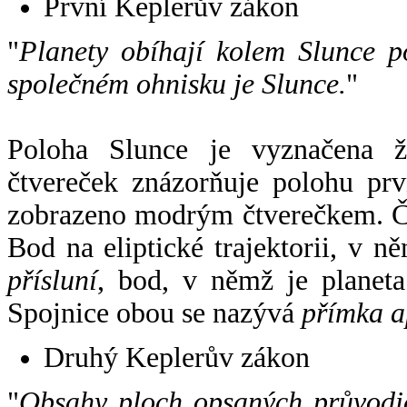
První Keplerův zákon
"
Planety obíhají kolem Slunce p
společném ohnisku je Slunce.
"
Poloha Slunce je vyznačena 
čtvereček znázorňuje polohu pr
zobrazeno modrým čtverečkem. Če
Bod na eliptické trajektorii, v n
přísluní
, bod, v němž je planet
Spojnice obou se nazývá
přímka a
Druhý Keplerův zákon
"
Obsahy ploch opsaných průvodič