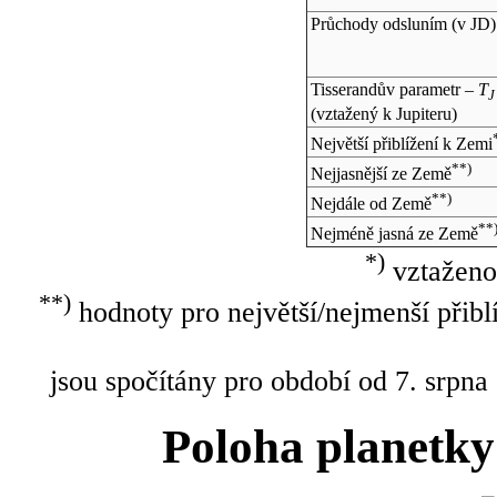
Průchody odsluním (v
JD
)
Tisserandův parametr –
T
J
(vztažený k Jupiteru)
Největší přiblížení k Zemi
**)
Nejjasnější ze Země
**)
Nejdále od Země
**
Nejméně jasná ze Země
*)
vztaženo
**)
hodnoty pro největší/nejmenší přibl
jsou spočítány pro období od 7. srpna
Poloha planetky