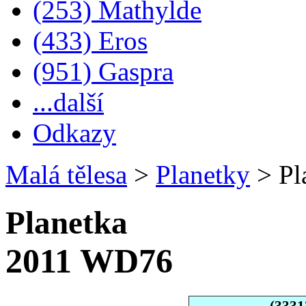
(253) Mathylde
(433) Eros
(951) Gaspra
...další
Odkazy
Malá tělesa
>
Planetky
>
Pl
Planetka
2011 WD76
(3331