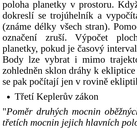
poloha planetky v prostoru. Kdy
dokreslí se trojúhelník a vypoč
(známe délky všech stran). Pomo
označení zruší. Výpočet ploch
planetky, pokud je časový interval
Body lze vybrat i mimo trajekto
zohledněn sklon dráhy k ekliptice
se pak počítají jen v rovině eklipti
Třetí Keplerův zákon
"
Poměr druhých mocnin oběžných
třetích mocnin jejich hlavních pol