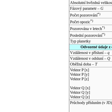
Absolutní hvězdná velikos
Fázový parametr –
G
*)
Počet pozorování
*)
Počet opozic
*)
Pozorována v letech
*)
Poslední pozorování
Typ planetky
Odvozené údaje z 
Vzdálenost v přísluní –
q
Vzdálenost v odsluní –
Q
Oběžná doba –
T
Vektor P [x]
Vektor P [y]
Vektor P [z]
Vektor Q [x]
Vektor Q [y]
Vektor Q [z]
Průchody přísluním (v
JD
)