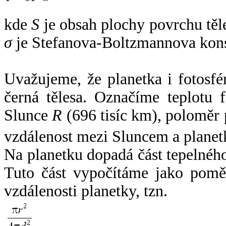
kde
S
je obsah plochy povrchu těl
σ
je Stefanova-Boltzmannova kons
Uvažujeme, že planetka i fotosfér
černá tělesa. Označíme teplotu 
Slunce
R
(696 tisíc km), poloměr
vzdálenost mezi Sluncem a plane
Na planetku dopadá část tepelnéh
Tuto část vypočítáme jako pomě
vzdálenosti planetky, tzn.