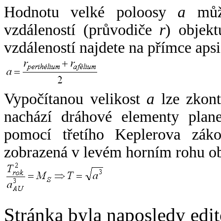
Hodnotu velké poloosy
a
může
vzdáleností (průvodiče
r
) objekt
vzdáleností najdete na přímce apsi
Vypočítanou velikost
a
lze zkont
nachází dráhové elementy plane
pomocí třetího Keplerova zák
zobrazená v levém horním rohu o
Stránka byla naposledy edi