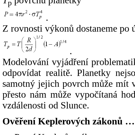
T
povrchu planetky
p
.
Z rovnosti výkonů dostaneme po 
.
Modelování vyjádření problemati
odpovídat realitě. Planetky nejso
samotný jejich povrch může mít v
přesto nám může vypočítaná hodn
vzdálenosti od Slunce.
Ověření Keplerových zákonů …