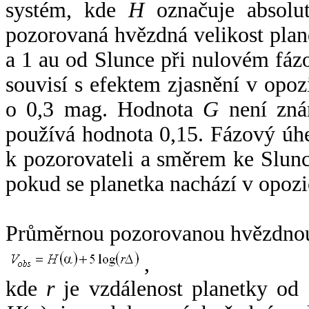
systém, kde
H
označuje absolut
pozorovaná hvězdná velikost plan
a 1 au od Slunce při nulovém fá
souvisí s efektem zjasnění v opoz
o 0,3 mag. Hodnota
G
není zná
používá hodnota 0,15. Fázový úh
k pozorovateli a směrem ke Slunc
pokud se planetka nachází v opozi
Průměrnou pozorovanou hvězdnou 
,
kde
r
je vzdálenost planetky od