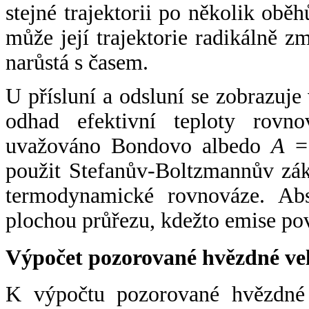
stejné trajektorii po několik oběh
může její trajektorie radikálně zm
narůstá s časem.
U přísluní a odsluní se zobrazuje
odhad efektivní teploty rovno
uvažováno Bondovo albedo
A
= 
použit Stefanův-Boltzmannův zák
termodynamické rovnováze. Abs
plochou průřezu, kdežto emise po
Výpočet pozorované hvězdné ve
K výpočtu pozorované hvězdné v