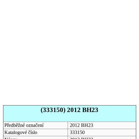
(333150) 2012 BH23
Předběžné označení
2012 BH23
Katalogové číslo
333150