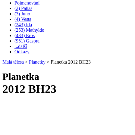
Pojmenování
(2) Pallas
(3) Juno
(4) Vesta
(243) Ida
(253) Mathylde
(433) Eros
(951) Gaspra
...další
Odkazy
Malá tělesa
>
Planetky
>
Planetka 2012 BH23
Planetka
2012 BH23