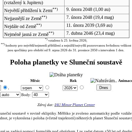
(vztažený k Jupiteru)
**)
9. února 2048
(1,00 au)
Největší přiblížení k Zemi
**)
7. února 2048
(19,4 mag)
Nejjasnější ze Země
**)
11. února 2039
(3,69 au)
Nejdále od Země
**)
7. dubna 2046
(23,4 mag)
Nejméně jasná ze Země
*)
vztaženo k 25. května 2026;
**)
hodnoty pro největší/nejmenší přiblížení a nejnižší/nejvyšší pozorovanou hvězdnou velikost
jsou spočítány pro období od 9. srpna 2026 do 31. prosince 2050 s intervalem 1 den.
Poloha planetky ve Sluneční soustavě
en
Měsíc
Rok
Animac
.
:
Body
:
Zdroj dat:
IAU Minor Planet Center
eční soustavě v rovině ekliptiky. Měřítko je zvoleno automaticky podle vzdálenost
not, je vykreslena i poloha (včetně trajektorií) některých planet Sluneční soustavy
, které se zadává pomocí formuláře pod obrázkem. Lze zadat datum ±50 let od dneš