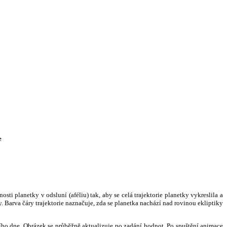
e
i planetky v odsluní (aféliu) tak, aby se celá trajektorie planetky vykreslila a
. Barva čáry trajektorie naznačuje, zda se planetka nachází nad rovinou ekliptiky
ního dne. Obrázek se průběžně aktualizuje po zadání hodnot. Po spuštění animace