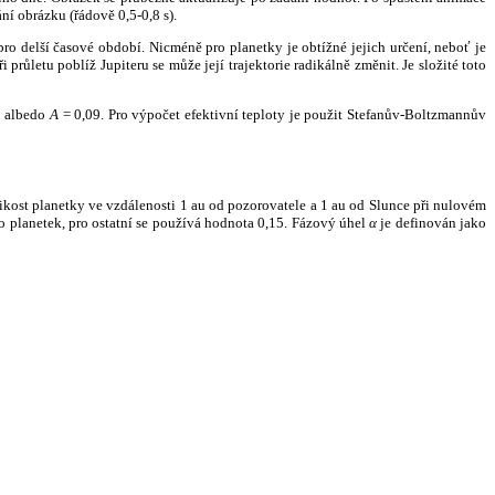
ní obrázku (řádově 0,5-0,8 s).
ro delší časové období. Nicméně pro planetky je obtížné jejich určení, neboť je
růletu poblíž Jupiteru se může její trajektorie radikálně změnit. Je složité toto
o albedo
A
= 0,09. Pro výpočet efektivní teploty je použit Stefanův-Boltzmannův
kost planetky ve vzdálenosti 1 au od pozorovatele a 1 au od Slunce při nulovém
planetek, pro ostatní se používá hodnota 0,15. Fázový úhel
α
je definován jako