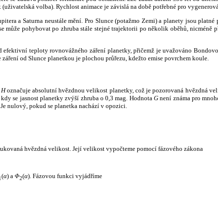
k (uživatelská volba). Rychlost animace je závislá na době potřebné pro vygenerová
itera a Saturna neustále mění. Pro Slunce (potažmo Zemi) a planety jsou platné p
 může pohybovat po zhruba stále stejné trajektorii po několik oběhů, nicméně při p
had efektivní teploty rovnovážného záření planetky, přičemž je uvažováno Bondov
záření od Slunce planetkou je plochou průřezu, kdežto emise povrchem koule.
e
H
označuje absolutní hvězdnou velikost planetky, což je pozorovaná hvězdná veli
i, kdy se jasnost planetky zvýší zhruba o 0,3 mag. Hodnota
G
není známa pro mnoho 
Je nulový, pokud se planetka nachází v opozici.
edukovaná hvězdná velikost. Její velikost vypočteme pomocí fázového zákona
(
α
) a
Φ
(
α
). Fázovou funkci vyjádříme
1
2