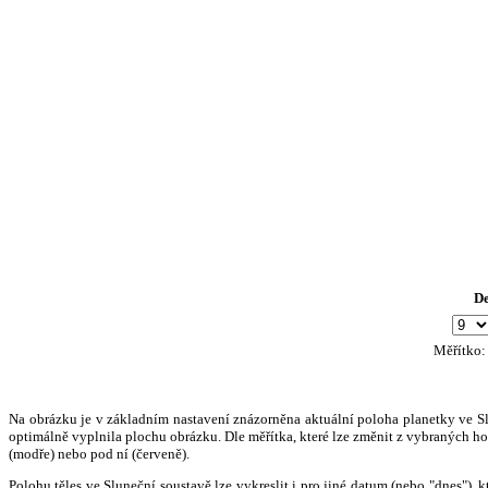
D
Měřítko
Na obrázku je v základním nastavení znázorněna aktuální poloha planetky ve Slun
optimálně vyplnila plochu obrázku. Dle měřítka, které lze změnit z vybraných hod
(modře) nebo pod ní (červeně).
Polohu těles ve Sluneční soustavě lze vykreslit i pro jiné datum (nebo "dnes")