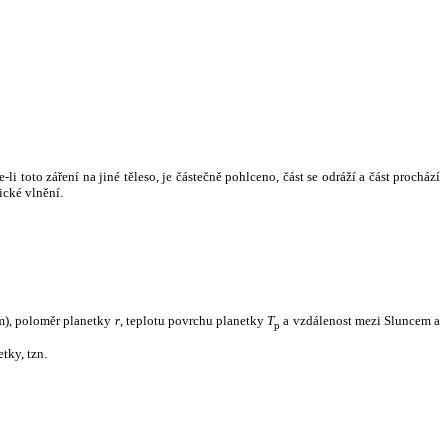
i toto záření na jiné těleso, je částečně pohlceno, část se odráží a část prochází
ické vlnění.
m), poloměr planetky
r
, teplotu povrchu planetky
T
a vzdálenost mezi Sluncem a
p
tky, tzn.