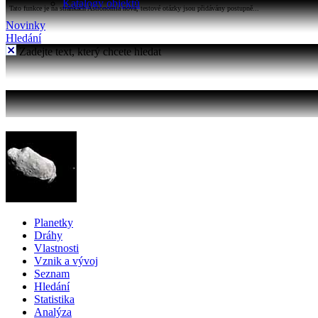
Katalogy objektů
Tato funkce je na stránkách Astronomia nová, testové otázky jsou přidávány postupně...
Novinky
Hledání
Zadejte text, který chcete hledat
Planetky
Dráhy
Vlastnosti
Vznik a vývoj
Seznam
Hledání
Statistika
Analýza