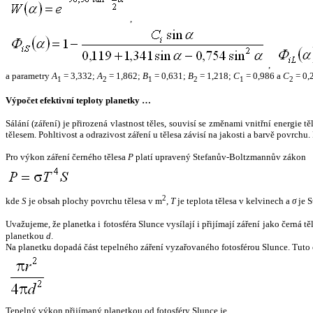
,
,
a parametry
A
= 3,332;
A
= 1,862;
B
= 0,631;
B
= 1,218;
C
= 0,986 a
C
= 0,
1
2
1
2
1
2
Výpočet efektivní teploty planetky …
Sálání (záření) je přirozená vlastnost těles, souvisí se změnami vnitřní energie 
tělesem. Pohltivost a odrazivost záření u tělesa závisí na jakosti a barvě povrch
Pro výkon záření černého tělesa
P
platí upravený Stefanův-Boltzmannův zákon
2
kde
S
je obsah plochy povrchu tělesa v m
,
T
je teplota tělesa v kelvinech a
σ
je S
Uvažujeme, že planetka i fotosféra Slunce vysílají i přijímají záření jako černá 
planetkou
d
.
Na planetku dopadá část tepelného záření vyzařovaného fotosférou Slunce. Tuto 
Tepelný výkon přijímaný planetkou od fotosféry Slunce je