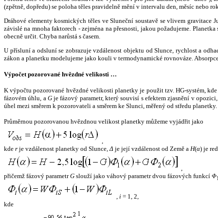
(zpětně, dopředu) se poloha těles pravidelně mění v intervalu den, měsíc nebo ro
Dráhové elementy kosmických těles ve Sluneční soustavě se vlivem gravitace Jup
závislé na mnoha faktorech - zejména na přesnosti, jakou požadujeme. Planetka se
obecně určit. Chyba narůstá s časem.
U přísluní a odsluní se zobrazuje vzdálenost objektu od Slunce, rychlost a od
zákon a planetku modelujeme jako kouli v termodynamické rovnováze. Absorpce 
Výpočet pozorované hvězdné velikosti …
K výpočtu pozorované hvězdné velikosti planetky je použit tzv. HG-systém, kd
fázovém úhlu, a
G
je fázový parametr, který souvisí s efektem zjasnění v opozic
úhel mezi směrem k pozorovateli a směrem ke Slunci, měřený od středu planetky. 
Průměrnou pozorovanou hvězdnou velikost planetky můžeme vyjádřit jako
,
kde
r
je vzdálenost planetky od Slunce,
Δ
je její vzdálenost od Země a
H
(
α
) je r
,
přičemž fázový parametr
G
slouží jako váhový parametr dvou fázových funkcí
Φ
,
i
= 1, 2,
kde