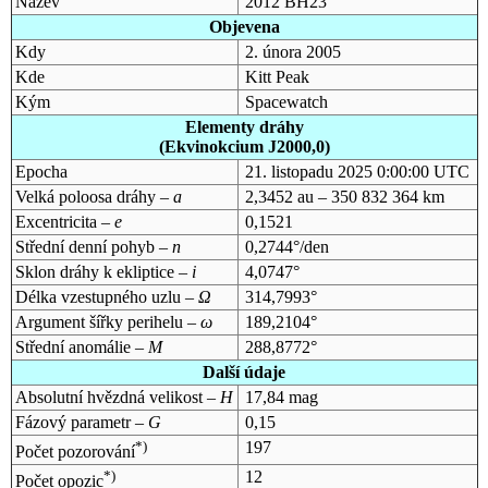
Název
2012 BH23
Objevena
Kdy
2. února 2005
Kde
Kitt Peak
Kým
Spacewatch
Elementy dráhy
(Ekvinokcium J2000,0)
Epocha
21. listopadu 2025 0:00:00 UTC
Velká poloosa dráhy –
a
2,3452 au – 350 832 364 km
Excentricita –
e
0,1521
Střední denní pohyb –
n
0,2744°/den
Sklon dráhy k ekliptice –
i
4,0747°
Délka vzestupného uzlu –
Ω
314,7993°
Argument šířky perihelu –
ω
189,2104°
Střední anomálie –
M
288,8772°
Další údaje
Absolutní hvězdná velikost –
H
17,84 mag
Fázový parametr –
G
0,15
*)
197
Počet pozorování
*)
12
Počet opozic