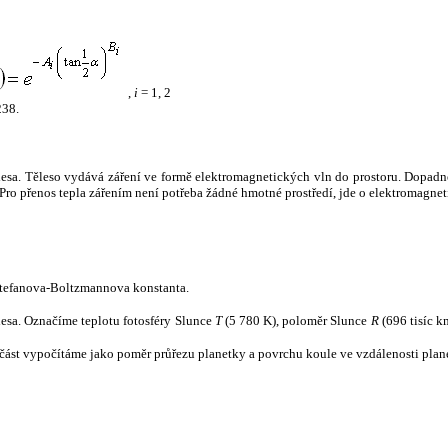
,
i
= 1, 2
238.
tělesa. Těleso vydává záření ve formě elektromagnetických vln do prostoru. Dopadne-l
u. Pro přenos tepla zářením není potřeba žádné hmotné prostředí, jde o elektromagnet
tefanova-Boltzmannova konstanta.
tělesa. Označíme teplotu fotosféry Slunce
T
(5 780 K), poloměr Slunce
R
(696 tisíc k
část vypočítáme jako poměr průřezu planetky a povrchu koule ve vzdálenosti plane