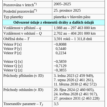
*)
2005–2025
Pozorována v letech
*)
25. prosince 2025
Poslední pozorování
Typ planetky
planetka v hlavním pásu
Odvozené údaje z elementů dráhy a dalších údajů
Vzdálenost v přísluní –
q
1,988 au – 297 463 000 km
Vzdálenost v odsluní –
Q
2,702 au – 404 201 000 km
Oběžná doba –
T
3,591 roků – 1 311,8 dnů
Vektor P [x]
−0,8088
Vektor P [y]
0,5440
Vektor P [z]
0,2234
Vektor Q [x]
−0,5859
Vektor Q [y]
−0,7129
Vektor Q [z]
−0,3855
Průchody přísluním (v
JD
)
3. ledna 2023
(2 459 949),
7. srpna 2026
(2 461 261),
11. března 2030
(2 462 572)
Průchody odsluním (v
JD
)
20. října 2024
(2 460 605),
24. května 2028
(2 461 917),
27. prosince 2031
(2 463 228)
Tisserandův parametr –
T
3,5
J