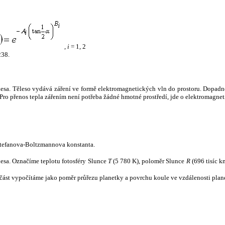
,
i
= 1, 2
238.
tělesa. Těleso vydává záření ve formě elektromagnetických vln do prostoru. Dopadne-l
u. Pro přenos tepla zářením není potřeba žádné hmotné prostředí, jde o elektromagnet
tefanova-Boltzmannova konstanta.
tělesa. Označíme teplotu fotosféry Slunce
T
(5 780 K), poloměr Slunce
R
(696 tisíc k
část vypočítáme jako poměr průřezu planetky a povrchu koule ve vzdálenosti plane