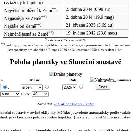
(vztažený k Jupiteru)
**)
2. dubna 2044
(0,98 au)
Největší přiblížení k Zemi
**)
2. dubna 2044
(19,9 mag)
Nejjasnější ze Země
**)
21. března 2035
(3,69 au)
Nejdále od Země
**)
19. května 2042
(23,8 mag)
Nejméně jasná ze Země
*)
vztaženo k 25. května 2026;
**)
hodnoty pro největší/nejmenší přiblížení a nejnižší/nejvyšší pozorovanou hvězdnou velikost
jsou spočítány pro období od 7. srpna 2026 do 31. prosince 2050 s intervalem 1 den.
Poloha planetky ve Sluneční soustavě
en
Měsíc
Rok
Animac
.
:
Body
:
Zdroj dat:
IAU Minor Planet Center
eční soustavě v rovině ekliptiky. Měřítko je zvoleno automaticky podle vzdálenost
not, je vykreslena i poloha (včetně trajektorií) některých planet Sluneční soustavy
, které se zadává pomocí formuláře pod obrázkem. Lze zadat datum ±50 let od dneš