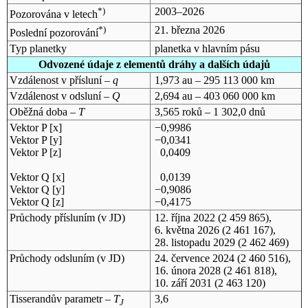
*)
2003–2026
Pozorována v letech
*)
21. března 2026
Poslední pozorování
Typ planetky
planetka v hlavním pásu
Odvozené údaje z elementů dráhy a dalších údajů
Vzdálenost v přísluní –
q
1,973 au – 295 113 000 km
Vzdálenost v odsluní –
Q
2,694 au – 403 060 000 km
Oběžná doba –
T
3,565 roků – 1 302,0 dnů
Vektor P [x]
−0,9986
Vektor P [y]
−0,0341
Vektor P [z]
0,0409
Vektor Q [x]
0,0139
Vektor Q [y]
−0,9086
Vektor Q [z]
−0,4175
Průchody přísluním (v
JD
)
12. října 2022
(2 459 865),
6. května 2026
(2 461 167),
28. listopadu 2029
(2 462 469)
Průchody odsluním (v
JD
)
24. července 2024
(2 460 516),
16. února 2028
(2 461 818),
10. září 2031
(2 463 120)
Tisserandův parametr –
T
3,6
J