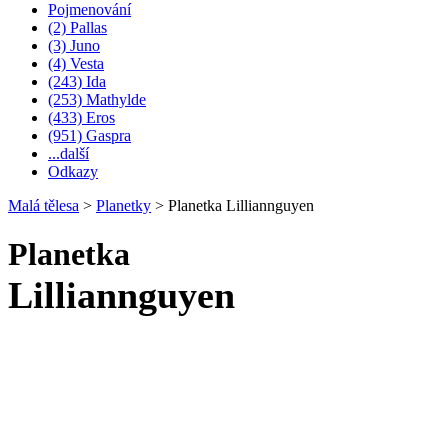
Pojmenování
(2) Pallas
(3) Juno
(4) Vesta
(243) Ida
(253) Mathylde
(433) Eros
(951) Gaspra
...další
Odkazy
Malá tělesa
>
Planetky
>
Planetka Lilliannguyen
Planetka
Lilliannguyen