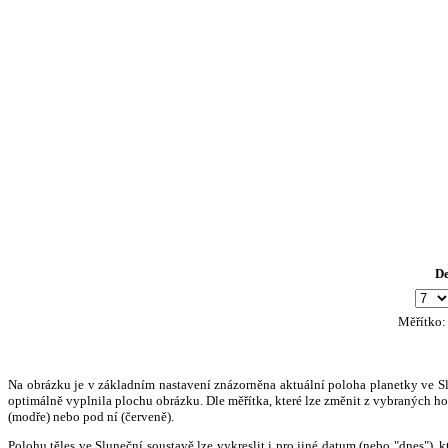
D
Měřítko
Na obrázku je v základním nastavení znázorněna aktuální poloha planetky ve Slun
optimálně vyplnila plochu obrázku. Dle měřítka, které lze změnit z vybraných hod
(modře) nebo pod ní (červeně).
Polohu těles ve Sluneční soustavě lze vykreslit i pro jiné datum (nebo "dnes")