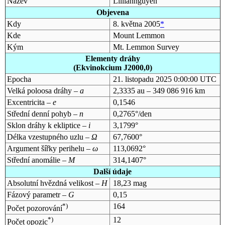
Název
Lilliannguyen
Objevena
Kdy
8. května 2005
*
Kde
Mount Lemmon
Kým
Mt. Lemmon Survey
Elementy dráhy
(Ekvinokcium J2000,0)
Epocha
21. listopadu 2025 0:00:00 UTC
Velká poloosa dráhy –
a
2,3335 au – 349 086 916 km
Excentricita –
e
0,1546
Střední denní pohyb –
n
0,2765°/den
Sklon dráhy k ekliptice –
i
3,1799°
Délka vzestupného uzlu –
Ω
67,7600°
Argument šířky perihelu –
ω
113,0692°
Střední anomálie –
M
314,1407°
Další údaje
Absolutní hvězdná velikost –
H
18,23 mag
Fázový parametr –
G
0,15
*)
164
Počet pozorování
*)
12
Počet opozic