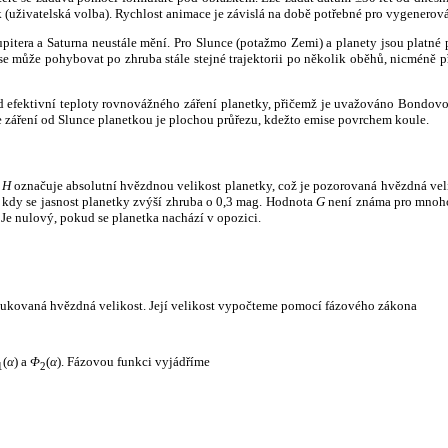
k (uživatelská volba). Rychlost animace je závislá na době potřebné pro vygenerová
itera a Saturna neustále mění. Pro Slunce (potažmo Zemi) a planety jsou platné p
 může pohybovat po zhruba stále stejné trajektorii po několik oběhů, nicméně při p
had efektivní teploty rovnovážného záření planetky, přičemž je uvažováno Bondov
záření od Slunce planetkou je plochou průřezu, kdežto emise povrchem koule.
e
H
označuje absolutní hvězdnou velikost planetky, což je pozorovaná hvězdná veli
i, kdy se jasnost planetky zvýší zhruba o 0,3 mag. Hodnota
G
není známa pro mnoho 
Je nulový, pokud se planetka nachází v opozici.
edukovaná hvězdná velikost. Její velikost vypočteme pomocí fázového zákona
(
α
) a
Φ
(
α
). Fázovou funkci vyjádříme
1
2