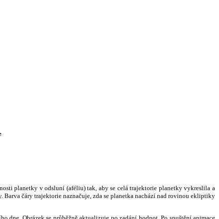
e
i planetky v odsluní (aféliu) tak, aby se celá trajektorie planetky vykreslila a
. Barva čáry trajektorie naznačuje, zda se planetka nachází nad rovinou ekliptiky
ního dne. Obrázek se průběžně aktualizuje po zadání hodnot. Po spuštění animace