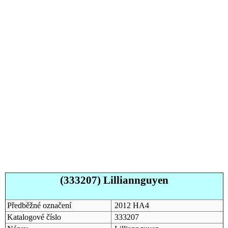
(333207) Lilliannguyen
Předběžné označení
2012 HA4
Katalogové číslo
333207