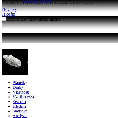
Katalogy objektů
Tato funkce je na stránkách Astronomia nová, testové otázky jsou přidávány postupně...
Novinky
Hledání
Zadejte text, který chcete hledat
Planetky
Dráhy
Vlastnosti
Vznik a vývoj
Seznam
Hledání
Statistika
Analýza