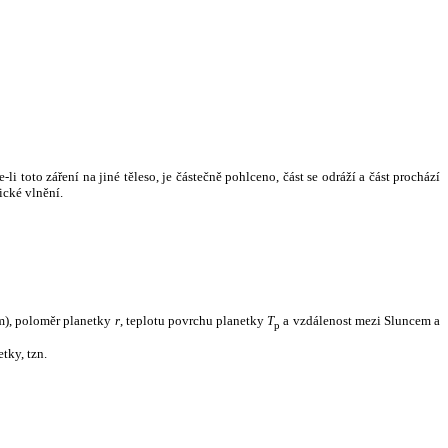
i toto záření na jiné těleso, je částečně pohlceno, část se odráží a část prochází
ické vlnění.
m), poloměr planetky
r
, teplotu povrchu planetky
T
a vzdálenost mezi Sluncem a
p
tky, tzn.