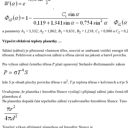
,
,
a parametry
A
= 3,332;
A
= 1,862;
B
= 0,631;
B
= 1,218;
C
= 0,986 a
C
= 0,
1
2
1
2
1
2
Výpočet efektivní teploty planetky …
Sálání (záření) je přirozená vlastnost těles, souvisí se změnami vnitřní energie 
tělesem. Pohltivost a odrazivost záření u tělesa závisí na jakosti a barvě povrch
Pro výkon záření černého tělesa
P
platí upravený Stefanův-Boltzmannův zákon
2
kde
S
je obsah plochy povrchu tělesa v m
,
T
je teplota tělesa v kelvinech a
σ
je S
Uvažujeme, že planetka i fotosféra Slunce vysílají i přijímají záření jako černá 
planetkou
d
.
Na planetku dopadá část tepelného záření vyzařovaného fotosférou Slunce. Tuto 
Tepelný výkon přijímaný planetkou od fotosféry Slunce je