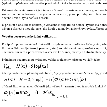
(zpětně, dopředu) se poloha těles pravidelně mění v intervalu den, měsíc nebo ro
Dráhové elementy kosmických těles ve Sluneční soustavě se vlivem gravitace Jup
závislé na mnoha faktorech - zejména na přesnosti, jakou požadujeme. Planetka se
obecně určit. Chyba narůstá s časem.
U přísluní a odsluní se zobrazuje vzdálenost objektu od Slunce, rychlost a od
zákon a planetku modelujeme jako kouli v termodynamické rovnováze. Absorpce 
Výpočet pozorované hvězdné velikosti …
K výpočtu pozorované hvězdné velikosti planetky je použit tzv. HG-systém, kd
fázovém úhlu, a
G
je fázový parametr, který souvisí s efektem zjasnění v opozic
úhel mezi směrem k pozorovateli a směrem ke Slunci, měřený od středu planetky. 
Průměrnou pozorovanou hvězdnou velikost planetky můžeme vyjádřit jako
,
kde
r
je vzdálenost planetky od Slunce,
Δ
je její vzdálenost od Země a
H
(
α
) je r
,
přičemž fázový parametr
G
slouží jako váhový parametr dvou fázových funkcí
Φ
,
i
= 1, 2,
kde