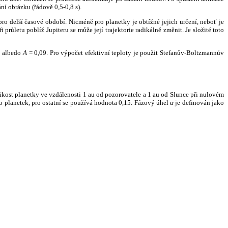
ní obrázku (řádově 0,5-0,8 s).
ro delší časové období. Nicméně pro planetky je obtížné jejich určení, neboť je
růletu poblíž Jupiteru se může její trajektorie radikálně změnit. Je složité toto
o albedo
A
= 0,09. Pro výpočet efektivní teploty je použit Stefanův-Boltzmannův
kost planetky ve vzdálenosti 1 au od pozorovatele a 1 au od Slunce při nulovém
planetek, pro ostatní se používá hodnota 0,15. Fázový úhel
α
je definován jako