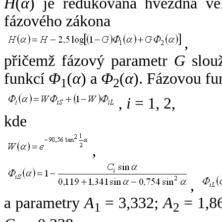
H
(
α
) je redukovaná hvězdná vel
fázového zákona
,
přičemž fázový parametr
G
slouž
funkcí
Φ
(
α
) a
Φ
(
α
). Fázovou fu
1
2
,
i
= 1, 2,
kde
,
,
a parametry
A
= 3,332;
A
= 1,8
1
2