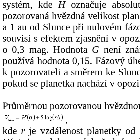
systém, kde
H
označuje absolut
pozorovaná hvězdná velikost plan
a 1 au od Slunce při nulovém fá
souvisí s efektem zjasnění v opoz
o 0,3 mag. Hodnota
G
není zná
používá hodnota 0,15. Fázový úh
k pozorovateli a směrem ke Slunc
pokud se planetka nachází v opozi
Průměrnou pozorovanou hvězdnou 
,
kde
r
je vzdálenost planetky od