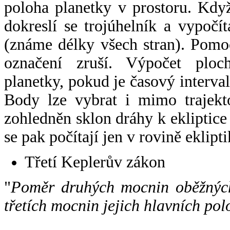
poloha planetky v prostoru. Kdy
dokreslí se trojúhelník a vypoč
(známe délky všech stran). Pomo
označení zruší. Výpočet ploch
planetky, pokud je časový interval
Body lze vybrat i mimo trajekto
zohledněn sklon dráhy k ekliptice
se pak počítají jen v rovině eklipti
Třetí Keplerův zákon
"
Poměr druhých mocnin oběžných
třetích mocnin jejich hlavních pol