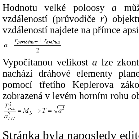
Hodnotu velké poloosy
a
může
vzdáleností (průvodiče
r
) objekt
vzdáleností najdete na přímce apsi
Vypočítanou velikost
a
lze zkont
nachází dráhové elementy plane
pomocí třetího Keplerova zák
zobrazená v levém horním rohu o
Stránka byla naposledy edi