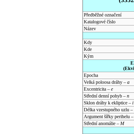
Předběžné označení
Katalogové číslo
Název
Kdy
Kde
Kým
E
(Ekv
Epocha
Velká poloosa dráhy –
a
Excentricita –
e
Střední denní pohyb –
n
Sklon dráhy k ekliptice –
i
Délka vzestupného uzlu –
Argument šířky perihelu 
Střední anomálie –
M