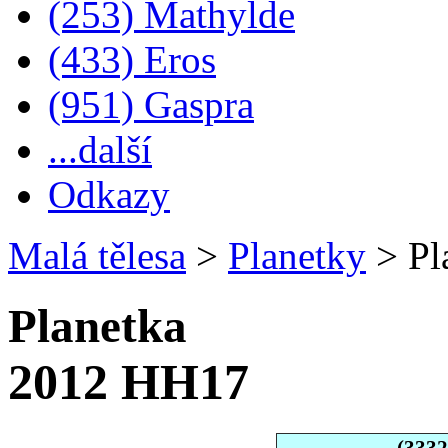
(253) Mathylde
(433) Eros
(951) Gaspra
...další
Odkazy
Malá tělesa
>
Planetky
>
Pl
Planetka
2012 HH17
(333