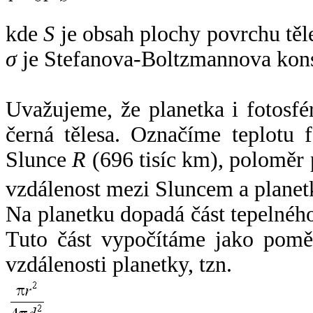
kde
S
je obsah plochy povrchu těl
σ
je Stefanova-Boltzmannova kons
Uvažujeme, že planetka i fotosfér
černá tělesa. Označíme teplotu 
Slunce
R
(696 tisíc km), poloměr
vzdálenost mezi Sluncem a plane
Na planetku dopadá část tepelnéh
Tuto část vypočítáme jako pomě
vzdálenosti planetky, tzn.