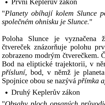
První Keplerův zákon
"
Planety obíhají kolem Slunce p
společném ohnisku je Slunce.
"
Poloha Slunce je vyznačena 
čtvereček znázorňuje polohu pr
zobrazeno modrým čtverečkem. Če
Bod na eliptické trajektorii, v n
přísluní
, bod, v němž je planet
Spojnice obou se nazývá
přímka a
Druhý Keplerův zákon
"
Obsahy ploch opsaných průvodič