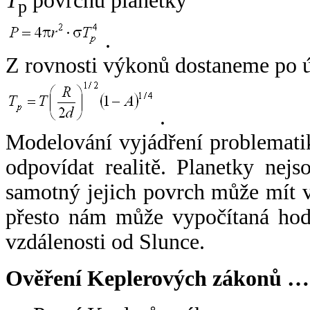
T
povrchu planetky
p
.
Z rovnosti výkonů dostaneme po 
.
Modelování vyjádření problemati
odpovídat realitě. Planetky nejso
samotný jejich povrch může mít v
přesto nám může vypočítaná hodn
vzdálenosti od Slunce.
Ověření Keplerových zákonů …