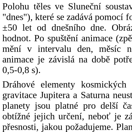
Polohu těles ve Sluneční sousta
"dnes"), které se zadává pomocí 
±50 let od dnešního dne. Obráz
hodnot. Po spuštění animace (zpě
mění v intervalu den, měsíc ne
animace je závislá na době potř
0,5-0,8 s).
Dráhové elementy kosmických t
gravitace Jupitera a Saturna neu
planety jsou platné pro delší č
obtížné jejich určení, neboť je 
přesnosti, jakou požadujeme. Pla