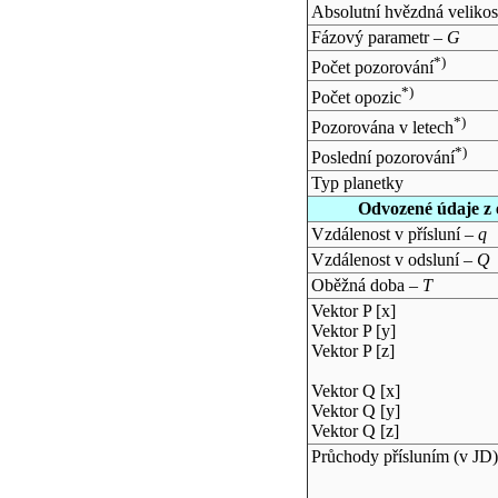
Absolutní hvězdná velikos
Fázový parametr –
G
*)
Počet pozorování
*)
Počet opozic
*)
Pozorována v letech
*)
Poslední pozorování
Typ planetky
Odvozené údaje z 
Vzdálenost v přísluní –
q
Vzdálenost v odsluní –
Q
Oběžná doba –
T
Vektor P [x]
Vektor P [y]
Vektor P [z]
Vektor Q [x]
Vektor Q [y]
Vektor Q [z]
Průchody přísluním (v
JD
)