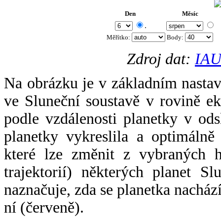
Den
Měsíc
.
Měřítko:
Body
:
Zdroj dat:
IAU
Na obrázku je v základním nastav
ve Sluneční soustavě v rovině ek
podle vzdálenosti planetky v odsl
planetky vykreslila a optimálně
které lze změnit z vybraných h
trajektorií) některých planet Sl
naznačuje, zda se planetka nacház
ní (červeně).