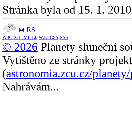
Stránka byla od 15. 1. 201
RS
W3C
XHTML 1.0
W3C
CSS
RSS
© 2026
Planety sluneční so
Vytištěno ze stránky projek
(
astronomia.zcu.cz/planety
Nahrávám...