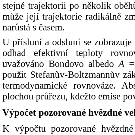
stejné trajektorii po několik oběh
může její trajektorie radikálně zm
narůstá s časem.
U přísluní a odsluní se zobrazuje
odhad efektivní teploty rovno
uvažováno Bondovo albedo
A
= 
použit Stefanův-Boltzmannův zák
termodynamické rovnováze. Abs
plochou průřezu, kdežto emise po
Výpočet pozorované hvězdné ve
K výpočtu pozorované hvězdné v