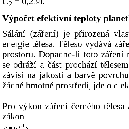
C
= 0,238.
2
Výpočet efektivní teploty plan
Sálání (záření) je přirozená vla
energie tělesa. Těleso vydává zá
prostoru. Dopadne-li toto záření n
se odráží a část prochází tělesem
závisí na jakosti a barvě povrch
žádné hmotné prostředí, jde o ele
Pro výkon záření černého tělesa
zákon