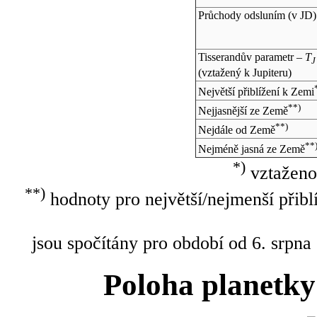
Průchody odsluním (v
JD
)
Tisserandův parametr –
T
J
(vztažený k Jupiteru)
Největší přiblížení k Zemi
**)
Nejjasnější ze Země
**)
Nejdále od Země
**
Nejméně jasná ze Země
*)
vztaženo
**)
hodnoty pro největší/nejmenší přibl
jsou spočítány pro období od 6. srpna
Poloha planetky