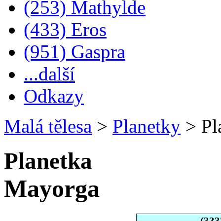
(253) Mathylde
(433) Eros
(951) Gaspra
...další
Odkazy
Malá tělesa
>
Planetky
>
Pl
Planetka
Mayorga
(333