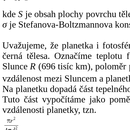
kde
S
je obsah plochy povrchu těl
σ
je Stefanova-Boltzmannova kons
Uvažujeme, že planetka i fotosfér
černá tělesa. Označíme teplotu 
Slunce
R
(696 tisíc km), poloměr
vzdálenost mezi Sluncem a plane
Na planetku dopadá část tepelnéh
Tuto část vypočítáme jako pomě
vzdálenosti planetky, tzn.