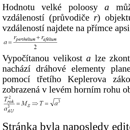
Hodnotu velké poloosy
a
může
vzdáleností (průvodiče
r
) objekt
vzdáleností najdete na přímce apsi
Vypočítanou velikost
a
lze zkont
nachází dráhové elementy plane
pomocí třetího Keplerova zák
zobrazená v levém horním rohu o
Stránka byla naposledy edi