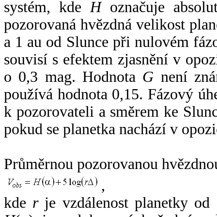
systém, kde
H
označuje absolut
pozorovaná hvězdná velikost plan
a 1 au od Slunce při nulovém fá
souvisí s efektem zjasnění v opoz
o 0,3 mag. Hodnota
G
není zná
používá hodnota 0,15. Fázový úh
k pozorovateli a směrem ke Slunc
pokud se planetka nachází v opozi
Průměrnou pozorovanou hvězdnou 
,
kde
r
je vzdálenost planetky od