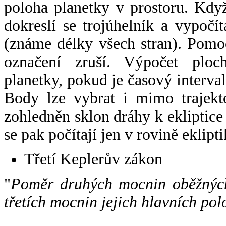
poloha planetky v prostoru. Kdy
dokreslí se trojúhelník a vypoč
(známe délky všech stran). Pomo
označení zruší. Výpočet ploch
planetky, pokud je časový interval
Body lze vybrat i mimo trajekto
zohledněn sklon dráhy k ekliptice
se pak počítají jen v rovině eklipti
Třetí Keplerův zákon
"
Poměr druhých mocnin oběžných
třetích mocnin jejich hlavních pol