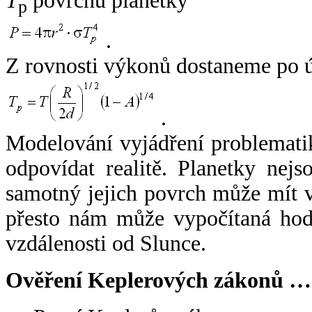
T
povrchu planetky
p
.
Z rovnosti výkonů dostaneme po 
.
Modelování vyjádření problemati
odpovídat realitě. Planetky nejso
samotný jejich povrch může mít v
přesto nám může vypočítaná hodn
vzdálenosti od Slunce.
Ověření Keplerových zákonů …