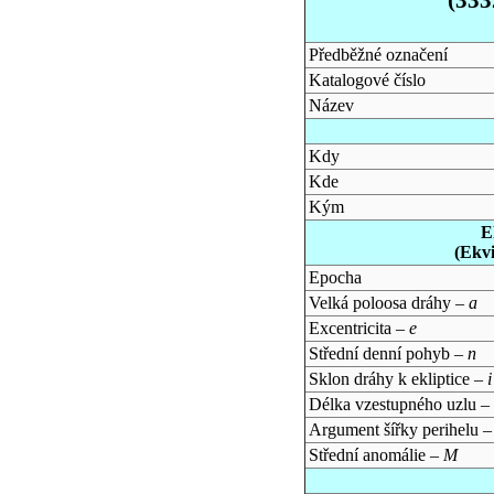
Předběžné označení
Katalogové číslo
Název
Kdy
Kde
Kým
E
(Ekv
Epocha
Velká poloosa dráhy –
a
Excentricita –
e
Střední denní pohyb –
n
Sklon dráhy k ekliptice –
i
Délka vzestupného uzlu –
Argument šířky perihelu 
Střední anomálie –
M