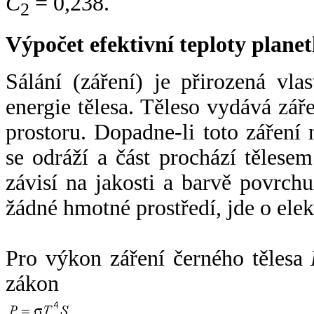
C
= 0,238.
2
Výpočet efektivní teploty plan
Sálání (záření) je přirozená vla
energie tělesa. Těleso vydává zá
prostoru. Dopadne-li toto záření n
se odráží a část prochází tělesem
závisí na jakosti a barvě povrch
žádné hmotné prostředí, jde o ele
Pro výkon záření černého tělesa
zákon