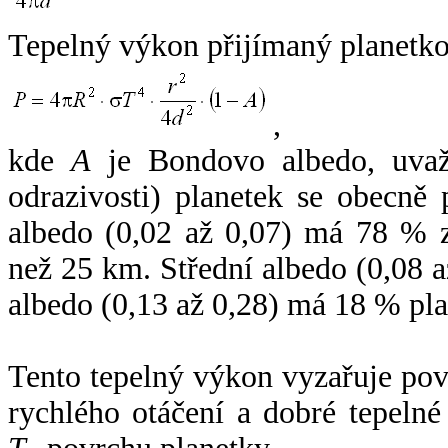
Tepelný výkon přijímaný planetko
,
kde
A
je Bondovo albedo, uvaž
odrazivosti) planetek se obecně
albedo (0,02 až 0,07) má 78 % z
než 25 km. Střední albedo (0,08 
albedo (0,13 až 0,28) má 18 % pla
Tento tepelný výkon vyzařuje po
rychlého otáčení a dobré tepelné