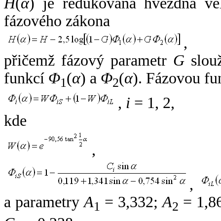
H
(
α
) je redukovaná hvězdná vel
fázového zákona
,
přičemž fázový parametr
G
slouž
funkcí
Φ
(
α
) a
Φ
(
α
). Fázovou fu
1
2
,
i
= 1, 2,
kde
,
,
a parametry
A
= 3,332;
A
= 1,8
1
2