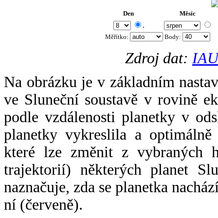
Den
Měsíc
.
Měřítko:
Body
:
Zdroj dat:
IAU
Na obrázku je v základním nastav
ve Sluneční soustavě v rovině ek
podle vzdálenosti planetky v odsl
planetky vykreslila a optimálně
které lze změnit z vybraných h
trajektorií) některých planet Sl
naznačuje, zda se planetka nacház
ní (červeně).