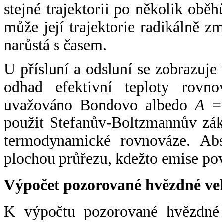
stejné trajektorii po několik oběh
může její trajektorie radikálně zm
narůstá s časem.
U přísluní a odsluní se zobrazuje
odhad efektivní teploty rovno
uvažováno Bondovo albedo
A
= 
použit Stefanův-Boltzmannův zák
termodynamické rovnováze. Abs
plochou průřezu, kdežto emise po
Výpočet pozorované hvězdné ve
K výpočtu pozorované hvězdné v