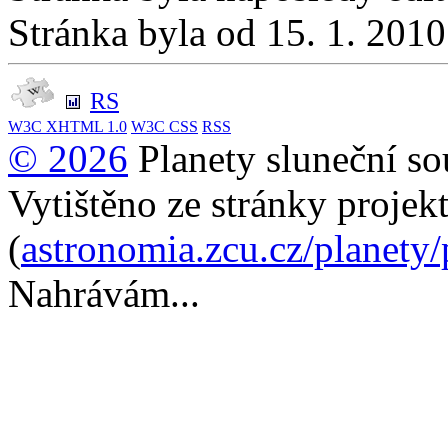
Stránka byla od 15. 1. 201
RS
W3C
XHTML 1.0
W3C
CSS
RSS
© 2026
Planety sluneční so
Vytištěno ze stránky projek
(
astronomia.zcu.cz/planety
Nahrávám...