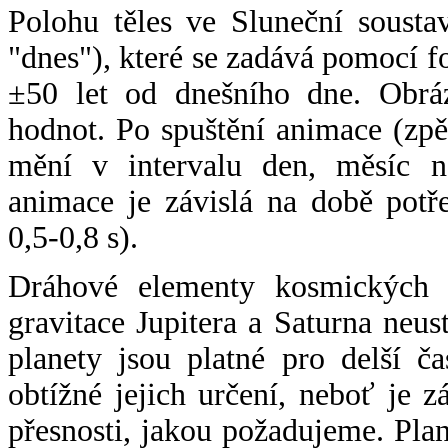
Polohu těles ve Sluneční sousta
"dnes"), které se zadává pomocí 
±50 let od dnešního dne. Obráz
hodnot. Po spuštění animace (zpě
mění v intervalu den, měsíc ne
animace je závislá na době potř
0,5-0,8 s).
Dráhové elementy kosmických t
gravitace Jupitera a Saturna neu
planety jsou platné pro delší č
obtížné jejich určení, neboť je 
přesnosti, jakou požadujeme. Pla