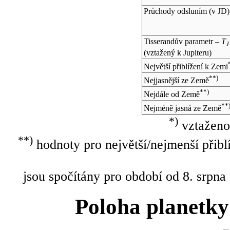
Průchody odsluním (v
JD
)
Tisserandův parametr –
T
J
(vztažený k Jupiteru)
Největší přiblížení k Zemi
**)
Nejjasnější ze Země
**)
Nejdále od Země
**
Nejméně jasná ze Země
*)
vztaženo
**)
hodnoty pro největší/nejmenší přibl
jsou spočítány pro období od 8. srpna
Poloha planetky