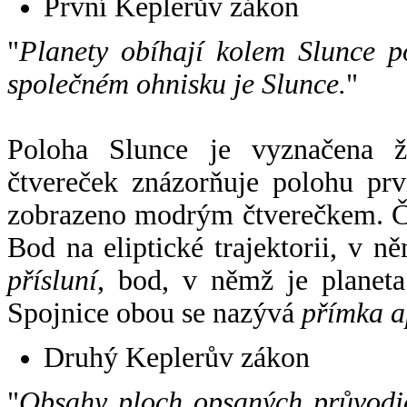
První Keplerův zákon
"
Planety obíhají kolem Slunce p
společném ohnisku je Slunce.
"
Poloha Slunce je vyznačena 
čtvereček znázorňuje polohu pr
zobrazeno modrým čtverečkem. Če
Bod na eliptické trajektorii, v n
přísluní
, bod, v němž je planet
Spojnice obou se nazývá
přímka a
Druhý Keplerův zákon
"
Obsahy ploch opsaných průvodič