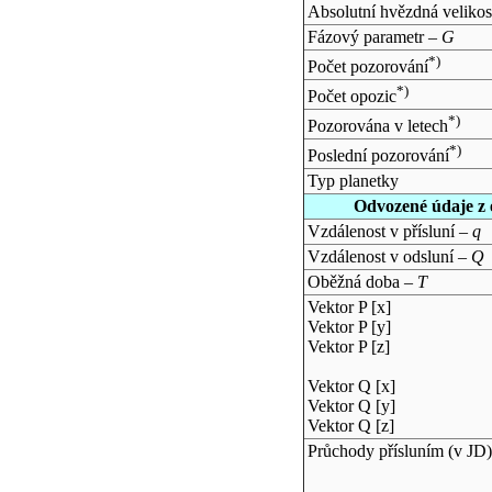
Absolutní hvězdná velikos
Fázový parametr –
G
*)
Počet pozorování
*)
Počet opozic
*)
Pozorována v letech
*)
Poslední pozorování
Typ planetky
Odvozené údaje z 
Vzdálenost v přísluní –
q
Vzdálenost v odsluní –
Q
Oběžná doba –
T
Vektor P [x]
Vektor P [y]
Vektor P [z]
Vektor Q [x]
Vektor Q [y]
Vektor Q [z]
Průchody přísluním (v
JD
)