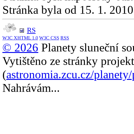
Stránka byla od 15. 1. 201
RS
W3C
XHTML 1.0
W3C
CSS
RSS
© 2026
Planety sluneční so
Vytištěno ze stránky projek
(
astronomia.zcu.cz/planety
Nahrávám...