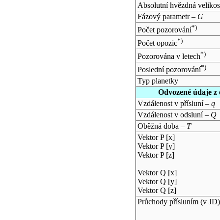
Absolutní hvězdná velikos
Fázový parametr –
G
*)
Počet pozorování
*)
Počet opozic
*)
Pozorována v letech
*)
Poslední pozorování
Typ planetky
Odvozené údaje z 
Vzdálenost v přísluní –
q
Vzdálenost v odsluní –
Q
Oběžná doba –
T
Vektor P [x]
Vektor P [y]
Vektor P [z]
Vektor Q [x]
Vektor Q [y]
Vektor Q [z]
Průchody přísluním (v
JD
)