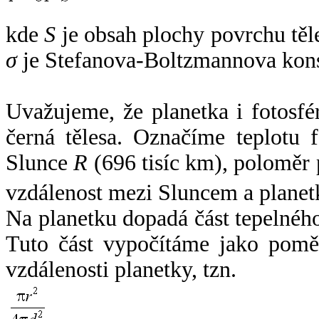
kde
S
je obsah plochy povrchu těl
σ
je Stefanova-Boltzmannova kons
Uvažujeme, že planetka i fotosfér
černá tělesa. Označíme teplotu 
Slunce
R
(696 tisíc km), poloměr
vzdálenost mezi Sluncem a plane
Na planetku dopadá část tepelnéh
Tuto část vypočítáme jako pomě
vzdálenosti planetky, tzn.