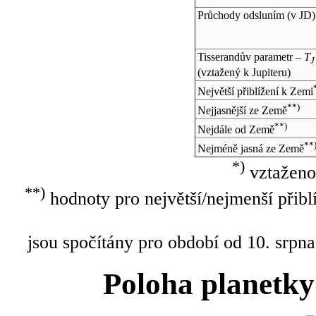
Průchody odsluním (v
JD
)
Tisserandův parametr –
T
J
(vztažený k Jupiteru)
Největší přiblížení k Zemi
**)
Nejjasnější ze Země
**)
Nejdále od Země
**
Nejméně jasná ze Země
*)
vztaženo
**)
hodnoty pro největší/nejmenší přibl
jsou spočítány pro období od 10. srpna
Poloha planetky