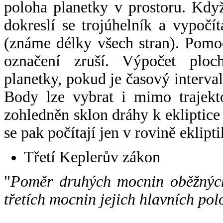
poloha planetky v prostoru. Kdy
dokreslí se trojúhelník a vypoč
(známe délky všech stran). Pomo
označení zruší. Výpočet ploch
planetky, pokud je časový interval
Body lze vybrat i mimo trajekto
zohledněn sklon dráhy k ekliptice
se pak počítají jen v rovině eklipti
Třetí Keplerův zákon
"
Poměr druhých mocnin oběžných
třetích mocnin jejich hlavních pol