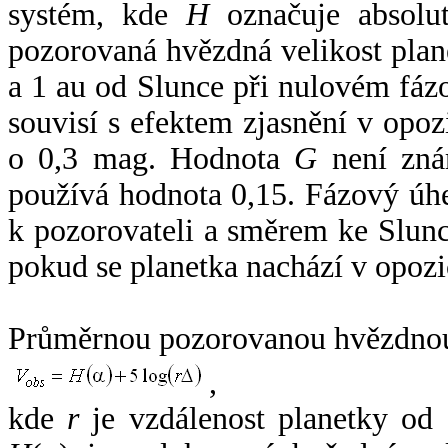
systém, kde
H
označuje absolut
pozorovaná hvězdná velikost plan
a 1 au od Slunce při nulovém fá
souvisí s efektem zjasnění v opoz
o 0,3 mag. Hodnota
G
není zná
používá hodnota 0,15. Fázový úh
k pozorovateli a směrem ke Slunc
pokud se planetka nachází v opozi
Průměrnou pozorovanou hvězdnou 
,
kde
r
je vzdálenost planetky od