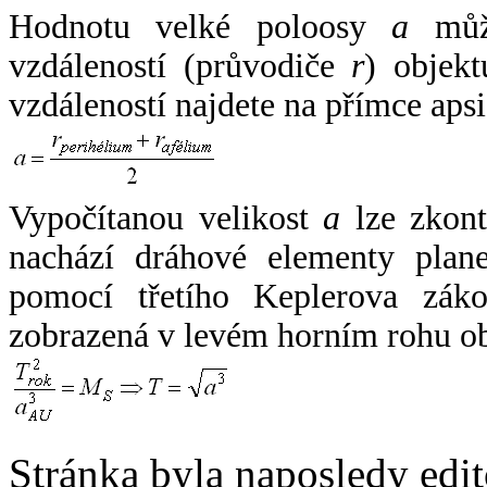
Hodnotu velké poloosy
a
může
vzdáleností (průvodiče
r
) objekt
vzdáleností najdete na přímce apsi
Vypočítanou velikost
a
lze zkont
nachází dráhové elementy plane
pomocí třetího Keplerova zák
zobrazená v levém horním rohu o
Stránka byla naposledy edi