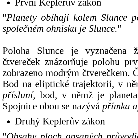
První Keplerův zákon
"
Planety obíhají kolem Slunce p
společném ohnisku je Slunce.
"
Poloha Slunce je vyznačena 
čtvereček znázorňuje polohu pr
zobrazeno modrým čtverečkem. Če
Bod na eliptické trajektorii, v n
přísluní
, bod, v němž je planet
Spojnice obou se nazývá
přímka a
Druhý Keplerův zákon
"
Obsahy ploch opsaných průvodič