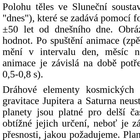
Polohu těles ve Sluneční sousta
"dnes"), které se zadává pomocí 
±50 let od dnešního dne. Obráz
hodnot. Po spuštění animace (zpě
mění v intervalu den, měsíc ne
animace je závislá na době potř
0,5-0,8 s).
Dráhové elementy kosmických t
gravitace Jupitera a Saturna neu
planety jsou platné pro delší č
obtížné jejich určení, neboť je 
přesnosti, jakou požadujeme. Pla