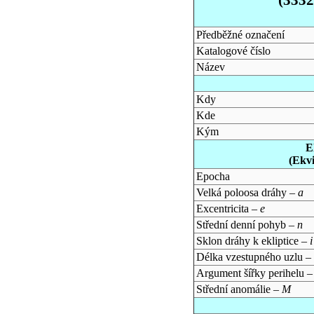
Předběžné označení
Katalogové číslo
Název
Kdy
Kde
Kým
E
(Ekv
Epocha
Velká poloosa dráhy –
a
Excentricita –
e
Střední denní pohyb –
n
Sklon dráhy k ekliptice –
i
Délka vzestupného uzlu –
Argument šířky perihelu 
Střední anomálie –
M