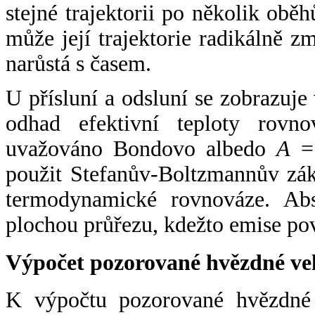
stejné trajektorii po několik oběh
může její trajektorie radikálně zm
narůstá s časem.
U přísluní a odsluní se zobrazuje
odhad efektivní teploty rovno
uvažováno Bondovo albedo
A
= 
použit Stefanův-Boltzmannův zák
termodynamické rovnováze. Abs
plochou průřezu, kdežto emise po
Výpočet pozorované hvězdné ve
K výpočtu pozorované hvězdné v