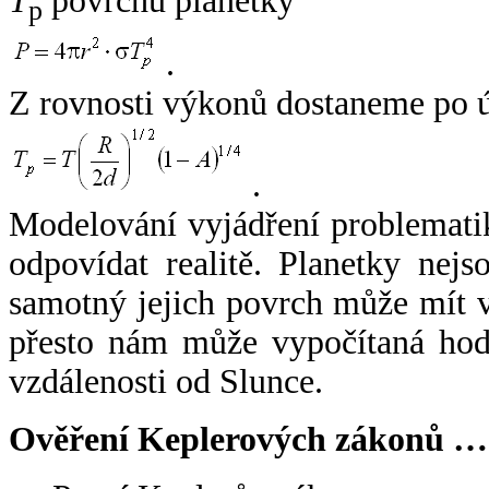
T
povrchu planetky
p
.
Z rovnosti výkonů dostaneme po 
.
Modelování vyjádření problemati
odpovídat realitě. Planetky nejso
samotný jejich povrch může mít v
přesto nám může vypočítaná hodn
vzdálenosti od Slunce.
Ověření Keplerových zákonů …