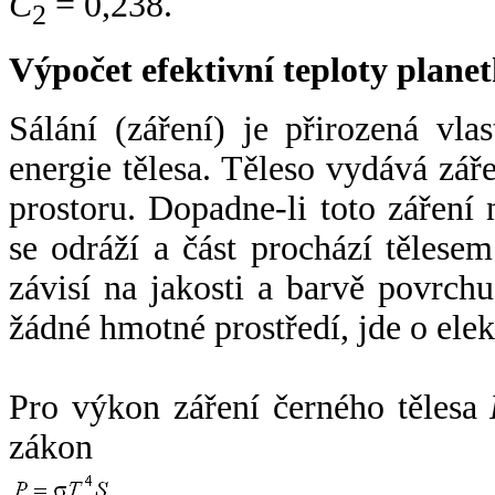
C
= 0,238.
2
Výpočet efektivní teploty plan
Sálání (záření) je přirozená vla
energie tělesa. Těleso vydává zá
prostoru. Dopadne-li toto záření n
se odráží a část prochází tělesem
závisí na jakosti a barvě povrch
žádné hmotné prostředí, jde o ele
Pro výkon záření černého tělesa
zákon