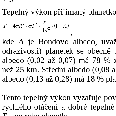
Tepelný výkon přijímaný planetko
,
kde
A
je Bondovo albedo, uvaž
odrazivosti) planetek se obecně
albedo (0,02 až 0,07) má 78 % z
než 25 km. Střední albedo (0,08 
albedo (0,13 až 0,28) má 18 % pla
Tento tepelný výkon vyzařuje po
rychlého otáčení a dobré tepelné