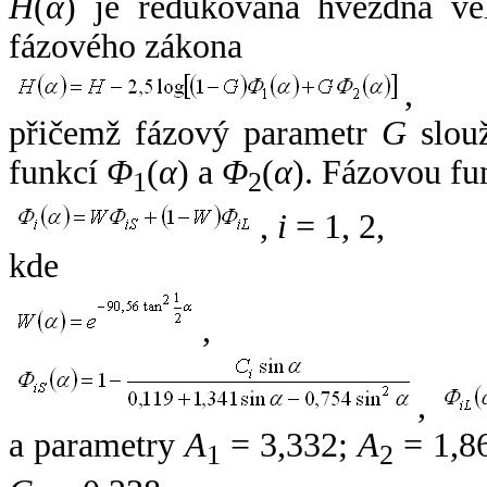
H
(
α
) je redukovaná hvězdná vel
fázového zákona
,
přičemž fázový parametr
G
slouž
funkcí
Φ
(
α
) a
Φ
(
α
). Fázovou fu
1
2
,
i
= 1, 2,
kde
,
,
a parametry
A
= 3,332;
A
= 1,8
1
2