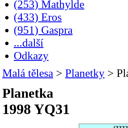
(253) Mathylde
(433) Eros
(951) Gaspra
...další
Odkazy
Malá tělesa
>
Planetky
>
Pl
Planetka
1998 YQ31
(333