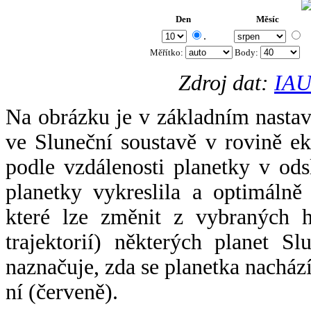
Den
Měsíc
.
Měřítko:
Body
:
Zdroj dat:
IAU
Na obrázku je v základním nastav
ve Sluneční soustavě v rovině ek
podle vzdálenosti planetky v odsl
planetky vykreslila a optimálně
které lze změnit z vybraných h
trajektorií) některých planet Sl
naznačuje, zda se planetka nacház
ní (červeně).