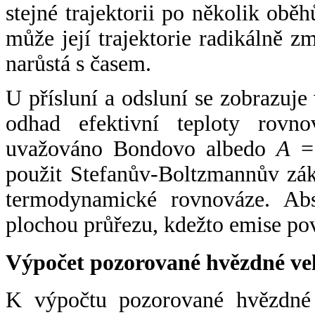
stejné trajektorii po několik oběh
může její trajektorie radikálně zm
narůstá s časem.
U přísluní a odsluní se zobrazuje
odhad efektivní teploty rovno
uvažováno Bondovo albedo
A
= 
použit Stefanův-Boltzmannův zák
termodynamické rovnováze. Abs
plochou průřezu, kdežto emise po
Výpočet pozorované hvězdné ve
K výpočtu pozorované hvězdné v