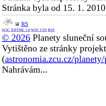
Stránka byla od 15. 1. 201
RS
W3C
XHTML 1.0
W3C
CSS
RSS
© 2026
Planety sluneční so
Vytištěno ze stránky projek
(
astronomia.zcu.cz/planety
Nahrávám...