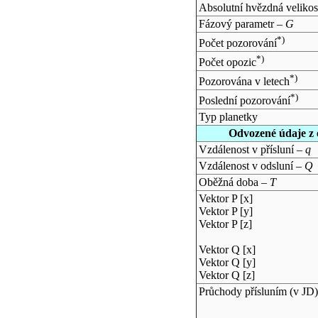
Absolutní hvězdná velikos
Fázový parametr –
G
*)
Počet pozorování
*)
Počet opozic
*)
Pozorována v letech
*)
Poslední pozorování
Typ planetky
Odvozené údaje z 
Vzdálenost v přísluní –
q
Vzdálenost v odsluní –
Q
Oběžná doba –
T
Vektor P [x]
Vektor P [y]
Vektor P [z]
Vektor Q [x]
Vektor Q [y]
Vektor Q [z]
Průchody přísluním (v
JD
)