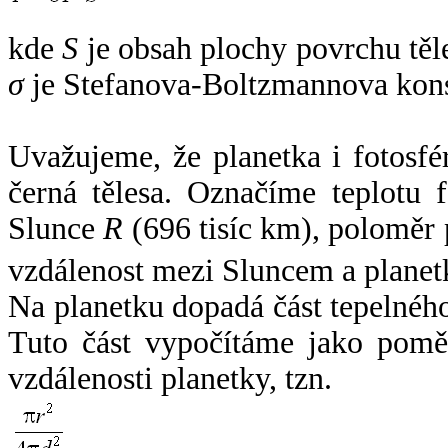
kde
S
je obsah plochy povrchu těl
σ
je Stefanova-Boltzmannova kons
Uvažujeme, že planetka i fotosfér
černá tělesa. Označíme teplotu 
Slunce
R
(696 tisíc km), poloměr
vzdálenost mezi Sluncem a plane
Na planetku dopadá část tepelnéh
Tuto část vypočítáme jako pomě
vzdálenosti planetky, tzn.