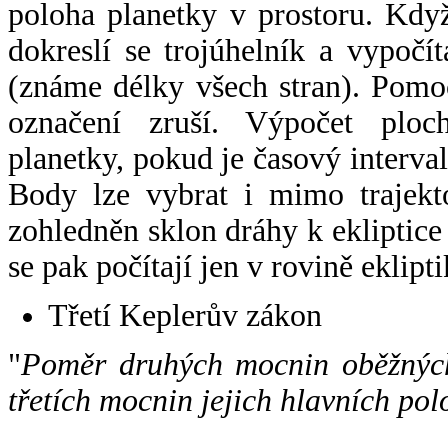
poloha planetky v prostoru. Kdy
dokreslí se trojúhelník a vypoč
(známe délky všech stran). Pomo
označení zruší. Výpočet ploch
planetky, pokud je časový interval
Body lze vybrat i mimo trajekto
zohledněn sklon dráhy k ekliptice
se pak počítají jen v rovině eklipti
Třetí Keplerův zákon
"
Poměr druhých mocnin oběžných
třetích mocnin jejich hlavních pol