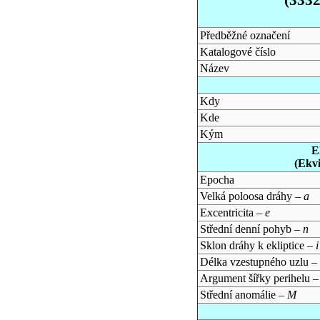
Předběžné označení
Katalogové číslo
Název
Kdy
Kde
Kým
E
(Ekv
Epocha
Velká poloosa dráhy –
a
Excentricita –
e
Střední denní pohyb –
n
Sklon dráhy k ekliptice –
i
Délka vzestupného uzlu –
Argument šířky perihelu 
Střední anomálie –
M