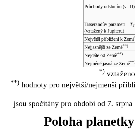
Průchody odsluním (v
JD
)
Tisserandův parametr –
T
J
(vztažený k Jupiteru)
Největší přiblížení k Zemi
**)
Nejjasnější ze Země
**)
Nejdále od Země
**
Nejméně jasná ze Země
*)
vztaženo
**)
hodnoty pro největší/nejmenší přibl
jsou spočítány pro období od 7. srpna
Poloha planetky