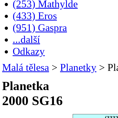
(253) Mathylde
(433) Eros
(951) Gaspra
...další
Odkazy
Malá tělesa
>
Planetky
>
Pl
Planetka
2000 SG16
(333