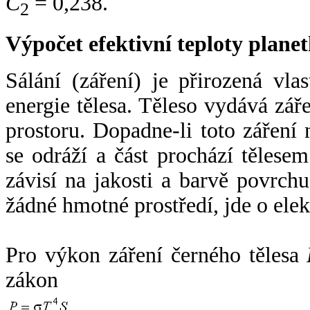
C
= 0,238.
2
Výpočet efektivní teploty plan
Sálání (záření) je přirozená vla
energie tělesa. Těleso vydává zá
prostoru. Dopadne-li toto záření n
se odráží a část prochází tělesem
závisí na jakosti a barvě povrch
žádné hmotné prostředí, jde o ele
Pro výkon záření černého tělesa
zákon