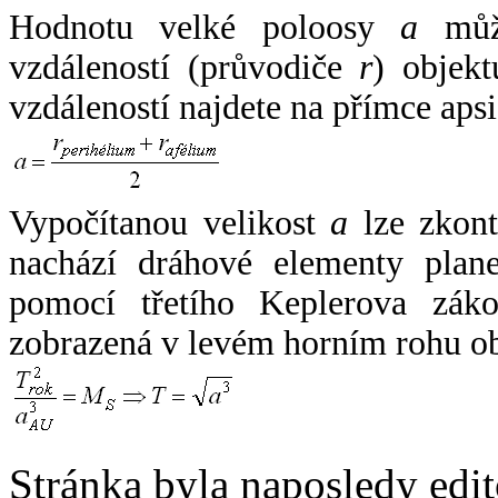
Hodnotu velké poloosy
a
může
vzdáleností (průvodiče
r
) objekt
vzdáleností najdete na přímce apsi
Vypočítanou velikost
a
lze zkont
nachází dráhové elementy plane
pomocí třetího Keplerova zák
zobrazená v levém horním rohu o
Stránka byla naposledy edi