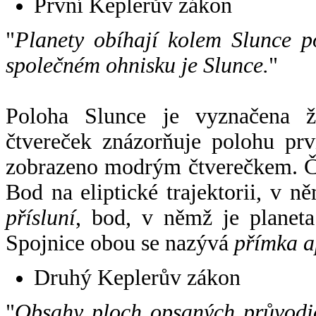
První Keplerův zákon
"
Planety obíhají kolem Slunce p
společném ohnisku je Slunce.
"
Poloha Slunce je vyznačena 
čtvereček znázorňuje polohu pr
zobrazeno modrým čtverečkem. Če
Bod na eliptické trajektorii, v n
přísluní
, bod, v němž je planet
Spojnice obou se nazývá
přímka a
Druhý Keplerův zákon
"
Obsahy ploch opsaných průvodič