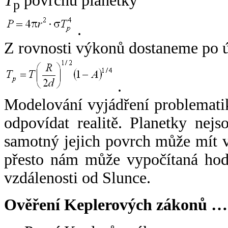
T
povrchu planetky
p
.
Z rovnosti výkonů dostaneme po 
.
Modelování vyjádření problemati
odpovídat realitě. Planetky nejso
samotný jejich povrch může mít v
přesto nám může vypočítaná hodn
vzdálenosti od Slunce.
Ověření Keplerových zákonů …