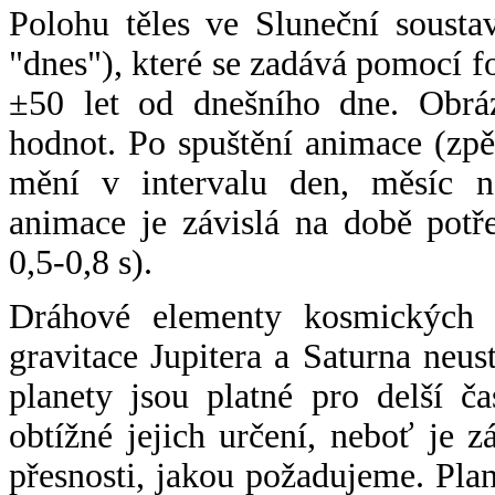
Polohu těles ve Sluneční sousta
"dnes"), které se zadává pomocí 
±50 let od dnešního dne. Obráz
hodnot. Po spuštění animace (zpě
mění v intervalu den, měsíc ne
animace je závislá na době potř
0,5-0,8 s).
Dráhové elementy kosmických t
gravitace Jupitera a Saturna neu
planety jsou platné pro delší č
obtížné jejich určení, neboť je 
přesnosti, jakou požadujeme. Pla