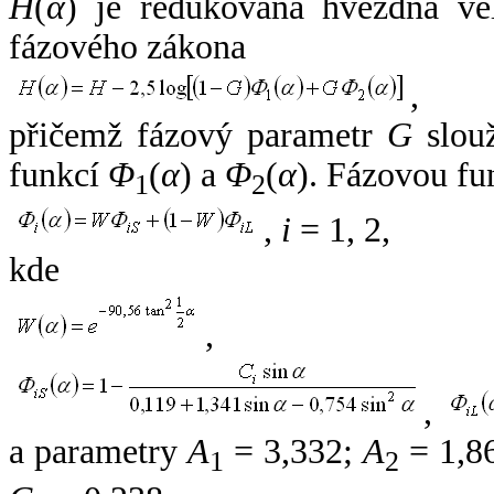
H
(
α
) je redukovaná hvězdná vel
fázového zákona
,
přičemž fázový parametr
G
slouž
funkcí
Φ
(
α
) a
Φ
(
α
). Fázovou fu
1
2
,
i
= 1, 2,
kde
,
,
a parametry
A
= 3,332;
A
= 1,8
1
2