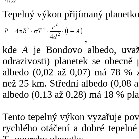
Tepelný výkon přijímaný planetko
,
kde
A
je Bondovo albedo, uvaž
odrazivosti) planetek se obecně
albedo (0,02 až 0,07) má 78 % z
než 25 km. Střední albedo (0,08 
albedo (0,13 až 0,28) má 18 % pla
Tento tepelný výkon vyzařuje po
rychlého otáčení a dobré tepelné