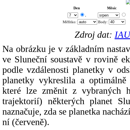
Den
Měsíc
.
Měřítko:
Body
:
Zdroj dat:
IAU
Na obrázku je v základním nastav
ve Sluneční soustavě v rovině ek
podle vzdálenosti planetky v odsl
planetky vykreslila a optimálně
které lze změnit z vybraných h
trajektorií) některých planet Sl
naznačuje, zda se planetka nacház
ní (červeně).