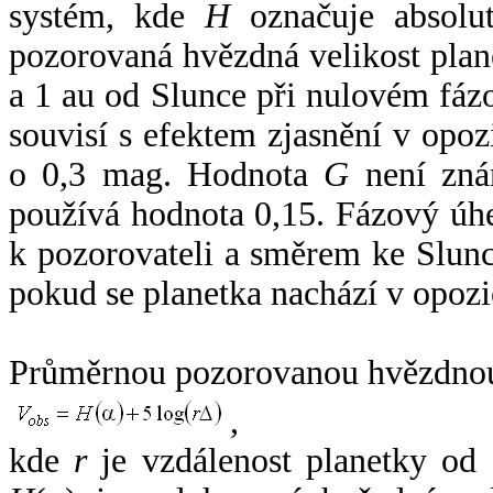
systém, kde
H
označuje absolut
pozorovaná hvězdná velikost plan
a 1 au od Slunce při nulovém fá
souvisí s efektem zjasnění v opoz
o 0,3 mag. Hodnota
G
není zná
používá hodnota 0,15. Fázový úh
k pozorovateli a směrem ke Slunc
pokud se planetka nachází v opozi
Průměrnou pozorovanou hvězdnou 
,
kde
r
je vzdálenost planetky od