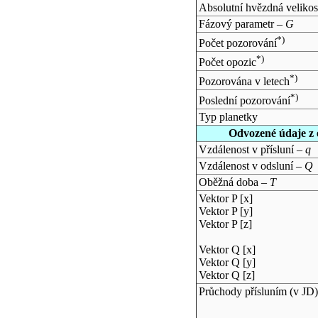
Absolutní hvězdná velikos
Fázový parametr –
G
*)
Počet pozorování
*)
Počet opozic
*)
Pozorována v letech
*)
Poslední pozorování
Typ planetky
Odvozené údaje z 
Vzdálenost v přísluní –
q
Vzdálenost v odsluní –
Q
Oběžná doba –
T
Vektor P [x]
Vektor P [y]
Vektor P [z]
Vektor Q [x]
Vektor Q [y]
Vektor Q [z]
Průchody přísluním (v
JD
)