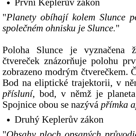
První Keplerův zákon
"
Planety obíhají kolem Slunce p
společném ohnisku je Slunce.
"
Poloha Slunce je vyznačena 
čtvereček znázorňuje polohu pr
zobrazeno modrým čtverečkem. Če
Bod na eliptické trajektorii, v n
přísluní
, bod, v němž je planet
Spojnice obou se nazývá
přímka a
Druhý Keplerův zákon
"
Obsahy ploch opsaných průvodič