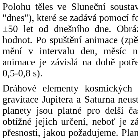
Polohu těles ve Sluneční sousta
"dnes"), které se zadává pomocí 
±50 let od dnešního dne. Obráz
hodnot. Po spuštění animace (zpě
mění v intervalu den, měsíc ne
animace je závislá na době potř
0,5-0,8 s).
Dráhové elementy kosmických t
gravitace Jupitera a Saturna neu
planety jsou platné pro delší č
obtížné jejich určení, neboť je 
přesnosti, jakou požadujeme. Pla