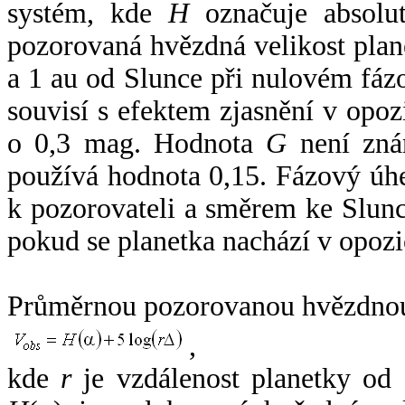
systém, kde
H
označuje absolut
pozorovaná hvězdná velikost plan
a 1 au od Slunce při nulovém fá
souvisí s efektem zjasnění v opoz
o 0,3 mag. Hodnota
G
není zná
používá hodnota 0,15. Fázový úh
k pozorovateli a směrem ke Slunc
pokud se planetka nachází v opozi
Průměrnou pozorovanou hvězdnou 
,
kde
r
je vzdálenost planetky od