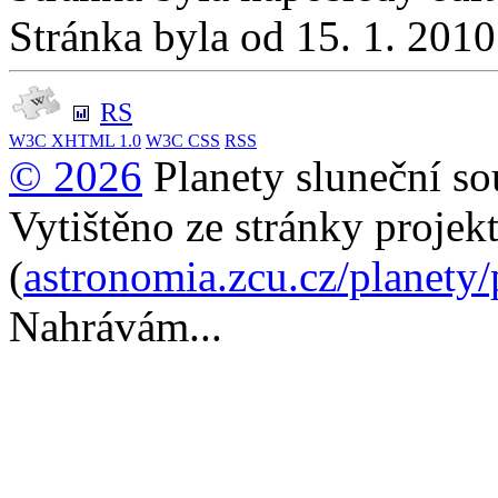
Stránka byla od 15. 1. 201
RS
W3C
XHTML 1.0
W3C
CSS
RSS
© 2026
Planety sluneční so
Vytištěno ze stránky projek
(
astronomia.zcu.cz/planety
Nahrávám...