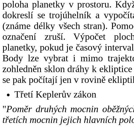
poloha planetky v prostoru. Kdy
dokreslí se trojúhelník a vypoč
(známe délky všech stran). Pomo
označení zruší. Výpočet ploch
planetky, pokud je časový interval
Body lze vybrat i mimo trajekto
zohledněn sklon dráhy k ekliptice
se pak počítají jen v rovině eklipti
Třetí Keplerův zákon
"
Poměr druhých mocnin oběžných
třetích mocnin jejich hlavních pol