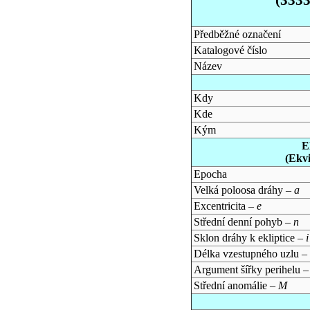
Předběžné označení
Katalogové číslo
Název
Kdy
Kde
Kým
E
(Ekv
Epocha
Velká poloosa dráhy –
a
Excentricita –
e
Střední denní pohyb –
n
Sklon dráhy k ekliptice –
i
Délka vzestupného uzlu –
Argument šířky perihelu 
Střední anomálie –
M