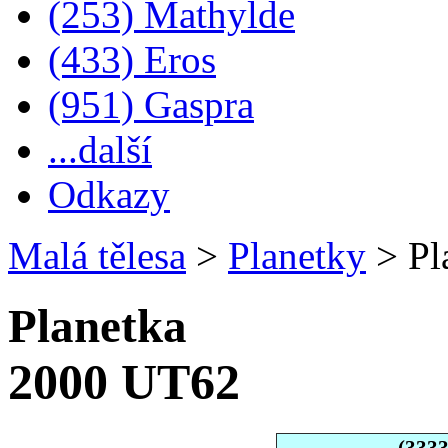
(253) Mathylde
(433) Eros
(951) Gaspra
...další
Odkazy
Malá tělesa
>
Planetky
>
Pl
Planetka
2000 UT62
(333