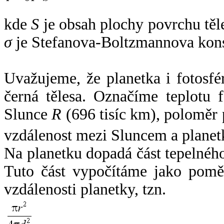
kde
S
je obsah plochy povrchu těl
σ
je Stefanova-Boltzmannova kons
Uvažujeme, že planetka i fotosfér
černá tělesa. Označíme teplotu 
Slunce
R
(696 tisíc km), poloměr
vzdálenost mezi Sluncem a plane
Na planetku dopadá část tepelnéh
Tuto část vypočítáme jako pomě
vzdálenosti planetky, tzn.