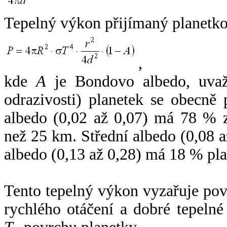
Tepelný výkon přijímaný planetko
,
kde
A
je Bondovo albedo, uvaž
odrazivosti) planetek se obecně
albedo (0,02 až 0,07) má 78 % z
než 25 km. Střední albedo (0,08 
albedo (0,13 až 0,28) má 18 % pla
Tento tepelný výkon vyzařuje po
rychlého otáčení a dobré tepelné