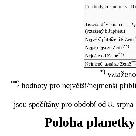
Průchody odsluním (v
JD
)
Tisserandův parametr –
T
J
(vztažený k Jupiteru)
Největší přiblížení k Zemi
**)
Nejjasnější ze Země
**)
Nejdále od Země
**
Nejméně jasná ze Země
*)
vztaženo
**)
hodnoty pro největší/nejmenší přibl
jsou spočítány pro období od 8. srpna
Poloha planetky