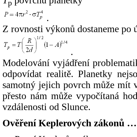
T
povrchu planetky
p
.
Z rovnosti výkonů dostaneme po 
.
Modelování vyjádření problemati
odpovídat realitě. Planetky nejso
samotný jejich povrch může mít v
přesto nám může vypočítaná hodn
vzdálenosti od Slunce.
Ověření Keplerových zákonů …