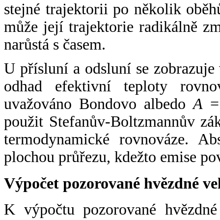
stejné trajektorii po několik oběh
může její trajektorie radikálně zm
narůstá s časem.
U přísluní a odsluní se zobrazuje
odhad efektivní teploty rovno
uvažováno Bondovo albedo
A
= 
použit Stefanův-Boltzmannův zák
termodynamické rovnováze. Abs
plochou průřezu, kdežto emise po
Výpočet pozorované hvězdné ve
K výpočtu pozorované hvězdné v