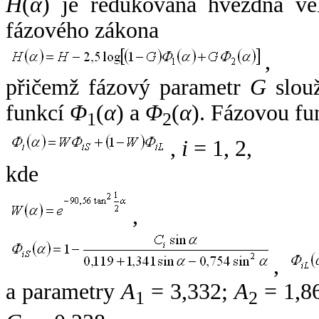
H
(
α
) je redukovaná hvězdná vel
fázového zákona
,
přičemž fázový parametr
G
slouž
funkcí
Φ
(
α
) a
Φ
(
α
). Fázovou fu
1
2
,
i
= 1, 2,
kde
,
,
a parametry
A
= 3,332;
A
= 1,8
1
2