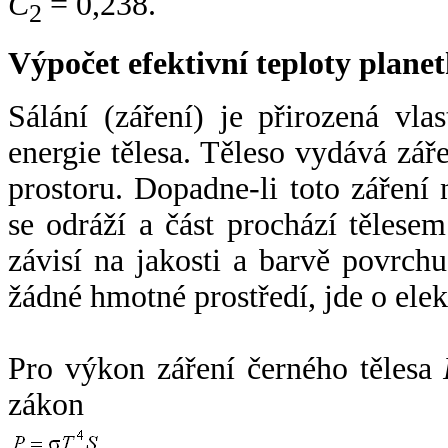
C
= 0,238.
2
Výpočet efektivní teploty plan
Sálání (záření) je přirozená vla
energie tělesa. Těleso vydává zá
prostoru. Dopadne-li toto záření n
se odráží a část prochází tělesem
závisí na jakosti a barvě povrch
žádné hmotné prostředí, jde o ele
Pro výkon záření černého tělesa
zákon