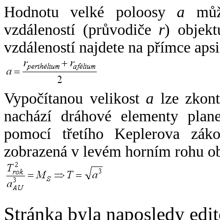
Hodnotu velké poloosy
a
může
vzdáleností (průvodiče
r
) objekt
vzdáleností najdete na přímce apsi
Vypočítanou velikost
a
lze zkont
nachází dráhové elementy plane
pomocí třetího Keplerova zák
zobrazená v levém horním rohu o
Stránka byla naposledy edi