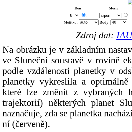
Den
Měsíc
.
Měřítko:
Body
:
Zdroj dat:
IAU
Na obrázku je v základním nastav
ve Sluneční soustavě v rovině ek
podle vzdálenosti planetky v odsl
planetky vykreslila a optimálně
které lze změnit z vybraných h
trajektorií) některých planet Sl
naznačuje, zda se planetka nacház
ní (červeně).