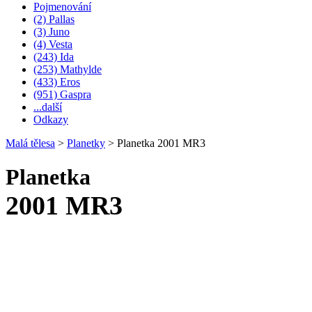
Pojmenování
(2) Pallas
(3) Juno
(4) Vesta
(243) Ida
(253) Mathylde
(433) Eros
(951) Gaspra
...další
Odkazy
Malá tělesa
>
Planetky
>
Planetka 2001 MR3
Planetka
2001 MR3