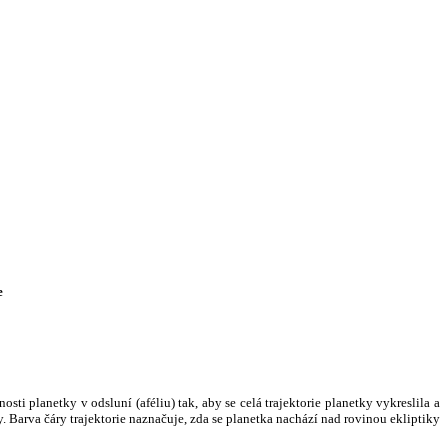
e
i planetky v odsluní (aféliu) tak, aby se celá trajektorie planetky vykreslila a
. Barva čáry trajektorie naznačuje, zda se planetka nachází nad rovinou ekliptiky