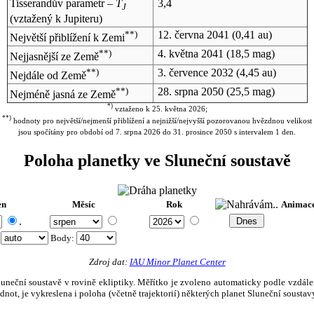
Tisserandův parametr –
T
3,4
J
(vztažený k Jupiteru)
**)
12. června 2041
(0,41 au)
Největší přiblížení k Zemi
**)
4. května 2041
(18,5 mag)
Nejjasnější ze Země
**)
3. července 2032
(4,45 au)
Nejdále od Země
**)
28. srpna 2050
(25,5 mag)
Nejméně jasná ze Země
*)
vztaženo k 25. května 2026;
**)
hodnoty pro největší/nejmenší přiblížení a nejnižší/nejvyšší pozorovanou hvězdnou velikost
jsou spočítány pro období od 7. srpna 2026 do 31. prosince 2050 s intervalem 1 den.
Poloha planetky ve Sluneční soustavě
en
Měsíc
Rok
Animac
.
:
Body
:
Zdroj dat:
IAU Minor Planet Center
eční soustavě v rovině ekliptiky. Měřítko je zvoleno automaticky podle vzdálenost
not, je vykreslena i poloha (včetně trajektorií) některých planet Sluneční soustavy