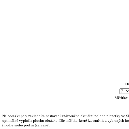
D
Měřítko
Na obrázku je v základním nastavení znázorněna aktuální poloha planetky ve Slun
optimálně vyplnila plochu obrázku. Dle měřítka, které lze změnit z vybraných hod
(modře) nebo pod ní (červeně).