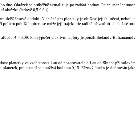
ního dne. Obrázek se průběžně aktualizuje po zadání hodnot. Po spuštění animace
ní obrázku (řádově 0,5-0,8 s).
ro delší časové období. Nicméně pro planetky je obtížné jejich určení, neboť je
růletu poblíž Jupiteru se může její trajektorie radikálně změnit. Je složité toto
o albedo
A
= 0,09. Pro výpočet efektivní teploty je použit Stefanův-Boltzmannův
kost planetky ve vzdálenosti 1 au od pozorovatele a 1 au od Slunce při nulovém
planetek, pro ostatní se používá hodnota 0,15. Fázový úhel
α
je definován jako