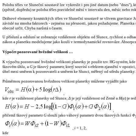
Polohu těles ve Sluneční soustavě lze vykreslit i pro jiné datum (nebo "dnes")
(zpětně, dopředu) se poloha těles pravidelně mění v intervalu den, měsíc nebo ro
Dráhové elementy kosmických těles ve Sluneční soustavě se vlivem gravitace Jup
závislé na mnoha faktorech - zejména na přesnosti, jakou požadujeme. Planetka se
obecně určit. Chyba narůstá s časem.
U přísluní a odsluní se zobrazuje vzdálenost objektu od Slunce, rychlost a od
zákon a planetku modelujeme jako kouli v termodynamické rovnováze. Absorpce 
Výpočet pozorované hvězdné velikosti …
K výpočtu pozorované hvězdné velikosti planetky je použit tzv. HG-systém, kd
fázovém úhlu, a
G
je fázový parametr, který souvisí s efektem zjasnění v opozic
úhel mezi směrem k pozorovateli a směrem ke Slunci, měřený od středu planetky. 
Průměrnou pozorovanou hvězdnou velikost planetky můžeme vyjádřit jako
,
kde
r
je vzdálenost planetky od Slunce,
Δ
je její vzdálenost od Země a
H
(
α
) je r
,
přičemž fázový parametr
G
slouží jako váhový parametr dvou fázových funkcí
Φ
,
i
= 1, 2,
kde