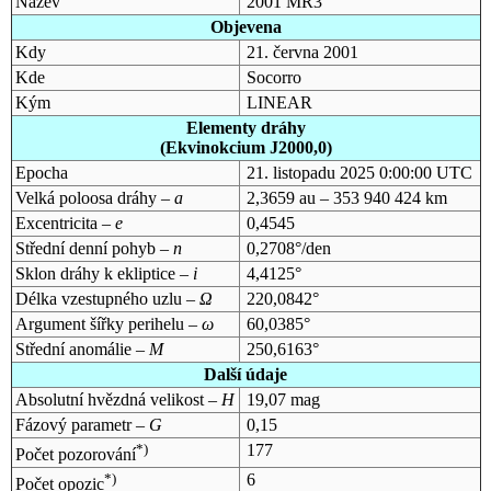
Název
2001 MR3
Objevena
Kdy
21. června 2001
Kde
Socorro
Kým
LINEAR
Elementy dráhy
(Ekvinokcium J2000,0)
Epocha
21. listopadu 2025 0:00:00 UTC
Velká poloosa dráhy –
a
2,3659 au – 353 940 424 km
Excentricita –
e
0,4545
Střední denní pohyb –
n
0,2708°/den
Sklon dráhy k ekliptice –
i
4,4125°
Délka vzestupného uzlu –
Ω
220,0842°
Argument šířky perihelu –
ω
60,0385°
Střední anomálie –
M
250,6163°
Další údaje
Absolutní hvězdná velikost –
H
19,07 mag
Fázový parametr –
G
0,15
*)
177
Počet pozorování
*)
6
Počet opozic