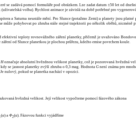
, které se zadává pomocí formuláře pod obrázkem. Lze zadat datum ±50 let od dneš
k (uživatelská volba). Rychlost animace je závislá na době potřebné pro vygenerová
itera a Saturna neustále mění. Pro Slunce (potažmo Zemi) a planety jsou platné p
 může pohybovat po zhruba stále stejné trajektorii po několik oběhů, nicméně při p
had efektivní teploty rovnovážného záření planetky, přičemž je uvažováno Bondov
záření od Slunce planetkou je plochou průřezu, kdežto emise povrchem koule.
e
H
označuje absolutní hvězdnou velikost planetky, což je pozorovaná hvězdná veli
i, kdy se jasnost planetky zvýší zhruba o 0,3 mag. Hodnota
G
není známa pro mnoho 
Je nulový, pokud se planetka nachází v opozici.
edukovaná hvězdná velikost. Její velikost vypočteme pomocí fázového zákona
(
α
) a
Φ
(
α
). Fázovou funkci vyjádříme
1
2