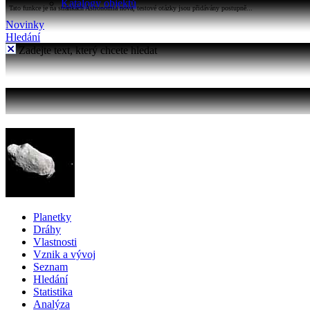
Katalogy objektů
Tato funkce je na stránkách Astronomia nová, testové otázky jsou přidávány postupně...
Novinky
Hledání
Zadejte text, který chcete hledat
Planetky
Dráhy
Vlastnosti
Vznik a vývoj
Seznam
Hledání
Statistika
Analýza