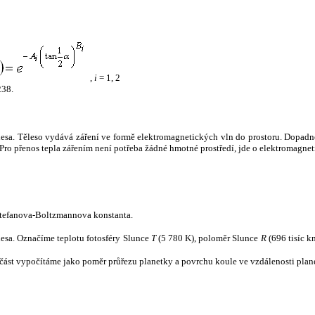
,
i
= 1, 2
238.
tělesa. Těleso vydává záření ve formě elektromagnetických vln do prostoru. Dopadne-l
u. Pro přenos tepla zářením není potřeba žádné hmotné prostředí, jde o elektromagnet
tefanova-Boltzmannova konstanta.
tělesa. Označíme teplotu fotosféry Slunce
T
(5 780 K), poloměr Slunce
R
(696 tisíc k
část vypočítáme jako poměr průřezu planetky a povrchu koule ve vzdálenosti plane