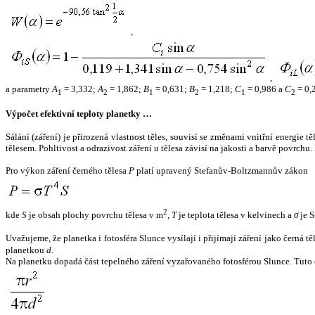
,
,
a parametry
A
= 3,332;
A
= 1,862;
B
= 0,631;
B
= 1,218;
C
= 0,986 a
C
= 0,
1
2
1
2
1
2
Výpočet efektivní teploty planetky …
Sálání (záření) je přirozená vlastnost těles, souvisí se změnami vnitřní energie 
tělesem. Pohltivost a odrazivost záření u tělesa závisí na jakosti a barvě povrch
Pro výkon záření černého tělesa
P
platí upravený Stefanův-Boltzmannův zákon
2
kde
S
je obsah plochy povrchu tělesa v m
,
T
je teplota tělesa v kelvinech a
σ
je S
Uvažujeme, že planetka i fotosféra Slunce vysílají i přijímají záření jako černá 
planetkou
d
.
Na planetku dopadá část tepelného záření vyzařovaného fotosférou Slunce. Tuto 