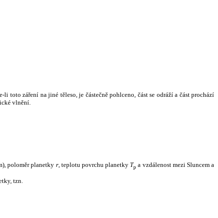
i toto záření na jiné těleso, je částečně pohlceno, část se odráží a část prochází
ické vlnění.
m), poloměr planetky
r
, teplotu povrchu planetky
T
a vzdálenost mezi Sluncem a
p
tky, tzn.