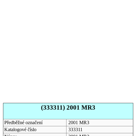
(333311) 2001 MR3
Předběžné označení
2001 MR3
Katalogové číslo
333311