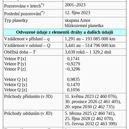
*)
2001–2023
Pozorována v letech
*)
12. října 2023
Poslední pozorování
Typ planetky
skupina Amor
blízkozemní planetka
Odvozené údaje z elementů dráhy a dalších údajů
Vzdálenost v přísluní –
q
1,291 au – 193 085 000 km
Vzdálenost v odsluní –
Q
3,441 au – 514 796 000 km
Oběžná doba –
T
3,639 roků – 1 329,2 dnů
Vektor P [x]
0,1741
Vektor P [y]
−0,9279
Vektor P [z]
−0,3296
Vektor Q [x]
0,9835
Vektor Q [y]
0,1470
Vektor Q [z]
0,1056
Průchody přísluním (v
JD
)
11. května 2023
(2 460 076),
30. prosince 2026
(2 461 405),
20. srpna 2030
(2 462 735)
Průchody odsluním (v
JD
)
5. března 2025
(2 460 741),
25. října 2028
(2 462 070),
15. června 2032
(2 463 399)