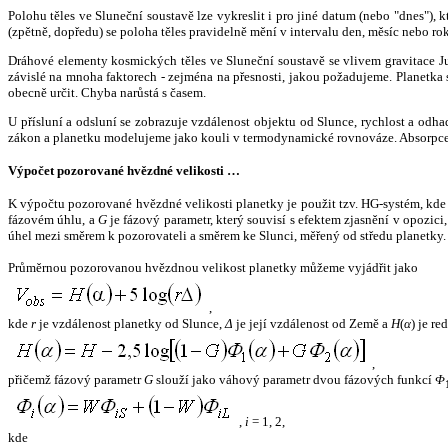
Polohu těles ve Sluneční soustavě lze vykreslit i pro jiné datum (nebo "dnes")
(zpětně, dopředu) se poloha těles pravidelně mění v intervalu den, měsíc nebo ro
Dráhové elementy kosmických těles ve Sluneční soustavě se vlivem gravitace Jup
závislé na mnoha faktorech - zejména na přesnosti, jakou požadujeme. Planetka se
obecně určit. Chyba narůstá s časem.
U přísluní a odsluní se zobrazuje vzdálenost objektu od Slunce, rychlost a od
zákon a planetku modelujeme jako kouli v termodynamické rovnováze. Absorpce 
Výpočet pozorované hvězdné velikosti …
K výpočtu pozorované hvězdné velikosti planetky je použit tzv. HG-systém, kd
fázovém úhlu, a
G
je fázový parametr, který souvisí s efektem zjasnění v opozic
úhel mezi směrem k pozorovateli a směrem ke Slunci, měřený od středu planetky. 
Průměrnou pozorovanou hvězdnou velikost planetky můžeme vyjádřit jako
,
kde
r
je vzdálenost planetky od Slunce,
Δ
je její vzdálenost od Země a
H
(
α
) je r
,
přičemž fázový parametr
G
slouží jako váhový parametr dvou fázových funkcí
Φ
,
i
= 1, 2,
kde