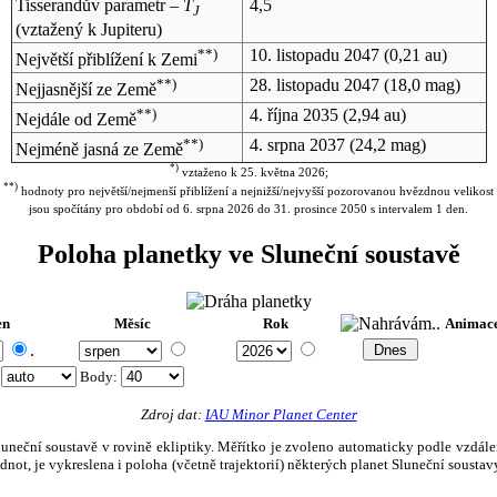
Tisserandův parametr –
T
4,5
J
(vztažený k Jupiteru)
**)
10. listopadu 2047
(0,21 au)
Největší přiblížení k Zemi
**)
28. listopadu 2047
(18,0 mag)
Nejjasnější ze Země
**)
4. října 2035
(2,94 au)
Nejdále od Země
**)
4. srpna 2037
(24,2 mag)
Nejméně jasná ze Země
*)
vztaženo k 25. května 2026;
**)
hodnoty pro největší/nejmenší přiblížení a nejnižší/nejvyšší pozorovanou hvězdnou velikost
jsou spočítány pro období od 6. srpna 2026 do 31. prosince 2050 s intervalem 1 den.
Poloha planetky ve Sluneční soustavě
en
Měsíc
Rok
Animac
.
:
Body
:
Zdroj dat:
IAU Minor Planet Center
eční soustavě v rovině ekliptiky. Měřítko je zvoleno automaticky podle vzdálenost
not, je vykreslena i poloha (včetně trajektorií) některých planet Sluneční soustavy