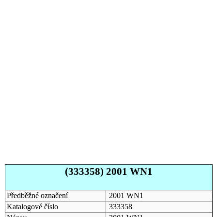
(333358) 2001 WN1
Předběžné označení
2001 WN1
Katalogové číslo
333358