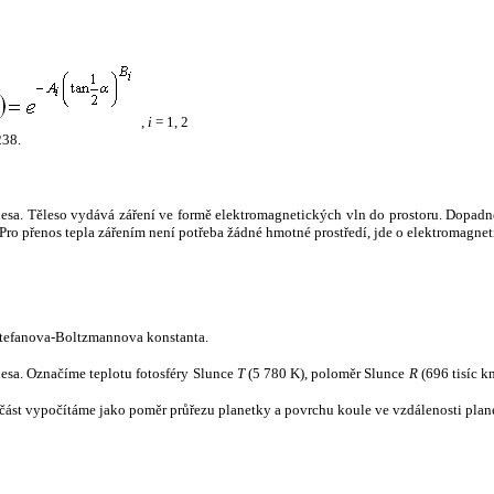
,
i
= 1, 2
238.
tělesa. Těleso vydává záření ve formě elektromagnetických vln do prostoru. Dopadne-l
u. Pro přenos tepla zářením není potřeba žádné hmotné prostředí, jde o elektromagnet
tefanova-Boltzmannova konstanta.
tělesa. Označíme teplotu fotosféry Slunce
T
(5 780 K), poloměr Slunce
R
(696 tisíc k
část vypočítáme jako poměr průřezu planetky a povrchu koule ve vzdálenosti plane