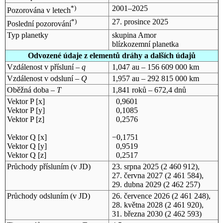
*)
2001–2025
Pozorována v letech
*)
27. prosince 2025
Poslední pozorování
Typ planetky
skupina Amor
blízkozemní planetka
Odvozené údaje z elementů dráhy a dalších údajů
Vzdálenost v přísluní –
q
1,047 au – 156 609 000 km
Vzdálenost v odsluní –
Q
1,957 au – 292 815 000 km
Oběžná doba –
T
1,841 roků – 672,4 dnů
Vektor P [x]
0,9601
Vektor P [y]
0,1085
Vektor P [z]
0,2576
Vektor Q [x]
−0,1751
Vektor Q [y]
0,9519
Vektor Q [z]
0,2517
Průchody přísluním (v
JD
)
23. srpna 2025
(2 460 912),
27. června 2027
(2 461 584),
29. dubna 2029
(2 462 257)
Průchody odsluním (v
JD
)
26. července 2026
(2 461 248),
28. května 2028
(2 461 920),
31. března 2030
(2 462 593)