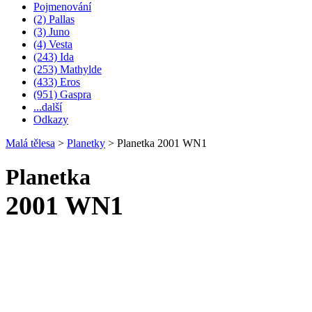
Pojmenování
(2) Pallas
(3) Juno
(4) Vesta
(243) Ida
(253) Mathylde
(433) Eros
(951) Gaspra
...další
Odkazy
Malá tělesa
>
Planetky
>
Planetka 2001 WN1
Planetka
2001 WN1