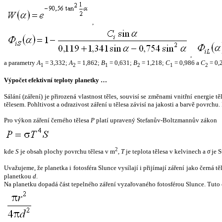
,
,
a parametry
A
= 3,332;
A
= 1,862;
B
= 0,631;
B
= 1,218;
C
= 0,986 a
C
= 0,
1
2
1
2
1
2
Výpočet efektivní teploty planetky …
Sálání (záření) je přirozená vlastnost těles, souvisí se změnami vnitřní energie 
tělesem. Pohltivost a odrazivost záření u tělesa závisí na jakosti a barvě povrch
Pro výkon záření černého tělesa
P
platí upravený Stefanův-Boltzmannův zákon
2
kde
S
je obsah plochy povrchu tělesa v m
,
T
je teplota tělesa v kelvinech a
σ
je S
Uvažujeme, že planetka i fotosféra Slunce vysílají i přijímají záření jako černá 
planetkou
d
.
Na planetku dopadá část tepelného záření vyzařovaného fotosférou Slunce. Tuto 