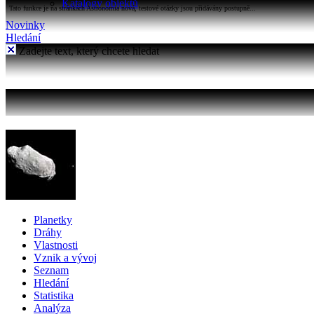
Katalogy objektů
Tato funkce je na stránkách Astronomia nová, testové otázky jsou přidávány postupně...
Novinky
Hledání
Zadejte text, který chcete hledat
Planetky
Dráhy
Vlastnosti
Vznik a vývoj
Seznam
Hledání
Statistika
Analýza