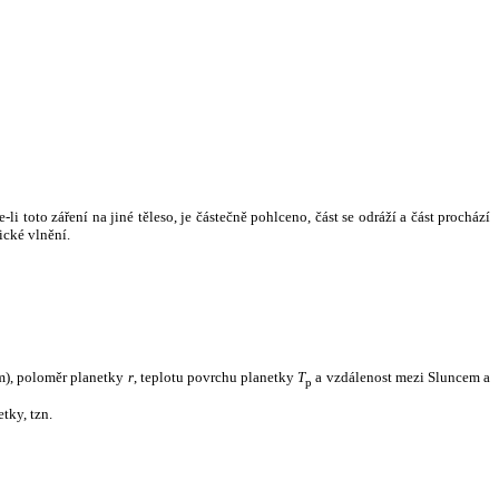
i toto záření na jiné těleso, je částečně pohlceno, část se odráží a část prochází
ické vlnění.
m), poloměr planetky
r
, teplotu povrchu planetky
T
a vzdálenost mezi Sluncem a
p
tky, tzn.