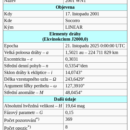
Název
2001 WN1
Objevena
Kdy
17. listopadu 2001
Kde
Socorro
Kým
LINEAR
Elementy dráhy
(Ekvinokcium J2000,0)
Epocha
21. listopadu 2025 0:00:00 UTC
Velká poloosa dráhy –
a
1,5021 au – 224 711 829 km
Excentricita –
e
0,3031
Střední denní pohyb –
n
0,5354°/den
Sklon dráhy k ekliptice –
i
14,0743°
Délka vzestupného uzlu –
Ω
243,6429°
Argument šířky perihelu –
ω
127,3910°
Střední anomálie –
M
48,0454°
Další údaje
Absolutní hvězdná velikost –
H
19,64 mag
Fázový parametr –
G
0,15
*)
369
Počet pozorování
*)
8
Počet opozic