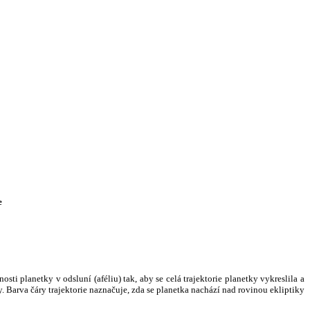
e
i planetky v odsluní (aféliu) tak, aby se celá trajektorie planetky vykreslila a
. Barva čáry trajektorie naznačuje, zda se planetka nachází nad rovinou ekliptiky