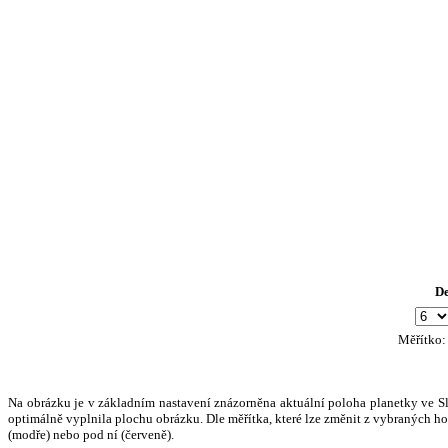
D
Měřítko
Na obrázku je v základním nastavení znázorněna aktuální poloha planetky ve Slun
optimálně vyplnila plochu obrázku. Dle měřítka, které lze změnit z vybraných hod
(modře) nebo pod ní (červeně).