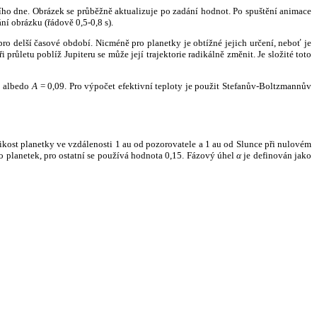
ního dne. Obrázek se průběžně aktualizuje po zadání hodnot. Po spuštění animace
ní obrázku (řádově 0,5-0,8 s).
ro delší časové období. Nicméně pro planetky je obtížné jejich určení, neboť je
růletu poblíž Jupiteru se může její trajektorie radikálně změnit. Je složité toto
o albedo
A
= 0,09. Pro výpočet efektivní teploty je použit Stefanův-Boltzmannův
kost planetky ve vzdálenosti 1 au od pozorovatele a 1 au od Slunce při nulovém
planetek, pro ostatní se používá hodnota 0,15. Fázový úhel
α
je definován jako