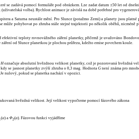
, které se zadává pomocí formuláře pod obrázkem. Lze zadat datum ±50 let od dneš
k (uživatelská volba). Rychlost animace je závislá na době potřebné pro vygenerová
itera a Saturna neustále mění. Pro Slunce (potažmo Zemi) a planety jsou platné p
 může pohybovat po zhruba stále stejné trajektorii po několik oběhů, nicméně při p
had efektivní teploty rovnovážného záření planetky, přičemž je uvažováno Bondov
záření od Slunce planetkou je plochou průřezu, kdežto emise povrchem koule.
e
H
označuje absolutní hvězdnou velikost planetky, což je pozorovaná hvězdná veli
i, kdy se jasnost planetky zvýší zhruba o 0,3 mag. Hodnota
G
není známa pro mnoho 
Je nulový, pokud se planetka nachází v opozici.
edukovaná hvězdná velikost. Její velikost vypočteme pomocí fázového zákona
(
α
) a
Φ
(
α
). Fázovou funkci vyjádříme
1
2