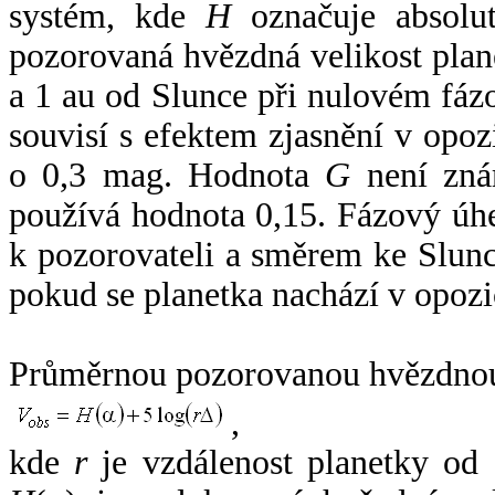
systém, kde
H
označuje absolut
pozorovaná hvězdná velikost plan
a 1 au od Slunce při nulovém fá
souvisí s efektem zjasnění v opoz
o 0,3 mag. Hodnota
G
není zná
používá hodnota 0,15. Fázový úh
k pozorovateli a směrem ke Slunc
pokud se planetka nachází v opozi
Průměrnou pozorovanou hvězdnou 
,
kde
r
je vzdálenost planetky od