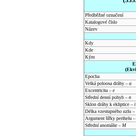
Předběžné označení
Katalogové číslo
Název
Kdy
Kde
Kým
E
(Ekv
Epocha
Velká poloosa dráhy –
a
Excentricita –
e
Střední denní pohyb –
n
Sklon dráhy k ekliptice –
i
Délka vzestupného uzlu –
Argument šířky perihelu 
Střední anomálie –
M