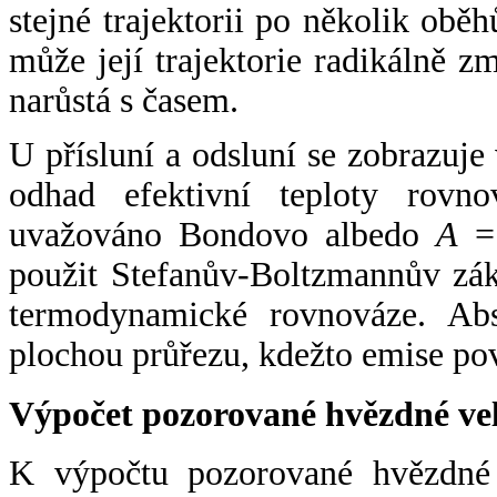
stejné trajektorii po několik oběh
může její trajektorie radikálně zm
narůstá s časem.
U přísluní a odsluní se zobrazuje
odhad efektivní teploty rovno
uvažováno Bondovo albedo
A
= 
použit Stefanův-Boltzmannův zák
termodynamické rovnováze. Abs
plochou průřezu, kdežto emise po
Výpočet pozorované hvězdné ve
K výpočtu pozorované hvězdné v