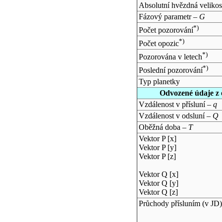
Absolutní hvězdná velikos
Fázový parametr –
G
*)
Počet pozorování
*)
Počet opozic
*)
Pozorována v letech
*)
Poslední pozorování
Typ planetky
Odvozené údaje z 
Vzdálenost v přísluní –
q
Vzdálenost v odsluní –
Q
Oběžná doba –
T
Vektor P [x]
Vektor P [y]
Vektor P [z]
Vektor Q [x]
Vektor Q [y]
Vektor Q [z]
Průchody přísluním (v
JD
)