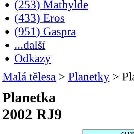
(253) Mathylde
(433) Eros
(951) Gaspra
...další
Odkazy
Malá tělesa
>
Planetky
>
Pl
Planetka
2002 RJ9
(333