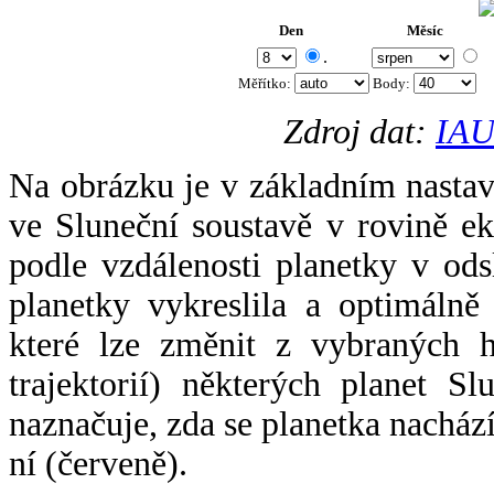
Den
Měsíc
.
Měřítko:
Body
:
Zdroj dat:
IAU
Na obrázku je v základním nastav
ve Sluneční soustavě v rovině ek
podle vzdálenosti planetky v odsl
planetky vykreslila a optimálně
které lze změnit z vybraných h
trajektorií) některých planet Sl
naznačuje, zda se planetka nacház
ní (červeně).