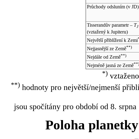
Průchody odsluním (v
JD
)
Tisserandův parametr –
T
J
(vztažený k Jupiteru)
Největší přiblížení k Zemi
**)
Nejjasnější ze Země
**)
Nejdále od Země
**
Nejméně jasná ze Země
*)
vztaženo
**)
hodnoty pro největší/nejmenší přibl
jsou spočítány pro období od 8. srpna
Poloha planetky