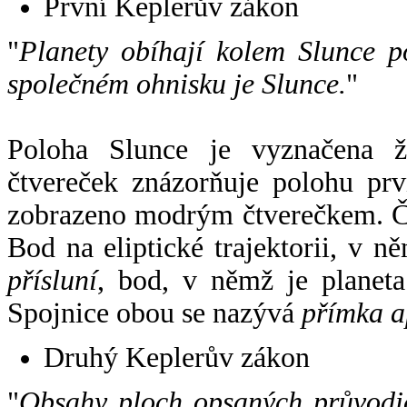
První Keplerův zákon
"
Planety obíhají kolem Slunce p
společném ohnisku je Slunce.
"
Poloha Slunce je vyznačena 
čtvereček znázorňuje polohu pr
zobrazeno modrým čtverečkem. Če
Bod na eliptické trajektorii, v n
přísluní
, bod, v němž je planet
Spojnice obou se nazývá
přímka a
Druhý Keplerův zákon
"
Obsahy ploch opsaných průvodič