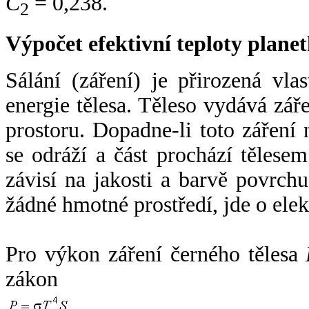
C
= 0,238.
2
Výpočet efektivní teploty plan
Sálání (záření) je přirozená vla
energie tělesa. Těleso vydává zá
prostoru. Dopadne-li toto záření n
se odráží a část prochází tělesem
závisí na jakosti a barvě povrch
žádné hmotné prostředí, jde o ele
Pro výkon záření černého tělesa
zákon