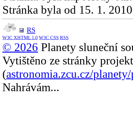
Stránka byla od 15. 1. 201
RS
W3C
XHTML 1.0
W3C
CSS
RSS
© 2026
Planety sluneční so
Vytištěno ze stránky projek
(
astronomia.zcu.cz/planety
Nahrávám...