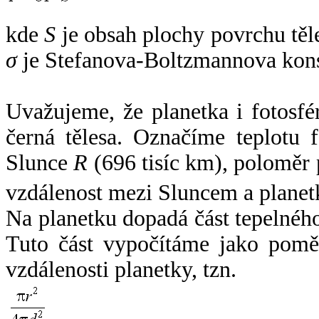
kde
S
je obsah plochy povrchu těl
σ
je Stefanova-Boltzmannova kons
Uvažujeme, že planetka i fotosfér
černá tělesa. Označíme teplotu 
Slunce
R
(696 tisíc km), poloměr
vzdálenost mezi Sluncem a plane
Na planetku dopadá část tepelnéh
Tuto část vypočítáme jako pomě
vzdálenosti planetky, tzn.