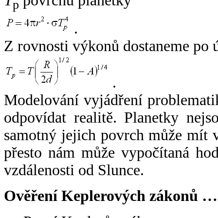
T
povrchu planetky
p
.
Z rovnosti výkonů dostaneme po 
.
Modelování vyjádření problemati
odpovídat realitě. Planetky nejso
samotný jejich povrch může mít v
přesto nám může vypočítaná hodn
vzdálenosti od Slunce.
Ověření Keplerových zákonů …