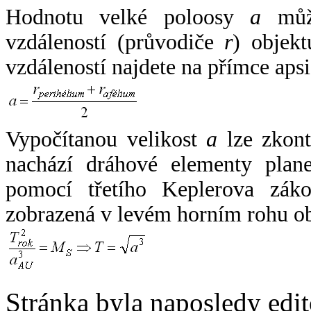
Hodnotu velké poloosy
a
může
vzdáleností (průvodiče
r
) objekt
vzdáleností najdete na přímce apsi
Vypočítanou velikost
a
lze zkont
nachází dráhové elementy plane
pomocí třetího Keplerova zák
zobrazená v levém horním rohu o
Stránka byla naposledy edi