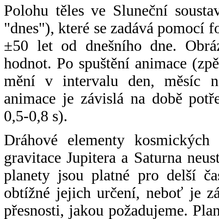
Polohu těles ve Sluneční sousta
"dnes"), které se zadává pomocí 
±50 let od dnešního dne. Obráz
hodnot. Po spuštění animace (zpě
mění v intervalu den, měsíc ne
animace je závislá na době potř
0,5-0,8 s).
Dráhové elementy kosmických t
gravitace Jupitera a Saturna neu
planety jsou platné pro delší č
obtížné jejich určení, neboť je 
přesnosti, jakou požadujeme. Pla