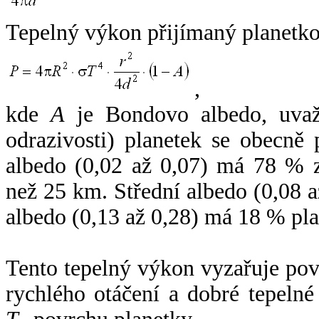
Tepelný výkon přijímaný planetko
,
kde
A
je Bondovo albedo, uvaž
odrazivosti) planetek se obecně
albedo (0,02 až 0,07) má 78 % z
než 25 km. Střední albedo (0,08 
albedo (0,13 až 0,28) má 18 % pla
Tento tepelný výkon vyzařuje po
rychlého otáčení a dobré tepelné