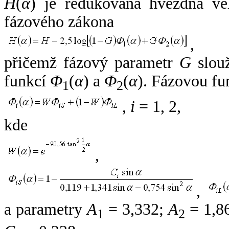
H
(
α
) je redukovaná hvězdná vel
fázového zákona
,
přičemž fázový parametr
G
slouž
funkcí
Φ
(
α
) a
Φ
(
α
). Fázovou fu
1
2
,
i
= 1, 2,
kde
,
,
a parametry
A
= 3,332;
A
= 1,8
1
2