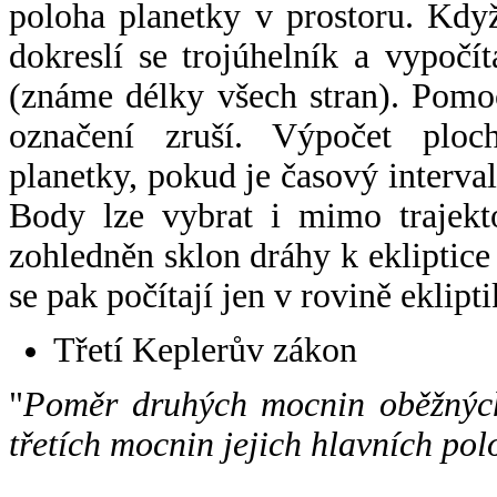
poloha planetky v prostoru. Kdy
dokreslí se trojúhelník a vypoč
(známe délky všech stran). Pomo
označení zruší. Výpočet ploch
planetky, pokud je časový interval
Body lze vybrat i mimo trajekto
zohledněn sklon dráhy k ekliptice
se pak počítají jen v rovině eklipti
Třetí Keplerův zákon
"
Poměr druhých mocnin oběžných
třetích mocnin jejich hlavních pol