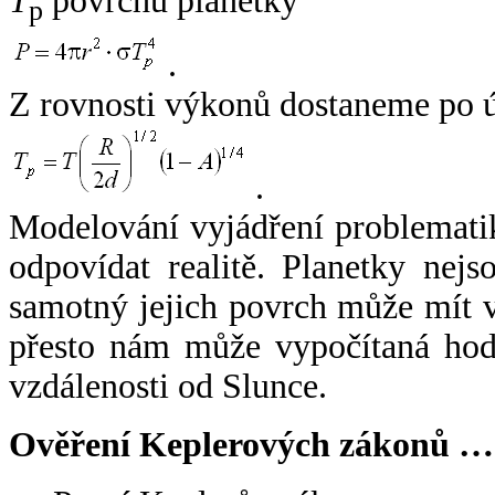
T
povrchu planetky
p
.
Z rovnosti výkonů dostaneme po 
.
Modelování vyjádření problemati
odpovídat realitě. Planetky nejso
samotný jejich povrch může mít v
přesto nám může vypočítaná hodn
vzdálenosti od Slunce.
Ověření Keplerových zákonů …