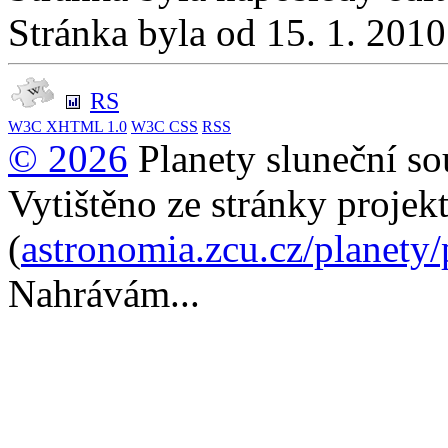
Stránka byla od 15. 1. 201
RS
W3C
XHTML 1.0
W3C
CSS
RSS
© 2026
Planety sluneční so
Vytištěno ze stránky projek
(
astronomia.zcu.cz/planety
Nahrávám...