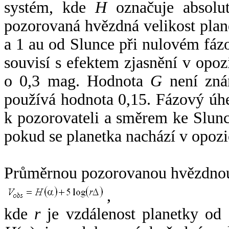
systém, kde
H
označuje absolut
pozorovaná hvězdná velikost plan
a 1 au od Slunce při nulovém fá
souvisí s efektem zjasnění v opoz
o 0,3 mag. Hodnota
G
není zná
používá hodnota 0,15. Fázový úh
k pozorovateli a směrem ke Slunc
pokud se planetka nachází v opozi
Průměrnou pozorovanou hvězdnou 
,
kde
r
je vzdálenost planetky od