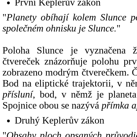
První Keplerův zákon
"
Planety obíhají kolem Slunce p
společném ohnisku je Slunce.
"
Poloha Slunce je vyznačena 
čtvereček znázorňuje polohu pr
zobrazeno modrým čtverečkem. Če
Bod na eliptické trajektorii, v n
přísluní
, bod, v němž je planet
Spojnice obou se nazývá
přímka a
Druhý Keplerův zákon
"
Obsahy ploch opsaných průvodič