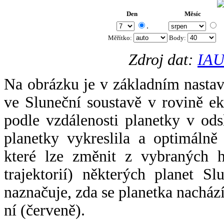
Den
Měsíc
.
Měřítko:
Body
:
Zdroj dat:
IAU
Na obrázku je v základním nastav
ve Sluneční soustavě v rovině ek
podle vzdálenosti planetky v odsl
planetky vykreslila a optimálně
které lze změnit z vybraných h
trajektorií) některých planet Sl
naznačuje, zda se planetka nacház
ní (červeně).