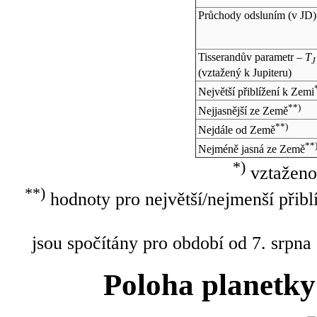
Průchody odsluním (v
JD
)
Tisserandův parametr –
T
J
(vztažený k Jupiteru)
Největší přiblížení k Zemi
**)
Nejjasnější ze Země
**)
Nejdále od Země
**
Nejméně jasná ze Země
*)
vztaženo
**)
hodnoty pro největší/nejmenší přibl
jsou spočítány pro období od 7. srpna
Poloha planetky