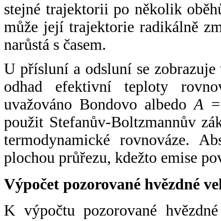
stejné trajektorii po několik oběh
může její trajektorie radikálně zm
narůstá s časem.
U přísluní a odsluní se zobrazuje
odhad efektivní teploty rovno
uvažováno Bondovo albedo
A
= 
použit Stefanův-Boltzmannův zák
termodynamické rovnováze. Abs
plochou průřezu, kdežto emise po
Výpočet pozorované hvězdné ve
K výpočtu pozorované hvězdné v