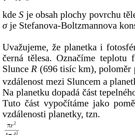
kde
S
je obsah plochy povrchu těl
σ
je Stefanova-Boltzmannova kons
Uvažujeme, že planetka i fotosfér
černá tělesa. Označíme teplotu 
Slunce
R
(696 tisíc km), poloměr
vzdálenost mezi Sluncem a plane
Na planetku dopadá část tepelnéh
Tuto část vypočítáme jako pomě
vzdálenosti planetky, tzn.