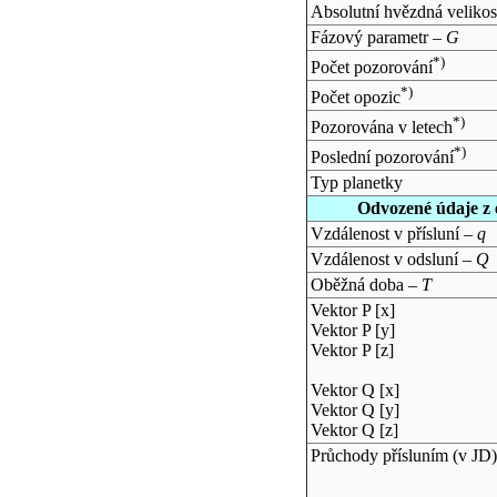
Absolutní hvězdná velikos
Fázový parametr –
G
*)
Počet pozorování
*)
Počet opozic
*)
Pozorována v letech
*)
Poslední pozorování
Typ planetky
Odvozené údaje z 
Vzdálenost v přísluní –
q
Vzdálenost v odsluní –
Q
Oběžná doba –
T
Vektor P [x]
Vektor P [y]
Vektor P [z]
Vektor Q [x]
Vektor Q [y]
Vektor Q [z]
Průchody přísluním (v
JD
)