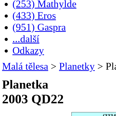
(253) Mathylde
(433) Eros
(951) Gaspra
...další
Odkazy
Malá tělesa
>
Planetky
>
Pl
Planetka
2003 QD22
(333