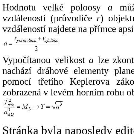
Hodnotu velké poloosy
a
může
vzdáleností (průvodiče
r
) objekt
vzdáleností najdete na přímce apsi
Vypočítanou velikost
a
lze zkont
nachází dráhové elementy plane
pomocí třetího Keplerova zák
zobrazená v levém horním rohu o
Stránka byla naposledy edi