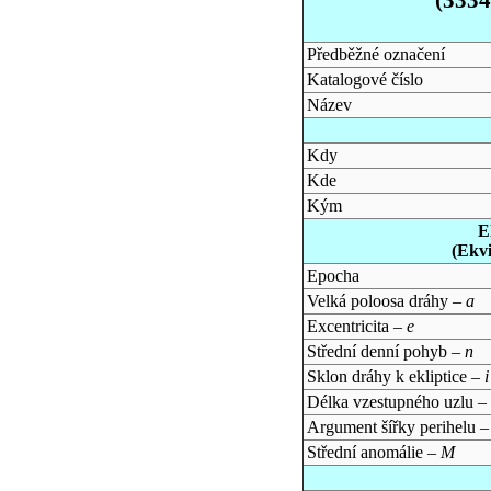
Předběžné označení
Katalogové číslo
Název
Kdy
Kde
Kým
E
(Ekv
Epocha
Velká poloosa dráhy –
a
Excentricita –
e
Střední denní pohyb –
n
Sklon dráhy k ekliptice –
i
Délka vzestupného uzlu –
Argument šířky perihelu 
Střední anomálie –
M