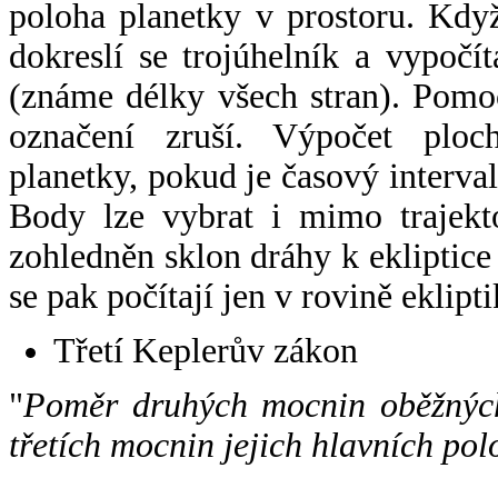
poloha planetky v prostoru. Kdy
dokreslí se trojúhelník a vypoč
(známe délky všech stran). Pomo
označení zruší. Výpočet ploch
planetky, pokud je časový interval
Body lze vybrat i mimo trajekto
zohledněn sklon dráhy k ekliptice
se pak počítají jen v rovině eklipti
Třetí Keplerův zákon
"
Poměr druhých mocnin oběžných
třetích mocnin jejich hlavních pol