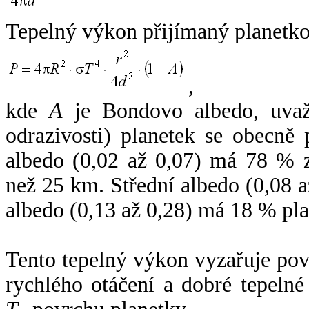
Tepelný výkon přijímaný planetko
,
kde
A
je Bondovo albedo, uvaž
odrazivosti) planetek se obecně
albedo (0,02 až 0,07) má 78 % z
než 25 km. Střední albedo (0,08 
albedo (0,13 až 0,28) má 18 % pla
Tento tepelný výkon vyzařuje po
rychlého otáčení a dobré tepelné