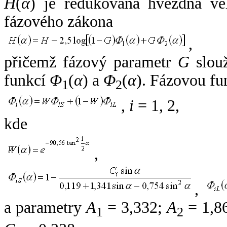
H
(
α
) je redukovaná hvězdná vel
fázového zákona
,
přičemž fázový parametr
G
slouž
funkcí
Φ
(
α
) a
Φ
(
α
). Fázovou fu
1
2
,
i
= 1, 2,
kde
,
,
a parametry
A
= 3,332;
A
= 1,8
1
2