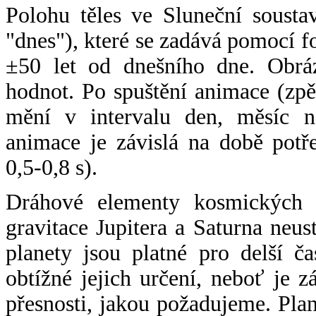
Polohu těles ve Sluneční sousta
"dnes"), které se zadává pomocí 
±50 let od dnešního dne. Obráz
hodnot. Po spuštění animace (zpě
mění v intervalu den, měsíc ne
animace je závislá na době potř
0,5-0,8 s).
Dráhové elementy kosmických t
gravitace Jupitera a Saturna neu
planety jsou platné pro delší č
obtížné jejich určení, neboť je 
přesnosti, jakou požadujeme. Pla