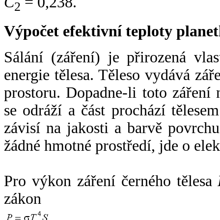
C
= 0,238.
2
Výpočet efektivní teploty plan
Sálání (záření) je přirozená vla
energie tělesa. Těleso vydává zá
prostoru. Dopadne-li toto záření n
se odráží a část prochází tělesem
závisí na jakosti a barvě povrch
žádné hmotné prostředí, jde o ele
Pro výkon záření černého tělesa
zákon