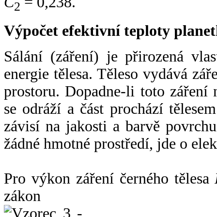
C
= 0,238.
2
Výpočet efektivní teploty plan
Sálání (záření) je přirozená vla
energie tělesa. Těleso vydává zá
prostoru. Dopadne-li toto záření n
se odráží a část prochází tělesem
závisí na jakosti a barvě povrch
žádné hmotné prostředí, jde o ele
Pro výkon záření černého tělesa
zákon