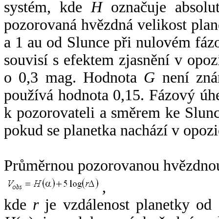
systém, kde
H
označuje absolut
pozorovaná hvězdná velikost plan
a 1 au od Slunce při nulovém fá
souvisí s efektem zjasnění v opoz
o 0,3 mag. Hodnota
G
není zná
používá hodnota 0,15. Fázový úh
k pozorovateli a směrem ke Slunc
pokud se planetka nachází v opozi
Průměrnou pozorovanou hvězdnou 
,
kde
r
je vzdálenost planetky od