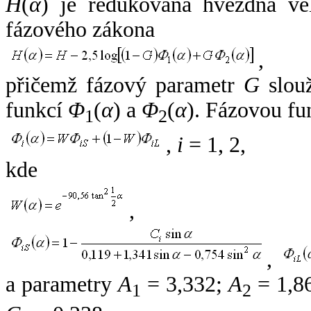
H
(
α
) je redukovaná hvězdná vel
fázového zákona
,
přičemž fázový parametr
G
slouž
funkcí
Φ
(
α
) a
Φ
(
α
). Fázovou fu
1
2
,
i
= 1, 2,
kde
,
,
a parametry
A
= 3,332;
A
= 1,8
1
2