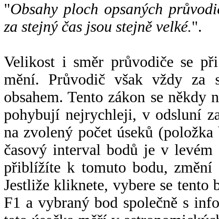
"
Obsahy ploch opsaných průvodič
za stejný čas jsou stejně velké.
".
Velikost i směr průvodiče se při
mění. Průvodič však vždy za s
obsahem. Tento zákon se někdy 
pohybují nejrychleji, v odsluní z
na zvolený počet úseků (položka 
časový interval bodů je v levém
přiblížíte k tomuto bodu, změní
Jestliže kliknete, vybere se tento
F1 a vybraný bod společně s info