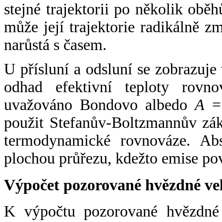
stejné trajektorii po několik oběh
může její trajektorie radikálně zm
narůstá s časem.
U přísluní a odsluní se zobrazuje
odhad efektivní teploty rovno
uvažováno Bondovo albedo
A
= 
použit Stefanův-Boltzmannův zák
termodynamické rovnováze. Abs
plochou průřezu, kdežto emise po
Výpočet pozorované hvězdné ve
K výpočtu pozorované hvězdné v