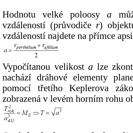
Hodnotu velké poloosy
a
může
vzdáleností (průvodiče
r
) objekt
vzdáleností najdete na přímce apsi
Vypočítanou velikost
a
lze zkont
nachází dráhové elementy plane
pomocí třetího Keplerova zák
zobrazená v levém horním rohu o