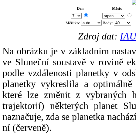
Den
Měsíc
.
Měřítko:
Body
:
Zdroj dat:
IAU
Na obrázku je v základním nastav
ve Sluneční soustavě v rovině ek
podle vzdálenosti planetky v odsl
planetky vykreslila a optimálně
které lze změnit z vybraných h
trajektorií) některých planet Sl
naznačuje, zda se planetka nacház
ní (červeně).