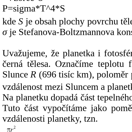
kde
S
je obsah plochy povrchu těl
σ
je Stefanova-Boltzmannova kons
Uvažujeme, že planetka i fotosfér
černá tělesa. Označíme teplotu 
Slunce
R
(696 tisíc km), poloměr
vzdálenost mezi Sluncem a plane
Na planetku dopadá část tepelnéh
Tuto část vypočítáme jako pomě
vzdálenosti planetky, tzn.