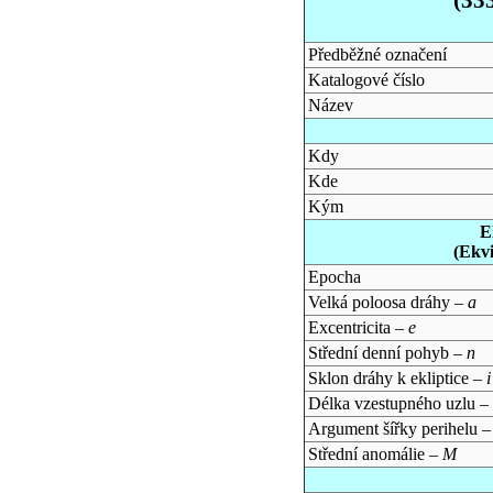
Předběžné označení
Katalogové číslo
Název
Kdy
Kde
Kým
E
(Ekv
Epocha
Velká poloosa dráhy –
a
Excentricita –
e
Střední denní pohyb –
n
Sklon dráhy k ekliptice –
i
Délka vzestupného uzlu –
Argument šířky perihelu 
Střední anomálie –
M