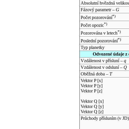
Absolutní hvězdná velikos
Fázový parametr –
G
*)
Počet pozorování
*)
Počet opozic
*)
Pozorována v letech
*)
Poslední pozorování
Typ planetky
Odvozené údaje z 
Vzdálenost v přísluní –
q
Vzdálenost v odsluní –
Q
Oběžná doba –
T
Vektor P [x]
Vektor P [y]
Vektor P [z]
Vektor Q [x]
Vektor Q [y]
Vektor Q [z]
Průchody přísluním (v
JD
)