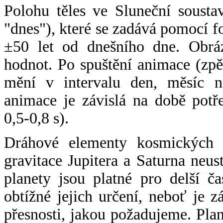
Polohu těles ve Sluneční sousta
"dnes"), které se zadává pomocí 
±50 let od dnešního dne. Obráz
hodnot. Po spuštění animace (zpě
mění v intervalu den, měsíc ne
animace je závislá na době potř
0,5-0,8 s).
Dráhové elementy kosmických t
gravitace Jupitera a Saturna neu
planety jsou platné pro delší č
obtížné jejich určení, neboť je 
přesnosti, jakou požadujeme. Pla