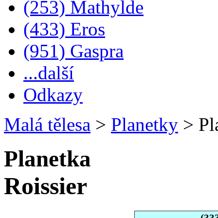
(253) Mathylde
(433) Eros
(951) Gaspra
...další
Odkazy
Malá tělesa
>
Planetky
>
Pla
Planetka
Roissier
(33