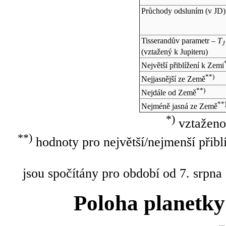
Průchody odsluním (v
JD
)
Tisserandův parametr –
T
J
(vztažený k Jupiteru)
Největší přiblížení k Zemi
**)
Nejjasnější ze Země
**)
Nejdále od Země
**
Nejméně jasná ze Země
*)
vztaženo
**)
hodnoty pro největší/nejmenší přibl
jsou spočítány pro období od 7. srpna
Poloha planetky