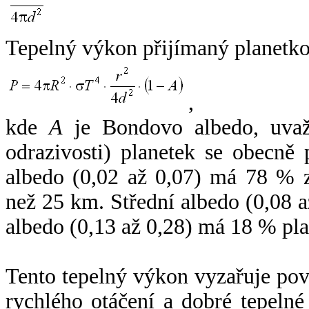
Tepelný výkon přijímaný planetko
,
kde
A
je Bondovo albedo, uvaž
odrazivosti) planetek se obecně
albedo (0,02 až 0,07) má 78 % z
než 25 km. Střední albedo (0,08 
albedo (0,13 až 0,28) má 18 % pla
Tento tepelný výkon vyzařuje po
rychlého otáčení a dobré tepelné