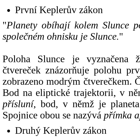
První Keplerův zákon
"
Planety obíhají kolem Slunce p
společném ohnisku je Slunce.
"
Poloha Slunce je vyznačena 
čtvereček znázorňuje polohu pr
zobrazeno modrým čtverečkem. Če
Bod na eliptické trajektorii, v n
přísluní
, bod, v němž je planet
Spojnice obou se nazývá
přímka a
Druhý Keplerův zákon