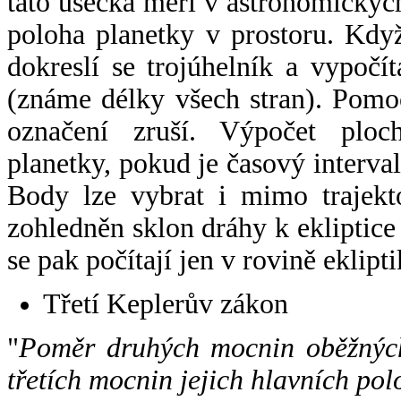
tato úsečka měří v astronomickýc
poloha planetky v prostoru. Kdy
dokreslí se trojúhelník a vypoč
(známe délky všech stran). Pomo
označení zruší. Výpočet ploch
planetky, pokud je časový interval
Body lze vybrat i mimo trajekto
zohledněn sklon dráhy k ekliptice
se pak počítají jen v rovině eklipti
Třetí Keplerův zákon
"
Poměr druhých mocnin oběžných
třetích mocnin jejich hlavních pol