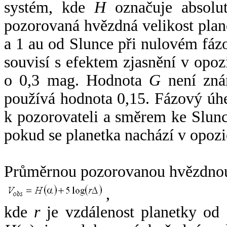
systém, kde
H
označuje absolut
pozorovaná hvězdná velikost plan
a 1 au od Slunce při nulovém fá
souvisí s efektem zjasnění v opoz
o 0,3 mag. Hodnota
G
není zná
používá hodnota 0,15. Fázový úh
k pozorovateli a směrem ke Slunc
pokud se planetka nachází v opozi
Průměrnou pozorovanou hvězdnou 
,
kde
r
je vzdálenost planetky od