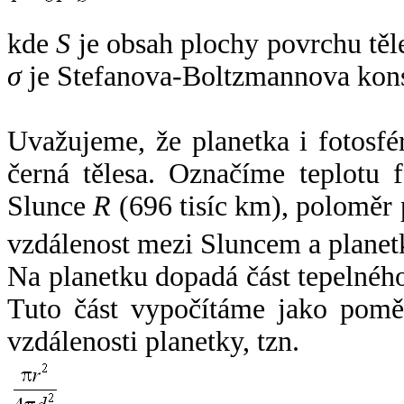
kde
S
je obsah plochy povrchu těl
σ
je Stefanova-Boltzmannova kons
Uvažujeme, že planetka i fotosfér
černá tělesa. Označíme teplotu 
Slunce
R
(696 tisíc km), poloměr
vzdálenost mezi Sluncem a plane
Na planetku dopadá část tepelnéh
Tuto část vypočítáme jako pomě
vzdálenosti planetky, tzn.