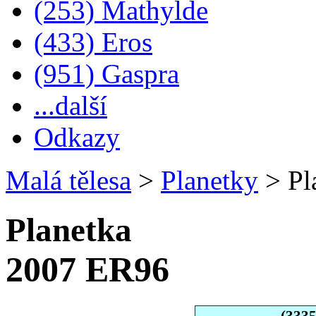
(253) Mathylde
(433) Eros
(951) Gaspra
...další
Odkazy
Malá tělesa
>
Planetky
>
Pl
Planetka
2007 ER96
(333