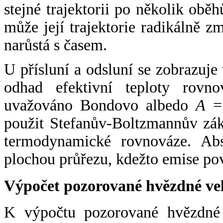
stejné trajektorii po několik oběh
může její trajektorie radikálně zm
narůstá s časem.
U přísluní a odsluní se zobrazuje
odhad efektivní teploty rovno
uvažováno Bondovo albedo
A
= 
použit Stefanův-Boltzmannův zák
termodynamické rovnováze. Abs
plochou průřezu, kdežto emise po
Výpočet pozorované hvězdné ve
K výpočtu pozorované hvězdné v