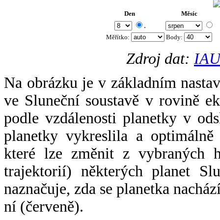
Den
Měsíc
.
Měřítko:
Body
:
Zdroj dat:
IAU
Na obrázku je v základním nastav
ve Sluneční soustavě v rovině ek
podle vzdálenosti planetky v odsl
planetky vykreslila a optimálně
které lze změnit z vybraných h
trajektorií) některých planet Sl
naznačuje, zda se planetka nacház
ní (červeně).