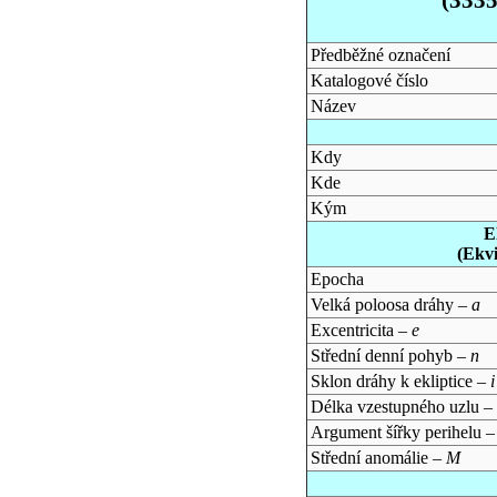
Předběžné označení
Katalogové číslo
Název
Kdy
Kde
Kým
E
(Ekv
Epocha
Velká poloosa dráhy –
a
Excentricita –
e
Střední denní pohyb –
n
Sklon dráhy k ekliptice –
i
Délka vzestupného uzlu –
Argument šířky perihelu 
Střední anomálie –
M