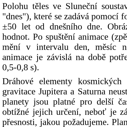
Polohu těles ve Sluneční sousta
"dnes"), které se zadává pomocí 
±50 let od dnešního dne. Obráz
hodnot. Po spuštění animace (zpě
mění v intervalu den, měsíc ne
animace je závislá na době potř
0,5-0,8 s).
Dráhové elementy kosmických t
gravitace Jupitera a Saturna neu
planety jsou platné pro delší č
obtížné jejich určení, neboť je 
přesnosti, jakou požadujeme. Pla