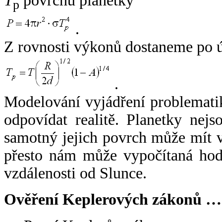
T
povrchu planetky
p
.
Z rovnosti výkonů dostaneme po 
.
Modelování vyjádření problemati
odpovídat realitě. Planetky nejso
samotný jejich povrch může mít v
přesto nám může vypočítaná hodn
vzdálenosti od Slunce.
Ověření Keplerových zákonů …