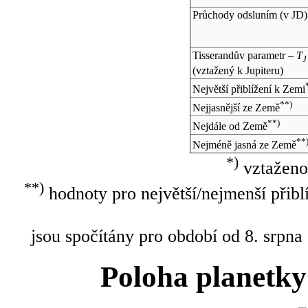
Průchody odsluním (v
JD
)
Tisserandův parametr –
T
J
(vztažený k Jupiteru)
Největší přiblížení k Zemi
**)
Nejjasnější ze Země
**)
Nejdále od Země
**
Nejméně jasná ze Země
*)
vztaženo
**)
hodnoty pro největší/nejmenší přibl
jsou spočítány pro období od 8. srpna
Poloha planetky