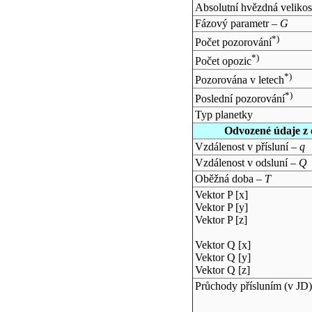
Absolutní hvězdná velikos
Fázový parametr –
G
*)
Počet pozorování
*)
Počet opozic
*)
Pozorována v letech
*)
Poslední pozorování
Typ planetky
Odvozené údaje z 
Vzdálenost v přísluní –
q
Vzdálenost v odsluní –
Q
Oběžná doba –
T
Vektor P [x]
Vektor P [y]
Vektor P [z]
Vektor Q [x]
Vektor Q [y]
Vektor Q [z]
Průchody přísluním (v
JD
)