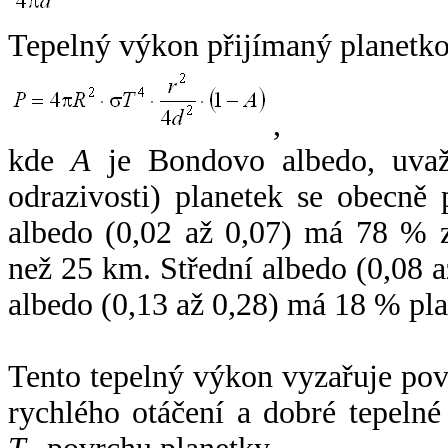
Tepelný výkon přijímaný planetko
,
kde
A
je Bondovo albedo, uvaž
odrazivosti) planetek se obecně
albedo (0,02 až 0,07) má 78 % z
než 25 km. Střední albedo (0,08 
albedo (0,13 až 0,28) má 18 % pla
Tento tepelný výkon vyzařuje po
rychlého otáčení a dobré tepelné