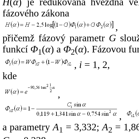
H
(
α
) je redukovaná hvězdná vel
fázového zákona
,
přičemž fázový parametr
G
slouž
funkcí
Φ
(
α
) a
Φ
(
α
). Fázovou fu
1
2
,
i
= 1, 2,
kde
,
,
a parametry
A
= 3,332;
A
= 1,8
1
2