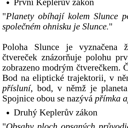
První Keplerův zákon
"
Planety obíhají kolem Slunce p
společném ohnisku je Slunce.
"
Poloha Slunce je vyznačena 
čtvereček znázorňuje polohu pr
zobrazeno modrým čtverečkem. Če
Bod na eliptické trajektorii, v n
přísluní
, bod, v němž je planet
Spojnice obou se nazývá
přímka a
Druhý Keplerův zákon
"
Obsahy ploch opsaných průvodič