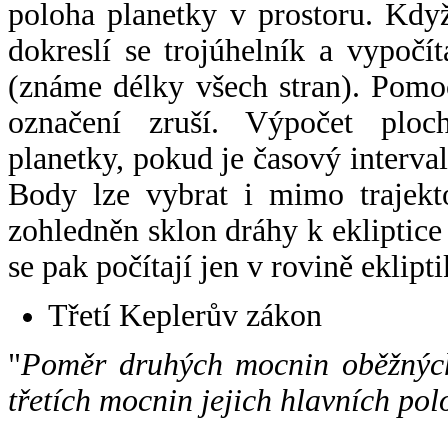
poloha planetky v prostoru. Kdy
dokreslí se trojúhelník a vypoč
(známe délky všech stran). Pomo
označení zruší. Výpočet ploch
planetky, pokud je časový interval
Body lze vybrat i mimo trajekto
zohledněn sklon dráhy k ekliptice
se pak počítají jen v rovině eklipti
Třetí Keplerův zákon
"
Poměr druhých mocnin oběžných
třetích mocnin jejich hlavních pol