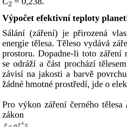
C
= 0,238.
2
Výpočet efektivní teploty plan
Sálání (záření) je přirozená vla
energie tělesa. Těleso vydává zá
prostoru. Dopadne-li toto záření n
se odráží a část prochází tělesem
závisí na jakosti a barvě povrch
žádné hmotné prostředí, jde o ele
Pro výkon záření černého tělesa
zákon