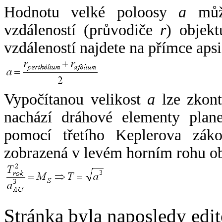
Hodnotu velké poloosy
a
může
vzdáleností (průvodiče
r
) objekt
vzdáleností najdete na přímce apsi
Vypočítanou velikost
a
lze zkont
nachází dráhové elementy plane
pomocí třetího Keplerova zák
zobrazená v levém horním rohu o
Stránka byla naposledy edi