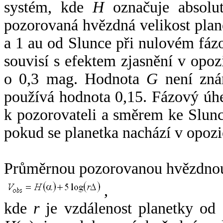
systém, kde
H
označuje absolut
pozorovaná hvězdná velikost plan
a 1 au od Slunce při nulovém fá
souvisí s efektem zjasnění v opoz
o 0,3 mag. Hodnota
G
není zná
používá hodnota 0,15. Fázový úh
k pozorovateli a směrem ke Slunc
pokud se planetka nachází v opozi
Průměrnou pozorovanou hvězdnou 
,
kde
r
je vzdálenost planetky od