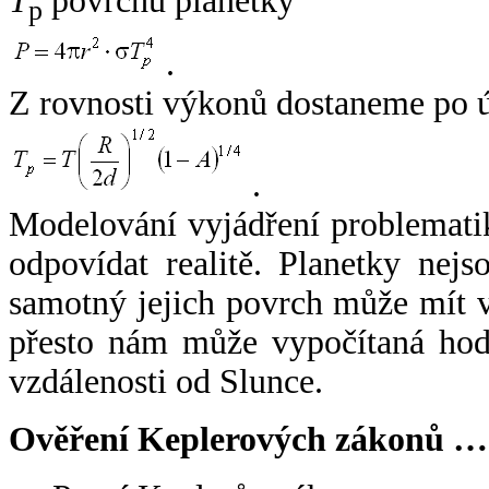
T
povrchu planetky
p
.
Z rovnosti výkonů dostaneme po 
.
Modelování vyjádření problemati
odpovídat realitě. Planetky nejso
samotný jejich povrch může mít v
přesto nám může vypočítaná hodn
vzdálenosti od Slunce.
Ověření Keplerových zákonů …