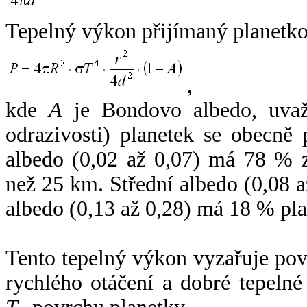
Tepelný výkon přijímaný planetko
,
kde
A
je Bondovo albedo, uvaž
odrazivosti) planetek se obecně
albedo (0,02 až 0,07) má 78 % z
než 25 km. Střední albedo (0,08 
albedo (0,13 až 0,28) má 18 % pla
Tento tepelný výkon vyzařuje po
rychlého otáčení a dobré tepelné