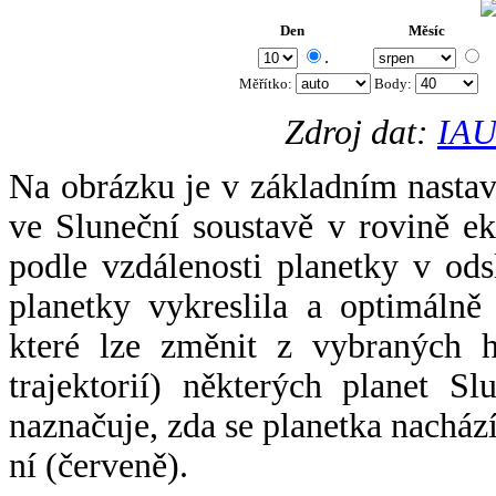
Den
Měsíc
.
Měřítko:
Body
:
Zdroj dat:
IAU
Na obrázku je v základním nastav
ve Sluneční soustavě v rovině ek
podle vzdálenosti planetky v odsl
planetky vykreslila a optimálně
které lze změnit z vybraných h
trajektorií) některých planet Sl
naznačuje, zda se planetka nacház
ní (červeně).