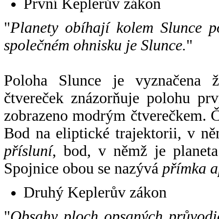
První Keplerův zákon
"
Planety obíhají kolem Slunce p
společném ohnisku je Slunce.
"
Poloha Slunce je vyznačena 
čtvereček znázorňuje polohu pr
zobrazeno modrým čtverečkem. Če
Bod na eliptické trajektorii, v n
přísluní
, bod, v němž je planet
Spojnice obou se nazývá
přímka a
Druhý Keplerův zákon
"
Obsahy ploch opsaných průvodič