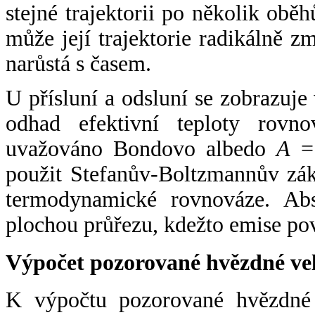
stejné trajektorii po několik oběh
může její trajektorie radikálně zm
narůstá s časem.
U přísluní a odsluní se zobrazuje
odhad efektivní teploty rovno
uvažováno Bondovo albedo
A
= 
použit Stefanův-Boltzmannův zák
termodynamické rovnováze. Abs
plochou průřezu, kdežto emise po
Výpočet pozorované hvězdné ve
K výpočtu pozorované hvězdné v