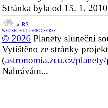
Stránka byla od 15. 1. 201
RS
W3C
XHTML 1.0
W3C
CSS
RSS
© 2026
Planety sluneční so
Vytištěno ze stránky projek
(
astronomia.zcu.cz/planety
Nahrávám...