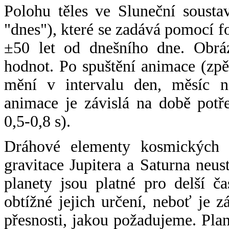
Polohu těles ve Sluneční sousta
"dnes"), které se zadává pomocí 
±50 let od dnešního dne. Obráz
hodnot. Po spuštění animace (zpě
mění v intervalu den, měsíc ne
animace je závislá na době potř
0,5-0,8 s).
Dráhové elementy kosmických t
gravitace Jupitera a Saturna neu
planety jsou platné pro delší č
obtížné jejich určení, neboť je 
přesnosti, jakou požadujeme. Pla