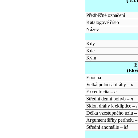
Předběžné označení
Katalogové číslo
Název
Kdy
Kde
Kým
E
(Ekv
Epocha
Velká poloosa dráhy –
a
Excentricita –
e
Střední denní pohyb –
n
Sklon dráhy k ekliptice –
i
Délka vzestupného uzlu –
Argument šířky perihelu 
Střední anomálie –
M