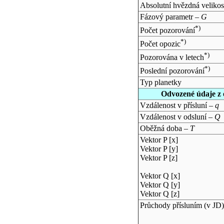
Absolutní hvězdná velikos
Fázový parametr –
G
*)
Počet pozorování
*)
Počet opozic
*)
Pozorována v letech
*)
Poslední pozorování
Typ planetky
Odvozené údaje z 
Vzdálenost v přísluní –
q
Vzdálenost v odsluní –
Q
Oběžná doba –
T
Vektor P [x]
Vektor P [y]
Vektor P [z]
Vektor Q [x]
Vektor Q [y]
Vektor Q [z]
Průchody přísluním (v
JD
)