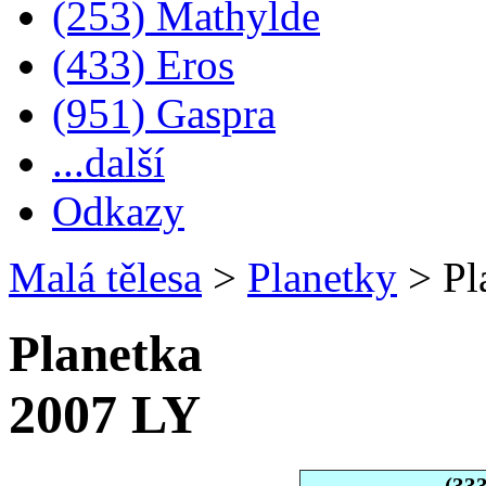
(253) Mathylde
(433) Eros
(951) Gaspra
...další
Odkazy
Malá tělesa
>
Planetky
>
Pl
Planetka
2007 LY
(33