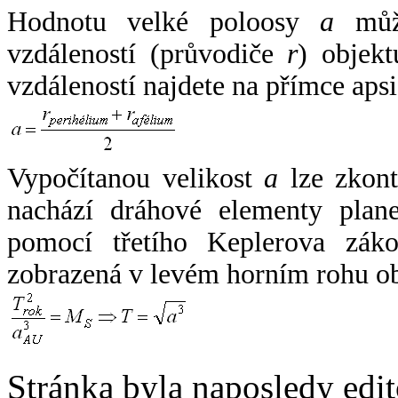
Hodnotu velké poloosy
a
může
vzdáleností (průvodiče
r
) objekt
vzdáleností najdete na přímce apsi
Vypočítanou velikost
a
lze zkont
nachází dráhové elementy plane
pomocí třetího Keplerova zák
zobrazená v levém horním rohu o
Stránka byla naposledy edi