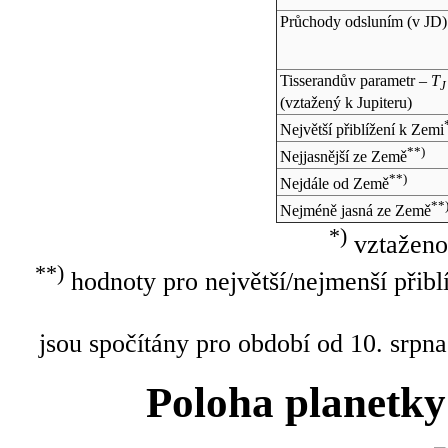
Průchody odsluním (v
JD
)
Tisserandův parametr –
T
J
(vztažený k Jupiteru)
Největší přiblížení k Zemi
**)
Nejjasnější ze Země
**)
Nejdále od Země
**
Nejméně jasná ze Země
*)
vztaženo
**)
hodnoty pro největší/nejmenší přibl
jsou spočítány pro období od 10. srpna
Poloha planetky