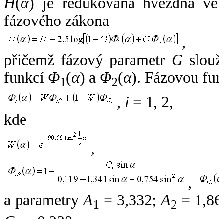
H
(
α
) je redukovaná hvězdná vel
fázového zákona
,
přičemž fázový parametr
G
slouž
funkcí
Φ
(
α
) a
Φ
(
α
). Fázovou fu
1
2
,
i
= 1, 2,
kde
,
,
a parametry
A
= 3,332;
A
= 1,8
1
2