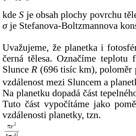
kde
S
je obsah plochy povrchu těl
σ
je Stefanova-Boltzmannova kons
Uvažujeme, že planetka i fotosfér
černá tělesa. Označíme teplotu 
Slunce
R
(696 tisíc km), poloměr
vzdálenost mezi Sluncem a plane
Na planetku dopadá část tepelnéh
Tuto část vypočítáme jako pomě
vzdálenosti planetky, tzn.