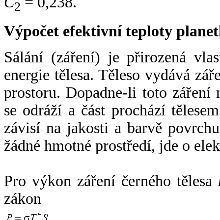
C
= 0,238.
2
Výpočet efektivní teploty plan
Sálání (záření) je přirozená vla
energie tělesa. Těleso vydává zá
prostoru. Dopadne-li toto záření n
se odráží a část prochází tělesem
závisí na jakosti a barvě povrch
žádné hmotné prostředí, jde o ele
Pro výkon záření černého tělesa
zákon