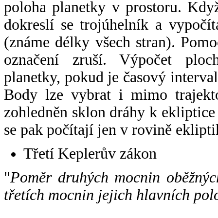
poloha planetky v prostoru. Kdy
dokreslí se trojúhelník a vypoč
(známe délky všech stran). Pomo
označení zruší. Výpočet ploch
planetky, pokud je časový interval
Body lze vybrat i mimo trajekto
zohledněn sklon dráhy k ekliptice
se pak počítají jen v rovině eklipti
Třetí Keplerův zákon
"
Poměr druhých mocnin oběžných
třetích mocnin jejich hlavních pol