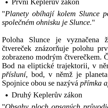
První Keplerův zákon
"
Planety obíhají kolem Slunce p
společném ohnisku je Slunce.
"
Poloha Slunce je vyznačena 
čtvereček znázorňuje polohu pr
zobrazeno modrým čtverečkem. Če
Bod na eliptické trajektorii, v n
přísluní
, bod, v němž je planet
Spojnice obou se nazývá
přímka a
Druhý Keplerův zákon
"
Obsahy ploch opsaných průvodič