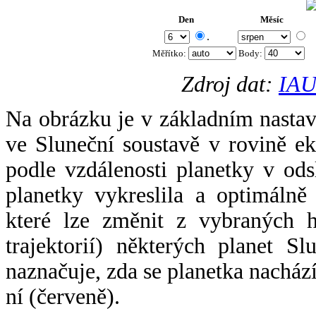
Den
Měsíc
.
Měřítko:
Body
:
Zdroj dat:
IAU
Na obrázku je v základním nastav
ve Sluneční soustavě v rovině ek
podle vzdálenosti planetky v odsl
planetky vykreslila a optimálně
které lze změnit z vybraných h
trajektorií) některých planet Sl
naznačuje, zda se planetka nacház
ní (červeně).