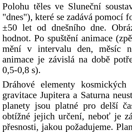
Polohu těles ve Sluneční sousta
"dnes"), které se zadává pomocí 
±50 let od dnešního dne. Obráz
hodnot. Po spuštění animace (zpě
mění v intervalu den, měsíc ne
animace je závislá na době potř
0,5-0,8 s).
Dráhové elementy kosmických t
gravitace Jupitera a Saturna neu
planety jsou platné pro delší č
obtížné jejich určení, neboť je 
přesnosti, jakou požadujeme. Pla