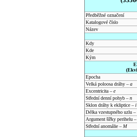
Předběžné označení
Katalogové číslo
Název
Kdy
Kde
Kým
E
(Ekv
Epocha
Velká poloosa dráhy –
a
Excentricita –
e
Střední denní pohyb –
n
Sklon dráhy k ekliptice –
i
Délka vzestupného uzlu –
Argument šířky perihelu 
Střední anomálie –
M