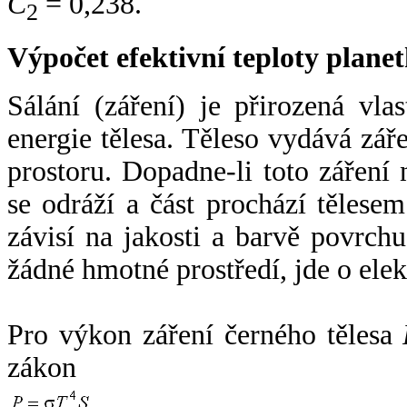
C
= 0,238.
2
Výpočet efektivní teploty plan
Sálání (záření) je přirozená vla
energie tělesa. Těleso vydává zá
prostoru. Dopadne-li toto záření n
se odráží a část prochází tělesem
závisí na jakosti a barvě povrch
žádné hmotné prostředí, jde o ele
Pro výkon záření černého tělesa
zákon