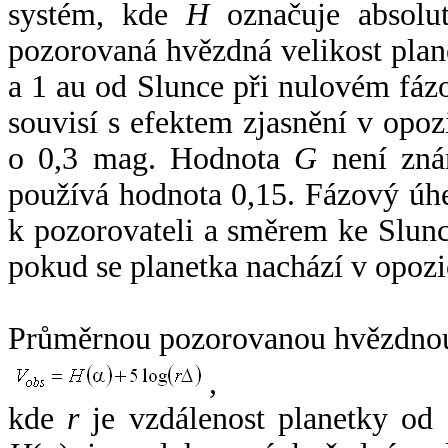
systém, kde
H
označuje absolut
pozorovaná hvězdná velikost plan
a 1 au od Slunce při nulovém fá
souvisí s efektem zjasnění v opoz
o 0,3 mag. Hodnota
G
není zná
používá hodnota 0,15. Fázový úh
k pozorovateli a směrem ke Slunc
pokud se planetka nachází v opozi
Průměrnou pozorovanou hvězdnou 
,
kde
r
je vzdálenost planetky od