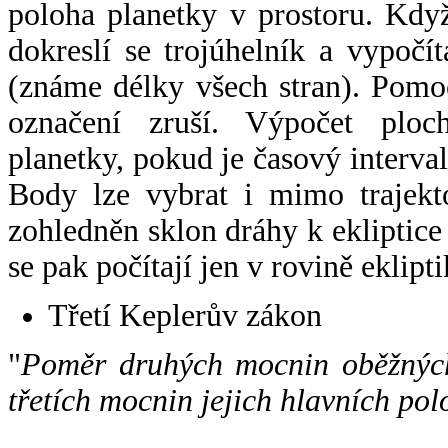
poloha planetky v prostoru. Kdy
dokreslí se trojúhelník a vypoč
(známe délky všech stran). Pomo
označení zruší. Výpočet ploch
planetky, pokud je časový interval
Body lze vybrat i mimo trajekto
zohledněn sklon dráhy k ekliptice
se pak počítají jen v rovině eklipti
Třetí Keplerův zákon
"
Poměr druhých mocnin oběžných
třetích mocnin jejich hlavních pol