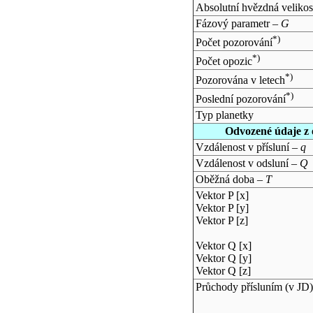
Absolutní hvězdná velikos
Fázový parametr –
G
*)
Počet pozorování
*)
Počet opozic
*)
Pozorována v letech
*)
Poslední pozorování
Typ planetky
Odvozené údaje z 
Vzdálenost v přísluní –
q
Vzdálenost v odsluní –
Q
Oběžná doba –
T
Vektor P [x]
Vektor P [y]
Vektor P [z]
Vektor Q [x]
Vektor Q [y]
Vektor Q [z]
Průchody přísluním (v
JD
)