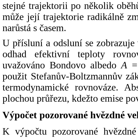
stejné trajektorii po několik oběh
může její trajektorie radikálně zm
narůstá s časem.
U přísluní a odsluní se zobrazuje
odhad efektivní teploty rovno
uvažováno Bondovo albedo
A
= 
použit Stefanův-Boltzmannův zák
termodynamické rovnováze. Abs
plochou průřezu, kdežto emise po
Výpočet pozorované hvězdné ve
K výpočtu pozorované hvězdné v