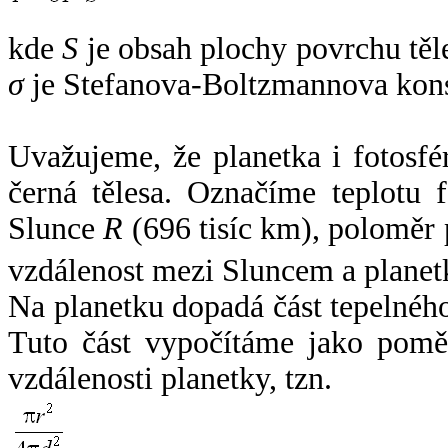
kde
S
je obsah plochy povrchu těl
σ
je Stefanova-Boltzmannova kons
Uvažujeme, že planetka i fotosfér
černá tělesa. Označíme teplotu 
Slunce
R
(696 tisíc km), poloměr
vzdálenost mezi Sluncem a plane
Na planetku dopadá část tepelnéh
Tuto část vypočítáme jako pomě
vzdálenosti planetky, tzn.