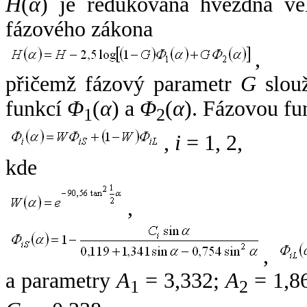
H
(
α
) je redukovaná hvězdná vel
fázového zákona
,
přičemž fázový parametr
G
slouž
funkcí
Φ
(
α
) a
Φ
(
α
). Fázovou fu
1
2
,
i
= 1, 2,
kde
,
,
a parametry
A
= 3,332;
A
= 1,8
1
2