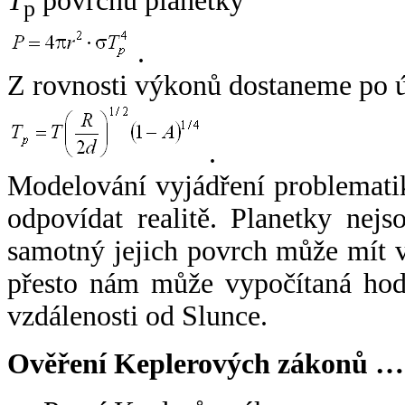
T
povrchu planetky
p
.
Z rovnosti výkonů dostaneme po 
.
Modelování vyjádření problemati
odpovídat realitě. Planetky nejso
samotný jejich povrch může mít v
přesto nám může vypočítaná hodn
vzdálenosti od Slunce.
Ověření Keplerových zákonů …