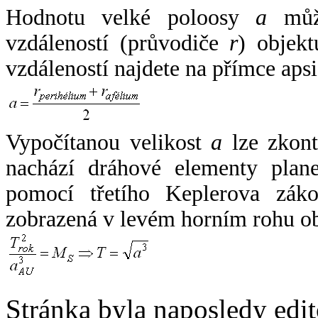
Hodnotu velké poloosy
a
může
vzdáleností (průvodiče
r
) objekt
vzdáleností najdete na přímce apsi
Vypočítanou velikost
a
lze zkont
nachází dráhové elementy plane
pomocí třetího Keplerova zák
zobrazená v levém horním rohu o
Stránka byla naposledy edi