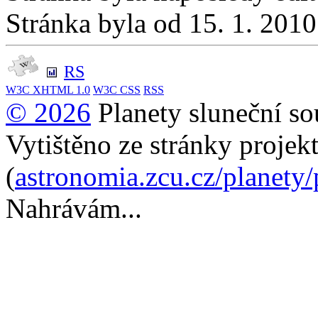
Stránka byla od 15. 1. 201
RS
W3C
XHTML 1.0
W3C
CSS
RSS
© 2026
Planety sluneční so
Vytištěno ze stránky projek
(
astronomia.zcu.cz/planety
Nahrávám...