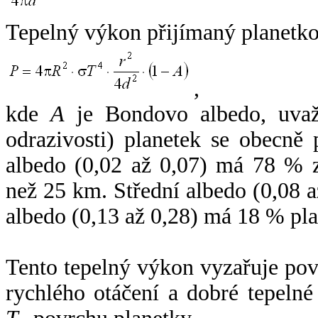
Tepelný výkon přijímaný planetko
,
kde
A
je Bondovo albedo, uvaž
odrazivosti) planetek se obecně
albedo (0,02 až 0,07) má 78 % z
než 25 km. Střední albedo (0,08 
albedo (0,13 až 0,28) má 18 % pla
Tento tepelný výkon vyzařuje po
rychlého otáčení a dobré tepelné