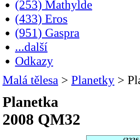
(253) Mathylde
(433) Eros
(951) Gaspra
...další
Odkazy
Malá tělesa
>
Planetky
>
Pl
Planetka
2008 QM32
(3336