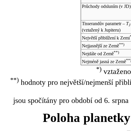
Průchody odsluním (v
JD
)
Tisserandův parametr –
T
J
(vztažený k Jupiteru)
Největší přiblížení k Zemi
**)
Nejjasnější ze Země
**)
Nejdále od Země
**
Nejméně jasná ze Země
*)
vztaženo
**)
hodnoty pro největší/nejmenší přibl
jsou spočítány pro období od 6. srpna
Poloha planetky