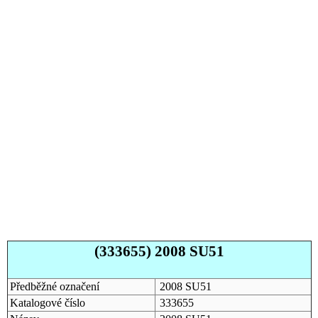
(333655) 2008 SU51
Předběžné označení
2008 SU51
Katalogové číslo
333655