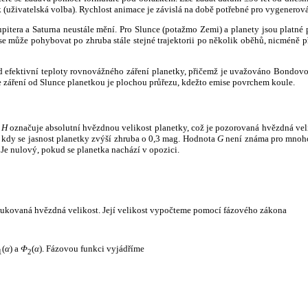
k (uživatelská volba). Rychlost animace je závislá na době potřebné pro vygenerová
itera a Saturna neustále mění. Pro Slunce (potažmo Zemi) a planety jsou platné p
 může pohybovat po zhruba stále stejné trajektorii po několik oběhů, nicméně při p
had efektivní teploty rovnovážného záření planetky, přičemž je uvažováno Bondov
záření od Slunce planetkou je plochou průřezu, kdežto emise povrchem koule.
e
H
označuje absolutní hvězdnou velikost planetky, což je pozorovaná hvězdná veli
i, kdy se jasnost planetky zvýší zhruba o 0,3 mag. Hodnota
G
není známa pro mnoho 
Je nulový, pokud se planetka nachází v opozici.
edukovaná hvězdná velikost. Její velikost vypočteme pomocí fázového zákona
(
α
) a
Φ
(
α
). Fázovou funkci vyjádříme
1
2