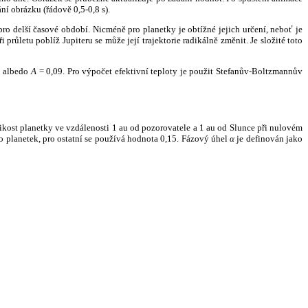
ní obrázku (řádově 0,5-0,8 s).
ro delší časové období. Nicméně pro planetky je obtížné jejich určení, neboť je
růletu poblíž Jupiteru se může její trajektorie radikálně změnit. Je složité toto
o albedo
A
= 0,09. Pro výpočet efektivní teploty je použit Stefanův-Boltzmannův
kost planetky ve vzdálenosti 1 au od pozorovatele a 1 au od Slunce při nulovém
planetek, pro ostatní se používá hodnota 0,15. Fázový úhel
α
je definován jako