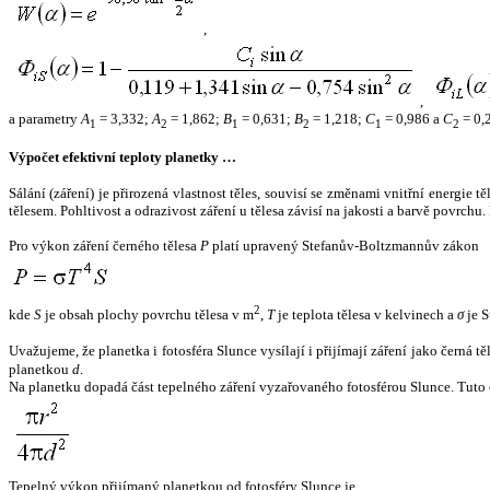
,
,
a parametry
A
= 3,332;
A
= 1,862;
B
= 0,631;
B
= 1,218;
C
= 0,986 a
C
= 0,
1
2
1
2
1
2
Výpočet efektivní teploty planetky …
Sálání (záření) je přirozená vlastnost těles, souvisí se změnami vnitřní energie 
tělesem. Pohltivost a odrazivost záření u tělesa závisí na jakosti a barvě povrch
Pro výkon záření černého tělesa
P
platí upravený Stefanův-Boltzmannův zákon
2
kde
S
je obsah plochy povrchu tělesa v m
,
T
je teplota tělesa v kelvinech a
σ
je S
Uvažujeme, že planetka i fotosféra Slunce vysílají i přijímají záření jako černá 
planetkou
d
.
Na planetku dopadá část tepelného záření vyzařovaného fotosférou Slunce. Tuto 
Tepelný výkon přijímaný planetkou od fotosféry Slunce je