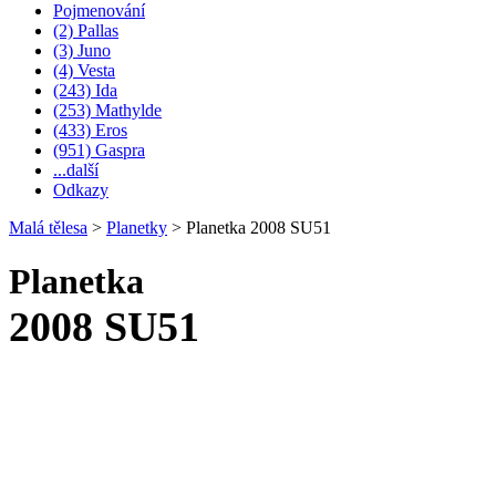
Pojmenování
(2) Pallas
(3) Juno
(4) Vesta
(243) Ida
(253) Mathylde
(433) Eros
(951) Gaspra
...další
Odkazy
Malá tělesa
>
Planetky
>
Planetka 2008 SU51
Planetka
2008 SU51