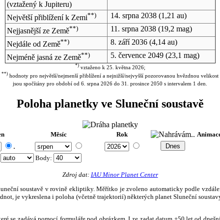
(vztažený k Jupiteru)
**)
14. srpna 2038
(1,21 au)
Největší přiblížení k Zemi
**)
11. srpna 2038
(19,2 mag)
Nejjasnější ze Země
**)
8. září 2036
(4,14 au)
Nejdále od Země
**)
5. července 2049
(23,1 mag)
Nejméně jasná ze Země
*)
vztaženo k 25. května 2026;
**)
hodnoty pro největší/nejmenší přiblížení a nejnižší/nejvyšší pozorovanou hvězdnou velikost
jsou spočítány pro období od 6. srpna 2026 do 31. prosince 2050 s intervalem 1 den.
Poloha planetky ve Sluneční soustavě
en
Měsíc
Rok
Animac
.
:
Body
:
Zdroj dat:
IAU Minor Planet Center
eční soustavě v rovině ekliptiky. Měřítko je zvoleno automaticky podle vzdálenost
not, je vykreslena i poloha (včetně trajektorií) některých planet Sluneční soustavy
, které se zadává pomocí formuláře pod obrázkem. Lze zadat datum ±50 let od dneš