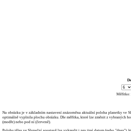
D
Měřítko
Na obrázku je v základním nastavení znázorněna aktuální poloha planetky ve Slun
optimálně vyplnila plochu obrázku. Dle měřítka, které lze změnit z vybraných hod
(modře) nebo pod ní (červeně).
Polohu těles ve Sluneční soustavě lze vykreslit i pro jiné datum (nebo "dnes")