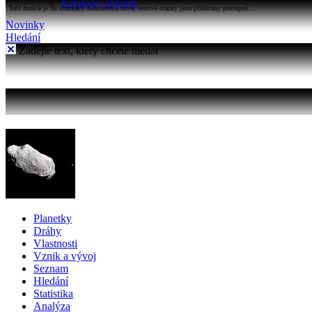
Katalogy objektů
Tato funkce je na stránkách Astronomia nová, testové otázky jsou přidávány postupně...
Novinky
Hledání
Zadejte text, který chcete hledat
Planetky
Dráhy
Vlastnosti
Vznik a vývoj
Seznam
Hledání
Statistika
Analýza