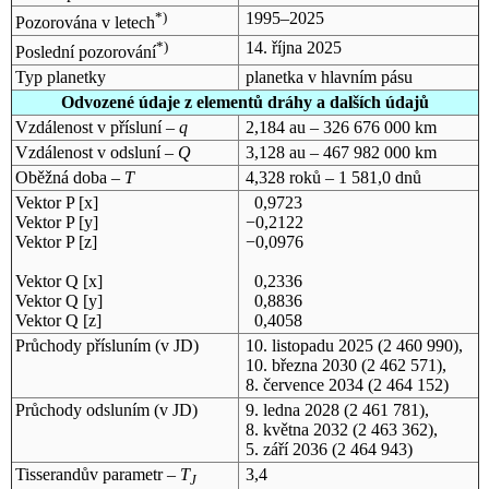
*)
1995–2025
Pozorována v letech
*)
14. října 2025
Poslední pozorování
Typ planetky
planetka v hlavním pásu
Odvozené údaje z elementů dráhy a dalších údajů
Vzdálenost v přísluní –
q
2,184 au – 326 676 000 km
Vzdálenost v odsluní –
Q
3,128 au – 467 982 000 km
Oběžná doba –
T
4,328 roků – 1 581,0 dnů
Vektor P [x]
0,9723
Vektor P [y]
−0,2122
Vektor P [z]
−0,0976
Vektor Q [x]
0,2336
Vektor Q [y]
0,8836
Vektor Q [z]
0,4058
Průchody přísluním (v
JD
)
10. listopadu 2025
(2 460 990),
10. března 2030
(2 462 571),
8. července 2034
(2 464 152)
Průchody odsluním (v
JD
)
9. ledna 2028
(2 461 781),
8. května 2032
(2 463 362),
5. září 2036
(2 464 943)
Tisserandův parametr –
T
3,4
J