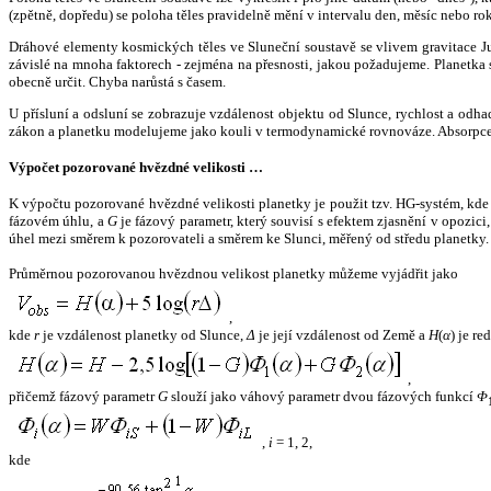
(zpětně, dopředu) se poloha těles pravidelně mění v intervalu den, měsíc nebo ro
Dráhové elementy kosmických těles ve Sluneční soustavě se vlivem gravitace Jup
závislé na mnoha faktorech - zejména na přesnosti, jakou požadujeme. Planetka se
obecně určit. Chyba narůstá s časem.
U přísluní a odsluní se zobrazuje vzdálenost objektu od Slunce, rychlost a od
zákon a planetku modelujeme jako kouli v termodynamické rovnováze. Absorpce 
Výpočet pozorované hvězdné velikosti …
K výpočtu pozorované hvězdné velikosti planetky je použit tzv. HG-systém, kd
fázovém úhlu, a
G
je fázový parametr, který souvisí s efektem zjasnění v opozic
úhel mezi směrem k pozorovateli a směrem ke Slunci, měřený od středu planetky. 
Průměrnou pozorovanou hvězdnou velikost planetky můžeme vyjádřit jako
,
kde
r
je vzdálenost planetky od Slunce,
Δ
je její vzdálenost od Země a
H
(
α
) je r
,
přičemž fázový parametr
G
slouží jako váhový parametr dvou fázových funkcí
Φ
,
i
= 1, 2,
kde