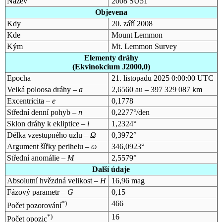
Název
2008 SU51
Objevena
Kdy
20. září 2008
Kde
Mount Lemmon
Kým
Mt. Lemmon Survey
Elementy dráhy
(Ekvinokcium J2000,0)
Epocha
21. listopadu 2025 0:00:00 UTC
Velká poloosa dráhy –
a
2,6560 au – 397 329 087 km
Excentricita –
e
0,1778
Střední denní pohyb –
n
0,2277°/den
Sklon dráhy k ekliptice –
i
1,2324°
Délka vzestupného uzlu –
Ω
0,3972°
Argument šířky perihelu –
ω
346,0923°
Střední anomálie –
M
2,5579°
Další údaje
Absolutní hvězdná velikost –
H
16,96 mag
Fázový parametr –
G
0,15
*)
466
Počet pozorování
*)
16
Počet opozic