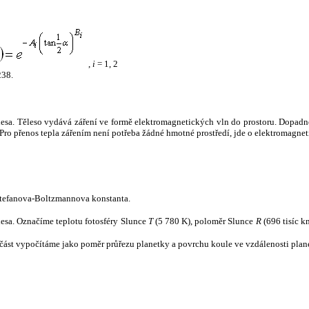
,
i
= 1, 2
238.
tělesa. Těleso vydává záření ve formě elektromagnetických vln do prostoru. Dopadne-l
u. Pro přenos tepla zářením není potřeba žádné hmotné prostředí, jde o elektromagnet
tefanova-Boltzmannova konstanta.
tělesa. Označíme teplotu fotosféry Slunce
T
(5 780 K), poloměr Slunce
R
(696 tisíc k
část vypočítáme jako poměr průřezu planetky a povrchu koule ve vzdálenosti plane