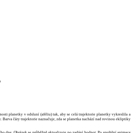
e
i planetky v odsluní (aféliu) tak, aby se celá trajektorie planetky vykreslila a
. Barva čáry trajektorie naznačuje, zda se planetka nachází nad rovinou ekliptiky
ního dne. Obrázek se průběžně aktualizuje po zadání hodnot. Po spuštění animace