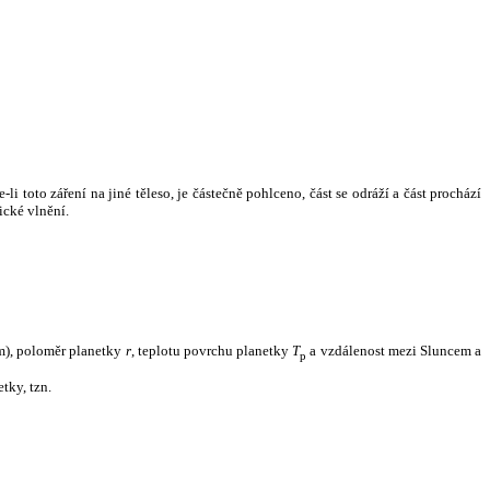
i toto záření na jiné těleso, je částečně pohlceno, část se odráží a část prochází
ické vlnění.
m), poloměr planetky
r
, teplotu povrchu planetky
T
a vzdálenost mezi Sluncem a
p
tky, tzn.