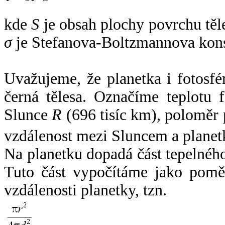
kde
S
je obsah plochy povrchu těl
σ
je Stefanova-Boltzmannova kons
Uvažujeme, že planetka i fotosfér
černá tělesa. Označíme teplotu 
Slunce
R
(696 tisíc km), poloměr
vzdálenost mezi Sluncem a plane
Na planetku dopadá část tepelnéh
Tuto část vypočítáme jako pomě
vzdálenosti planetky, tzn.