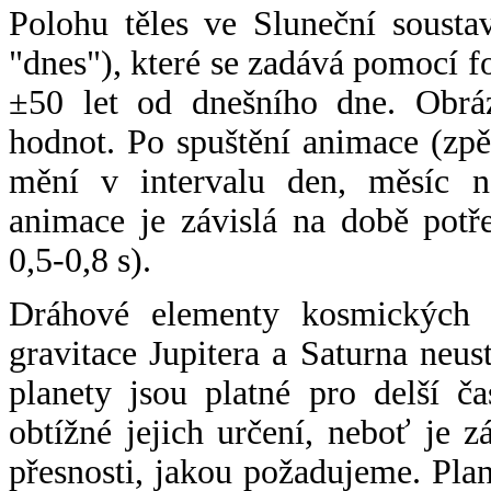
Polohu těles ve Sluneční sousta
"dnes"), které se zadává pomocí 
±50 let od dnešního dne. Obráz
hodnot. Po spuštění animace (zpě
mění v intervalu den, měsíc ne
animace je závislá na době potř
0,5-0,8 s).
Dráhové elementy kosmických t
gravitace Jupitera a Saturna neu
planety jsou platné pro delší č
obtížné jejich určení, neboť je 
přesnosti, jakou požadujeme. Pla