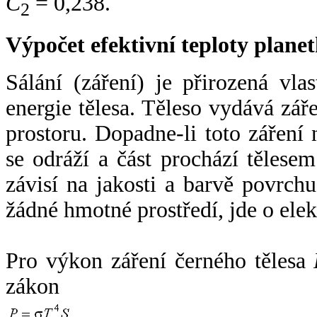
C
= 0,238.
2
Výpočet efektivní teploty plan
Sálání (záření) je přirozená vla
energie tělesa. Těleso vydává zá
prostoru. Dopadne-li toto záření n
se odráží a část prochází tělesem
závisí na jakosti a barvě povrch
žádné hmotné prostředí, jde o ele
Pro výkon záření černého tělesa
zákon