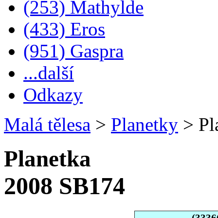
(253) Mathylde
(433) Eros
(951) Gaspra
...další
Odkazy
Malá tělesa
>
Planetky
>
Pl
Planetka
2008 SB174
(3336