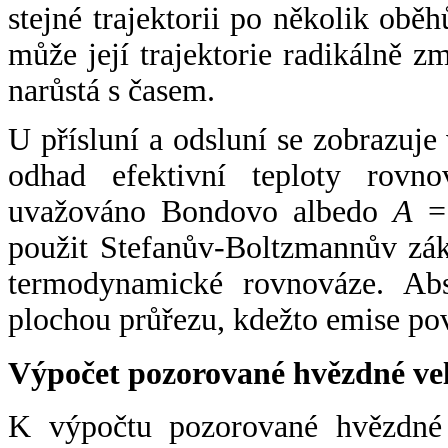
stejné trajektorii po několik oběh
může její trajektorie radikálně zm
narůstá s časem.
U přísluní a odsluní se zobrazuje
odhad efektivní teploty rovno
uvažováno Bondovo albedo
A
= 
použit Stefanův-Boltzmannův zák
termodynamické rovnováze. Abs
plochou průřezu, kdežto emise po
Výpočet pozorované hvězdné ve
K výpočtu pozorované hvězdné v