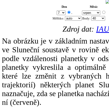
Den
Měsíc
.
Měřítko:
Body
:
Zdroj dat:
IAU
Na obrázku je v základním nastav
ve Sluneční soustavě v rovině ek
podle vzdálenosti planetky v odsl
planetky vykreslila a optimálně
které lze změnit z vybraných h
trajektorií) některých planet Sl
naznačuje, zda se planetka nacház
ní (červeně).