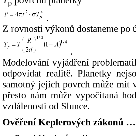
T
povrchu planetky
p
.
Z rovnosti výkonů dostaneme po 
.
Modelování vyjádření problemati
odpovídat realitě. Planetky nejso
samotný jejich povrch může mít v
přesto nám může vypočítaná hodn
vzdálenosti od Slunce.
Ověření Keplerových zákonů …