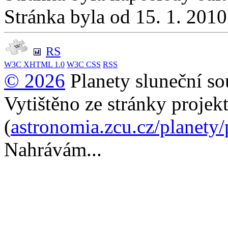
Stránka byla od 15. 1. 201
RS
W3C
XHTML 1.0
W3C
CSS
RSS
© 2026
Planety sluneční so
Vytištěno ze stránky projek
(
astronomia.zcu.cz/planety
Nahrávám...