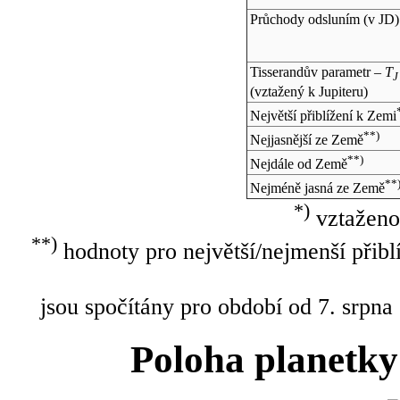
Průchody odsluním (v
JD
)
Tisserandův parametr –
T
J
(vztažený k Jupiteru)
Největší přiblížení k Zemi
**)
Nejjasnější ze Země
**)
Nejdále od Země
**
Nejméně jasná ze Země
*)
vztaženo
**)
hodnoty pro největší/nejmenší přibl
jsou spočítány pro období od 7. srpna
Poloha planetky