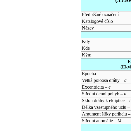
Předběžné označení
Katalogové číslo
Název
Kdy
Kde
Kým
E
(Ekv
Epocha
Velká poloosa dráhy –
a
Excentricita –
e
Střední denní pohyb –
n
Sklon dráhy k ekliptice –
i
Délka vzestupného uzlu –
Argument šířky perihelu 
Střední anomálie –
M