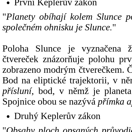
První Keplerův zákon
"
Planety obíhají kolem Slunce p
společném ohnisku je Slunce.
"
Poloha Slunce je vyznačena 
čtvereček znázorňuje polohu pr
zobrazeno modrým čtverečkem. Če
Bod na eliptické trajektorii, v n
přísluní
, bod, v němž je planet
Spojnice obou se nazývá
přímka a
Druhý Keplerův zákon
"
Obsahy ploch opsaných průvodič