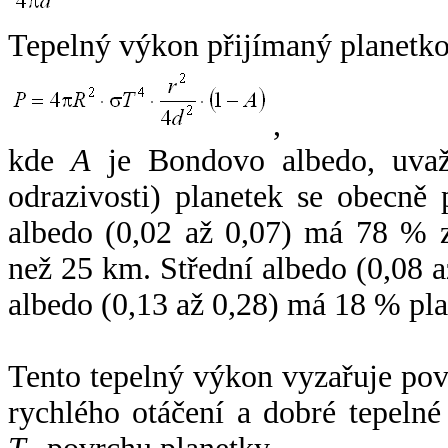
Tepelný výkon přijímaný planetko
,
kde
A
je Bondovo albedo, uvaž
odrazivosti) planetek se obecně
albedo (0,02 až 0,07) má 78 % z
než 25 km. Střední albedo (0,08 
albedo (0,13 až 0,28) má 18 % pla
Tento tepelný výkon vyzařuje po
rychlého otáčení a dobré tepelné