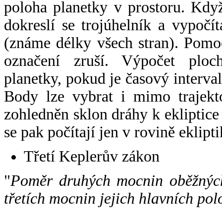
poloha planetky v prostoru. Kdy
dokreslí se trojúhelník a vypoč
(známe délky všech stran). Pomo
označení zruší. Výpočet ploch
planetky, pokud je časový interval
Body lze vybrat i mimo trajekto
zohledněn sklon dráhy k ekliptice
se pak počítají jen v rovině eklipti
Třetí Keplerův zákon
"
Poměr druhých mocnin oběžných
třetích mocnin jejich hlavních pol