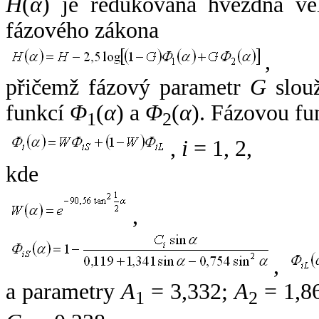
H
(
α
) je redukovaná hvězdná vel
fázového zákona
,
přičemž fázový parametr
G
slouž
funkcí
Φ
(
α
) a
Φ
(
α
). Fázovou fu
1
2
,
i
= 1, 2,
kde
,
,
a parametry
A
= 3,332;
A
= 1,8
1
2