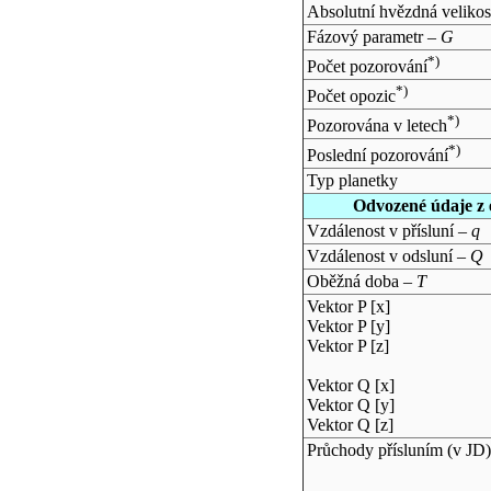
Absolutní hvězdná velikos
Fázový parametr –
G
*)
Počet pozorování
*)
Počet opozic
*)
Pozorována v letech
*)
Poslední pozorování
Typ planetky
Odvozené údaje z 
Vzdálenost v přísluní –
q
Vzdálenost v odsluní –
Q
Oběžná doba –
T
Vektor P [x]
Vektor P [y]
Vektor P [z]
Vektor Q [x]
Vektor Q [y]
Vektor Q [z]
Průchody přísluním (v
JD
)