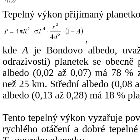
Tepelný výkon přijímaný planetko
,
kde
A
je Bondovo albedo, uvaž
odrazivosti) planetek se obecně
albedo (0,02 až 0,07) má 78 % z
než 25 km. Střední albedo (0,08 
albedo (0,13 až 0,28) má 18 % pla
Tento tepelný výkon vyzařuje po
rychlého otáčení a dobré tepelné