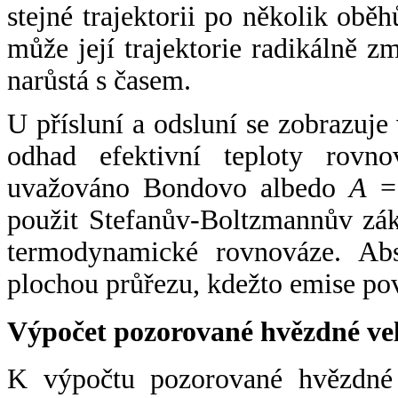
stejné trajektorii po několik oběh
může její trajektorie radikálně zm
narůstá s časem.
U přísluní a odsluní se zobrazuje
odhad efektivní teploty rovno
uvažováno Bondovo albedo
A
= 
použit Stefanův-Boltzmannův zák
termodynamické rovnováze. Abs
plochou průřezu, kdežto emise po
Výpočet pozorované hvězdné ve
K výpočtu pozorované hvězdné v