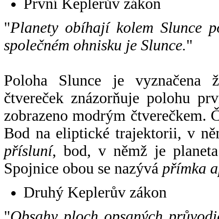
První Keplerův zákon
"
Planety obíhají kolem Slunce p
společném ohnisku je Slunce.
"
Poloha Slunce je vyznačena 
čtvereček znázorňuje polohu pr
zobrazeno modrým čtverečkem. Če
Bod na eliptické trajektorii, v n
přísluní
, bod, v němž je planet
Spojnice obou se nazývá
přímka a
Druhý Keplerův zákon
"
Obsahy ploch opsaných průvodič