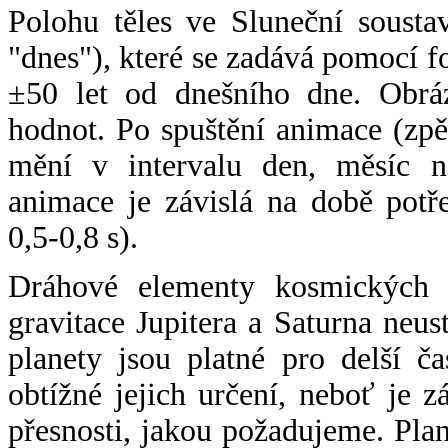
Polohu těles ve Sluneční sousta
"dnes"), které se zadává pomocí 
±50 let od dnešního dne. Obráz
hodnot. Po spuštění animace (zpě
mění v intervalu den, měsíc ne
animace je závislá na době potř
0,5-0,8 s).
Dráhové elementy kosmických t
gravitace Jupitera a Saturna neu
planety jsou platné pro delší č
obtížné jejich určení, neboť je 
přesnosti, jakou požadujeme. Pla