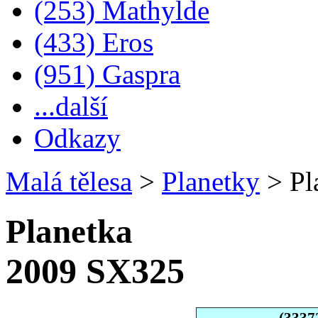
(253) Mathylde
(433) Eros
(951) Gaspra
...další
Odkazy
Malá tělesa
>
Planetky
>
Pl
Planetka
2009 SX325
(3337