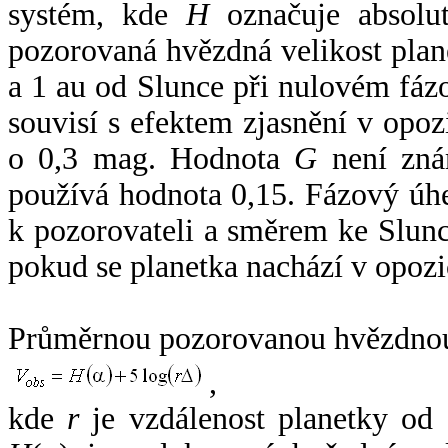
systém, kde
H
označuje absolut
pozorovaná hvězdná velikost plan
a 1 au od Slunce při nulovém fá
souvisí s efektem zjasnění v opoz
o 0,3 mag. Hodnota
G
není zná
používá hodnota 0,15. Fázový úh
k pozorovateli a směrem ke Slunc
pokud se planetka nachází v opozi
Průměrnou pozorovanou hvězdnou 
,
kde
r
je vzdálenost planetky od