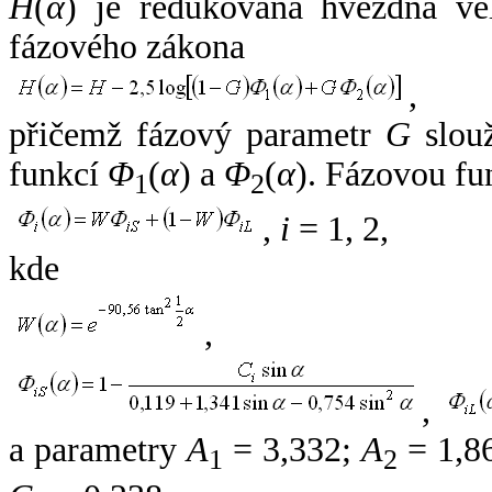
H
(
α
) je redukovaná hvězdná vel
fázového zákona
,
přičemž fázový parametr
G
slouž
funkcí
Φ
(
α
) a
Φ
(
α
). Fázovou fu
1
2
,
i
= 1, 2,
kde
,
,
a parametry
A
= 3,332;
A
= 1,8
1
2