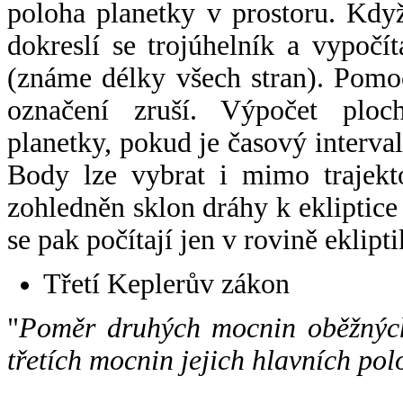
poloha planetky v prostoru. Kdy
dokreslí se trojúhelník a vypoč
(známe délky všech stran). Pomo
označení zruší. Výpočet ploch
planetky, pokud je časový interval
Body lze vybrat i mimo trajekto
zohledněn sklon dráhy k ekliptice
se pak počítají jen v rovině eklipti
Třetí Keplerův zákon
"
Poměr druhých mocnin oběžných
třetích mocnin jejich hlavních pol