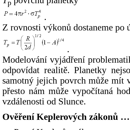
T
povrchu planetky
p
.
Z rovnosti výkonů dostaneme po 
.
Modelování vyjádření problemati
odpovídat realitě. Planetky nejso
samotný jejich povrch může mít v
přesto nám může vypočítaná hodn
vzdálenosti od Slunce.
Ověření Keplerových zákonů …