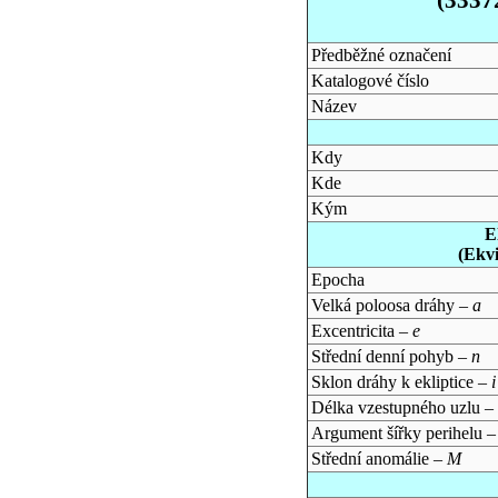
Předběžné označení
Katalogové číslo
Název
Kdy
Kde
Kým
E
(Ekv
Epocha
Velká poloosa dráhy –
a
Excentricita –
e
Střední denní pohyb –
n
Sklon dráhy k ekliptice –
i
Délka vzestupného uzlu –
Argument šířky perihelu 
Střední anomálie –
M