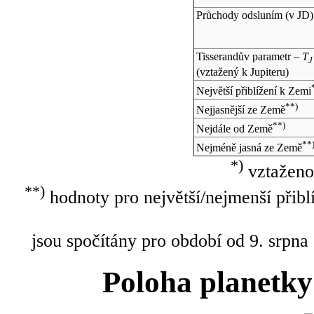
Průchody odsluním (v
JD
)
Tisserandův parametr –
T
J
(vztažený k Jupiteru)
Největší přiblížení k Zemi
**)
Nejjasnější ze Země
**)
Nejdále od Země
**
Nejméně jasná ze Země
*)
vztaženo
**)
hodnoty pro největší/nejmenší přibl
jsou spočítány pro období od 9. srpna
Poloha planetky