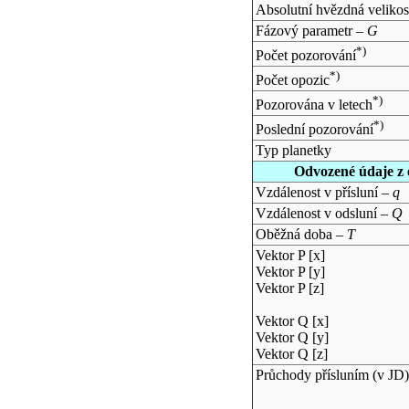
Absolutní hvězdná velikos
Fázový parametr –
G
*)
Počet pozorování
*)
Počet opozic
*)
Pozorována v letech
*)
Poslední pozorování
Typ planetky
Odvozené údaje z 
Vzdálenost v přísluní –
q
Vzdálenost v odsluní –
Q
Oběžná doba –
T
Vektor P [x]
Vektor P [y]
Vektor P [z]
Vektor Q [x]
Vektor Q [y]
Vektor Q [z]
Průchody přísluním (v
JD
)