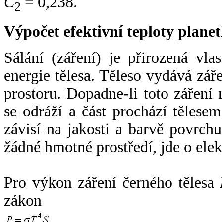
C
= 0,238.
2
Výpočet efektivní teploty plan
Sálání (záření) je přirozená vla
energie tělesa. Těleso vydává zá
prostoru. Dopadne-li toto záření n
se odráží a část prochází tělesem
závisí na jakosti a barvě povrch
žádné hmotné prostředí, jde o ele
Pro výkon záření černého tělesa
zákon