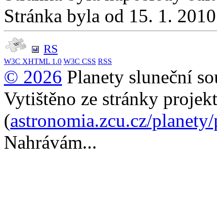
Stránka byla od 15. 1. 201
RS
W3C
XHTML 1.0
W3C
CSS
RSS
© 2026
Planety sluneční so
Vytištěno ze stránky projek
(
astronomia.zcu.cz/planety
Nahrávám...