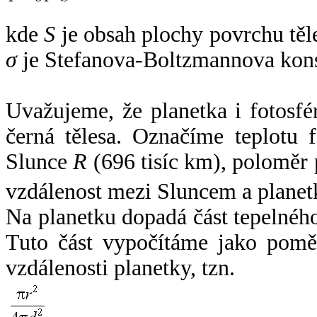
kde
S
je obsah plochy povrchu těl
σ
je Stefanova-Boltzmannova kons
Uvažujeme, že planetka i fotosfér
černá tělesa. Označíme teplotu 
Slunce
R
(696 tisíc km), poloměr
vzdálenost mezi Sluncem a plane
Na planetku dopadá část tepelnéh
Tuto část vypočítáme jako pomě
vzdálenosti planetky, tzn.