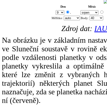
Den
Měsíc
.
Měřítko:
Body
:
Zdroj dat:
IAU
Na obrázku je v základním nastav
ve Sluneční soustavě v rovině ek
podle vzdálenosti planetky v odsl
planetky vykreslila a optimálně
které lze změnit z vybraných h
trajektorií) některých planet Sl
naznačuje, zda se planetka nacház
ní (červeně).