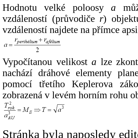
Hodnotu velké poloosy
a
může
vzdáleností (průvodiče
r
) objekt
vzdáleností najdete na přímce apsi
Vypočítanou velikost
a
lze zkont
nachází dráhové elementy plane
pomocí třetího Keplerova zák
zobrazená v levém horním rohu o
Stránka byla naposledy edi