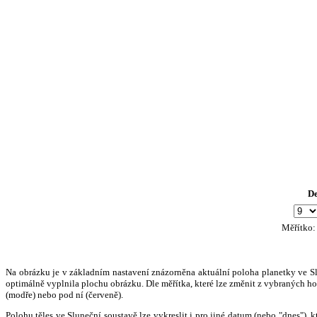
D
Měřítko
Na obrázku je v základním nastavení znázorněna aktuální poloha planetky ve Slun
optimálně vyplnila plochu obrázku. Dle měřítka, které lze změnit z vybraných hod
(modře) nebo pod ní (červeně).
Polohu těles ve Sluneční soustavě lze vykreslit i pro jiné datum (nebo "dnes")