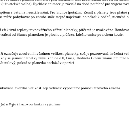
k (uživatelská volba). Rychlost animace je závislá na době potřebné pro vygenerová
itera a Saturna neustále mění. Pro Slunce (potažmo Zemi) a planety jsou platné p
 může pohybovat po zhruba stále stejné trajektorii po několik oběhů, nicméně při p
had efektivní teploty rovnovážného záření planetky, přičemž je uvažováno Bondov
záření od Slunce planetkou je plochou průřezu, kdežto emise povrchem koule.
e
H
označuje absolutní hvězdnou velikost planetky, což je pozorovaná hvězdná veli
i, kdy se jasnost planetky zvýší zhruba o 0,3 mag. Hodnota
G
není známa pro mnoho 
Je nulový, pokud se planetka nachází v opozici.
edukovaná hvězdná velikost. Její velikost vypočteme pomocí fázového zákona
(
α
) a
Φ
(
α
). Fázovou funkci vyjádříme
1
2