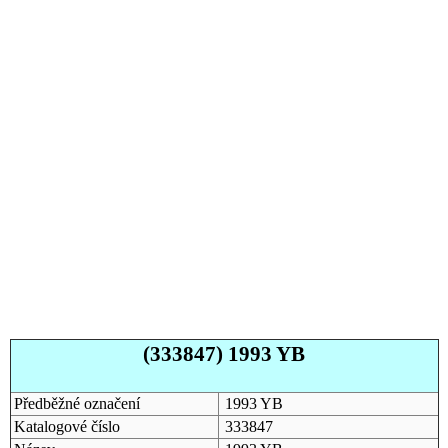
(333847) 1993 YB
Předběžné označení
1993 YB
Katalogové číslo
333847