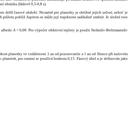
ní obrázku (řádově 0,5-0,8 s).
ro delší časové období. Nicméně pro planetky je obtížné jejich určení, neboť je
růletu poblíž Jupiteru se může její trajektorie radikálně změnit. Je složité toto
o albedo
A
= 0,09. Pro výpočet efektivní teploty je použit Stefanův-Boltzmannův
kost planetky ve vzdálenosti 1 au od pozorovatele a 1 au od Slunce při nulovém
planetek, pro ostatní se používá hodnota 0,15. Fázový úhel
α
je definován jako