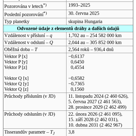
*)
1993–2025
Pozorována v letech
*)
30. června 2025
Poslední pozorování
Typ planetky
skupina Hungaria
Odvozené údaje z elementů dráhy a dalších údajů
Vzdálenost v přísluní –
q
1,702 au – 254 582 000 km
Vzdálenost v odsluní –
Q
2,044 au – 305 852 000 km
Oběžná doba –
T
2,564 roků – 936,4 dnů
Vektor P [x]
−0,6137
Vektor P [y]
0,6450
Vektor P [z]
0,4554
Vektor Q [x]
−0,6582
Vektor Q [y]
−0,7365
Vektor Q [z]
0,1560
Průchody přísluním (v
JD
)
11. listopadu 2024
(2 460 626),
5. června 2027
(2 461 563),
28. prosince 2029
(2 462 499)
Průchody odsluním (v
JD
)
22. února 2026
(2 461 095),
15. září 2028
(2 462 031),
10. dubna 2031
(2 462 967)
Tisserandův parametr –
T
3,8
J