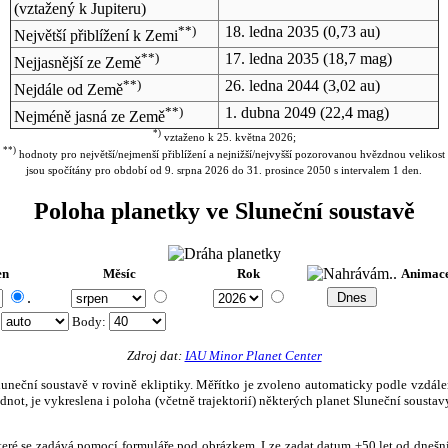
(vztažený k Jupiteru)
**)
18. ledna 2035
(0,73 au)
Největší přiblížení k Zemi
**)
17. ledna 2035
(18,7 mag)
Nejjasnější ze Země
**)
26. ledna 2044
(3,02 au)
Nejdále od Země
**)
1. dubna 2049
(22,4 mag)
Nejméně jasná ze Země
*)
vztaženo k 25. května 2026;
**)
hodnoty pro největší/nejmenší přiblížení a nejnižší/nejvyšší pozorovanou hvězdnou velikost
jsou spočítány pro období od 9. srpna 2026 do 31. prosince 2050 s intervalem 1 den.
Poloha planetky ve Sluneční soustavě
en
Měsíc
Rok
Animac
.
:
Body
:
Zdroj dat:
IAU Minor Planet Center
eční soustavě v rovině ekliptiky. Měřítko je zvoleno automaticky podle vzdálenost
not, je vykreslena i poloha (včetně trajektorií) některých planet Sluneční soustavy
, které se zadává pomocí formuláře pod obrázkem. Lze zadat datum ±50 let od dneš