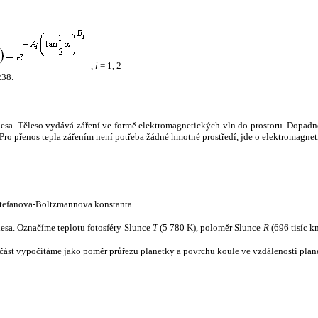
,
i
= 1, 2
238.
tělesa. Těleso vydává záření ve formě elektromagnetických vln do prostoru. Dopadne-l
u. Pro přenos tepla zářením není potřeba žádné hmotné prostředí, jde o elektromagnet
tefanova-Boltzmannova konstanta.
tělesa. Označíme teplotu fotosféry Slunce
T
(5 780 K), poloměr Slunce
R
(696 tisíc k
část vypočítáme jako poměr průřezu planetky a povrchu koule ve vzdálenosti plane