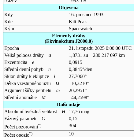
Název
1993 YB
Objevena
Kdy
16. prosince 1993
Kde
Kitt Peak
Kým
Spacewatch
Elementy dráhy
(Ekvinokcium J2000,0)
Epocha
21. listopadu 2025 0:00:00 UTC
Velká poloosa dráhy –
a
1,8731 au – 280 217 097 km
Excentricita –
e
0,0915
Střední denní pohyb –
n
0,3845°/den
Sklon dráhy k ekliptice –
i
27,7060°
Délka vzestupného uzlu –
Ω
110,3210°
Argument šířky perihelu –
ω
20,2951°
Střední anomálie –
M
144,2598°
Další údaje
Absolutní hvězdná velikost –
H
17,76 mag
Fázový parametr –
G
0,15
*)
304
Počet pozorování
*)
10
Počet opozic