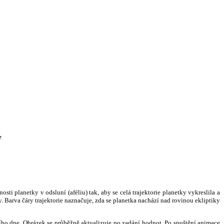
e
i planetky v odsluní (aféliu) tak, aby se celá trajektorie planetky vykreslila a
. Barva čáry trajektorie naznačuje, zda se planetka nachází nad rovinou ekliptiky
ního dne. Obrázek se průběžně aktualizuje po zadání hodnot. Po spuštění animace