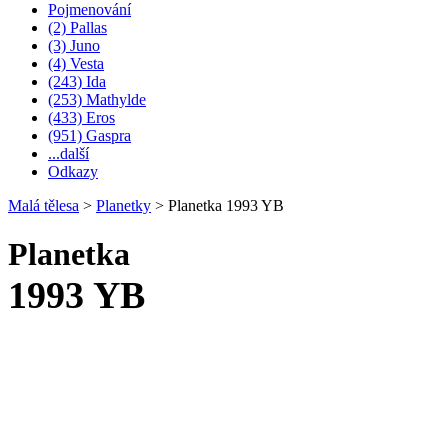
Pojmenování
(2) Pallas
(3) Juno
(4) Vesta
(243) Ida
(253) Mathylde
(433) Eros
(951) Gaspra
...další
Odkazy
Malá tělesa
>
Planetky
>
Planetka 1993 YB
Planetka
1993 YB