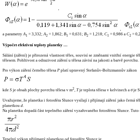
,
,
a parametry
A
= 3,332;
A
= 1,862;
B
= 0,631;
B
= 1,218;
C
= 0,986 a
C
= 0,
1
2
1
2
1
2
Výpočet efektivní teploty planetky …
Sálání (záření) je přirozená vlastnost těles, souvisí se změnami vnitřní energie 
tělesem. Pohltivost a odrazivost záření u tělesa závisí na jakosti a barvě povrch
Pro výkon záření černého tělesa
P
platí upravený Stefanův-Boltzmannův zákon
2
kde
S
je obsah plochy povrchu tělesa v m
,
T
je teplota tělesa v kelvinech a
σ
je S
Uvažujeme, že planetka i fotosféra Slunce vysílají i přijímají záření jako černá 
planetkou
d
.
Na planetku dopadá část tepelného záření vyzařovaného fotosférou Slunce. Tuto 
Tepelný výkon přijímaný planetkou od fotosféry Slunce je