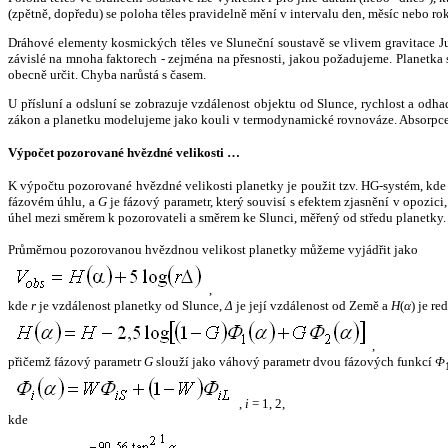
(zpětně, dopředu) se poloha těles pravidelně mění v intervalu den, měsíc nebo ro
Dráhové elementy kosmických těles ve Sluneční soustavě se vlivem gravitace Jup
závislé na mnoha faktorech - zejména na přesnosti, jakou požadujeme. Planetka se
obecně určit. Chyba narůstá s časem.
U přísluní a odsluní se zobrazuje vzdálenost objektu od Slunce, rychlost a od
zákon a planetku modelujeme jako kouli v termodynamické rovnováze. Absorpce 
Výpočet pozorované hvězdné velikosti …
K výpočtu pozorované hvězdné velikosti planetky je použit tzv. HG-systém, kd
fázovém úhlu, a
G
je fázový parametr, který souvisí s efektem zjasnění v opozic
úhel mezi směrem k pozorovateli a směrem ke Slunci, měřený od středu planetky. 
Průměrnou pozorovanou hvězdnou velikost planetky můžeme vyjádřit jako
,
kde
r
je vzdálenost planetky od Slunce,
Δ
je její vzdálenost od Země a
H
(
α
) je r
,
přičemž fázový parametr
G
slouží jako váhový parametr dvou fázových funkcí
Φ
,
i
= 1, 2,
kde