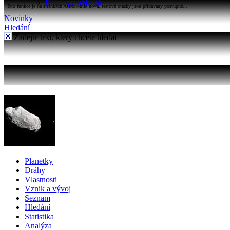
Katalogy objektů
Tato funkce je na stránkách Astronomia nová, testové otázky jsou přidávány postupně...
Novinky
Hledání
Zadejte text, který chcete hledat
Planetky
Dráhy
Vlastnosti
Vznik a vývoj
Seznam
Hledání
Statistika
Analýza