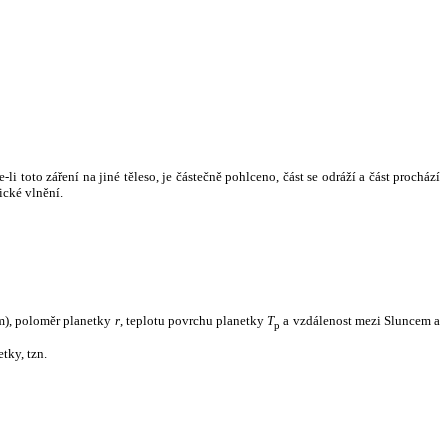
i toto záření na jiné těleso, je částečně pohlceno, část se odráží a část prochází
ické vlnění.
m), poloměr planetky
r
, teplotu povrchu planetky
T
a vzdálenost mezi Sluncem a
p
tky, tzn.