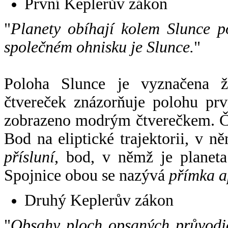
První Keplerův zákon
"
Planety obíhají kolem Slunce p
společném ohnisku je Slunce.
"
Poloha Slunce je vyznačena 
čtvereček znázorňuje polohu pr
zobrazeno modrým čtverečkem. Če
Bod na eliptické trajektorii, v n
přísluní
, bod, v němž je planet
Spojnice obou se nazývá
přímka a
Druhý Keplerův zákon
"
Obsahy ploch opsaných průvodič