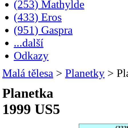
(253) Mathylde
(433) Eros
(951) Gaspra
...další
Odkazy
Malá tělesa
>
Planetky
>
Pl
Planetka
1999 US5
(333