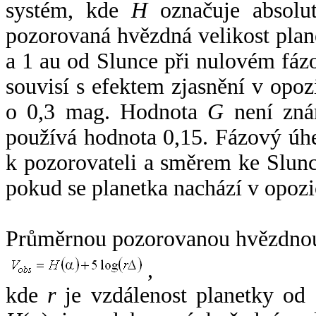
systém, kde
H
označuje absolut
pozorovaná hvězdná velikost plan
a 1 au od Slunce při nulovém fá
souvisí s efektem zjasnění v opoz
o 0,3 mag. Hodnota
G
není zná
používá hodnota 0,15. Fázový úh
k pozorovateli a směrem ke Slunc
pokud se planetka nachází v opozi
Průměrnou pozorovanou hvězdnou 
,
kde
r
je vzdálenost planetky od