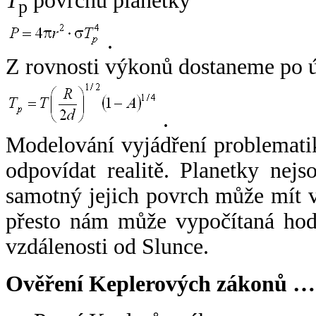
T
povrchu planetky
p
.
Z rovnosti výkonů dostaneme po 
.
Modelování vyjádření problemati
odpovídat realitě. Planetky nejso
samotný jejich povrch může mít v
přesto nám může vypočítaná hodn
vzdálenosti od Slunce.
Ověření Keplerových zákonů …