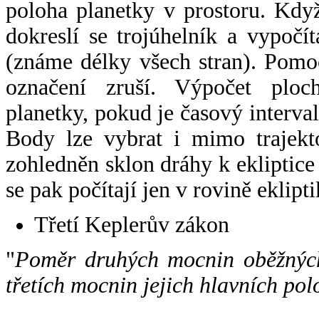
poloha planetky v prostoru. Kdy
dokreslí se trojúhelník a vypoč
(známe délky všech stran). Pomo
označení zruší. Výpočet ploch
planetky, pokud je časový interval
Body lze vybrat i mimo trajekto
zohledněn sklon dráhy k ekliptice
se pak počítají jen v rovině eklipti
Třetí Keplerův zákon
"
Poměr druhých mocnin oběžných
třetích mocnin jejich hlavních pol