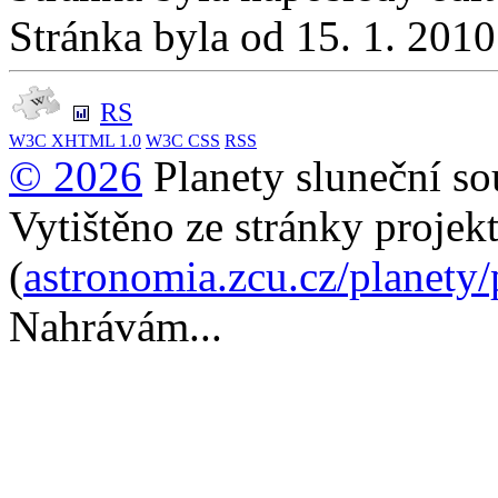
Stránka byla od 15. 1. 201
RS
W3C
XHTML 1.0
W3C
CSS
RSS
© 2026
Planety sluneční so
Vytištěno ze stránky projek
(
astronomia.zcu.cz/planety
Nahrávám...