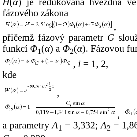
H
(
α
) je redukovaná hvězdná vel
fázového zákona
,
přičemž fázový parametr
G
slouž
funkcí
Φ
(
α
) a
Φ
(
α
). Fázovou fu
1
2
,
i
= 1, 2,
kde
,
,
a parametry
A
= 3,332;
A
= 1,8
1
2