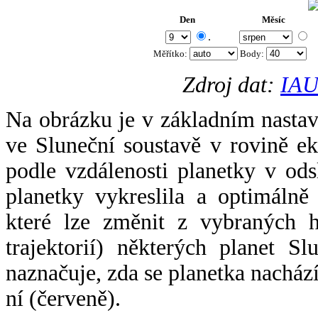
Den
Měsíc
.
Měřítko:
Body
:
Zdroj dat:
IAU
Na obrázku je v základním nastav
ve Sluneční soustavě v rovině ek
podle vzdálenosti planetky v odsl
planetky vykreslila a optimálně
které lze změnit z vybraných h
trajektorií) některých planet Sl
naznačuje, zda se planetka nacház
ní (červeně).