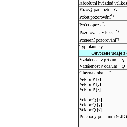
Absolutní hvězdná velikos
Fázový parametr –
G
*)
Počet pozorování
*)
Počet opozic
*)
Pozorována v letech
*)
Poslední pozorování
Typ planetky
Odvozené údaje z 
Vzdálenost v přísluní –
q
Vzdálenost v odsluní –
Q
Oběžná doba –
T
Vektor P [x]
Vektor P [y]
Vektor P [z]
Vektor Q [x]
Vektor Q [y]
Vektor Q [z]
Průchody přísluním (v
JD
)