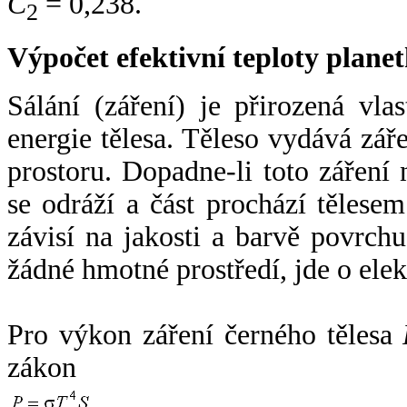
C
= 0,238.
2
Výpočet efektivní teploty plan
Sálání (záření) je přirozená vla
energie tělesa. Těleso vydává zá
prostoru. Dopadne-li toto záření n
se odráží a část prochází tělesem
závisí na jakosti a barvě povrch
žádné hmotné prostředí, jde o ele
Pro výkon záření černého tělesa
zákon