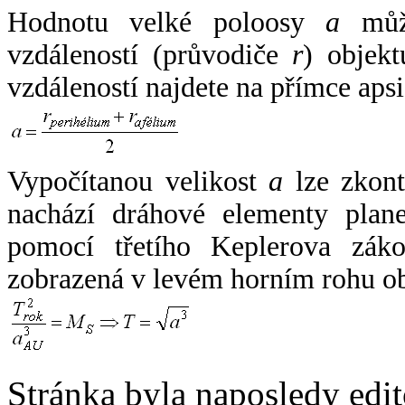
Hodnotu velké poloosy
a
může
vzdáleností (průvodiče
r
) objekt
vzdáleností najdete na přímce apsi
Vypočítanou velikost
a
lze zkont
nachází dráhové elementy plane
pomocí třetího Keplerova zák
zobrazená v levém horním rohu o
Stránka byla naposledy edi