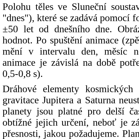
Polohu těles ve Sluneční sousta
"dnes"), které se zadává pomocí 
±50 let od dnešního dne. Obráz
hodnot. Po spuštění animace (zpě
mění v intervalu den, měsíc ne
animace je závislá na době potř
0,5-0,8 s).
Dráhové elementy kosmických t
gravitace Jupitera a Saturna neu
planety jsou platné pro delší č
obtížné jejich určení, neboť je 
přesnosti, jakou požadujeme. Pla