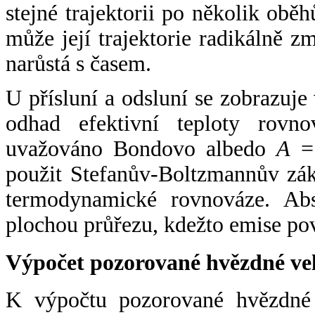
stejné trajektorii po několik oběh
může její trajektorie radikálně zm
narůstá s časem.
U přísluní a odsluní se zobrazuje
odhad efektivní teploty rovno
uvažováno Bondovo albedo
A
= 
použit Stefanův-Boltzmannův zák
termodynamické rovnováze. Abs
plochou průřezu, kdežto emise po
Výpočet pozorované hvězdné ve
K výpočtu pozorované hvězdné v