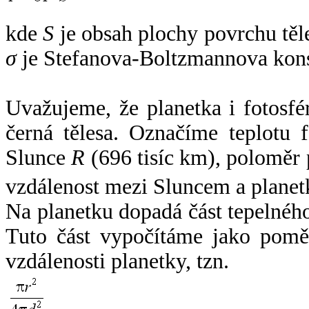
kde
S
je obsah plochy povrchu těl
σ
je Stefanova-Boltzmannova kons
Uvažujeme, že planetka i fotosfér
černá tělesa. Označíme teplotu 
Slunce
R
(696 tisíc km), poloměr
vzdálenost mezi Sluncem a plane
Na planetku dopadá část tepelnéh
Tuto část vypočítáme jako pomě
vzdálenosti planetky, tzn.