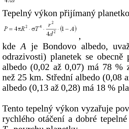
Tepelný výkon přijímaný planetko
,
kde
A
je Bondovo albedo, uvaž
odrazivosti) planetek se obecně
albedo (0,02 až 0,07) má 78 % z
než 25 km. Střední albedo (0,08 
albedo (0,13 až 0,28) má 18 % pla
Tento tepelný výkon vyzařuje po
rychlého otáčení a dobré tepelné