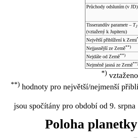
Průchody odsluním (v
JD
)
Tisserandův parametr –
T
J
(vztažený k Jupiteru)
Největší přiblížení k Zemi
**)
Nejjasnější ze Země
**)
Nejdále od Země
**
Nejméně jasná ze Země
*)
vztaženo
**)
hodnoty pro největší/nejmenší přibl
jsou spočítány pro období od 9. srpna
Poloha planetky