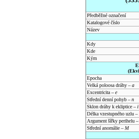
Předběžné označení
Katalogové číslo
Název
Kdy
Kde
Kým
E
(Ekv
Epocha
Velká poloosa dráhy –
a
Excentricita –
e
Střední denní pohyb –
n
Sklon dráhy k ekliptice –
i
Délka vzestupného uzlu –
Argument šířky perihelu 
Střední anomálie –
M