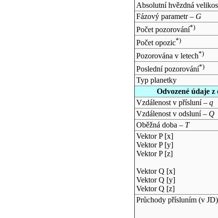
Absolutní hvězdná velikos
Fázový parametr –
G
*)
Počet pozorování
*)
Počet opozic
*)
Pozorována v letech
*)
Poslední pozorování
Typ planetky
Odvozené údaje z 
Vzdálenost v přísluní –
q
Vzdálenost v odsluní –
Q
Oběžná doba –
T
Vektor P [x]
Vektor P [y]
Vektor P [z]
Vektor Q [x]
Vektor Q [y]
Vektor Q [z]
Průchody přísluním (v
JD
)