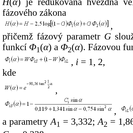
H
(
α
) je redukovaná hvězdná vel
fázového zákona
,
přičemž fázový parametr
G
slouž
funkcí
Φ
(
α
) a
Φ
(
α
). Fázovou fu
1
2
,
i
= 1, 2,
kde
,
,
a parametry
A
= 3,332;
A
= 1,8
1
2