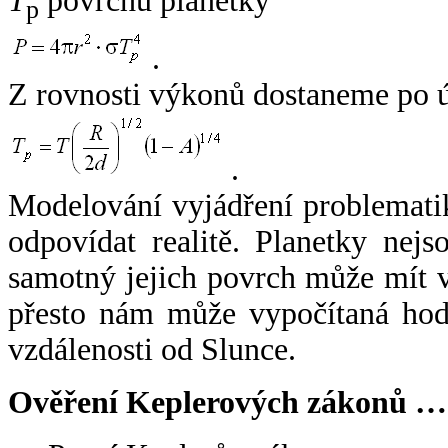
T
povrchu planetky
p
.
Z rovnosti výkonů dostaneme po 
.
Modelování vyjádření problemati
odpovídat realitě. Planetky nejso
samotný jejich povrch může mít v
přesto nám může vypočítaná hodn
vzdálenosti od Slunce.
Ověření Keplerových zákonů …