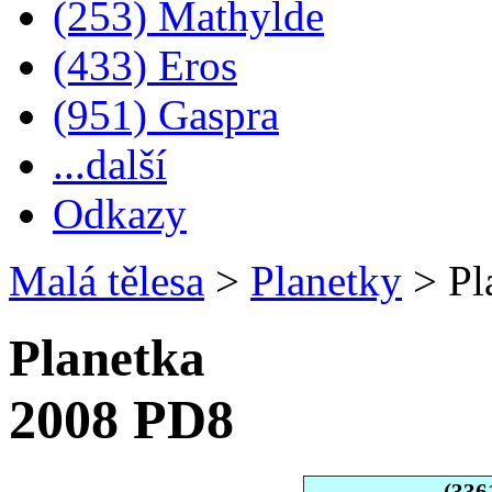
(253) Mathylde
(433) Eros
(951) Gaspra
...další
Odkazy
Malá tělesa
>
Planetky
>
Pl
Planetka
2008 PD8
(336