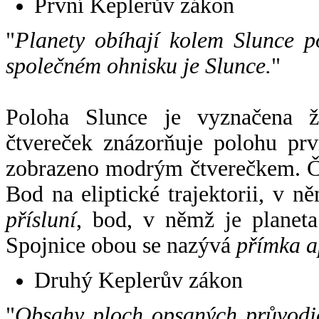
První Keplerův zákon
"
Planety obíhají kolem Slunce p
společném ohnisku je Slunce.
"
Poloha Slunce je vyznačena 
čtvereček znázorňuje polohu pr
zobrazeno modrým čtverečkem. Če
Bod na eliptické trajektorii, v n
přísluní
, bod, v němž je planet
Spojnice obou se nazývá
přímka a
Druhý Keplerův zákon
"
Obsahy ploch opsaných průvodič