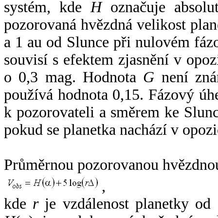
systém, kde
H
označuje absolut
pozorovaná hvězdná velikost plan
a 1 au od Slunce při nulovém fá
souvisí s efektem zjasnění v opoz
o 0,3 mag. Hodnota
G
není zná
používá hodnota 0,15. Fázový úh
k pozorovateli a směrem ke Slunc
pokud se planetka nachází v opozi
Průměrnou pozorovanou hvězdnou 
,
kde
r
je vzdálenost planetky od