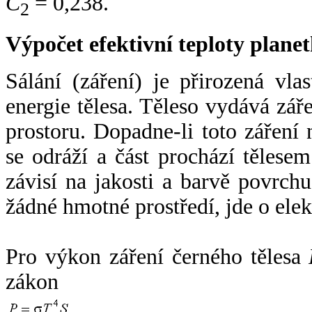
C
= 0,238.
2
Výpočet efektivní teploty plan
Sálání (záření) je přirozená vla
energie tělesa. Těleso vydává zá
prostoru. Dopadne-li toto záření n
se odráží a část prochází tělesem
závisí na jakosti a barvě povrch
žádné hmotné prostředí, jde o ele
Pro výkon záření černého tělesa
zákon