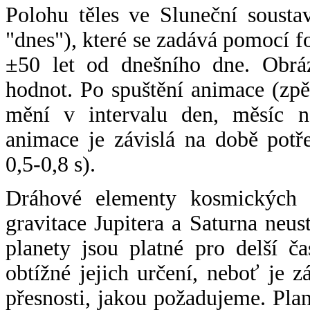
Polohu těles ve Sluneční sousta
"dnes"), které se zadává pomocí 
±50 let od dnešního dne. Obráz
hodnot. Po spuštění animace (zpě
mění v intervalu den, měsíc ne
animace je závislá na době potř
0,5-0,8 s).
Dráhové elementy kosmických t
gravitace Jupitera a Saturna neu
planety jsou platné pro delší č
obtížné jejich určení, neboť je 
přesnosti, jakou požadujeme. Pla