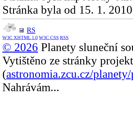
Stránka byla od 15. 1. 201
RS
W3C
XHTML 1.0
W3C
CSS
RSS
© 2026
Planety sluneční so
Vytištěno ze stránky projek
(
astronomia.zcu.cz/planety
Nahrávám...