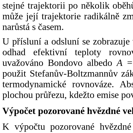
stejné trajektorii po několik oběh
může její trajektorie radikálně zm
narůstá s časem.
U přísluní a odsluní se zobrazuje
odhad efektivní teploty rovno
uvažováno Bondovo albedo
A
= 
použit Stefanův-Boltzmannův zák
termodynamické rovnováze. Abs
plochou průřezu, kdežto emise po
Výpočet pozorované hvězdné ve
K výpočtu pozorované hvězdné v