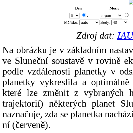
Den
Měsíc
.
Měřítko:
Body
:
Zdroj dat:
IAU
Na obrázku je v základním nastav
ve Sluneční soustavě v rovině ek
podle vzdálenosti planetky v odsl
planetky vykreslila a optimálně
které lze změnit z vybraných h
trajektorií) některých planet Sl
naznačuje, zda se planetka nacház
ní (červeně).