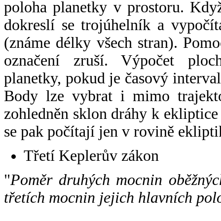
poloha planetky v prostoru. Kdy
dokreslí se trojúhelník a vypoč
(známe délky všech stran). Pomo
označení zruší. Výpočet ploch
planetky, pokud je časový interval
Body lze vybrat i mimo trajekto
zohledněn sklon dráhy k ekliptice
se pak počítají jen v rovině eklipti
Třetí Keplerův zákon
"
Poměr druhých mocnin oběžných
třetích mocnin jejich hlavních pol