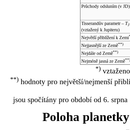
Průchody odsluním (v
JD
)
Tisserandův parametr –
T
J
(vztažený k Jupiteru)
Největší přiblížení k Zemi
**)
Nejjasnější ze Země
**)
Nejdále od Země
**
Nejméně jasná ze Země
*)
vztaženo
**)
hodnoty pro největší/nejmenší přibl
jsou spočítány pro období od 6. srpna
Poloha planetky