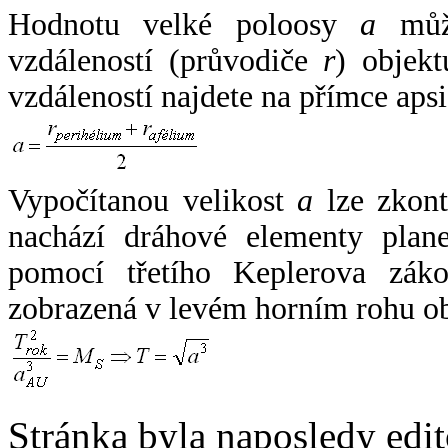
Hodnotu velké poloosy
a
může
vzdáleností (průvodiče
r
) objekt
vzdáleností najdete na přímce apsi
Vypočítanou velikost
a
lze zkont
nachází dráhové elementy plane
pomocí třetího Keplerova zák
zobrazená v levém horním rohu o
Stránka byla naposledy edi