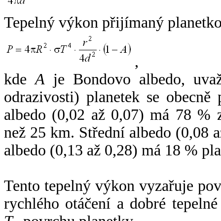
Tepelný výkon přijímaný planetko
,
kde
A
je Bondovo albedo, uvaž
odrazivosti) planetek se obecně
albedo (0,02 až 0,07) má 78 % z
než 25 km. Střední albedo (0,08 
albedo (0,13 až 0,28) má 18 % pla
Tento tepelný výkon vyzařuje po
rychlého otáčení a dobré tepelné