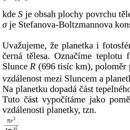
kde
S
je obsah plochy povrchu těl
σ
je Stefanova-Boltzmannova kons
Uvažujeme, že planetka i fotosfér
černá tělesa. Označíme teplotu 
Slunce
R
(696 tisíc km), poloměr
vzdálenost mezi Sluncem a plane
Na planetku dopadá část tepelnéh
Tuto část vypočítáme jako pomě
vzdálenosti planetky, tzn.