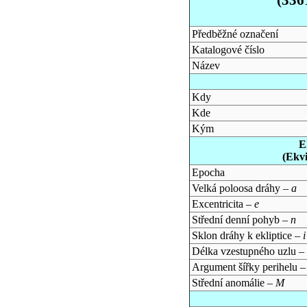
Předběžné označení
Katalogové číslo
Název
Kdy
Kde
Kým
E
(Ekv
Epocha
Velká poloosa dráhy –
a
Excentricita –
e
Střední denní pohyb –
n
Sklon dráhy k ekliptice –
i
Délka vzestupného uzlu –
Argument šířky perihelu 
Střední anomálie –
M