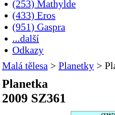
(253) Mathylde
(433) Eros
(951) Gaspra
...další
Odkazy
Malá tělesa
>
Planetky
>
Pl
Planetka
2009 SZ361
(3365