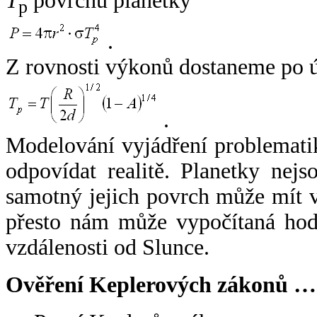
T
povrchu planetky
p
.
Z rovnosti výkonů dostaneme po 
.
Modelování vyjádření problemati
odpovídat realitě. Planetky nejso
samotný jejich povrch může mít v
přesto nám může vypočítaná hodn
vzdálenosti od Slunce.
Ověření Keplerových zákonů …