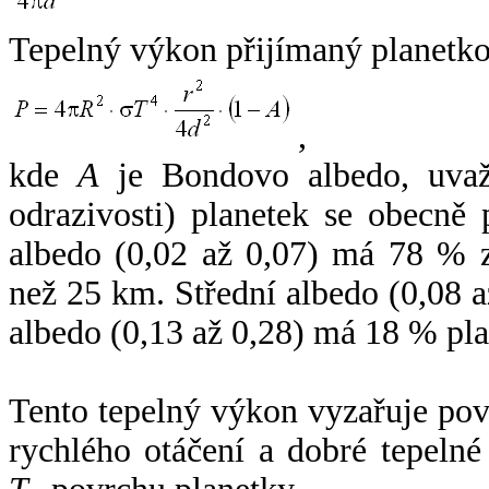
Tepelný výkon přijímaný planetko
,
kde
A
je Bondovo albedo, uvaž
odrazivosti) planetek se obecně
albedo (0,02 až 0,07) má 78 % z
než 25 km. Střední albedo (0,08 
albedo (0,13 až 0,28) má 18 % pla
Tento tepelný výkon vyzařuje po
rychlého otáčení a dobré tepelné