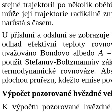
stejné trajektorii po několik oběh
může její trajektorie radikálně zm
narůstá s časem.
U přísluní a odsluní se zobrazuje
odhad efektivní teploty rovno
uvažováno Bondovo albedo
A
= 
použit Stefanův-Boltzmannův zák
termodynamické rovnováze. Abs
plochou průřezu, kdežto emise po
Výpočet pozorované hvězdné ve
K výpočtu pozorované hvězdné v