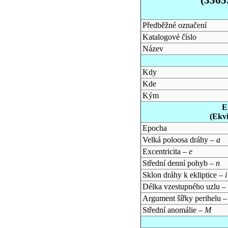
Předběžné označení
Katalogové číslo
Název
Kdy
Kde
Kým
E
(Ekv
Epocha
Velká poloosa dráhy –
a
Excentricita –
e
Střední denní pohyb –
n
Sklon dráhy k ekliptice –
i
Délka vzestupného uzlu –
Argument šířky perihelu 
Střední anomálie –
M