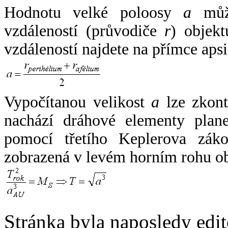
Hodnotu velké poloosy
a
může
vzdáleností (průvodiče
r
) objekt
vzdáleností najdete na přímce apsi
Vypočítanou velikost
a
lze zkont
nachází dráhové elementy plane
pomocí třetího Keplerova zák
zobrazená v levém horním rohu o
Stránka byla naposledy edi