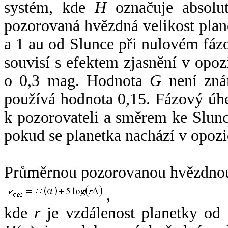
systém, kde
H
označuje absolut
pozorovaná hvězdná velikost plan
a 1 au od Slunce při nulovém fá
souvisí s efektem zjasnění v opoz
o 0,3 mag. Hodnota
G
není zná
používá hodnota 0,15. Fázový úh
k pozorovateli a směrem ke Slunc
pokud se planetka nachází v opozi
Průměrnou pozorovanou hvězdnou 
,
kde
r
je vzdálenost planetky od