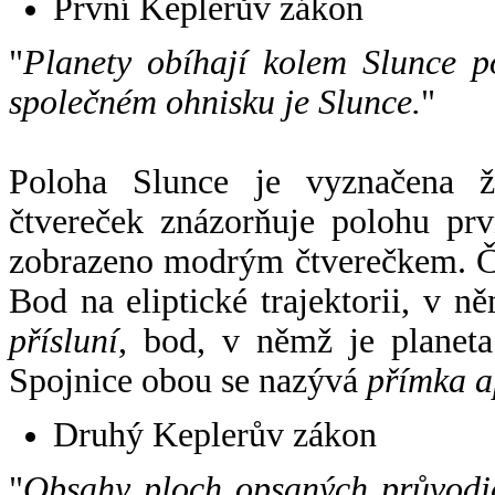
První Keplerův zákon
"
Planety obíhají kolem Slunce p
společném ohnisku je Slunce.
"
Poloha Slunce je vyznačena 
čtvereček znázorňuje polohu pr
zobrazeno modrým čtverečkem. Če
Bod na eliptické trajektorii, v n
přísluní
, bod, v němž je planet
Spojnice obou se nazývá
přímka a
Druhý Keplerův zákon
"
Obsahy ploch opsaných průvodič