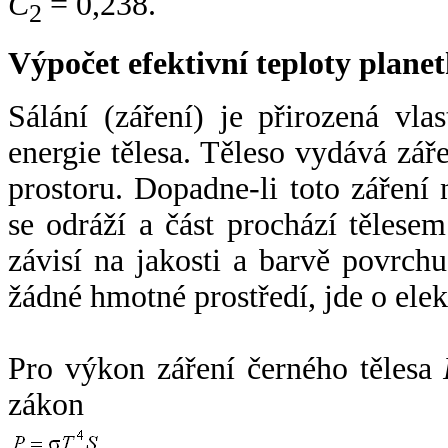
C
= 0,238.
2
Výpočet efektivní teploty plan
Sálání (záření) je přirozená vla
energie tělesa. Těleso vydává zá
prostoru. Dopadne-li toto záření n
se odráží a část prochází tělesem
závisí na jakosti a barvě povrch
žádné hmotné prostředí, jde o ele
Pro výkon záření černého tělesa
zákon