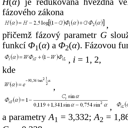
H
(
α
) je redukovaná hvězdná vel
fázového zákona
,
přičemž fázový parametr
G
slouž
funkcí
Φ
(
α
) a
Φ
(
α
). Fázovou fu
1
2
,
i
= 1, 2,
kde
,
,
a parametry
A
= 3,332;
A
= 1,8
1
2