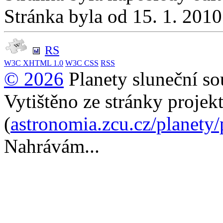
Stránka byla od 15. 1. 201
RS
W3C
XHTML 1.0
W3C
CSS
RSS
© 2026
Planety sluneční so
Vytištěno ze stránky projek
(
astronomia.zcu.cz/planety
Nahrávám...