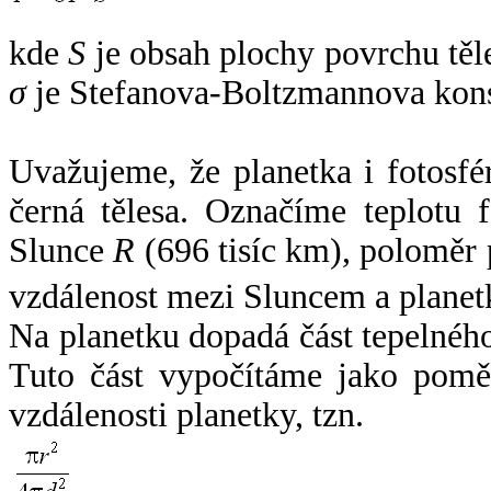
kde
S
je obsah plochy povrchu těl
σ
je Stefanova-Boltzmannova kons
Uvažujeme, že planetka i fotosfér
černá tělesa. Označíme teplotu 
Slunce
R
(696 tisíc km), poloměr
vzdálenost mezi Sluncem a plane
Na planetku dopadá část tepelnéh
Tuto část vypočítáme jako pomě
vzdálenosti planetky, tzn.