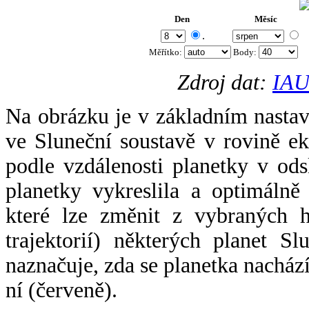
Den
Měsíc
.
Měřítko:
Body
:
Zdroj dat:
IAU
Na obrázku je v základním nastav
ve Sluneční soustavě v rovině ek
podle vzdálenosti planetky v odsl
planetky vykreslila a optimálně
které lze změnit z vybraných h
trajektorií) některých planet Sl
naznačuje, zda se planetka nacház
ní (červeně).