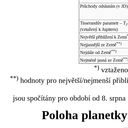
Průchody odsluním (v
JD
)
Tisserandův parametr –
T
J
(vztažený k Jupiteru)
Největší přiblížení k Zemi
**)
Nejjasnější ze Země
**)
Nejdále od Země
**
Nejméně jasná ze Země
*)
vztaženo
**)
hodnoty pro největší/nejmenší přibl
jsou spočítány pro období od 8. srpna
Poloha planetky