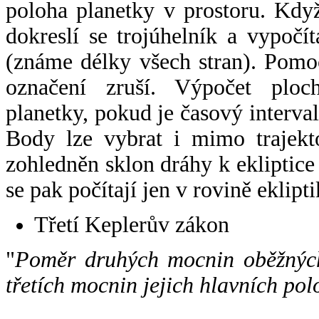
poloha planetky v prostoru. Kdy
dokreslí se trojúhelník a vypoč
(známe délky všech stran). Pomo
označení zruší. Výpočet ploch
planetky, pokud je časový interval
Body lze vybrat i mimo trajekto
zohledněn sklon dráhy k ekliptice
se pak počítají jen v rovině eklipti
Třetí Keplerův zákon
"
Poměr druhých mocnin oběžných
třetích mocnin jejich hlavních pol