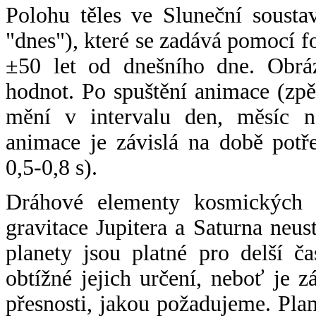
Polohu těles ve Sluneční sousta
"dnes"), které se zadává pomocí 
±50 let od dnešního dne. Obráz
hodnot. Po spuštění animace (zpě
mění v intervalu den, měsíc ne
animace je závislá na době potř
0,5-0,8 s).
Dráhové elementy kosmických t
gravitace Jupitera a Saturna neu
planety jsou platné pro delší č
obtížné jejich určení, neboť je 
přesnosti, jakou požadujeme. Pla