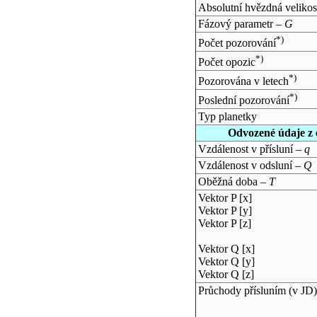
Absolutní hvězdná velikos
Fázový parametr –
G
*)
Počet pozorování
*)
Počet opozic
*)
Pozorována v letech
*)
Poslední pozorování
Typ planetky
Odvozené údaje z 
Vzdálenost v přísluní –
q
Vzdálenost v odsluní –
Q
Oběžná doba –
T
Vektor P [x]
Vektor P [y]
Vektor P [z]
Vektor Q [x]
Vektor Q [y]
Vektor Q [z]
Průchody přísluním (v
JD
)