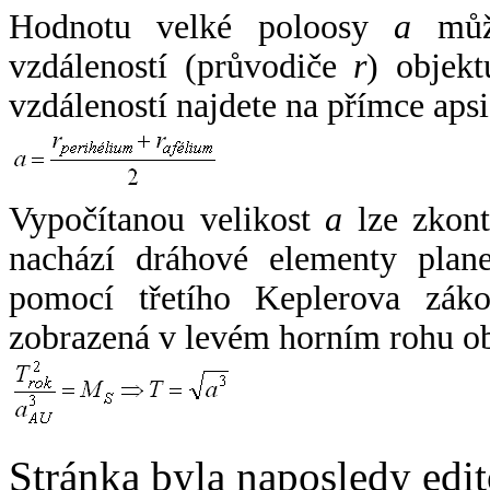
Hodnotu velké poloosy
a
může
vzdáleností (průvodiče
r
) objekt
vzdáleností najdete na přímce apsi
Vypočítanou velikost
a
lze zkont
nachází dráhové elementy plane
pomocí třetího Keplerova zák
zobrazená v levém horním rohu o
Stránka byla naposledy edi