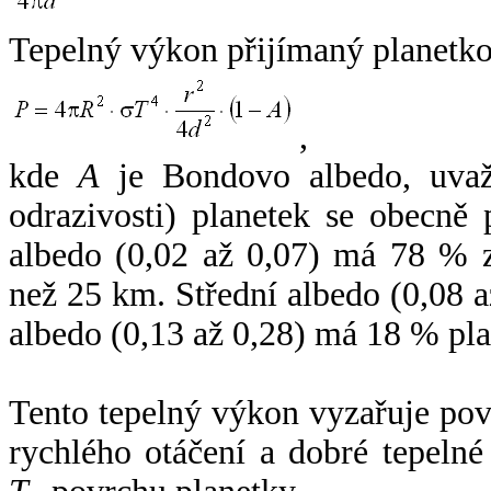
Tepelný výkon přijímaný planetko
,
kde
A
je Bondovo albedo, uvaž
odrazivosti) planetek se obecně
albedo (0,02 až 0,07) má 78 % z
než 25 km. Střední albedo (0,08 
albedo (0,13 až 0,28) má 18 % pla
Tento tepelný výkon vyzařuje po
rychlého otáčení a dobré tepelné