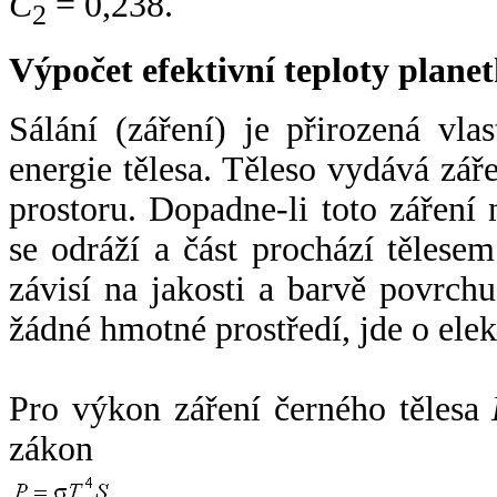
C
= 0,238.
2
Výpočet efektivní teploty plan
Sálání (záření) je přirozená vla
energie tělesa. Těleso vydává zá
prostoru. Dopadne-li toto záření n
se odráží a část prochází tělesem
závisí na jakosti a barvě povrch
žádné hmotné prostředí, jde o ele
Pro výkon záření černého tělesa
zákon