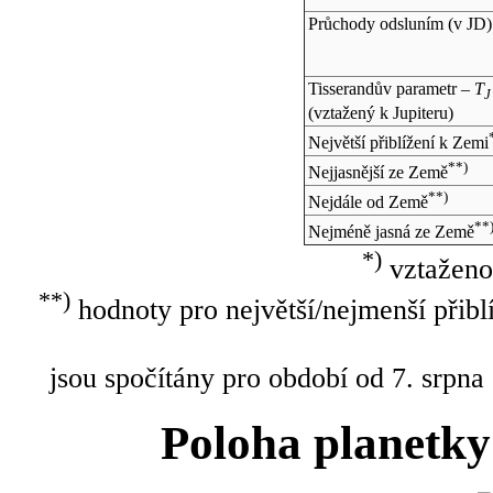
Průchody odsluním (v
JD
)
Tisserandův parametr –
T
J
(vztažený k Jupiteru)
Největší přiblížení k Zemi
**)
Nejjasnější ze Země
**)
Nejdále od Země
**
Nejméně jasná ze Země
*)
vztaženo
**)
hodnoty pro největší/nejmenší přibl
jsou spočítány pro období od 7. srpna
Poloha planetky