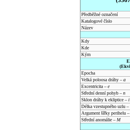
Předběžné označení
Katalogové číslo
Název
Kdy
Kde
Kým
E
(Ekv
Epocha
Velká poloosa dráhy –
a
Excentricita –
e
Střední denní pohyb –
n
Sklon dráhy k ekliptice –
i
Délka vzestupného uzlu –
Argument šířky perihelu 
Střední anomálie –
M