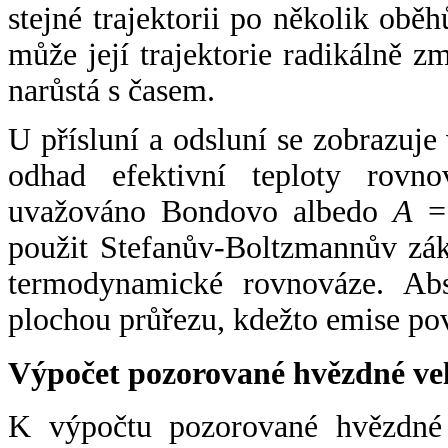
stejné trajektorii po několik oběh
může její trajektorie radikálně zm
narůstá s časem.
U přísluní a odsluní se zobrazuje
odhad efektivní teploty rovno
uvažováno Bondovo albedo
A
= 
použit Stefanův-Boltzmannův zák
termodynamické rovnováze. Abs
plochou průřezu, kdežto emise po
Výpočet pozorované hvězdné ve
K výpočtu pozorované hvězdné v