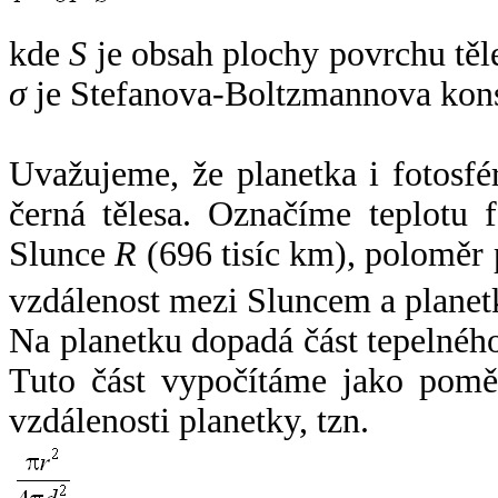
kde
S
je obsah plochy povrchu těl
σ
je Stefanova-Boltzmannova kons
Uvažujeme, že planetka i fotosfér
černá tělesa. Označíme teplotu 
Slunce
R
(696 tisíc km), poloměr
vzdálenost mezi Sluncem a plane
Na planetku dopadá část tepelnéh
Tuto část vypočítáme jako pomě
vzdálenosti planetky, tzn.