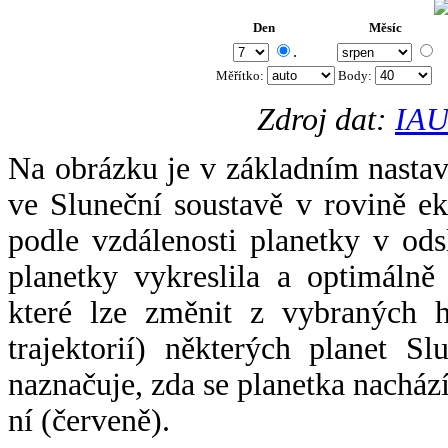
Den
Měsíc
.
Měřítko:
Body
:
Zdroj dat:
IAU
Na obrázku je v základním nastav
ve Sluneční soustavě v rovině ek
podle vzdálenosti planetky v odsl
planetky vykreslila a optimálně
které lze změnit z vybraných h
trajektorií) některých planet Sl
naznačuje, zda se planetka nacház
ní (červeně).