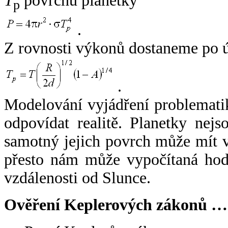
T
povrchu planetky
p
.
Z rovnosti výkonů dostaneme po 
.
Modelování vyjádření problemati
odpovídat realitě. Planetky nejso
samotný jejich povrch může mít v
přesto nám může vypočítaná hodn
vzdálenosti od Slunce.
Ověření Keplerových zákonů …