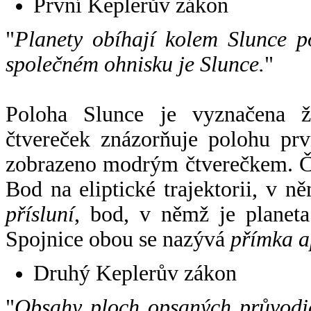
První Keplerův zákon
"
Planety obíhají kolem Slunce p
společném ohnisku je Slunce.
"
Poloha Slunce je vyznačena 
čtvereček znázorňuje polohu pr
zobrazeno modrým čtverečkem. Če
Bod na eliptické trajektorii, v n
přísluní
, bod, v němž je planet
Spojnice obou se nazývá
přímka a
Druhý Keplerův zákon
"
Obsahy ploch opsaných průvodič