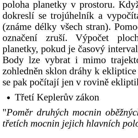
poloha planetky v prostoru. Kdy
dokreslí se trojúhelník a vypoč
(známe délky všech stran). Pomo
označení zruší. Výpočet ploch
planetky, pokud je časový interval
Body lze vybrat i mimo trajekto
zohledněn sklon dráhy k ekliptice
se pak počítají jen v rovině eklipti
Třetí Keplerův zákon
"
Poměr druhých mocnin oběžných
třetích mocnin jejich hlavních pol