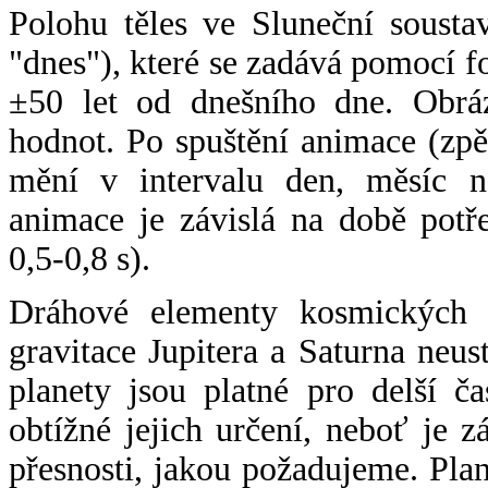
Polohu těles ve Sluneční sousta
"dnes"), které se zadává pomocí 
±50 let od dnešního dne. Obráz
hodnot. Po spuštění animace (zpě
mění v intervalu den, měsíc ne
animace je závislá na době potř
0,5-0,8 s).
Dráhové elementy kosmických t
gravitace Jupitera a Saturna neu
planety jsou platné pro delší č
obtížné jejich určení, neboť je 
přesnosti, jakou požadujeme. Pla