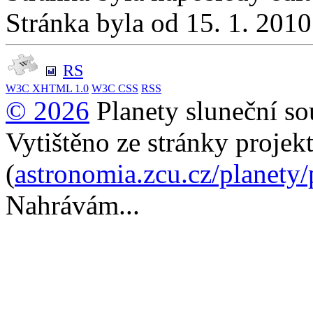
Stránka byla od 15. 1. 201
RS
W3C
XHTML 1.0
W3C
CSS
RSS
© 2026
Planety sluneční so
Vytištěno ze stránky projek
(
astronomia.zcu.cz/planety
Nahrávám...