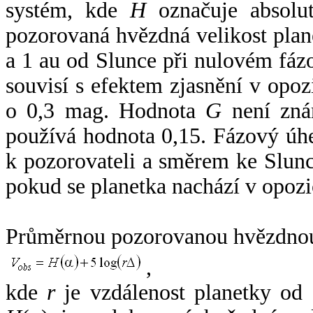
systém, kde
H
označuje absolut
pozorovaná hvězdná velikost plan
a 1 au od Slunce při nulovém fá
souvisí s efektem zjasnění v opoz
o 0,3 mag. Hodnota
G
není zná
používá hodnota 0,15. Fázový úh
k pozorovateli a směrem ke Slunc
pokud se planetka nachází v opozi
Průměrnou pozorovanou hvězdnou 
,
kde
r
je vzdálenost planetky od