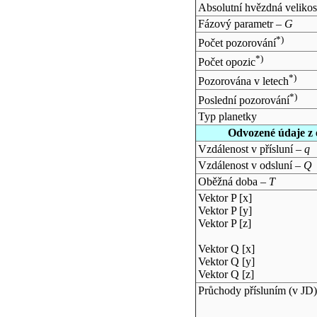
Absolutní hvězdná velikos
Fázový parametr –
G
*)
Počet pozorování
*)
Počet opozic
*)
Pozorována v letech
*)
Poslední pozorování
Typ planetky
Odvozené údaje z 
Vzdálenost v přísluní –
q
Vzdálenost v odsluní –
Q
Oběžná doba –
T
Vektor P [x]
Vektor P [y]
Vektor P [z]
Vektor Q [x]
Vektor Q [y]
Vektor Q [z]
Průchody přísluním (v
JD
)