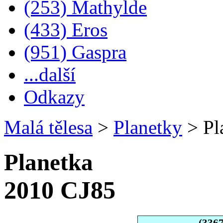
(253) Mathylde
(433) Eros
(951) Gaspra
...další
Odkazy
Malá tělesa
>
Planetky
>
Pl
Planetka
2010 CJ85
(336