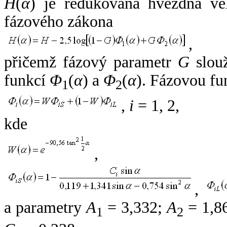
H
(
α
) je redukovaná hvězdná vel
fázového zákona
,
přičemž fázový parametr
G
slouž
funkcí
Φ
(
α
) a
Φ
(
α
). Fázovou fu
1
2
,
i
= 1, 2,
kde
,
,
a parametry
A
= 3,332;
A
= 1,8
1
2