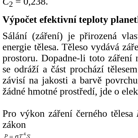
C
= 0,238.
2
Výpočet efektivní teploty plan
Sálání (záření) je přirozená vla
energie tělesa. Těleso vydává zá
prostoru. Dopadne-li toto záření n
se odráží a část prochází tělesem
závisí na jakosti a barvě povrch
žádné hmotné prostředí, jde o ele
Pro výkon záření černého tělesa
zákon