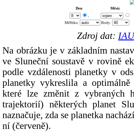
Den
Měsíc
.
Měřítko:
Body
:
Zdroj dat:
IAU
Na obrázku je v základním nastav
ve Sluneční soustavě v rovině ek
podle vzdálenosti planetky v odsl
planetky vykreslila a optimálně
které lze změnit z vybraných h
trajektorií) některých planet Sl
naznačuje, zda se planetka nacház
ní (červeně).