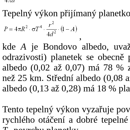
Tepelný výkon přijímaný planetko
,
kde
A
je Bondovo albedo, uvaž
odrazivosti) planetek se obecně
albedo (0,02 až 0,07) má 78 % z
než 25 km. Střední albedo (0,08 
albedo (0,13 až 0,28) má 18 % pla
Tento tepelný výkon vyzařuje po
rychlého otáčení a dobré tepelné