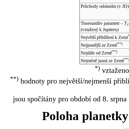
Průchody odsluním (v
JD
)
Tisserandův parametr –
T
J
(vztažený k Jupiteru)
Největší přiblížení k Zemi
**)
Nejjasnější ze Země
**)
Nejdále od Země
**
Nejméně jasná ze Země
*)
vztaženo
**)
hodnoty pro největší/nejmenší přibl
jsou spočítány pro období od 8. srpna
Poloha planetky