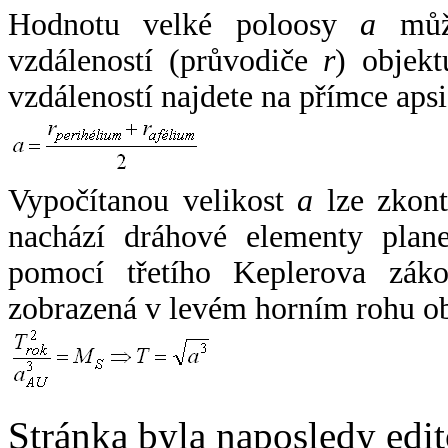
Hodnotu velké poloosy
a
může
vzdáleností (průvodiče
r
) objekt
vzdáleností najdete na přímce apsi
Vypočítanou velikost
a
lze zkont
nachází dráhové elementy plane
pomocí třetího Keplerova zák
zobrazená v levém horním rohu o
Stránka byla naposledy edi