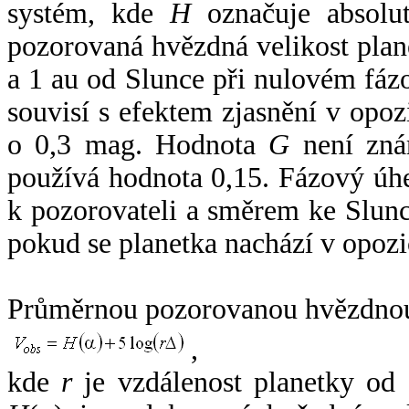
systém, kde
H
označuje absolut
pozorovaná hvězdná velikost plan
a 1 au od Slunce při nulovém fá
souvisí s efektem zjasnění v opoz
o 0,3 mag. Hodnota
G
není zná
používá hodnota 0,15. Fázový úh
k pozorovateli a směrem ke Slunc
pokud se planetka nachází v opozi
Průměrnou pozorovanou hvězdnou 
,
kde
r
je vzdálenost planetky od