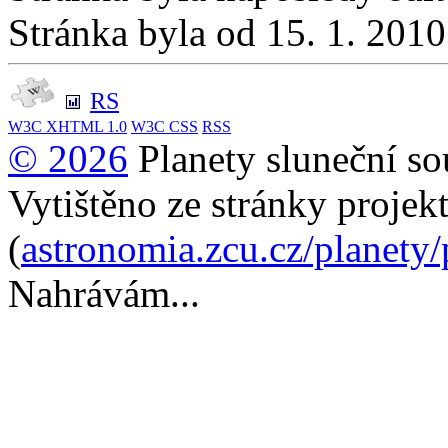
Stránka byla od 15. 1. 201
RS
W3C
XHTML 1.0
W3C
CSS
RSS
© 2026
Planety sluneční so
Vytištěno ze stránky projek
(
astronomia.zcu.cz/planety
Nahrávám...