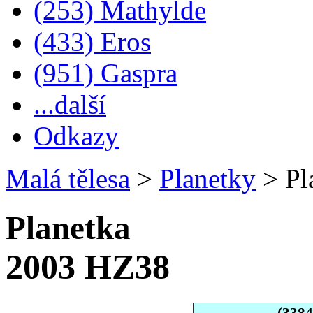
(253) Mathylde
(433) Eros
(951) Gaspra
...další
Odkazy
Malá tělesa
>
Planetky
>
Pl
Planetka
2003 HZ38
(338