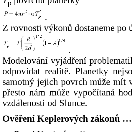
T
povrchu planetky
p
.
Z rovnosti výkonů dostaneme po 
.
Modelování vyjádření problemati
odpovídat realitě. Planetky nejso
samotný jejich povrch může mít v
přesto nám může vypočítaná hodn
vzdálenosti od Slunce.
Ověření Keplerových zákonů …