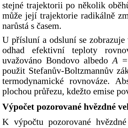
stejné trajektorii po několik oběh
může její trajektorie radikálně zm
narůstá s časem.
U přísluní a odsluní se zobrazuje
odhad efektivní teploty rovno
uvažováno Bondovo albedo
A
= 
použit Stefanův-Boltzmannův zák
termodynamické rovnováze. Abs
plochou průřezu, kdežto emise po
Výpočet pozorované hvězdné ve
K výpočtu pozorované hvězdné v