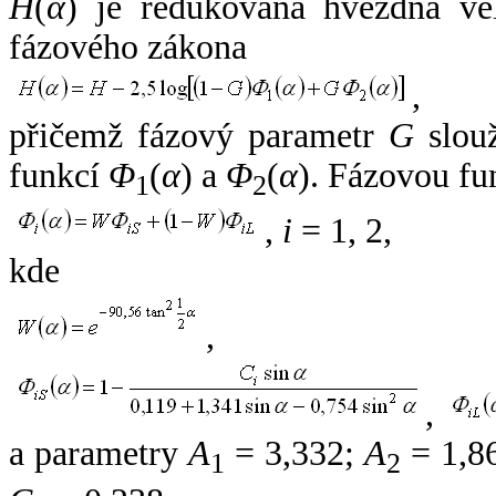
H
(
α
) je redukovaná hvězdná vel
fázového zákona
,
přičemž fázový parametr
G
slouž
funkcí
Φ
(
α
) a
Φ
(
α
). Fázovou fu
1
2
,
i
= 1, 2,
kde
,
,
a parametry
A
= 3,332;
A
= 1,8
1
2