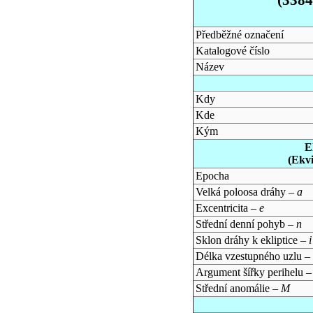
Předběžné označení
Katalogové číslo
Název
Kdy
Kde
Kým
E
(Ekv
Epocha
Velká poloosa dráhy –
a
Excentricita –
e
Střední denní pohyb –
n
Sklon dráhy k ekliptice –
i
Délka vzestupného uzlu –
Argument šířky perihelu 
Střední anomálie –
M