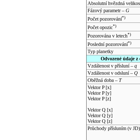
Absolutní hvězdná velikos
Fázový parametr –
G
*)
Počet pozorování
*)
Počet opozic
*)
Pozorována v letech
*)
Poslední pozorování
Typ planetky
Odvozené údaje z 
Vzdálenost v přísluní –
q
Vzdálenost v odsluní –
Q
Oběžná doba –
T
Vektor P [x]
Vektor P [y]
Vektor P [z]
Vektor Q [x]
Vektor Q [y]
Vektor Q [z]
Průchody přísluním (v
JD
)