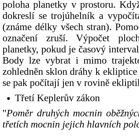
poloha planetky v prostoru. Kdy
dokreslí se trojúhelník a vypoč
(známe délky všech stran). Pomo
označení zruší. Výpočet ploch
planetky, pokud je časový interval
Body lze vybrat i mimo trajekto
zohledněn sklon dráhy k ekliptice
se pak počítají jen v rovině eklipti
Třetí Keplerův zákon
"
Poměr druhých mocnin oběžných
třetích mocnin jejich hlavních pol