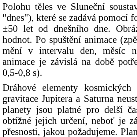
Polohu těles ve Sluneční sousta
"dnes"), které se zadává pomocí 
±50 let od dnešního dne. Obráz
hodnot. Po spuštění animace (zpě
mění v intervalu den, měsíc ne
animace je závislá na době potř
0,5-0,8 s).
Dráhové elementy kosmických t
gravitace Jupitera a Saturna neu
planety jsou platné pro delší č
obtížné jejich určení, neboť je 
přesnosti, jakou požadujeme. Pla