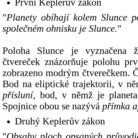
První Keplerův zákon
"
Planety obíhají kolem Slunce p
společném ohnisku je Slunce.
"
Poloha Slunce je vyznačena 
čtvereček znázorňuje polohu pr
zobrazeno modrým čtverečkem. Če
Bod na eliptické trajektorii, v n
přísluní
, bod, v němž je planet
Spojnice obou se nazývá
přímka a
Druhý Keplerův zákon
"
Obsahy ploch opsaných průvodič