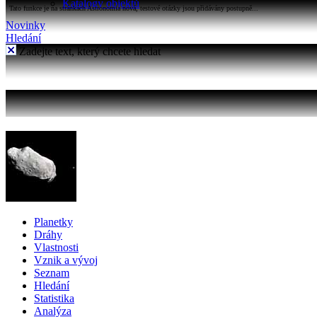
Katalogy objektů
Tato funkce je na stránkách Astronomia nová, testové otázky jsou přidávány postupně...
Novinky
Hledání
Zadejte text, který chcete hledat
Planetky
Dráhy
Vlastnosti
Vznik a vývoj
Seznam
Hledání
Statistika
Analýza