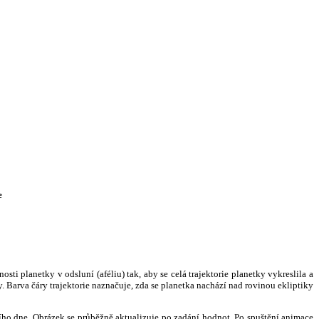
e
i planetky v odsluní (aféliu) tak, aby se celá trajektorie planetky vykreslila a
. Barva čáry trajektorie naznačuje, zda se planetka nachází nad rovinou ekliptiky
ního dne. Obrázek se průběžně aktualizuje po zadání hodnot. Po spuštění animace