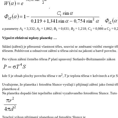
,
,
a parametry
A
= 3,332;
A
= 1,862;
B
= 0,631;
B
= 1,218;
C
= 0,986 a
C
= 0,
1
2
1
2
1
2
Výpočet efektivní teploty planetky …
Sálání (záření) je přirozená vlastnost těles, souvisí se změnami vnitřní energie 
tělesem. Pohltivost a odrazivost záření u tělesa závisí na jakosti a barvě povrch
Pro výkon záření černého tělesa
P
platí upravený Stefanův-Boltzmannův zákon
2
kde
S
je obsah plochy povrchu tělesa v m
,
T
je teplota tělesa v kelvinech a
σ
je S
Uvažujeme, že planetka i fotosféra Slunce vysílají i přijímají záření jako černá 
planetkou
d
.
Na planetku dopadá část tepelného záření vyzařovaného fotosférou Slunce. Tuto 
Tepelný výkon přijímaný planetkou od fotosféry Slunce je