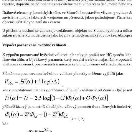
(zpětně, dopředu) se poloha těles pravidelně mění v intervalu den, měsíc nebo ro
Dráhové elementy kosmických těles ve Sluneční soustavě se vlivem gravitace Jup
závislé na mnoha faktorech - zejména na přesnosti, jakou požadujeme. Planetka se
obecně určit. Chyba narůstá s časem.
U přísluní a odsluní se zobrazuje vzdálenost objektu od Slunce, rychlost a od
zákon a planetku modelujeme jako kouli v termodynamické rovnováze. Absorpce 
Výpočet pozorované hvězdné velikosti …
K výpočtu pozorované hvězdné velikosti planetky je použit tzv. HG-systém, kd
fázovém úhlu, a
G
je fázový parametr, který souvisí s efektem zjasnění v opozic
úhel mezi směrem k pozorovateli a směrem ke Slunci, měřený od středu planetky. 
Průměrnou pozorovanou hvězdnou velikost planetky můžeme vyjádřit jako
,
kde
r
je vzdálenost planetky od Slunce,
Δ
je její vzdálenost od Země a
H
(
α
) je r
,
přičemž fázový parametr
G
slouží jako váhový parametr dvou fázových funkcí
Φ
,
i
= 1, 2,
kde