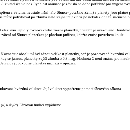
k (uživatelská volba). Rychlost animace je závislá na době potřebné pro vygenerová
itera a Saturna neustále mění. Pro Slunce (potažmo Zemi) a planety jsou platné p
 může pohybovat po zhruba stále stejné trajektorii po několik oběhů, nicméně při p
had efektivní teploty rovnovážného záření planetky, přičemž je uvažováno Bondov
záření od Slunce planetkou je plochou průřezu, kdežto emise povrchem koule.
e
H
označuje absolutní hvězdnou velikost planetky, což je pozorovaná hvězdná veli
i, kdy se jasnost planetky zvýší zhruba o 0,3 mag. Hodnota
G
není známa pro mnoho 
Je nulový, pokud se planetka nachází v opozici.
edukovaná hvězdná velikost. Její velikost vypočteme pomocí fázového zákona
(
α
) a
Φ
(
α
). Fázovou funkci vyjádříme
1
2