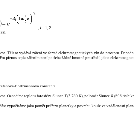
,
i
= 1, 2
238.
tělesa. Těleso vydává záření ve formě elektromagnetických vln do prostoru. Dopadne-l
u. Pro přenos tepla zářením není potřeba žádné hmotné prostředí, jde o elektromagnet
tefanova-Boltzmannova konstanta.
tělesa. Označíme teplotu fotosféry Slunce
T
(5 780 K), poloměr Slunce
R
(696 tisíc k
část vypočítáme jako poměr průřezu planetky a povrchu koule ve vzdálenosti plane