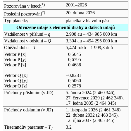
*)
2001–2026
Pozorována v letech
*)
20. dubna 2026
Poslední pozorování
Typ planetky
planetka v hlavním pásu
Odvozené údaje z elementů dráhy a dalších údajů
Vzdálenost v přísluní –
q
2,908 au – 434 985 000 km
Vzdálenost v odsluní –
Q
3,304 au – 494 295 000 km
Oběžná doba –
T
5,474 roků – 1 999,3 dnů
Vektor P [x]
0,5645
Vektor P [y]
0,6795
Vektor P [z]
0,4686
Vektor Q [x]
−0,8231
Vektor Q [y]
0,5060
Vektor Q [z]
0,2578
Průchody přísluním (v
JD
)
5. února 2024
(2 460 346),
27. července 2029
(2 462 346),
17. ledna 2035
(2 464 345)
Průchody odsluním (v
JD
)
1. listopadu 2026
(2 461 346),
22. dubna 2032
(2 463 345),
12. října 2037
(2 465 345)
Tisserandův parametr –
T
3,2
J