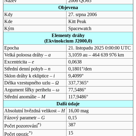
Název
2006 QO65
Objevena
Kdy
27. srpna 2006
Kde
Kitt Peak
Kým
Spacewatch
Elementy dráhy
(Ekvinokcium J2000,0)
Epocha
21. listopadu 2025 0:00:00 UTC
Velká poloosa dráhy –
a
3,1059 au – 464 639 976 km
Excentricita –
e
0,0638
Střední denní pohyb –
n
0,1801°/den
Sklon dráhy k ekliptice –
i
9,4099°
Délka vzestupného uzlu –
Ω
337,7365°
Argument šířky perihelu –
ω
77,5486°
Střední anomálie –
M
117,9486°
Další údaje
Absolutní hvězdná velikost –
H
16,00 mag
Fázový parametr –
G
0,15
*)
387
Počet pozorování
*)
15
Počet opozic