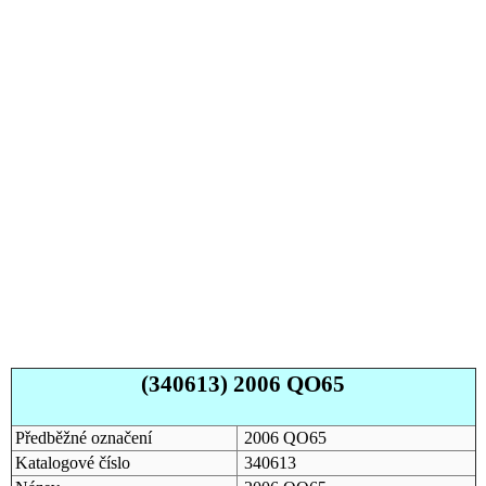
(340613) 2006 QO65
Předběžné označení
2006 QO65
Katalogové číslo
340613