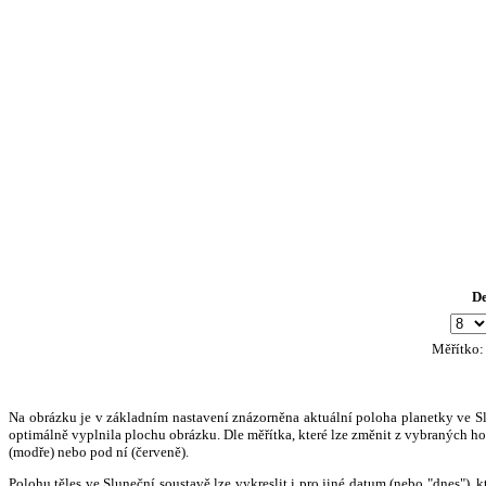
D
Měřítko
Na obrázku je v základním nastavení znázorněna aktuální poloha planetky ve Slun
optimálně vyplnila plochu obrázku. Dle měřítka, které lze změnit z vybraných hod
(modře) nebo pod ní (červeně).
Polohu těles ve Sluneční soustavě lze vykreslit i pro jiné datum (nebo "dnes")