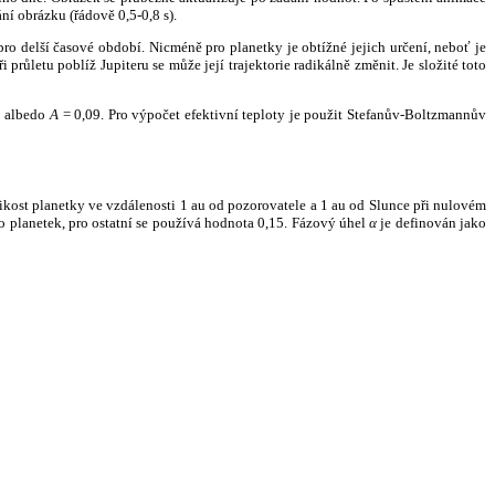
ní obrázku (řádově 0,5-0,8 s).
ro delší časové období. Nicméně pro planetky je obtížné jejich určení, neboť je
růletu poblíž Jupiteru se může její trajektorie radikálně změnit. Je složité toto
o albedo
A
= 0,09. Pro výpočet efektivní teploty je použit Stefanův-Boltzmannův
kost planetky ve vzdálenosti 1 au od pozorovatele a 1 au od Slunce při nulovém
planetek, pro ostatní se používá hodnota 0,15. Fázový úhel
α
je definován jako