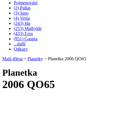
Pojmenování
(2) Pallas
(3) Juno
(4) Vesta
(243) Ida
(253) Mathylde
(433) Eros
(951) Gaspra
...další
Odkazy
Malá tělesa
>
Planetky
>
Planetka 2006 QO65
Planetka
2006 QO65