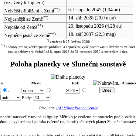
(vztažený k Jupiteru)
**)
6. listopadu 2045
(1,94 au)
Největší přiblížení k Zemi
**)
14. září 2028
(20,0 mag)
Nejjasnější ze Země
**)
20. listopadu 2026
(4,28 au)
Nejdále od Země
**)
18. září 2037
(22,3 mag)
Nejméně jasná ze Země
*)
vztaženo k 25. května 2026;
**)
hodnoty pro největší/nejmenší přiblížení a nejnižší/nejvyšší pozorovanou hvězdnou velikost
jsou spočítány pro období od 8. srpna 2026 do 31. prosince 2050 s intervalem 1 den.
Poloha planetky ve Sluneční soustavě
en
Měsíc
Rok
Animac
.
:
Body
:
Zdroj dat:
IAU Minor Planet Center
eční soustavě v rovině ekliptiky. Měřítko je zvoleno automaticky podle vzdálenost
not, je vykreslena i poloha (včetně trajektorií) některých planet Sluneční soustavy
, které se zadává pomocí formuláře pod obrázkem. Lze zadat datum ±50 let od dneš