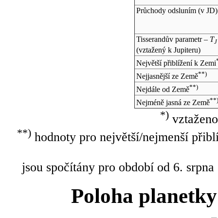
Průchody odsluním (v
JD
)
Tisserandův parametr –
T
J
(vztažený k Jupiteru)
Největší přiblížení k Zemi
**)
Nejjasnější ze Země
**)
Nejdále od Země
**
Nejméně jasná ze Země
*)
vztaženo
**)
hodnoty pro největší/nejmenší přibl
jsou spočítány pro období od 6. srpna
Poloha planetky