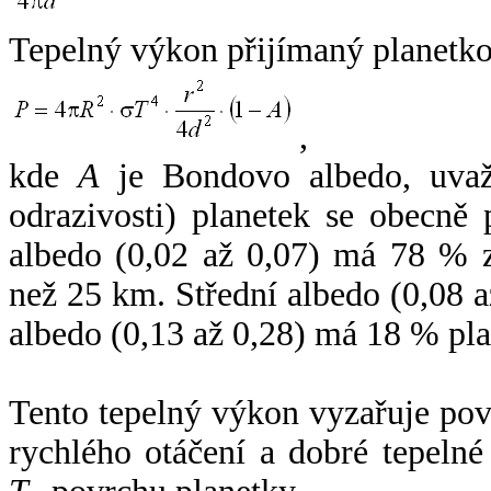
Tepelný výkon přijímaný planetko
,
kde
A
je Bondovo albedo, uvaž
odrazivosti) planetek se obecně
albedo (0,02 až 0,07) má 78 % z
než 25 km. Střední albedo (0,08 
albedo (0,13 až 0,28) má 18 % pla
Tento tepelný výkon vyzařuje po
rychlého otáčení a dobré tepelné