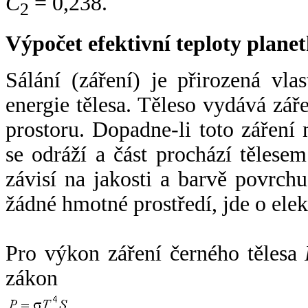
C
= 0,238.
2
Výpočet efektivní teploty plan
Sálání (záření) je přirozená vla
energie tělesa. Těleso vydává zá
prostoru. Dopadne-li toto záření n
se odráží a část prochází tělesem
závisí na jakosti a barvě povrch
žádné hmotné prostředí, jde o ele
Pro výkon záření černého tělesa
zákon