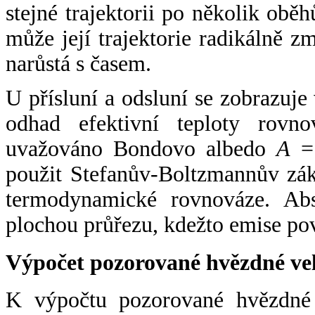
stejné trajektorii po několik oběh
může její trajektorie radikálně zm
narůstá s časem.
U přísluní a odsluní se zobrazuje
odhad efektivní teploty rovno
uvažováno Bondovo albedo
A
= 
použit Stefanův-Boltzmannův zák
termodynamické rovnováze. Abs
plochou průřezu, kdežto emise po
Výpočet pozorované hvězdné ve
K výpočtu pozorované hvězdné v