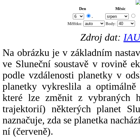
Den
Měsíc
.
Měřítko:
Body
:
Zdroj dat:
IAU
Na obrázku je v základním nastav
ve Sluneční soustavě v rovině ek
podle vzdálenosti planetky v odsl
planetky vykreslila a optimálně
které lze změnit z vybraných h
trajektorií) některých planet Sl
naznačuje, zda se planetka nacház
ní (červeně).