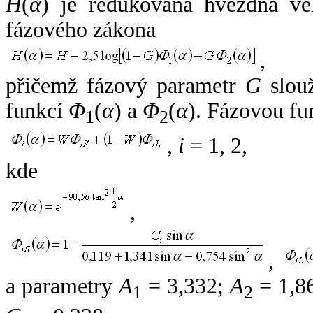
H
(
α
) je redukovaná hvězdná vel
fázového zákona
,
přičemž fázový parametr
G
slouž
funkcí
Φ
(
α
) a
Φ
(
α
). Fázovou fu
1
2
,
i
= 1, 2,
kde
,
,
a parametry
A
= 3,332;
A
= 1,8
1
2