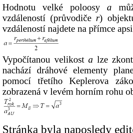
Hodnotu velké poloosy
a
může
vzdáleností (průvodiče
r
) objekt
vzdáleností najdete na přímce apsi
Vypočítanou velikost
a
lze zkont
nachází dráhové elementy plane
pomocí třetího Keplerova zák
zobrazená v levém horním rohu o
Stránka byla naposledy edi