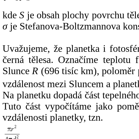
kde
S
je obsah plochy povrchu těl
σ
je Stefanova-Boltzmannova kons
Uvažujeme, že planetka i fotosfér
černá tělesa. Označíme teplotu 
Slunce
R
(696 tisíc km), poloměr
vzdálenost mezi Sluncem a plane
Na planetku dopadá část tepelnéh
Tuto část vypočítáme jako pomě
vzdálenosti planetky, tzn.