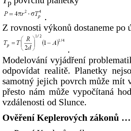
T
povrchu planetky
p
.
Z rovnosti výkonů dostaneme po 
.
Modelování vyjádření problemati
odpovídat realitě. Planetky nejso
samotný jejich povrch může mít v
přesto nám může vypočítaná hodn
vzdálenosti od Slunce.
Ověření Keplerových zákonů …