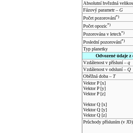
Absolutní hvězdná velikos
Fázový parametr –
G
*)
Počet pozorování
*)
Počet opozic
*)
Pozorována v letech
*)
Poslední pozorování
Typ planetky
Odvozené údaje z 
Vzdálenost v přísluní –
q
Vzdálenost v odsluní –
Q
Oběžná doba –
T
Vektor P [x]
Vektor P [y]
Vektor P [z]
Vektor Q [x]
Vektor Q [y]
Vektor Q [z]
Průchody přísluním (v
JD
)