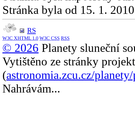
Stránka byla od 15. 1. 201
RS
W3C
XHTML 1.0
W3C
CSS
RSS
© 2026
Planety sluneční so
Vytištěno ze stránky projek
(
astronomia.zcu.cz/planety
Nahrávám...