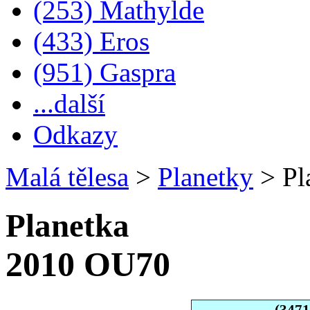
(253) Mathylde
(433) Eros
(951) Gaspra
...další
Odkazy
Malá tělesa
>
Planetky
>
Pl
Planetka
2010 OU70
(347