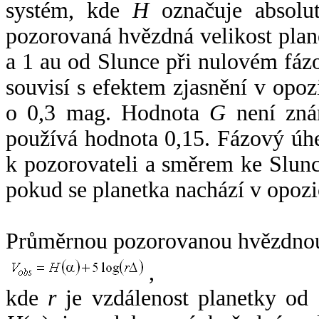
systém, kde
H
označuje absolut
pozorovaná hvězdná velikost plan
a 1 au od Slunce při nulovém fá
souvisí s efektem zjasnění v opoz
o 0,3 mag. Hodnota
G
není zná
používá hodnota 0,15. Fázový úh
k pozorovateli a směrem ke Slunc
pokud se planetka nachází v opozi
Průměrnou pozorovanou hvězdnou 
,
kde
r
je vzdálenost planetky od