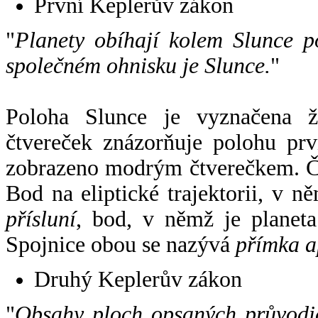
První Keplerův zákon
"
Planety obíhají kolem Slunce p
společném ohnisku je Slunce.
"
Poloha Slunce je vyznačena 
čtvereček znázorňuje polohu pr
zobrazeno modrým čtverečkem. Če
Bod na eliptické trajektorii, v n
přísluní
, bod, v němž je planet
Spojnice obou se nazývá
přímka a
Druhý Keplerův zákon
"
Obsahy ploch opsaných průvodič