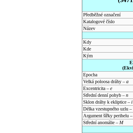
Předběžné označení
Katalogové číslo
Název
Kdy
Kde
Kým
E
(Ekv
Epocha
Velká poloosa dráhy –
a
Excentricita –
e
Střední denní pohyb –
n
Sklon dráhy k ekliptice –
i
Délka vzestupného uzlu –
Argument šířky perihelu 
Střední anomálie –
M