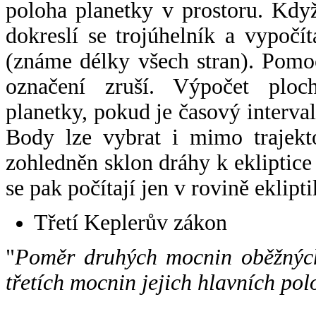
poloha planetky v prostoru. Kdy
dokreslí se trojúhelník a vypoč
(známe délky všech stran). Pomo
označení zruší. Výpočet ploch
planetky, pokud je časový interval
Body lze vybrat i mimo trajekto
zohledněn sklon dráhy k ekliptice
se pak počítají jen v rovině eklipti
Třetí Keplerův zákon
"
Poměr druhých mocnin oběžných
třetích mocnin jejich hlavních pol