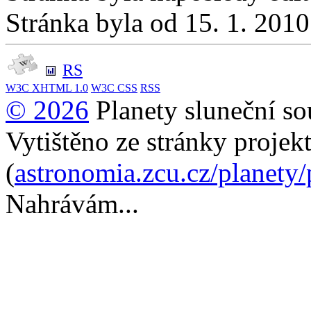
Stránka byla od 15. 1. 201
RS
W3C
XHTML 1.0
W3C
CSS
RSS
© 2026
Planety sluneční so
Vytištěno ze stránky projek
(
astronomia.zcu.cz/planety
Nahrávám...