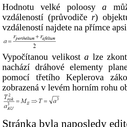
Hodnotu velké poloosy
a
může
vzdáleností (průvodiče
r
) objekt
vzdáleností najdete na přímce apsi
Vypočítanou velikost
a
lze zkont
nachází dráhové elementy plane
pomocí třetího Keplerova zák
zobrazená v levém horním rohu o
Stránka byla naposledy edi