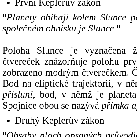
První Keplerův zákon
"
Planety obíhají kolem Slunce p
společném ohnisku je Slunce.
"
Poloha Slunce je vyznačena 
čtvereček znázorňuje polohu pr
zobrazeno modrým čtverečkem. Če
Bod na eliptické trajektorii, v n
přísluní
, bod, v němž je planet
Spojnice obou se nazývá
přímka a
Druhý Keplerův zákon
"
Obsahy ploch opsaných průvodič