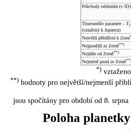
Průchody odsluním (v
JD
)
Tisserandův parametr –
T
J
(vztažený k Jupiteru)
Největší přiblížení k Zemi
**)
Nejjasnější ze Země
**)
Nejdále od Země
**
Nejméně jasná ze Země
*)
vztaženo
**)
hodnoty pro největší/nejmenší přibl
jsou spočítány pro období od 8. srpna
Poloha planetky