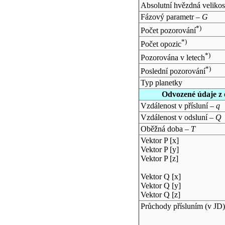
Absolutní hvězdná velikos
Fázový parametr –
G
*)
Počet pozorování
*)
Počet opozic
*)
Pozorována v letech
*)
Poslední pozorování
Typ planetky
Odvozené údaje z 
Vzdálenost v přísluní –
q
Vzdálenost v odsluní –
Q
Oběžná doba –
T
Vektor P [x]
Vektor P [y]
Vektor P [z]
Vektor Q [x]
Vektor Q [y]
Vektor Q [z]
Průchody přísluním (v
JD
)