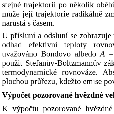
stejné trajektorii po několik oběh
může její trajektorie radikálně zm
narůstá s časem.
U přísluní a odsluní se zobrazuje
odhad efektivní teploty rovno
uvažováno Bondovo albedo
A
= 
použit Stefanův-Boltzmannův zák
termodynamické rovnováze. Abs
plochou průřezu, kdežto emise po
Výpočet pozorované hvězdné ve
K výpočtu pozorované hvězdné v