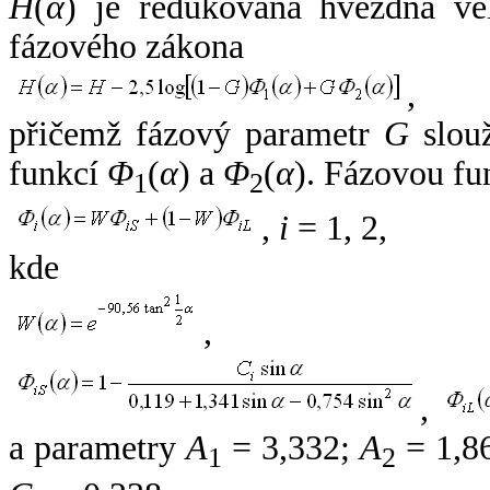
H
(
α
) je redukovaná hvězdná vel
fázového zákona
,
přičemž fázový parametr
G
slouž
funkcí
Φ
(
α
) a
Φ
(
α
). Fázovou fu
1
2
,
i
= 1, 2,
kde
,
,
a parametry
A
= 3,332;
A
= 1,8
1
2