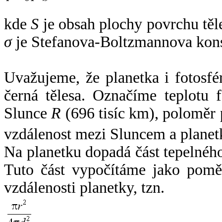
kde
S
je obsah plochy povrchu těl
σ
je Stefanova-Boltzmannova kons
Uvažujeme, že planetka i fotosfér
černá tělesa. Označíme teplotu 
Slunce
R
(696 tisíc km), poloměr
vzdálenost mezi Sluncem a plane
Na planetku dopadá část tepelnéh
Tuto část vypočítáme jako pomě
vzdálenosti planetky, tzn.