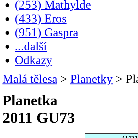
(253) Mathylde
(433) Eros
(951) Gaspra
...další
Odkazy
Malá tělesa
>
Planetky
>
Pl
Planetka
2011 GU73
(347