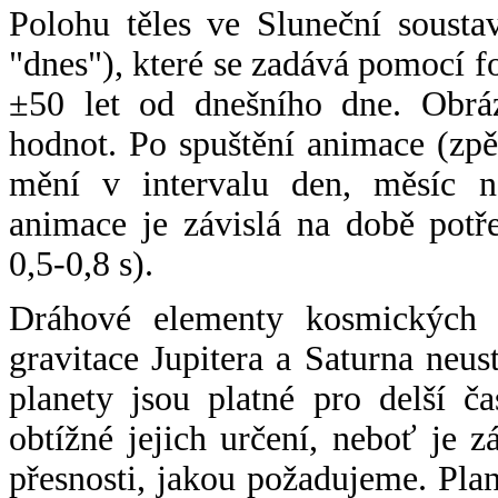
Polohu těles ve Sluneční sousta
"dnes"), které se zadává pomocí 
±50 let od dnešního dne. Obráz
hodnot. Po spuštění animace (zpě
mění v intervalu den, měsíc ne
animace je závislá na době potř
0,5-0,8 s).
Dráhové elementy kosmických t
gravitace Jupitera a Saturna neu
planety jsou platné pro delší č
obtížné jejich určení, neboť je 
přesnosti, jakou požadujeme. Pla