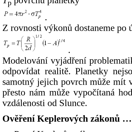
T
povrchu planetky
p
.
Z rovnosti výkonů dostaneme po 
.
Modelování vyjádření problemati
odpovídat realitě. Planetky nejso
samotný jejich povrch může mít v
přesto nám může vypočítaná hodn
vzdálenosti od Slunce.
Ověření Keplerových zákonů …