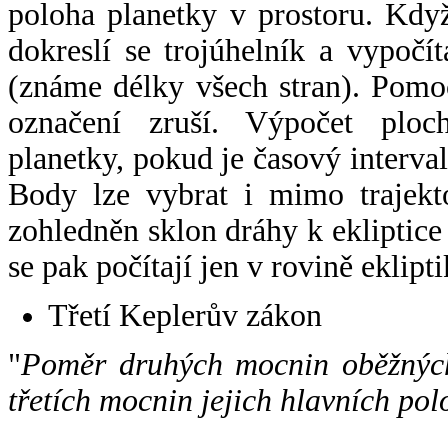
poloha planetky v prostoru. Kdy
dokreslí se trojúhelník a vypoč
(známe délky všech stran). Pomo
označení zruší. Výpočet ploch
planetky, pokud je časový interval
Body lze vybrat i mimo trajekto
zohledněn sklon dráhy k ekliptice
se pak počítají jen v rovině eklipti
Třetí Keplerův zákon
"
Poměr druhých mocnin oběžných
třetích mocnin jejich hlavních pol