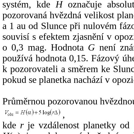
systém, kde
H
označuje absolut
pozorovaná hvězdná velikost plan
a 1 au od Slunce při nulovém fá
souvisí s efektem zjasnění v opoz
o 0,3 mag. Hodnota
G
není zná
používá hodnota 0,15. Fázový úh
k pozorovateli a směrem ke Slunc
pokud se planetka nachází v opozi
Průměrnou pozorovanou hvězdnou 
,
kde
r
je vzdálenost planetky od