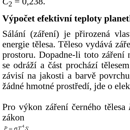
C
= 0,238.
2
Výpočet efektivní teploty plan
Sálání (záření) je přirozená vla
energie tělesa. Těleso vydává zá
prostoru. Dopadne-li toto záření n
se odráží a část prochází tělesem
závisí na jakosti a barvě povrch
žádné hmotné prostředí, jde o ele
Pro výkon záření černého tělesa
zákon