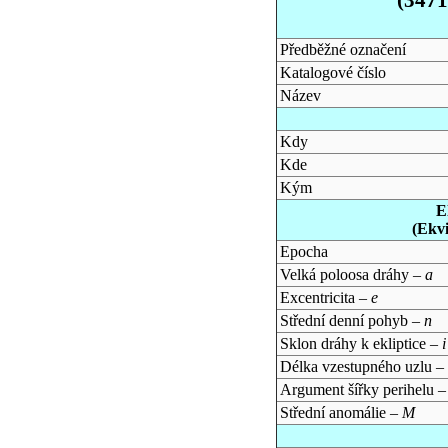
Předběžné označení
Katalogové číslo
Název
Kdy
Kde
Kým
E
(Ekv
Epocha
Velká poloosa dráhy –
a
Excentricita –
e
Střední denní pohyb –
n
Sklon dráhy k ekliptice –
i
Délka vzestupného uzlu –
Argument šířky perihelu 
Střední anomálie –
M