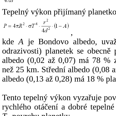
Tepelný výkon přijímaný planetko
,
kde
A
je Bondovo albedo, uvaž
odrazivosti) planetek se obecně
albedo (0,02 až 0,07) má 78 % z
než 25 km. Střední albedo (0,08 
albedo (0,13 až 0,28) má 18 % pla
Tento tepelný výkon vyzařuje po
rychlého otáčení a dobré tepelné