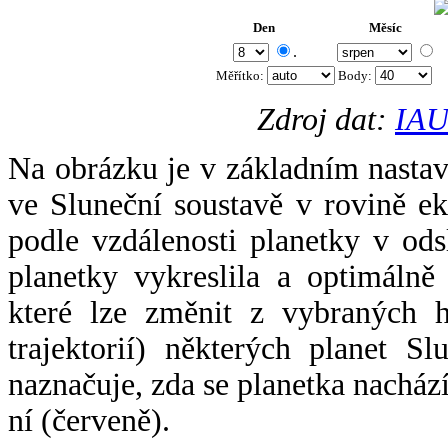
Den
Měsíc
.
Měřítko:
Body
:
Zdroj dat:
IAU
Na obrázku je v základním nastav
ve Sluneční soustavě v rovině ek
podle vzdálenosti planetky v odsl
planetky vykreslila a optimálně
které lze změnit z vybraných h
trajektorií) některých planet Sl
naznačuje, zda se planetka nacház
ní (červeně).