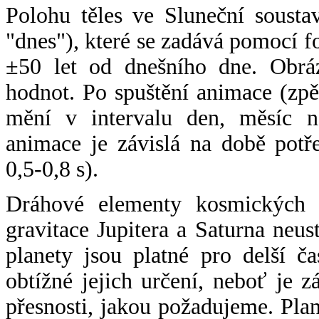
Polohu těles ve Sluneční sousta
"dnes"), které se zadává pomocí 
±50 let od dnešního dne. Obráz
hodnot. Po spuštění animace (zpě
mění v intervalu den, měsíc ne
animace je závislá na době potř
0,5-0,8 s).
Dráhové elementy kosmických t
gravitace Jupitera a Saturna neu
planety jsou platné pro delší č
obtížné jejich určení, neboť je 
přesnosti, jakou požadujeme. Pla