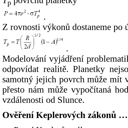
T
povrchu planetky
p
.
Z rovnosti výkonů dostaneme po 
.
Modelování vyjádření problemati
odpovídat realitě. Planetky nejso
samotný jejich povrch může mít v
přesto nám může vypočítaná hodn
vzdálenosti od Slunce.
Ověření Keplerových zákonů …