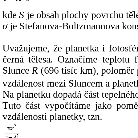
kde
S
je obsah plochy povrchu těl
σ
je Stefanova-Boltzmannova kons
Uvažujeme, že planetka i fotosfér
černá tělesa. Označíme teplotu 
Slunce
R
(696 tisíc km), poloměr
vzdálenost mezi Sluncem a plane
Na planetku dopadá část tepelnéh
Tuto část vypočítáme jako pomě
vzdálenosti planetky, tzn.