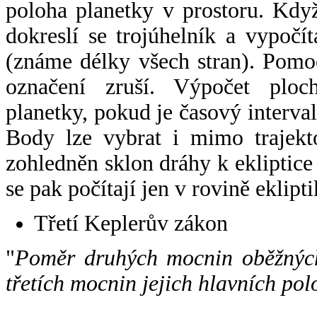
poloha planetky v prostoru. Kdy
dokreslí se trojúhelník a vypoč
(známe délky všech stran). Pomo
označení zruší. Výpočet ploch
planetky, pokud je časový interval
Body lze vybrat i mimo trajekto
zohledněn sklon dráhy k ekliptice
se pak počítají jen v rovině eklipti
Třetí Keplerův zákon
"
Poměr druhých mocnin oběžných
třetích mocnin jejich hlavních pol