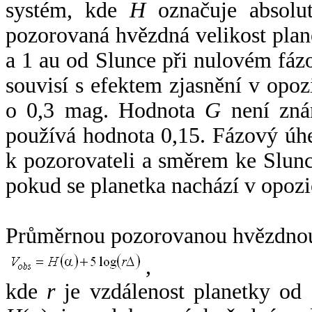
systém, kde
H
označuje absolut
pozorovaná hvězdná velikost plan
a 1 au od Slunce při nulovém fá
souvisí s efektem zjasnění v opoz
o 0,3 mag. Hodnota
G
není zná
používá hodnota 0,15. Fázový úh
k pozorovateli a směrem ke Slunc
pokud se planetka nachází v opozi
Průměrnou pozorovanou hvězdnou 
,
kde
r
je vzdálenost planetky od