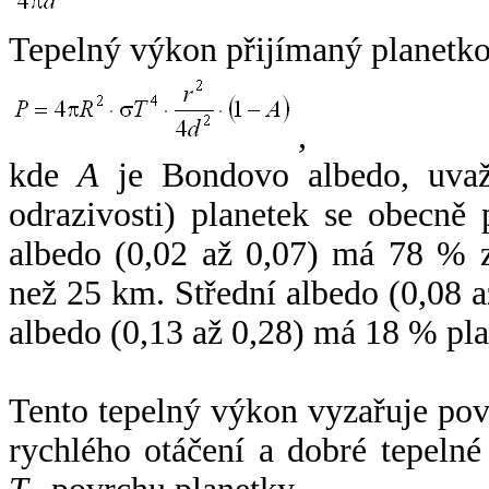
Tepelný výkon přijímaný planetko
,
kde
A
je Bondovo albedo, uvaž
odrazivosti) planetek se obecně
albedo (0,02 až 0,07) má 78 % z
než 25 km. Střední albedo (0,08 
albedo (0,13 až 0,28) má 18 % pla
Tento tepelný výkon vyzařuje po
rychlého otáčení a dobré tepelné