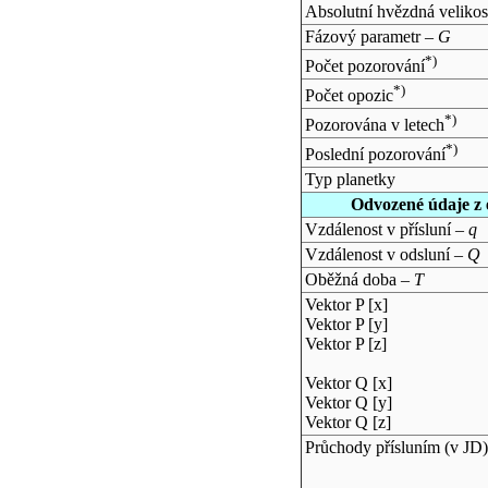
Absolutní hvězdná velikos
Fázový parametr –
G
*)
Počet pozorování
*)
Počet opozic
*)
Pozorována v letech
*)
Poslední pozorování
Typ planetky
Odvozené údaje z 
Vzdálenost v přísluní –
q
Vzdálenost v odsluní –
Q
Oběžná doba –
T
Vektor P [x]
Vektor P [y]
Vektor P [z]
Vektor Q [x]
Vektor Q [y]
Vektor Q [z]
Průchody přísluním (v
JD
)