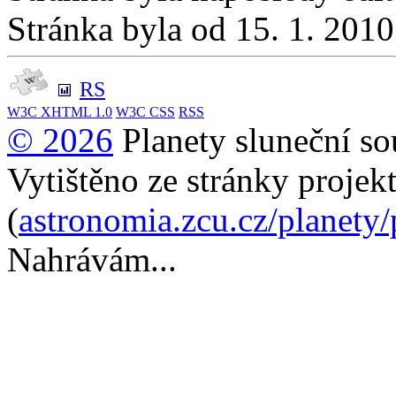
Stránka byla od 15. 1. 201
RS
W3C
XHTML 1.0
W3C
CSS
RSS
© 2026
Planety sluneční so
Vytištěno ze stránky projek
(
astronomia.zcu.cz/planety
Nahrávám...