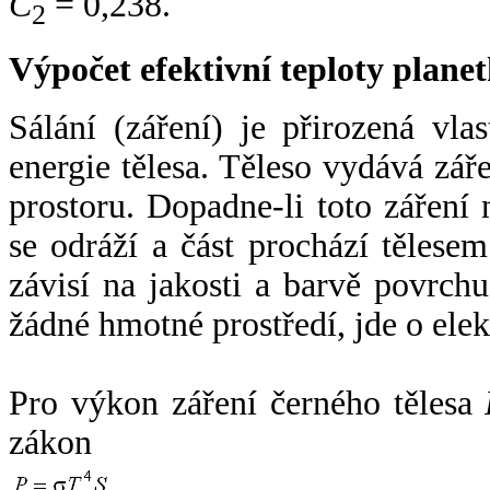
C
= 0,238.
2
Výpočet efektivní teploty plan
Sálání (záření) je přirozená vla
energie tělesa. Těleso vydává zá
prostoru. Dopadne-li toto záření n
se odráží a část prochází tělesem
závisí na jakosti a barvě povrch
žádné hmotné prostředí, jde o ele
Pro výkon záření černého tělesa
zákon