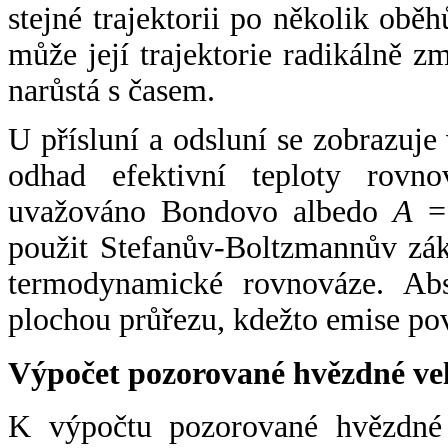
stejné trajektorii po několik oběh
může její trajektorie radikálně zm
narůstá s časem.
U přísluní a odsluní se zobrazuje
odhad efektivní teploty rovno
uvažováno Bondovo albedo
A
= 
použit Stefanův-Boltzmannův zák
termodynamické rovnováze. Abs
plochou průřezu, kdežto emise po
Výpočet pozorované hvězdné ve
K výpočtu pozorované hvězdné v