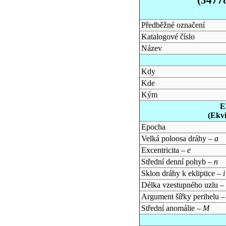
Předběžné označení
Katalogové číslo
Název
Kdy
Kde
Kým
E
(Ekv
Epocha
Velká poloosa dráhy –
a
Excentricita –
e
Střední denní pohyb –
n
Sklon dráhy k ekliptice –
i
Délka vzestupného uzlu –
Argument šířky perihelu 
Střední anomálie –
M