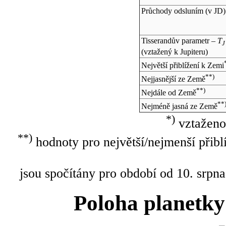
Průchody odsluním (v
JD
)
Tisserandův parametr –
T
J
(vztažený k Jupiteru)
Největší přiblížení k Zemi
**)
Nejjasnější ze Země
**)
Nejdále od Země
**
Nejméně jasná ze Země
*)
vztaženo
**)
hodnoty pro největší/nejmenší přibl
jsou spočítány pro období od 10. srpna
Poloha planetky