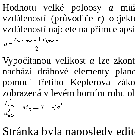
Hodnotu velké poloosy
a
může
vzdáleností (průvodiče
r
) objekt
vzdáleností najdete na přímce apsi
Vypočítanou velikost
a
lze zkont
nachází dráhové elementy plane
pomocí třetího Keplerova zák
zobrazená v levém horním rohu o
Stránka byla naposledy edi