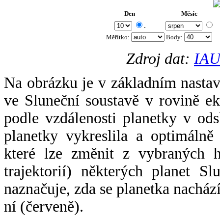
Den
Měsíc
.
Měřítko:
Body
:
Zdroj dat:
IAU
Na obrázku je v základním nastav
ve Sluneční soustavě v rovině ek
podle vzdálenosti planetky v odsl
planetky vykreslila a optimálně
které lze změnit z vybraných h
trajektorií) některých planet Sl
naznačuje, zda se planetka nacház
ní (červeně).