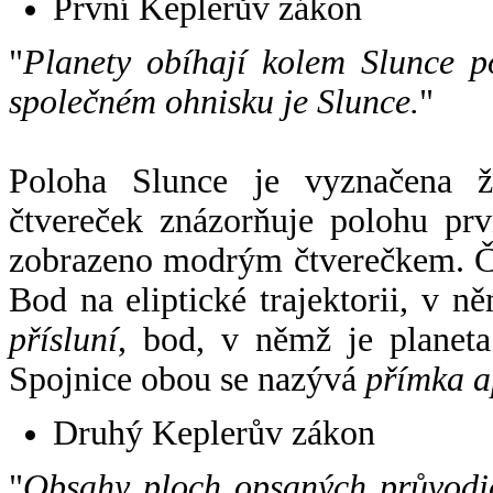
První Keplerův zákon
"
Planety obíhají kolem Slunce p
společném ohnisku je Slunce.
"
Poloha Slunce je vyznačena 
čtvereček znázorňuje polohu pr
zobrazeno modrým čtverečkem. Če
Bod na eliptické trajektorii, v n
přísluní
, bod, v němž je planet
Spojnice obou se nazývá
přímka a
Druhý Keplerův zákon
"
Obsahy ploch opsaných průvodič