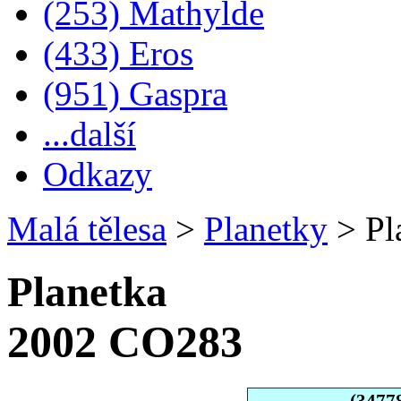
(253) Mathylde
(433) Eros
(951) Gaspra
...další
Odkazy
Malá tělesa
>
Planetky
>
Pl
Planetka
2002 CO283
(3477