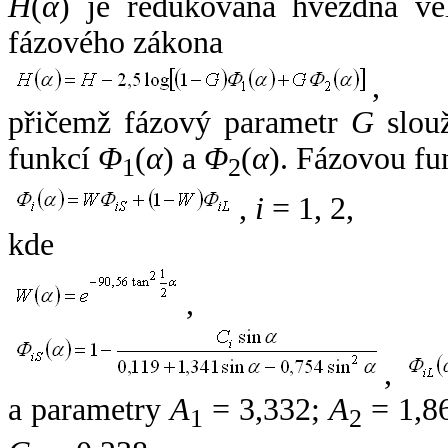
H
(
α
) je redukovaná hvězdná vel
fázového zákona
,
přičemž fázový parametr
G
slouž
funkcí
Φ
(
α
) a
Φ
(
α
). Fázovou fu
1
2
,
i
= 1, 2,
kde
,
,
a parametry
A
= 3,332;
A
= 1,8
1
2