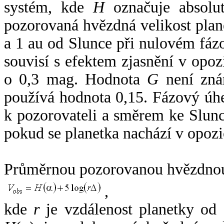
systém, kde
H
označuje absolut
pozorovaná hvězdná velikost plan
a 1 au od Slunce při nulovém fá
souvisí s efektem zjasnění v opoz
o 0,3 mag. Hodnota
G
není zná
používá hodnota 0,15. Fázový úh
k pozorovateli a směrem ke Slunc
pokud se planetka nachází v opozi
Průměrnou pozorovanou hvězdnou 
,
kde
r
je vzdálenost planetky od