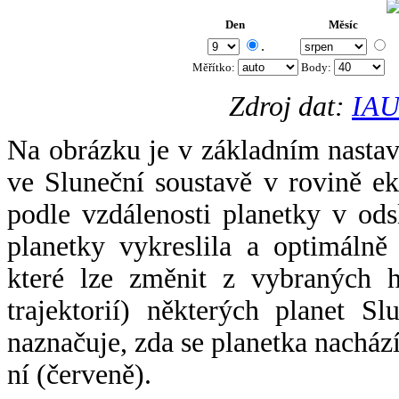
Den
Měsíc
.
Měřítko:
Body
:
Zdroj dat:
IAU
Na obrázku je v základním nastav
ve Sluneční soustavě v rovině ek
podle vzdálenosti planetky v odsl
planetky vykreslila a optimálně
které lze změnit z vybraných h
trajektorií) některých planet Sl
naznačuje, zda se planetka nacház
ní (červeně).