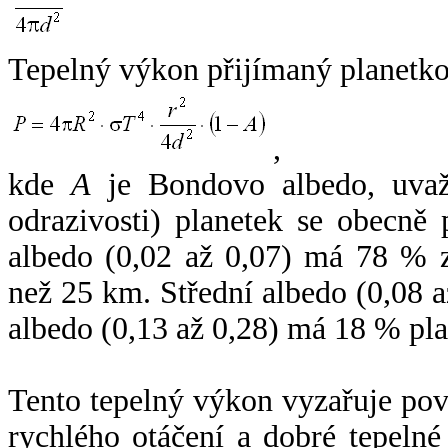
Tepelný výkon přijímaný planetko
,
kde
A
je Bondovo albedo, uvaž
odrazivosti) planetek se obecně
albedo (0,02 až 0,07) má 78 % z
než 25 km. Střední albedo (0,08 
albedo (0,13 až 0,28) má 18 % pla
Tento tepelný výkon vyzařuje po
rychlého otáčení a dobré tepelné