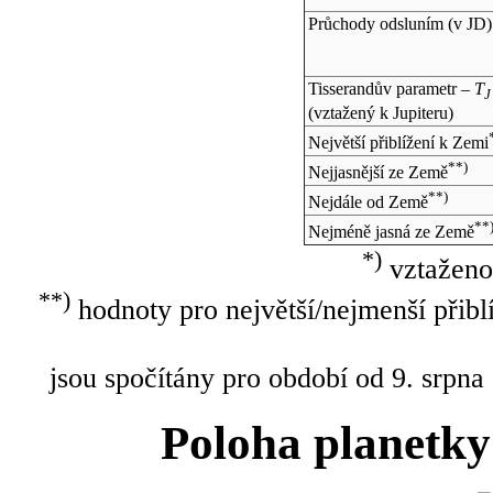
Průchody odsluním (v
JD
)
Tisserandův parametr –
T
J
(vztažený k Jupiteru)
Největší přiblížení k Zemi
**)
Nejjasnější ze Země
**)
Nejdále od Země
**
Nejméně jasná ze Země
*)
vztaženo
**)
hodnoty pro největší/nejmenší přibl
jsou spočítány pro období od 9. srpna
Poloha planetky