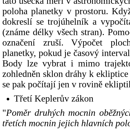
tato úsečka měří v astronomickýc
poloha planetky v prostoru. Kdy
dokreslí se trojúhelník a vypoč
(známe délky všech stran). Pomo
označení zruší. Výpočet ploch
planetky, pokud je časový interval
Body lze vybrat i mimo trajekto
zohledněn sklon dráhy k ekliptice
se pak počítají jen v rovině eklipti
Třetí Keplerův zákon
"
Poměr druhých mocnin oběžných
třetích mocnin jejich hlavních pol