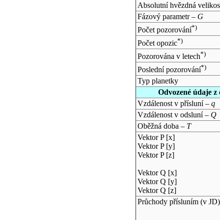
Absolutní hvězdná velikos
Fázový parametr –
G
*)
Počet pozorování
*)
Počet opozic
*)
Pozorována v letech
*)
Poslední pozorování
Typ planetky
Odvozené údaje z 
Vzdálenost v přísluní –
q
Vzdálenost v odsluní –
Q
Oběžná doba –
T
Vektor P [x]
Vektor P [y]
Vektor P [z]
Vektor Q [x]
Vektor Q [y]
Vektor Q [z]
Průchody přísluním (v
JD
)