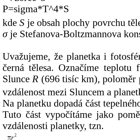
kde
S
je obsah plochy povrchu těl
σ
je Stefanova-Boltzmannova kons
Uvažujeme, že planetka i fotosfér
černá tělesa. Označíme teplotu 
Slunce
R
(696 tisíc km), poloměr
vzdálenost mezi Sluncem a plane
Na planetku dopadá část tepelnéh
Tuto část vypočítáme jako pomě
vzdálenosti planetky, tzn.