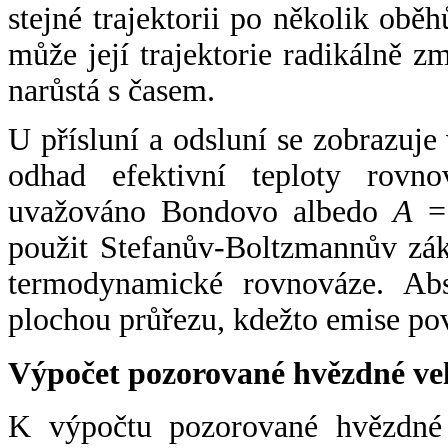
stejné trajektorii po několik oběh
může její trajektorie radikálně zm
narůstá s časem.
U přísluní a odsluní se zobrazuje
odhad efektivní teploty rovno
uvažováno Bondovo albedo
A
= 
použit Stefanův-Boltzmannův zák
termodynamické rovnováze. Abs
plochou průřezu, kdežto emise po
Výpočet pozorované hvězdné ve
K výpočtu pozorované hvězdné v