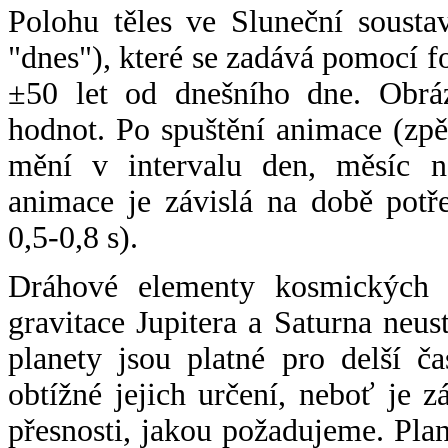
Polohu těles ve Sluneční sousta
"dnes"), které se zadává pomocí 
±50 let od dnešního dne. Obráz
hodnot. Po spuštění animace (zpě
mění v intervalu den, měsíc ne
animace je závislá na době potř
0,5-0,8 s).
Dráhové elementy kosmických t
gravitace Jupitera a Saturna neu
planety jsou platné pro delší č
obtížné jejich určení, neboť je 
přesnosti, jakou požadujeme. Pla