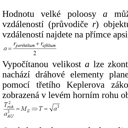
Hodnotu velké poloosy
a
může
vzdáleností (průvodiče
r
) objekt
vzdáleností najdete na přímce apsi
Vypočítanou velikost
a
lze zkont
nachází dráhové elementy plane
pomocí třetího Keplerova zák
zobrazená v levém horním rohu o