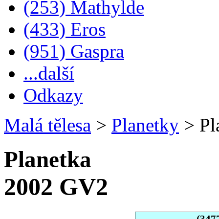
(253) Mathylde
(433) Eros
(951) Gaspra
...další
Odkazy
Malá tělesa
>
Planetky
>
Pl
Planetka
2002 GV2
(347