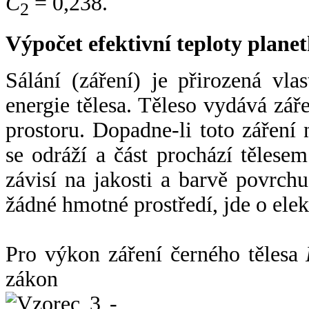
C
= 0,238.
2
Výpočet efektivní teploty plan
Sálání (záření) je přirozená vla
energie tělesa. Těleso vydává zá
prostoru. Dopadne-li toto záření n
se odráží a část prochází tělesem
závisí na jakosti a barvě povrch
žádné hmotné prostředí, jde o ele
Pro výkon záření černého tělesa
zákon