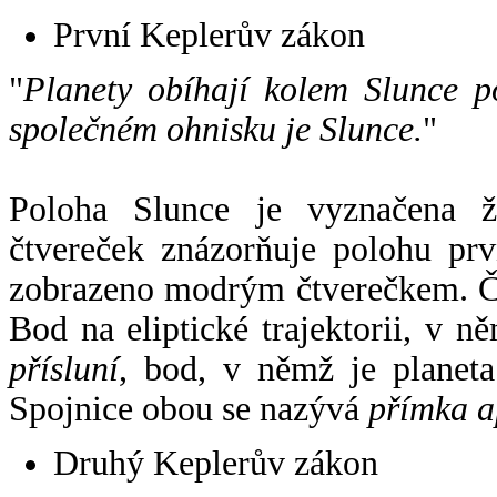
První Keplerův zákon
"
Planety obíhají kolem Slunce p
společném ohnisku je Slunce.
"
Poloha Slunce je vyznačena 
čtvereček znázorňuje polohu pr
zobrazeno modrým čtverečkem. Če
Bod na eliptické trajektorii, v n
přísluní
, bod, v němž je planet
Spojnice obou se nazývá
přímka a
Druhý Keplerův zákon