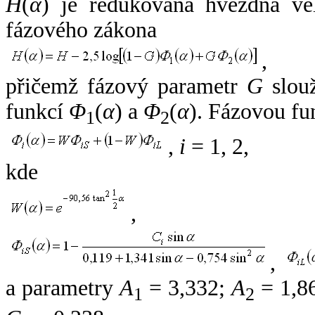
H
(
α
) je redukovaná hvězdná vel
fázového zákona
,
přičemž fázový parametr
G
slouž
funkcí
Φ
(
α
) a
Φ
(
α
). Fázovou fu
1
2
,
i
= 1, 2,
kde
,
,
a parametry
A
= 3,332;
A
= 1,8
1
2