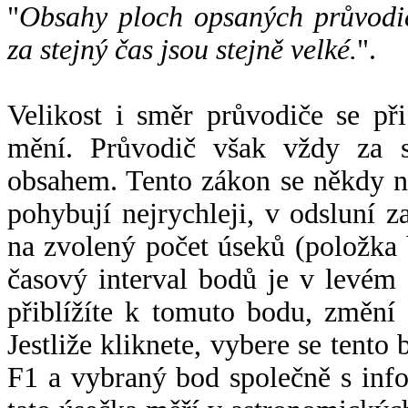
"
Obsahy ploch opsaných průvodič
za stejný čas jsou stejně velké.
".
Velikost i směr průvodiče se při
mění. Průvodič však vždy za s
obsahem. Tento zákon se někdy 
pohybují nejrychleji, v odsluní z
na zvolený počet úseků (položka 
časový interval bodů je v levém
přiblížíte k tomuto bodu, změní
Jestliže kliknete, vybere se tento
F1 a vybraný bod společně s info