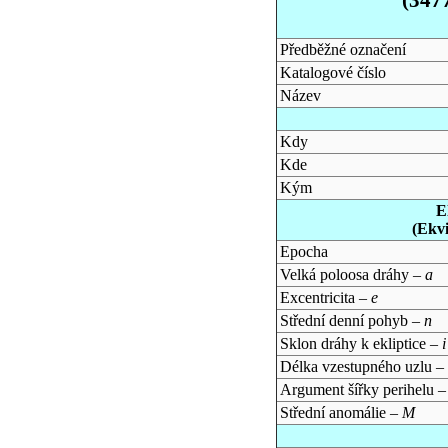
Předběžné označení
Katalogové číslo
Název
Kdy
Kde
Kým
E
(Ekv
Epocha
Velká poloosa dráhy –
a
Excentricita –
e
Střední denní pohyb –
n
Sklon dráhy k ekliptice –
i
Délka vzestupného uzlu –
Argument šířky perihelu 
Střední anomálie –
M