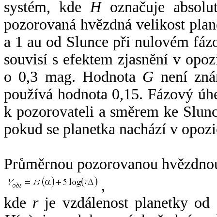
systém, kde
H
označuje absolut
pozorovaná hvězdná velikost plan
a 1 au od Slunce při nulovém fá
souvisí s efektem zjasnění v opoz
o 0,3 mag. Hodnota
G
není zná
používá hodnota 0,15. Fázový úh
k pozorovateli a směrem ke Slunc
pokud se planetka nachází v opozi
Průměrnou pozorovanou hvězdnou 
,
kde
r
je vzdálenost planetky od