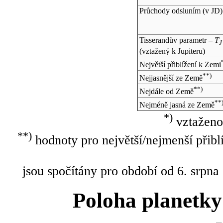
Průchody odsluním (v
JD
)
Tisserandův parametr –
T
J
(vztažený k Jupiteru)
Největší přiblížení k Zemi
**)
Nejjasnější ze Země
**)
Nejdále od Země
**
Nejméně jasná ze Země
*)
vztaženo
**)
hodnoty pro největší/nejmenší přibl
jsou spočítány pro období od 6. srpna
Poloha planetky