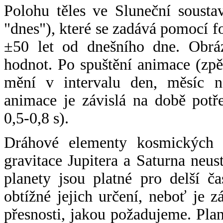
Polohu těles ve Sluneční sousta
"dnes"), které se zadává pomocí 
±50 let od dnešního dne. Obráz
hodnot. Po spuštění animace (zpě
mění v intervalu den, měsíc ne
animace je závislá na době potř
0,5-0,8 s).
Dráhové elementy kosmických t
gravitace Jupitera a Saturna neu
planety jsou platné pro delší č
obtížné jejich určení, neboť je 
přesnosti, jakou požadujeme. Pla