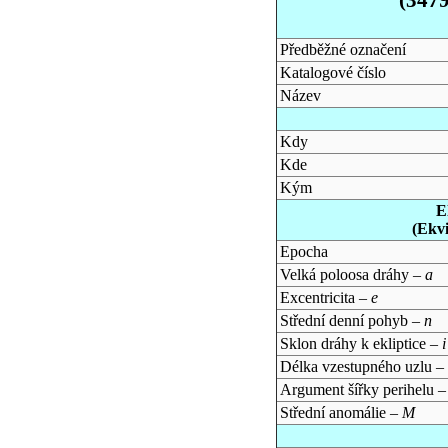
Předběžné označení
Katalogové číslo
Název
Kdy
Kde
Kým
E
(Ekv
Epocha
Velká poloosa dráhy –
a
Excentricita –
e
Střední denní pohyb –
n
Sklon dráhy k ekliptice –
i
Délka vzestupného uzlu –
Argument šířky perihelu 
Střední anomálie –
M