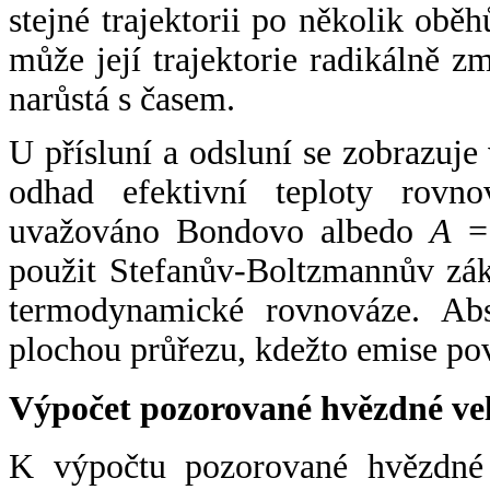
stejné trajektorii po několik oběh
může její trajektorie radikálně zm
narůstá s časem.
U přísluní a odsluní se zobrazuje
odhad efektivní teploty rovno
uvažováno Bondovo albedo
A
= 
použit Stefanův-Boltzmannův zák
termodynamické rovnováze. Abs
plochou průřezu, kdežto emise po
Výpočet pozorované hvězdné ve
K výpočtu pozorované hvězdné v