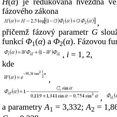
H
(
α
) je redukovaná hvězdná vel
fázového zákona
,
přičemž fázový parametr
G
slouž
funkcí
Φ
(
α
) a
Φ
(
α
). Fázovou fu
1
2
,
i
= 1, 2,
kde
,
,
a parametry
A
= 3,332;
A
= 1,8
1
2