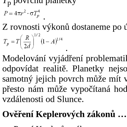
T
povrchu planetky
p
.
Z rovnosti výkonů dostaneme po 
.
Modelování vyjádření problemati
odpovídat realitě. Planetky nejso
samotný jejich povrch může mít v
přesto nám může vypočítaná hodn
vzdálenosti od Slunce.
Ověření Keplerových zákonů …