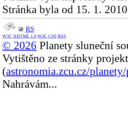
Stránka byla od 15. 1. 201
RS
W3C
XHTML 1.0
W3C
CSS
RSS
© 2026
Planety sluneční so
Vytištěno ze stránky projek
(
astronomia.zcu.cz/planety
Nahrávám...