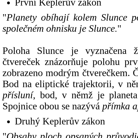
První Keplerův zákon
"
Planety obíhají kolem Slunce p
společném ohnisku je Slunce.
"
Poloha Slunce je vyznačena 
čtvereček znázorňuje polohu pr
zobrazeno modrým čtverečkem. Če
Bod na eliptické trajektorii, v n
přísluní
, bod, v němž je planet
Spojnice obou se nazývá
přímka a
Druhý Keplerův zákon
"
Obsahy ploch opsaných průvodič