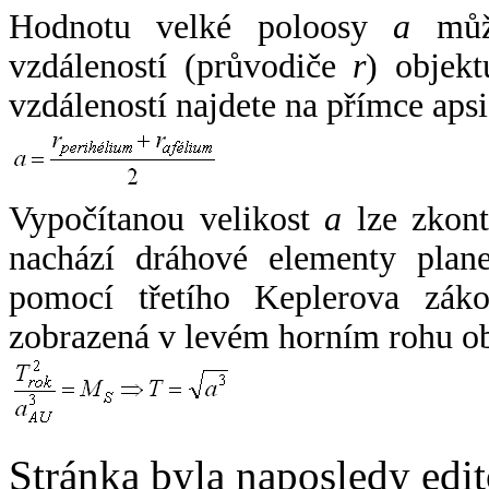
Hodnotu velké poloosy
a
může
vzdáleností (průvodiče
r
) objekt
vzdáleností najdete na přímce apsi
Vypočítanou velikost
a
lze zkont
nachází dráhové elementy plane
pomocí třetího Keplerova zák
zobrazená v levém horním rohu o
Stránka byla naposledy edi