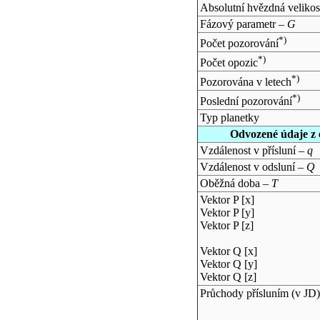
Absolutní hvězdná velikos
Fázový parametr –
G
*)
Počet pozorování
*)
Počet opozic
*)
Pozorována v letech
*)
Poslední pozorování
Typ planetky
Odvozené údaje z 
Vzdálenost v přísluní –
q
Vzdálenost v odsluní –
Q
Oběžná doba –
T
Vektor P [x]
Vektor P [y]
Vektor P [z]
Vektor Q [x]
Vektor Q [y]
Vektor Q [z]
Průchody přísluním (v
JD
)