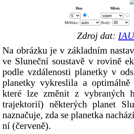
Den
Měsíc
.
Měřítko:
Body
:
Zdroj dat:
IAU
Na obrázku je v základním nastav
ve Sluneční soustavě v rovině ek
podle vzdálenosti planetky v odsl
planetky vykreslila a optimálně
které lze změnit z vybraných h
trajektorií) některých planet Sl
naznačuje, zda se planetka nacház
ní (červeně).