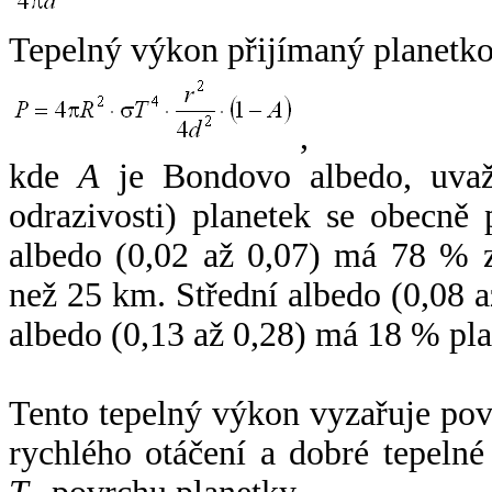
Tepelný výkon přijímaný planetko
,
kde
A
je Bondovo albedo, uvaž
odrazivosti) planetek se obecně
albedo (0,02 až 0,07) má 78 % z
než 25 km. Střední albedo (0,08 
albedo (0,13 až 0,28) má 18 % pla
Tento tepelný výkon vyzařuje po
rychlého otáčení a dobré tepelné