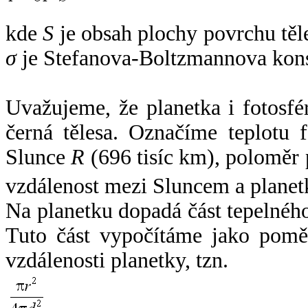
kde
S
je obsah plochy povrchu těl
σ
je Stefanova-Boltzmannova kons
Uvažujeme, že planetka i fotosfér
černá tělesa. Označíme teplotu 
Slunce
R
(696 tisíc km), poloměr
vzdálenost mezi Sluncem a plane
Na planetku dopadá část tepelnéh
Tuto část vypočítáme jako pomě
vzdálenosti planetky, tzn.