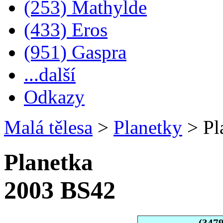
(253) Mathylde
(433) Eros
(951) Gaspra
...další
Odkazy
Malá tělesa
>
Planetky
>
Pl
Planetka
2003 BS42
(347