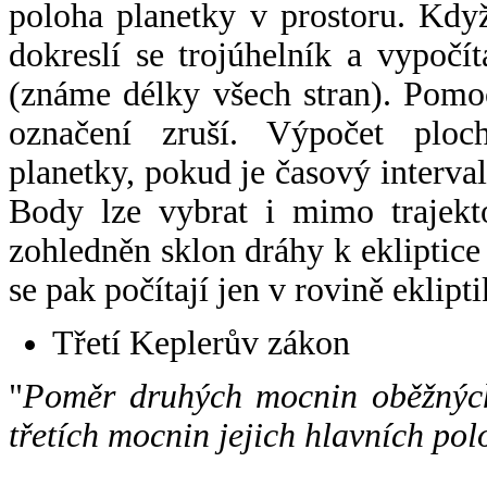
poloha planetky v prostoru. Kdy
dokreslí se trojúhelník a vypoč
(známe délky všech stran). Pomo
označení zruší. Výpočet ploch
planetky, pokud je časový interval
Body lze vybrat i mimo trajekto
zohledněn sklon dráhy k ekliptice
se pak počítají jen v rovině eklipti
Třetí Keplerův zákon
"
Poměr druhých mocnin oběžných
třetích mocnin jejich hlavních pol