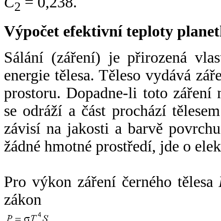
C
= 0,238.
2
Výpočet efektivní teploty plan
Sálání (záření) je přirozená vla
energie tělesa. Těleso vydává zá
prostoru. Dopadne-li toto záření n
se odráží a část prochází tělesem
závisí na jakosti a barvě povrch
žádné hmotné prostředí, jde o ele
Pro výkon záření černého tělesa
zákon