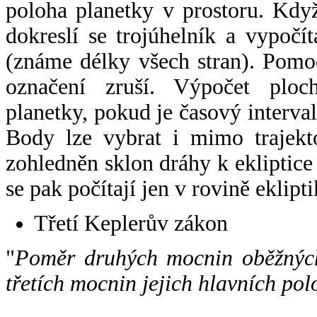
poloha planetky v prostoru. Kdy
dokreslí se trojúhelník a vypoč
(známe délky všech stran). Pomo
označení zruší. Výpočet ploch
planetky, pokud je časový interval
Body lze vybrat i mimo trajekto
zohledněn sklon dráhy k ekliptice
se pak počítají jen v rovině eklipti
Třetí Keplerův zákon
"
Poměr druhých mocnin oběžných
třetích mocnin jejich hlavních pol