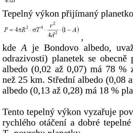
Tepelný výkon přijímaný planetko
,
kde
A
je Bondovo albedo, uvaž
odrazivosti) planetek se obecně
albedo (0,02 až 0,07) má 78 % z
než 25 km. Střední albedo (0,08 
albedo (0,13 až 0,28) má 18 % pla
Tento tepelný výkon vyzařuje po
rychlého otáčení a dobré tepelné