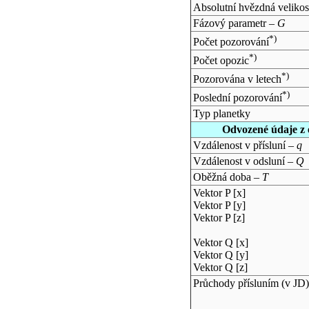
Absolutní hvězdná velikos
Fázový parametr –
G
*)
Počet pozorování
*)
Počet opozic
*)
Pozorována v letech
*)
Poslední pozorování
Typ planetky
Odvozené údaje z 
Vzdálenost v přísluní –
q
Vzdálenost v odsluní –
Q
Oběžná doba –
T
Vektor P [x]
Vektor P [y]
Vektor P [z]
Vektor Q [x]
Vektor Q [y]
Vektor Q [z]
Průchody přísluním (v
JD
)