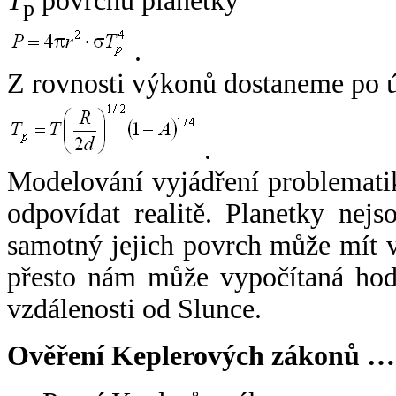
T
povrchu planetky
p
.
Z rovnosti výkonů dostaneme po 
.
Modelování vyjádření problemati
odpovídat realitě. Planetky nejso
samotný jejich povrch může mít v
přesto nám může vypočítaná hodn
vzdálenosti od Slunce.
Ověření Keplerových zákonů …