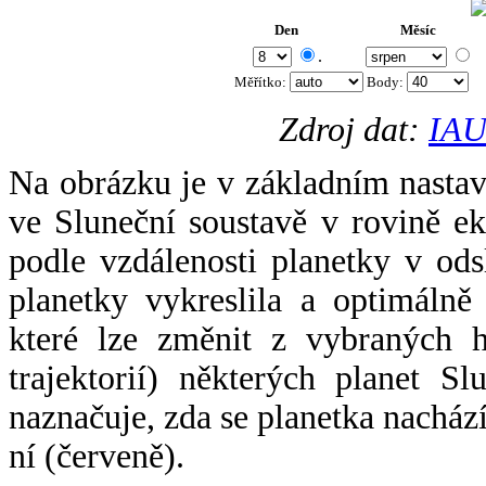
Den
Měsíc
.
Měřítko:
Body
:
Zdroj dat:
IAU
Na obrázku je v základním nastav
ve Sluneční soustavě v rovině ek
podle vzdálenosti planetky v odsl
planetky vykreslila a optimálně
které lze změnit z vybraných h
trajektorií) některých planet Sl
naznačuje, zda se planetka nacház
ní (červeně).