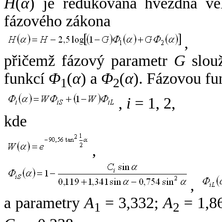
H
(
α
) je redukovaná hvězdná vel
fázového zákona
,
přičemž fázový parametr
G
slouž
funkcí
Φ
(
α
) a
Φ
(
α
). Fázovou fu
1
2
,
i
= 1, 2,
kde
,
,
a parametry
A
= 3,332;
A
= 1,8
1
2