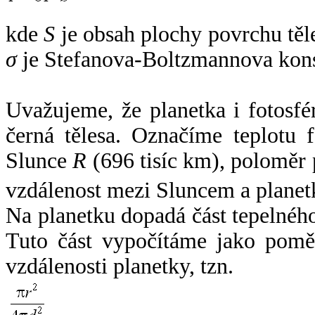
kde
S
je obsah plochy povrchu těl
σ
je Stefanova-Boltzmannova kons
Uvažujeme, že planetka i fotosfér
černá tělesa. Označíme teplotu 
Slunce
R
(696 tisíc km), poloměr
vzdálenost mezi Sluncem a plane
Na planetku dopadá část tepelnéh
Tuto část vypočítáme jako pomě
vzdálenosti planetky, tzn.