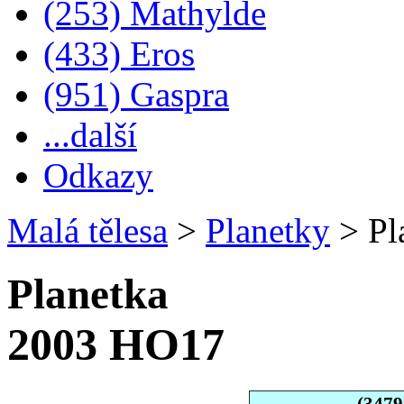
(253) Mathylde
(433) Eros
(951) Gaspra
...další
Odkazy
Malá tělesa
>
Planetky
>
Pl
Planetka
2003 HO17
(347