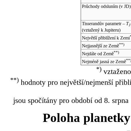
Průchody odsluním (v
JD
)
Tisserandův parametr –
T
J
(vztažený k Jupiteru)
Největší přiblížení k Zemi
**)
Nejjasnější ze Země
**)
Nejdále od Země
**
Nejméně jasná ze Země
*)
vztaženo
**)
hodnoty pro největší/nejmenší přibl
jsou spočítány pro období od 8. srpna
Poloha planetky