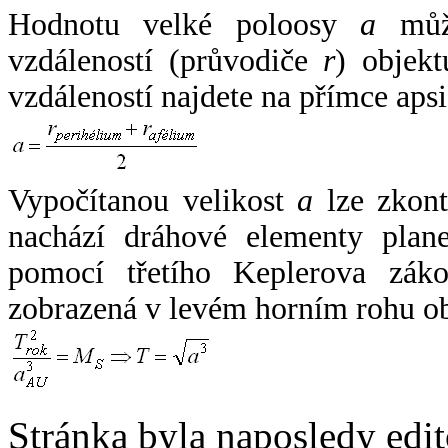
Hodnotu velké poloosy
a
může
vzdáleností (průvodiče
r
) objekt
vzdáleností najdete na přímce apsi
Vypočítanou velikost
a
lze zkont
nachází dráhové elementy plane
pomocí třetího Keplerova zák
zobrazená v levém horním rohu o
Stránka byla naposledy edi