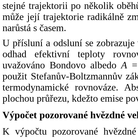
stejné trajektorii po několik oběh
může její trajektorie radikálně zm
narůstá s časem.
U přísluní a odsluní se zobrazuje
odhad efektivní teploty rovno
uvažováno Bondovo albedo
A
= 
použit Stefanův-Boltzmannův zák
termodynamické rovnováze. Abs
plochou průřezu, kdežto emise po
Výpočet pozorované hvězdné ve
K výpočtu pozorované hvězdné v