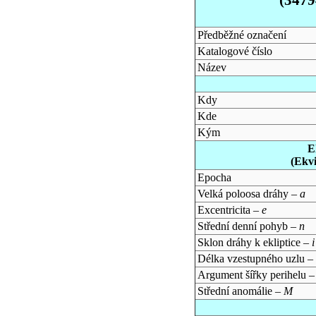
Předběžné označení
Katalogové číslo
Název
Kdy
Kde
Kým
E
(Ekv
Epocha
Velká poloosa dráhy –
a
Excentricita –
e
Střední denní pohyb –
n
Sklon dráhy k ekliptice –
i
Délka vzestupného uzlu –
Argument šířky perihelu 
Střední anomálie –
M