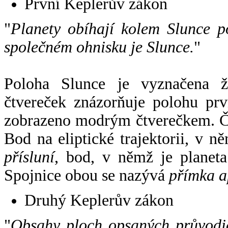
První Keplerův zákon
"
Planety obíhají kolem Slunce p
společném ohnisku je Slunce.
"
Poloha Slunce je vyznačena 
čtvereček znázorňuje polohu pr
zobrazeno modrým čtverečkem. Če
Bod na eliptické trajektorii, v n
přísluní
, bod, v němž je planet
Spojnice obou se nazývá
přímka a
Druhý Keplerův zákon
"
Obsahy ploch opsaných průvodič