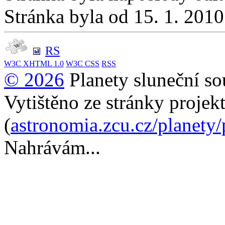
Stránka byla od 15. 1. 201
RS
W3C
XHTML 1.0
W3C
CSS
RSS
© 2026
Planety sluneční so
Vytištěno ze stránky projek
(
astronomia.zcu.cz/planety
Nahrávám...