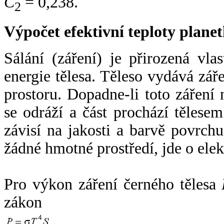
C
= 0,238.
2
Výpočet efektivní teploty plan
Sálání (záření) je přirozená vla
energie tělesa. Těleso vydává zá
prostoru. Dopadne-li toto záření n
se odráží a část prochází tělesem
závisí na jakosti a barvě povrch
žádné hmotné prostředí, jde o ele
Pro výkon záření černého tělesa
zákon