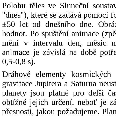
Polohu těles ve Sluneční sousta
"dnes"), které se zadává pomocí 
±50 let od dnešního dne. Obráz
hodnot. Po spuštění animace (zpě
mění v intervalu den, měsíc ne
animace je závislá na době potř
0,5-0,8 s).
Dráhové elementy kosmických t
gravitace Jupitera a Saturna neu
planety jsou platné pro delší č
obtížné jejich určení, neboť je 
přesnosti, jakou požadujeme. Pla