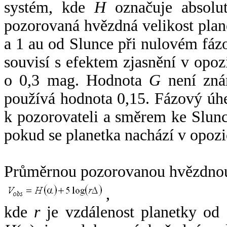
systém, kde
H
označuje absolut
pozorovaná hvězdná velikost plan
a 1 au od Slunce při nulovém fá
souvisí s efektem zjasnění v opoz
o 0,3 mag. Hodnota
G
není zná
používá hodnota 0,15. Fázový úh
k pozorovateli a směrem ke Slunc
pokud se planetka nachází v opozi
Průměrnou pozorovanou hvězdnou 
,
kde
r
je vzdálenost planetky od