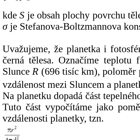
kde
S
je obsah plochy povrchu těl
σ
je Stefanova-Boltzmannova kons
Uvažujeme, že planetka i fotosfér
černá tělesa. Označíme teplotu 
Slunce
R
(696 tisíc km), poloměr
vzdálenost mezi Sluncem a plane
Na planetku dopadá část tepelnéh
Tuto část vypočítáme jako pomě
vzdálenosti planetky, tzn.