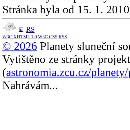
Stránka byla od 15. 1. 201
RS
W3C
XHTML 1.0
W3C
CSS
RSS
© 2026
Planety sluneční so
Vytištěno ze stránky projek
(
astronomia.zcu.cz/planety
Nahrávám...