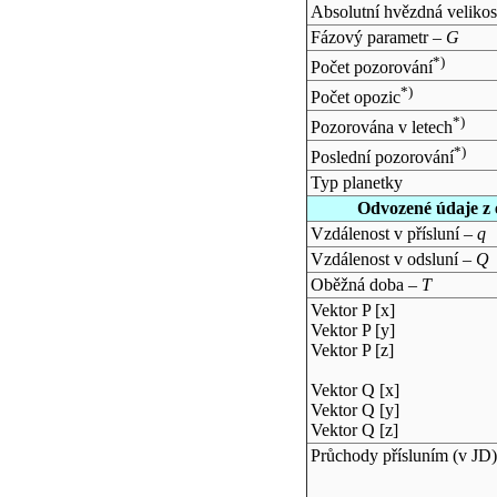
Absolutní hvězdná velikos
Fázový parametr –
G
*)
Počet pozorování
*)
Počet opozic
*)
Pozorována v letech
*)
Poslední pozorování
Typ planetky
Odvozené údaje z 
Vzdálenost v přísluní –
q
Vzdálenost v odsluní –
Q
Oběžná doba –
T
Vektor P [x]
Vektor P [y]
Vektor P [z]
Vektor Q [x]
Vektor Q [y]
Vektor Q [z]
Průchody přísluním (v
JD
)