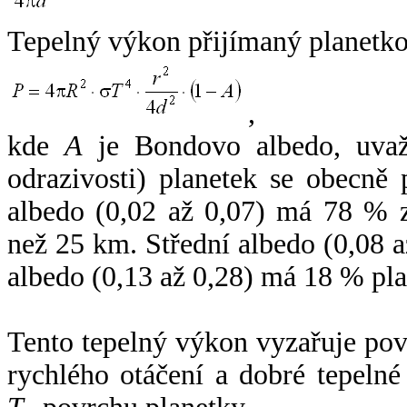
Tepelný výkon přijímaný planetko
,
kde
A
je Bondovo albedo, uvaž
odrazivosti) planetek se obecně
albedo (0,02 až 0,07) má 78 % z
než 25 km. Střední albedo (0,08 
albedo (0,13 až 0,28) má 18 % pla
Tento tepelný výkon vyzařuje po
rychlého otáčení a dobré tepelné