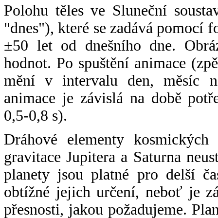
Polohu těles ve Sluneční sousta
"dnes"), které se zadává pomocí 
±50 let od dnešního dne. Obráz
hodnot. Po spuštění animace (zpě
mění v intervalu den, měsíc ne
animace je závislá na době potř
0,5-0,8 s).
Dráhové elementy kosmických t
gravitace Jupitera a Saturna neu
planety jsou platné pro delší č
obtížné jejich určení, neboť je 
přesnosti, jakou požadujeme. Pla