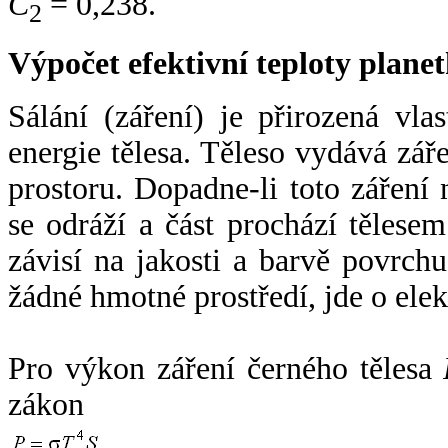
C
= 0,238.
2
Výpočet efektivní teploty plan
Sálání (záření) je přirozená vla
energie tělesa. Těleso vydává zá
prostoru. Dopadne-li toto záření n
se odráží a část prochází tělesem
závisí na jakosti a barvě povrch
žádné hmotné prostředí, jde o ele
Pro výkon záření černého tělesa
zákon