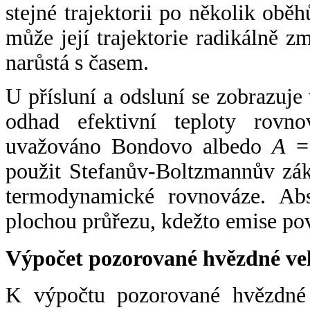
stejné trajektorii po několik oběh
může její trajektorie radikálně zm
narůstá s časem.
U přísluní a odsluní se zobrazuje
odhad efektivní teploty rovno
uvažováno Bondovo albedo
A
= 
použit Stefanův-Boltzmannův zák
termodynamické rovnováze. Abs
plochou průřezu, kdežto emise po
Výpočet pozorované hvězdné ve
K výpočtu pozorované hvězdné v