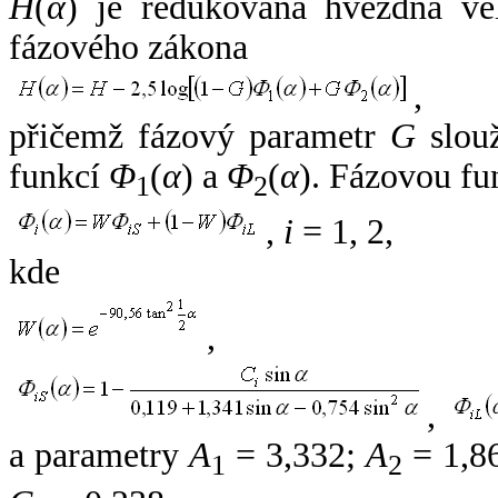
H
(
α
) je redukovaná hvězdná vel
fázového zákona
,
přičemž fázový parametr
G
slouž
funkcí
Φ
(
α
) a
Φ
(
α
). Fázovou fu
1
2
,
i
= 1, 2,
kde
,
,
a parametry
A
= 3,332;
A
= 1,8
1
2