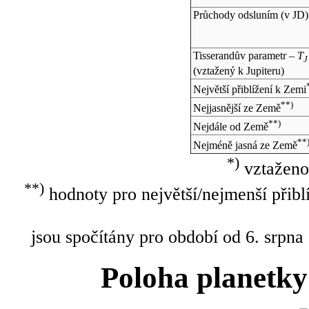
Průchody odsluním (v
JD
)
Tisserandův parametr –
T
J
(vztažený k Jupiteru)
Největší přiblížení k Zemi
**)
Nejjasnější ze Země
**)
Nejdále od Země
**
Nejméně jasná ze Země
*)
vztaženo
**)
hodnoty pro největší/nejmenší přibl
jsou spočítány pro období od 6. srpna
Poloha planetky