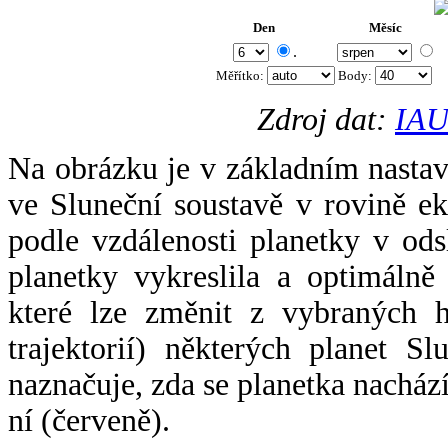
Den
Měsíc
.
Měřítko:
Body
:
Zdroj dat:
IAU
Na obrázku je v základním nastav
ve Sluneční soustavě v rovině ek
podle vzdálenosti planetky v odsl
planetky vykreslila a optimálně
které lze změnit z vybraných h
trajektorií) některých planet Sl
naznačuje, zda se planetka nacház
ní (červeně).