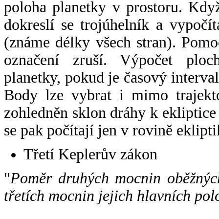
poloha planetky v prostoru. Kdy
dokreslí se trojúhelník a vypoč
(známe délky všech stran). Pomo
označení zruší. Výpočet ploch
planetky, pokud je časový interval
Body lze vybrat i mimo trajekto
zohledněn sklon dráhy k ekliptice
se pak počítají jen v rovině eklipti
Třetí Keplerův zákon
"
Poměr druhých mocnin oběžných
třetích mocnin jejich hlavních pol