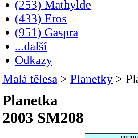
(253) Mathylde
(433) Eros
(951) Gaspra
...další
Odkazy
Malá tělesa
>
Planetky
>
Pl
Planetka
2003 SM208
(3510