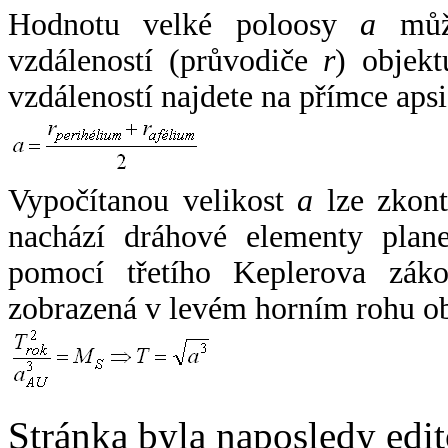
Hodnotu velké poloosy
a
může
vzdáleností (průvodiče
r
) objekt
vzdáleností najdete na přímce apsi
Vypočítanou velikost
a
lze zkont
nachází dráhové elementy plane
pomocí třetího Keplerova zák
zobrazená v levém horním rohu o
Stránka byla naposledy edi