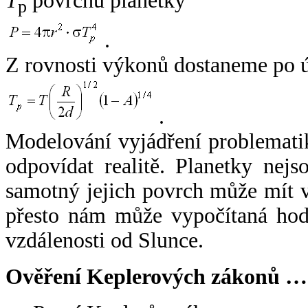
T
povrchu planetky
p
.
Z rovnosti výkonů dostaneme po 
.
Modelování vyjádření problemati
odpovídat realitě. Planetky nejso
samotný jejich povrch může mít v
přesto nám může vypočítaná hodn
vzdálenosti od Slunce.
Ověření Keplerových zákonů …