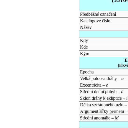
Předběžné označení
Katalogové číslo
Název
Kdy
Kde
Kým
E
(Ekv
Epocha
Velká poloosa dráhy –
a
Excentricita –
e
Střední denní pohyb –
n
Sklon dráhy k ekliptice –
i
Délka vzestupného uzlu –
Argument šířky perihelu 
Střední anomálie –
M