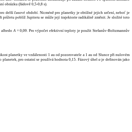
ní obrázku (řádově 0,5-0,8 s).
ro delší časové období. Nicméně pro planetky je obtížné jejich určení, neboť je
růletu poblíž Jupiteru se může její trajektorie radikálně změnit. Je složité toto
o albedo
A
= 0,09. Pro výpočet efektivní teploty je použit Stefanův-Boltzmannův
kost planetky ve vzdálenosti 1 au od pozorovatele a 1 au od Slunce při nulovém
planetek, pro ostatní se používá hodnota 0,15. Fázový úhel
α
je definován jako