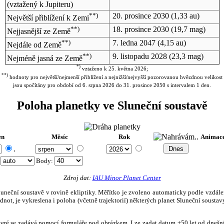
(vztažený k Jupiteru)
**)
20. prosince 2030
(1,33 au)
Největší přiblížení k Zemi
**)
18. prosince 2030
(19,7 mag)
Nejjasnější ze Země
**)
7. ledna 2047
(4,15 au)
Nejdále od Země
**)
9. listopadu 2028
(23,3 mag)
Nejméně jasná ze Země
*)
vztaženo k 25. května 2026;
**)
hodnoty pro největší/nejmenší přiblížení a nejnižší/nejvyšší pozorovanou hvězdnou velikost
jsou spočítány pro období od 6. srpna 2026 do 31. prosince 2050 s intervalem 1 den.
Poloha planetky ve Sluneční soustavě
en
Měsíc
Rok
Animac
.
:
Body
:
Zdroj dat:
IAU Minor Planet Center
eční soustavě v rovině ekliptiky. Měřítko je zvoleno automaticky podle vzdálenost
not, je vykreslena i poloha (včetně trajektorií) některých planet Sluneční soustavy
, které se zadává pomocí formuláře pod obrázkem. Lze zadat datum ±50 let od dneš