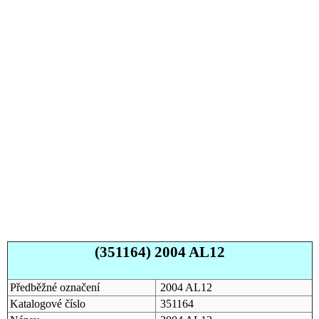
(351164) 2004 AL12
Předběžné označení
2004 AL12
Katalogové číslo
351164