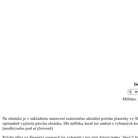
D
Měřítko
Na obrázku je v základním nastavení znázorněna aktuální poloha planetky ve Slun
optimálně vyplnila plochu obrázku. Dle měřítka, které lze změnit z vybraných hod
(modře) nebo pod ní (červeně).
Polohu těles ve Sluneční soustavě lze vykreslit i pro jiné datum (nebo "dnes")