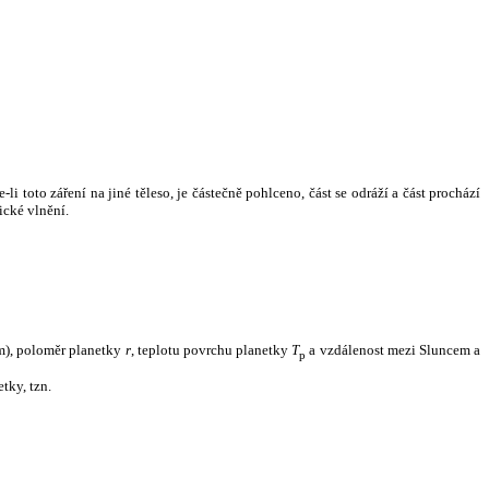
i toto záření na jiné těleso, je částečně pohlceno, část se odráží a část prochází
ické vlnění.
m), poloměr planetky
r
, teplotu povrchu planetky
T
a vzdálenost mezi Sluncem a
p
tky, tzn.