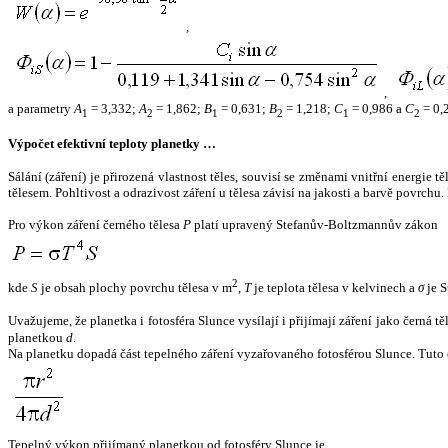
,
,
a parametry
A
= 3,332;
A
= 1,862;
B
= 0,631;
B
= 1,218;
C
= 0,986 a
C
= 0,
1
2
1
2
1
2
Výpočet efektivní teploty planetky …
Sálání (záření) je přirozená vlastnost těles, souvisí se změnami vnitřní energie 
tělesem. Pohltivost a odrazivost záření u tělesa závisí na jakosti a barvě povrch
Pro výkon záření černého tělesa
P
platí upravený Stefanův-Boltzmannův zákon
2
kde
S
je obsah plochy povrchu tělesa v m
,
T
je teplota tělesa v kelvinech a
σ
je S
Uvažujeme, že planetka i fotosféra Slunce vysílají i přijímají záření jako černá 
planetkou
d
.
Na planetku dopadá část tepelného záření vyzařovaného fotosférou Slunce. Tuto 
Tepelný výkon přijímaný planetkou od fotosféry Slunce je