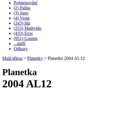
Pojmenování
(2) Pallas
(3) Juno
(4) Vesta
(243) Ida
(253) Mathylde
(433) Eros
(951) Gaspra
...další
Odkazy
Malá tělesa
>
Planetky
>
Planetka 2004 AL12
Planetka
2004 AL12