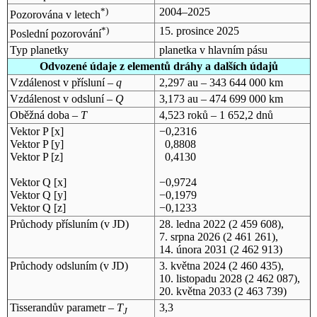
*)
2004–2025
Pozorována v letech
*)
15. prosince 2025
Poslední pozorování
Typ planetky
planetka v hlavním pásu
Odvozené údaje z elementů dráhy a dalších údajů
Vzdálenost v přísluní –
q
2,297 au – 343 644 000 km
Vzdálenost v odsluní –
Q
3,173 au – 474 699 000 km
Oběžná doba –
T
4,523 roků – 1 652,2 dnů
Vektor P [x]
−0,2316
Vektor P [y]
0,8808
Vektor P [z]
0,4130
Vektor Q [x]
−0,9724
Vektor Q [y]
−0,1979
Vektor Q [z]
−0,1233
Průchody přísluním (v
JD
)
28. ledna 2022
(2 459 608),
7. srpna 2026
(2 461 261),
14. února 2031
(2 462 913)
Průchody odsluním (v
JD
)
3. května 2024
(2 460 435),
10. listopadu 2028
(2 462 087),
20. května 2033
(2 463 739)
Tisserandův parametr –
T
3,3
J