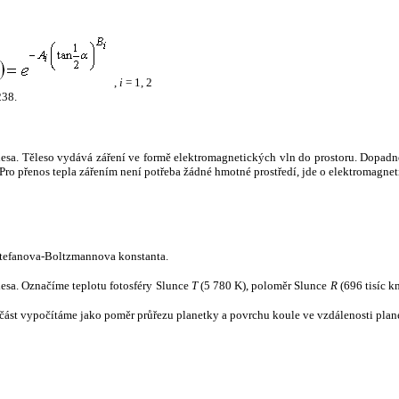
,
i
= 1, 2
238.
tělesa. Těleso vydává záření ve formě elektromagnetických vln do prostoru. Dopadne-l
u. Pro přenos tepla zářením není potřeba žádné hmotné prostředí, jde o elektromagnet
tefanova-Boltzmannova konstanta.
tělesa. Označíme teplotu fotosféry Slunce
T
(5 780 K), poloměr Slunce
R
(696 tisíc k
část vypočítáme jako poměr průřezu planetky a povrchu koule ve vzdálenosti plane