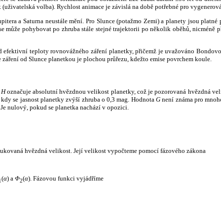
k (uživatelská volba). Rychlost animace je závislá na době potřebné pro vygenerová
itera a Saturna neustále mění. Pro Slunce (potažmo Zemi) a planety jsou platné p
 může pohybovat po zhruba stále stejné trajektorii po několik oběhů, nicméně při p
had efektivní teploty rovnovážného záření planetky, přičemž je uvažováno Bondov
záření od Slunce planetkou je plochou průřezu, kdežto emise povrchem koule.
e
H
označuje absolutní hvězdnou velikost planetky, což je pozorovaná hvězdná veli
i, kdy se jasnost planetky zvýší zhruba o 0,3 mag. Hodnota
G
není známa pro mnoho 
Je nulový, pokud se planetka nachází v opozici.
edukovaná hvězdná velikost. Její velikost vypočteme pomocí fázového zákona
(
α
) a
Φ
(
α
). Fázovou funkci vyjádříme
1
2