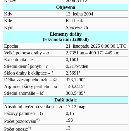
Název
2004 AL12
Objevena
Kdy
13. ledna 2004
Kde
Kitt Peak
Kým
Spacewatch
Elementy dráhy
(Ekvinokcium J2000,0)
Epocha
21. listopadu 2025 0:00:00 UTC
Velká poloosa dráhy –
a
2,7351 au – 409 171 449 km
Excentricita –
e
0,1601
Střední denní pohyb –
n
0,2179°/den
Sklon dráhy k ekliptice –
i
2,5691°
Délka vzestupného uzlu –
Ω
323,1290°
Argument šířky perihelu –
ω
140,2415°
Střední anomálie –
M
303,5485°
Další údaje
Absolutní hvězdná velikost –
H
17,12 mag
Fázový parametr –
G
0,15
*)
193
Počet pozorování
*)
13
Počet opozic