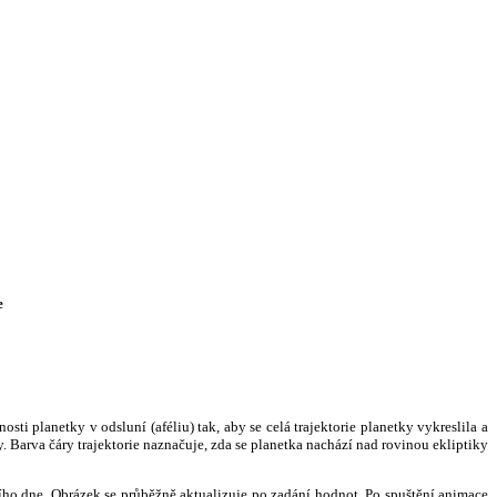
e
i planetky v odsluní (aféliu) tak, aby se celá trajektorie planetky vykreslila a
. Barva čáry trajektorie naznačuje, zda se planetka nachází nad rovinou ekliptiky
ního dne. Obrázek se průběžně aktualizuje po zadání hodnot. Po spuštění animace