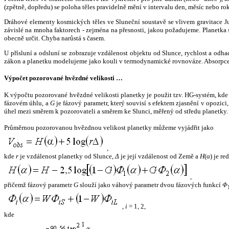
(zpětně, dopředu) se poloha těles pravidelně mění v intervalu den, měsíc nebo ro
Dráhové elementy kosmických těles ve Sluneční soustavě se vlivem gravitace Jup
závislé na mnoha faktorech - zejména na přesnosti, jakou požadujeme. Planetka se
obecně určit. Chyba narůstá s časem.
U přísluní a odsluní se zobrazuje vzdálenost objektu od Slunce, rychlost a od
zákon a planetku modelujeme jako kouli v termodynamické rovnováze. Absorpce 
Výpočet pozorované hvězdné velikosti …
K výpočtu pozorované hvězdné velikosti planetky je použit tzv. HG-systém, kd
fázovém úhlu, a
G
je fázový parametr, který souvisí s efektem zjasnění v opozic
úhel mezi směrem k pozorovateli a směrem ke Slunci, měřený od středu planetky. 
Průměrnou pozorovanou hvězdnou velikost planetky můžeme vyjádřit jako
,
kde
r
je vzdálenost planetky od Slunce,
Δ
je její vzdálenost od Země a
H
(
α
) je r
,
přičemž fázový parametr
G
slouží jako váhový parametr dvou fázových funkcí
Φ
,
i
= 1, 2,
kde