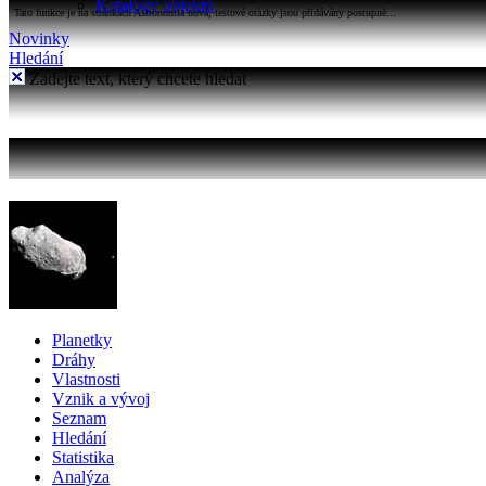
Katalogy objektů
Tato funkce je na stránkách Astronomia nová, testové otázky jsou přidávány postupně...
Novinky
Hledání
Zadejte text, který chcete hledat
Planetky
Dráhy
Vlastnosti
Vznik a vývoj
Seznam
Hledání
Statistika
Analýza