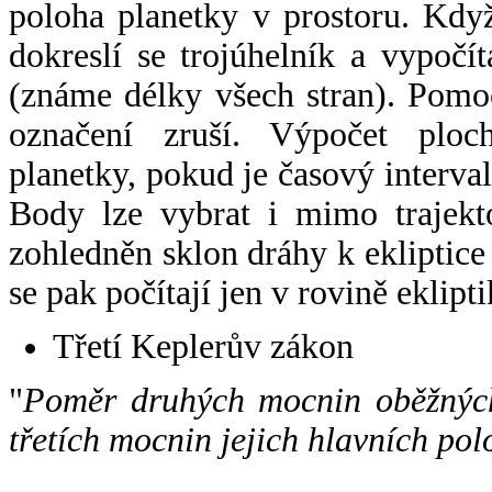
poloha planetky v prostoru. Kdy
dokreslí se trojúhelník a vypoč
(známe délky všech stran). Pomo
označení zruší. Výpočet ploch
planetky, pokud je časový interval
Body lze vybrat i mimo trajekto
zohledněn sklon dráhy k ekliptice
se pak počítají jen v rovině eklipti
Třetí Keplerův zákon
"
Poměr druhých mocnin oběžných
třetích mocnin jejich hlavních pol