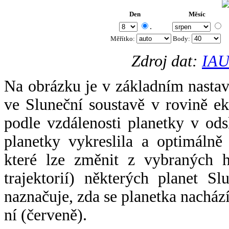
Den
Měsíc
.
Měřítko:
Body
:
Zdroj dat:
IAU
Na obrázku je v základním nastav
ve Sluneční soustavě v rovině ek
podle vzdálenosti planetky v odsl
planetky vykreslila a optimálně
které lze změnit z vybraných h
trajektorií) některých planet Sl
naznačuje, zda se planetka nacház
ní (červeně).