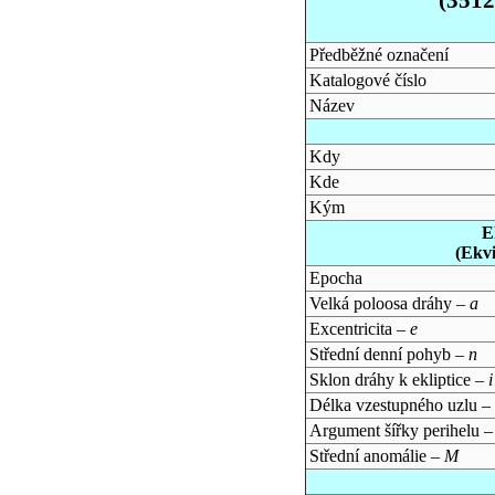
Předběžné označení
Katalogové číslo
Název
Kdy
Kde
Kým
E
(Ekv
Epocha
Velká poloosa dráhy –
a
Excentricita –
e
Střední denní pohyb –
n
Sklon dráhy k ekliptice –
i
Délka vzestupného uzlu –
Argument šířky perihelu 
Střední anomálie –
M