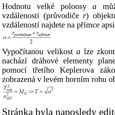
Hodnotu velké poloosy
a
může
vzdáleností (průvodiče
r
) objekt
vzdáleností najdete na přímce apsi
Vypočítanou velikost
a
lze zkont
nachází dráhové elementy plane
pomocí třetího Keplerova zák
zobrazená v levém horním rohu o
Stránka byla naposledy edi