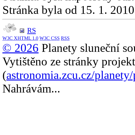
Stránka byla od 15. 1. 201
RS
W3C
XHTML 1.0
W3C
CSS
RSS
© 2026
Planety sluneční so
Vytištěno ze stránky projek
(
astronomia.zcu.cz/planety
Nahrávám...