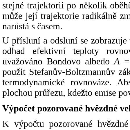
stejné trajektorii po několik oběh
může její trajektorie radikálně zm
narůstá s časem.
U přísluní a odsluní se zobrazuje
odhad efektivní teploty rovno
uvažováno Bondovo albedo
A
= 
použit Stefanův-Boltzmannův zák
termodynamické rovnováze. Abs
plochou průřezu, kdežto emise po
Výpočet pozorované hvězdné ve
K výpočtu pozorované hvězdné v