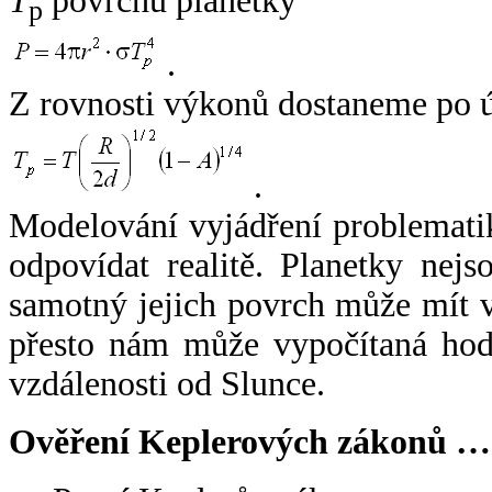
T
povrchu planetky
p
.
Z rovnosti výkonů dostaneme po 
.
Modelování vyjádření problemati
odpovídat realitě. Planetky nejso
samotný jejich povrch může mít v
přesto nám může vypočítaná hodn
vzdálenosti od Slunce.
Ověření Keplerových zákonů …