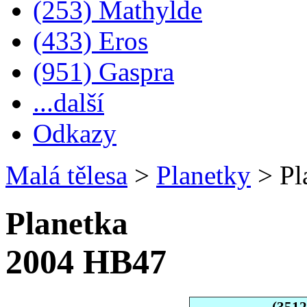
(253) Mathylde
(433) Eros
(951) Gaspra
...další
Odkazy
Malá tělesa
>
Planetky
>
Pl
Planetka
2004 HB47
(351