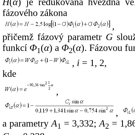
H
(
α
) je redukovaná hvězdná vel
fázového zákona
,
přičemž fázový parametr
G
slouž
funkcí
Φ
(
α
) a
Φ
(
α
). Fázovou fu
1
2
,
i
= 1, 2,
kde
,
,
a parametry
A
= 3,332;
A
= 1,8
1
2