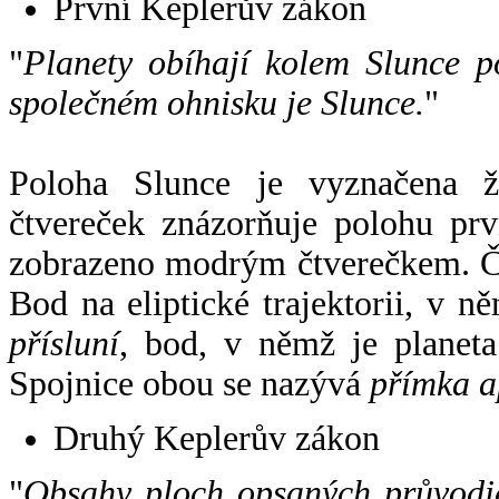
První Keplerův zákon
"
Planety obíhají kolem Slunce p
společném ohnisku je Slunce.
"
Poloha Slunce je vyznačena 
čtvereček znázorňuje polohu pr
zobrazeno modrým čtverečkem. Če
Bod na eliptické trajektorii, v n
přísluní
, bod, v němž je planet
Spojnice obou se nazývá
přímka a
Druhý Keplerův zákon
"
Obsahy ploch opsaných průvodič