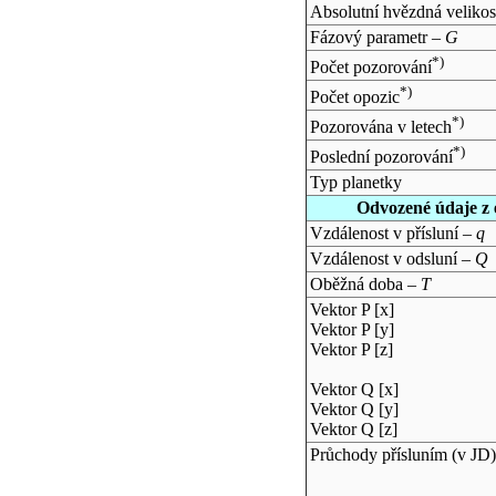
Absolutní hvězdná velikos
Fázový parametr –
G
*)
Počet pozorování
*)
Počet opozic
*)
Pozorována v letech
*)
Poslední pozorování
Typ planetky
Odvozené údaje z 
Vzdálenost v přísluní –
q
Vzdálenost v odsluní –
Q
Oběžná doba –
T
Vektor P [x]
Vektor P [y]
Vektor P [z]
Vektor Q [x]
Vektor Q [y]
Vektor Q [z]
Průchody přísluním (v
JD
)