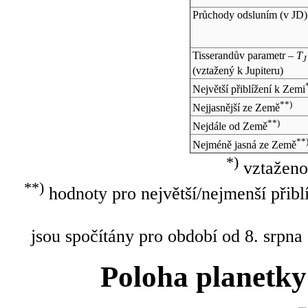
Průchody odsluním (v
JD
)
Tisserandův parametr –
T
J
(vztažený k Jupiteru)
Největší přiblížení k Zemi
**)
Nejjasnější ze Země
**)
Nejdále od Země
**
Nejméně jasná ze Země
*)
vztaženo
**)
hodnoty pro největší/nejmenší přibl
jsou spočítány pro období od 8. srpna
Poloha planetky