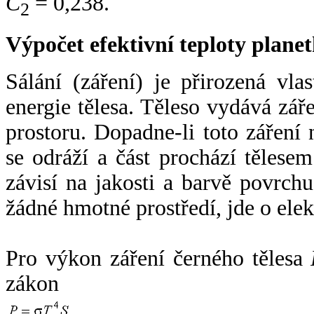
C
= 0,238.
2
Výpočet efektivní teploty plan
Sálání (záření) je přirozená vla
energie tělesa. Těleso vydává zá
prostoru. Dopadne-li toto záření n
se odráží a část prochází tělesem
závisí na jakosti a barvě povrch
žádné hmotné prostředí, jde o ele
Pro výkon záření černého tělesa
zákon