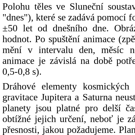
Polohu těles ve Sluneční sousta
"dnes"), které se zadává pomocí 
±50 let od dnešního dne. Obráz
hodnot. Po spuštění animace (zpě
mění v intervalu den, měsíc ne
animace je závislá na době potř
0,5-0,8 s).
Dráhové elementy kosmických t
gravitace Jupitera a Saturna neu
planety jsou platné pro delší č
obtížné jejich určení, neboť je 
přesnosti, jakou požadujeme. Pla