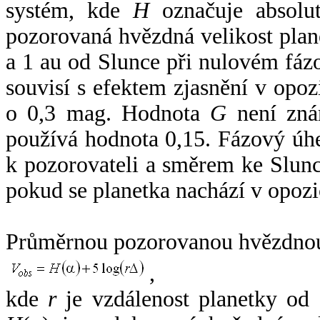
systém, kde
H
označuje absolut
pozorovaná hvězdná velikost plan
a 1 au od Slunce při nulovém fá
souvisí s efektem zjasnění v opoz
o 0,3 mag. Hodnota
G
není zná
používá hodnota 0,15. Fázový úh
k pozorovateli a směrem ke Slunc
pokud se planetka nachází v opozi
Průměrnou pozorovanou hvězdnou 
,
kde
r
je vzdálenost planetky od