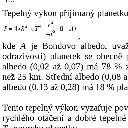
Tepelný výkon přijímaný planetko
,
kde
A
je Bondovo albedo, uvaž
odrazivosti) planetek se obecně
albedo (0,02 až 0,07) má 78 % z
než 25 km. Střední albedo (0,08 
albedo (0,13 až 0,28) má 18 % pla
Tento tepelný výkon vyzařuje po
rychlého otáčení a dobré tepelné