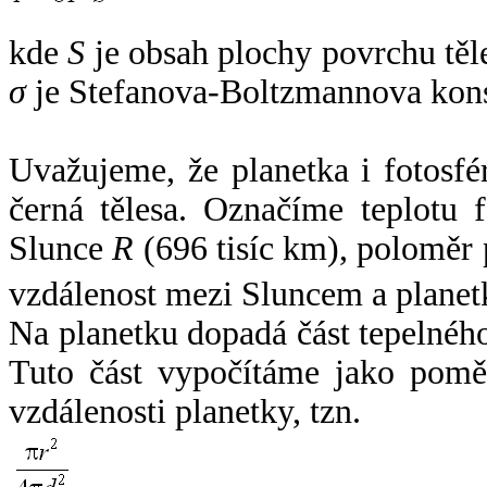
kde
S
je obsah plochy povrchu těl
σ
je Stefanova-Boltzmannova kons
Uvažujeme, že planetka i fotosfér
černá tělesa. Označíme teplotu 
Slunce
R
(696 tisíc km), poloměr
vzdálenost mezi Sluncem a plane
Na planetku dopadá část tepelnéh
Tuto část vypočítáme jako pomě
vzdálenosti planetky, tzn.