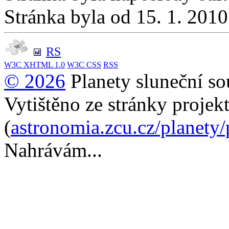
Stránka byla od 15. 1. 201
RS
W3C
XHTML 1.0
W3C
CSS
RSS
© 2026
Planety sluneční so
Vytištěno ze stránky projek
(
astronomia.zcu.cz/planety
Nahrávám...