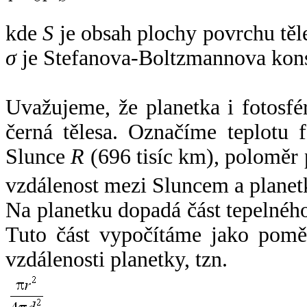
kde
S
je obsah plochy povrchu těl
σ
je Stefanova-Boltzmannova kons
Uvažujeme, že planetka i fotosfér
černá tělesa. Označíme teplotu 
Slunce
R
(696 tisíc km), poloměr
vzdálenost mezi Sluncem a plane
Na planetku dopadá část tepelnéh
Tuto část vypočítáme jako pomě
vzdálenosti planetky, tzn.