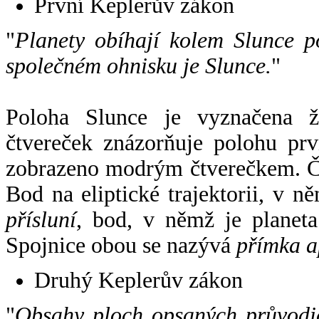
První Keplerův zákon
"
Planety obíhají kolem Slunce p
společném ohnisku je Slunce.
"
Poloha Slunce je vyznačena 
čtvereček znázorňuje polohu pr
zobrazeno modrým čtverečkem. Če
Bod na eliptické trajektorii, v n
přísluní
, bod, v němž je planet
Spojnice obou se nazývá
přímka a
Druhý Keplerův zákon
"
Obsahy ploch opsaných průvodič