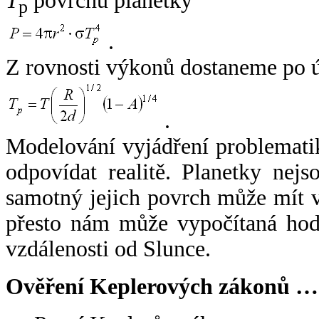
T
povrchu planetky
p
.
Z rovnosti výkonů dostaneme po 
.
Modelování vyjádření problemati
odpovídat realitě. Planetky nejso
samotný jejich povrch může mít v
přesto nám může vypočítaná hodn
vzdálenosti od Slunce.
Ověření Keplerových zákonů …