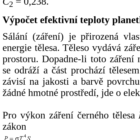
C
= 0,238.
2
Výpočet efektivní teploty plan
Sálání (záření) je přirozená vla
energie tělesa. Těleso vydává zá
prostoru. Dopadne-li toto záření n
se odráží a část prochází tělesem
závisí na jakosti a barvě povrch
žádné hmotné prostředí, jde o ele
Pro výkon záření černého tělesa
zákon