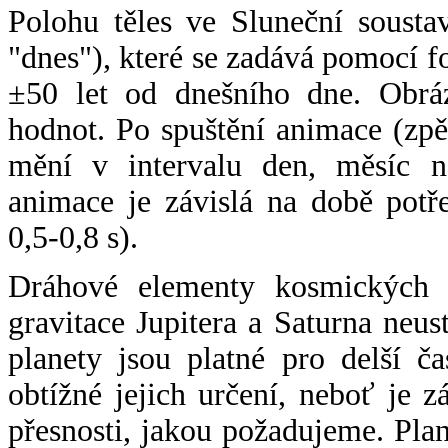
Polohu těles ve Sluneční sousta
"dnes"), které se zadává pomocí 
±50 let od dnešního dne. Obráz
hodnot. Po spuštění animace (zpě
mění v intervalu den, měsíc ne
animace je závislá na době potř
0,5-0,8 s).
Dráhové elementy kosmických t
gravitace Jupitera a Saturna neu
planety jsou platné pro delší č
obtížné jejich určení, neboť je 
přesnosti, jakou požadujeme. Pla