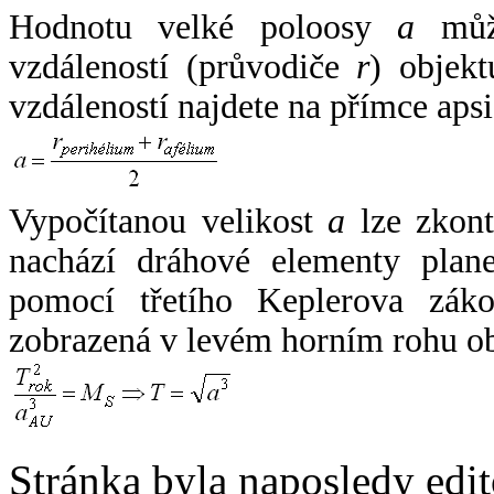
Hodnotu velké poloosy
a
může
vzdáleností (průvodiče
r
) objekt
vzdáleností najdete na přímce apsi
Vypočítanou velikost
a
lze zkont
nachází dráhové elementy plane
pomocí třetího Keplerova zák
zobrazená v levém horním rohu o
Stránka byla naposledy edi