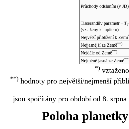
Průchody odsluním (v
JD
)
Tisserandův parametr –
T
J
(vztažený k Jupiteru)
Největší přiblížení k Zemi
**)
Nejjasnější ze Země
**)
Nejdále od Země
**
Nejméně jasná ze Země
*)
vztaženo
**)
hodnoty pro největší/nejmenší přibl
jsou spočítány pro období od 8. srpna
Poloha planetky