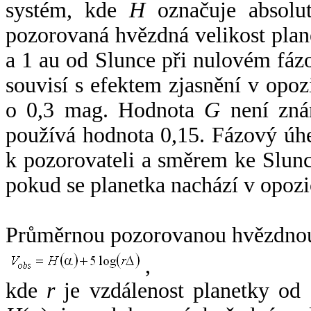
systém, kde
H
označuje absolut
pozorovaná hvězdná velikost plan
a 1 au od Slunce při nulovém fá
souvisí s efektem zjasnění v opoz
o 0,3 mag. Hodnota
G
není zná
používá hodnota 0,15. Fázový úh
k pozorovateli a směrem ke Slunc
pokud se planetka nachází v opozi
Průměrnou pozorovanou hvězdnou 
,
kde
r
je vzdálenost planetky od