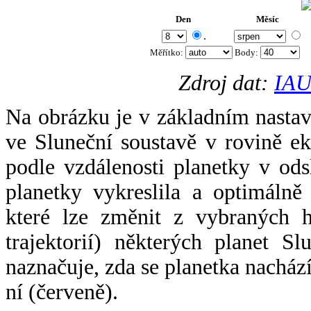
Den
Měsíc
.
Měřítko:
Body
:
Zdroj dat:
IAU
Na obrázku je v základním nastav
ve Sluneční soustavě v rovině ek
podle vzdálenosti planetky v odsl
planetky vykreslila a optimálně
které lze změnit z vybraných h
trajektorií) některých planet Sl
naznačuje, zda se planetka nacház
ní (červeně).