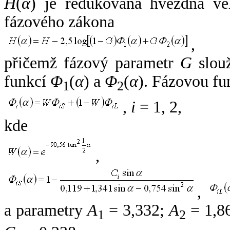
H
(
α
) je redukovaná hvězdná vel
fázového zákona
,
přičemž fázový parametr
G
slouž
funkcí
Φ
(
α
) a
Φ
(
α
). Fázovou fu
1
2
,
i
= 1, 2,
kde
,
,
a parametry
A
= 3,332;
A
= 1,8
1
2