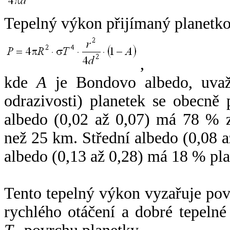
Tepelný výkon přijímaný planetko
,
kde
A
je Bondovo albedo, uvaž
odrazivosti) planetek se obecně
albedo (0,02 až 0,07) má 78 % z
než 25 km. Střední albedo (0,08 
albedo (0,13 až 0,28) má 18 % pla
Tento tepelný výkon vyzařuje po
rychlého otáčení a dobré tepelné