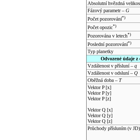
Absolutní hvězdná velikos
Fázový parametr –
G
*)
Počet pozorování
*)
Počet opozic
*)
Pozorována v letech
*)
Poslední pozorování
Typ planetky
Odvozené údaje z 
Vzdálenost v přísluní –
q
Vzdálenost v odsluní –
Q
Oběžná doba –
T
Vektor P [x]
Vektor P [y]
Vektor P [z]
Vektor Q [x]
Vektor Q [y]
Vektor Q [z]
Průchody přísluním (v
JD
)