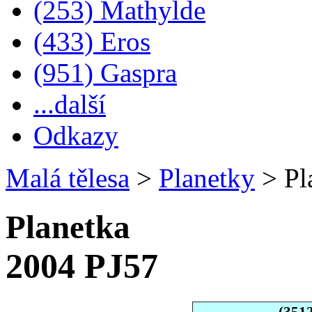
(253) Mathylde
(433) Eros
(951) Gaspra
...další
Odkazy
Malá tělesa
>
Planetky
>
Pl
Planetka
2004 PJ57
(351