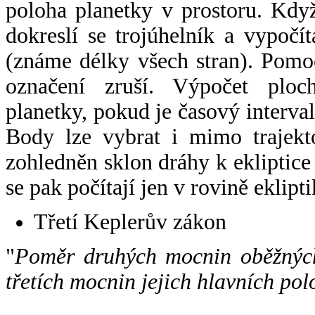
poloha planetky v prostoru. Kdy
dokreslí se trojúhelník a vypoč
(známe délky všech stran). Pomo
označení zruší. Výpočet ploch
planetky, pokud je časový interval
Body lze vybrat i mimo trajekto
zohledněn sklon dráhy k ekliptice
se pak počítají jen v rovině eklipti
Třetí Keplerův zákon
"
Poměr druhých mocnin oběžných
třetích mocnin jejich hlavních pol