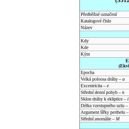
Předběžné označení
Katalogové číslo
Název
Kdy
Kde
Kým
E
(Ekv
Epocha
Velká poloosa dráhy –
a
Excentricita –
e
Střední denní pohyb –
n
Sklon dráhy k ekliptice –
i
Délka vzestupného uzlu –
Argument šířky perihelu 
Střední anomálie –
M