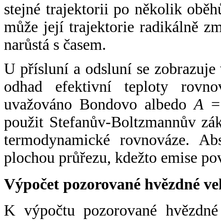
stejné trajektorii po několik oběh
může její trajektorie radikálně zm
narůstá s časem.
U přísluní a odsluní se zobrazuje
odhad efektivní teploty rovno
uvažováno Bondovo albedo
A
= 
použit Stefanův-Boltzmannův zák
termodynamické rovnováze. Abs
plochou průřezu, kdežto emise po
Výpočet pozorované hvězdné ve
K výpočtu pozorované hvězdné v