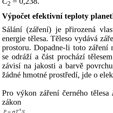
C
= 0,238.
2
Výpočet efektivní teploty plan
Sálání (záření) je přirozená vla
energie tělesa. Těleso vydává zá
prostoru. Dopadne-li toto záření n
se odráží a část prochází tělesem
závisí na jakosti a barvě povrch
žádné hmotné prostředí, jde o ele
Pro výkon záření černého tělesa
zákon