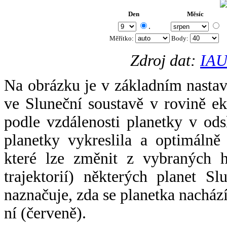
Den
Měsíc
.
Měřítko:
Body
:
Zdroj dat:
IAU
Na obrázku je v základním nastav
ve Sluneční soustavě v rovině ek
podle vzdálenosti planetky v odsl
planetky vykreslila a optimálně
které lze změnit z vybraných h
trajektorií) některých planet Sl
naznačuje, zda se planetka nacház
ní (červeně).