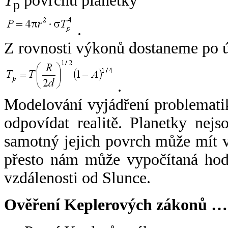
T
povrchu planetky
p
.
Z rovnosti výkonů dostaneme po 
.
Modelování vyjádření problemati
odpovídat realitě. Planetky nejso
samotný jejich povrch může mít v
přesto nám může vypočítaná hodn
vzdálenosti od Slunce.
Ověření Keplerových zákonů …