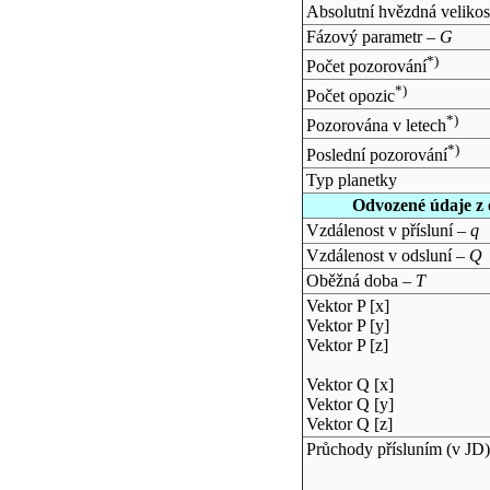
Absolutní hvězdná velikos
Fázový parametr –
G
*)
Počet pozorování
*)
Počet opozic
*)
Pozorována v letech
*)
Poslední pozorování
Typ planetky
Odvozené údaje z 
Vzdálenost v přísluní –
q
Vzdálenost v odsluní –
Q
Oběžná doba –
T
Vektor P [x]
Vektor P [y]
Vektor P [z]
Vektor Q [x]
Vektor Q [y]
Vektor Q [z]
Průchody přísluním (v
JD
)