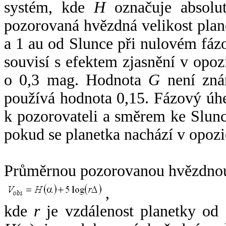
systém, kde
H
označuje absolut
pozorovaná hvězdná velikost plan
a 1 au od Slunce při nulovém fá
souvisí s efektem zjasnění v opoz
o 0,3 mag. Hodnota
G
není zná
používá hodnota 0,15. Fázový úh
k pozorovateli a směrem ke Slunc
pokud se planetka nachází v opozi
Průměrnou pozorovanou hvězdnou 
,
kde
r
je vzdálenost planetky od