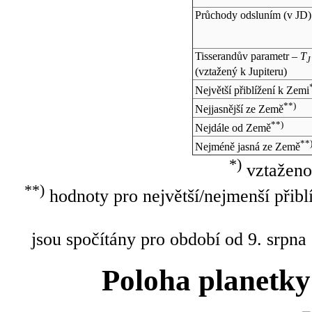
Průchody odsluním (v
JD
)
Tisserandův parametr –
T
J
(vztažený k Jupiteru)
Největší přiblížení k Zemi
**)
Nejjasnější ze Země
**)
Nejdále od Země
**
Nejméně jasná ze Země
*)
vztaženo
**)
hodnoty pro největší/nejmenší přibl
jsou spočítány pro období od 9. srpna
Poloha planetky