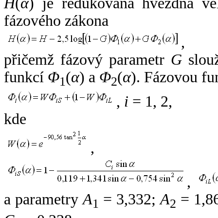
H
(
α
) je redukovaná hvězdná vel
fázového zákona
,
přičemž fázový parametr
G
slouž
funkcí
Φ
(
α
) a
Φ
(
α
). Fázovou fu
1
2
,
i
= 1, 2,
kde
,
,
a parametry
A
= 3,332;
A
= 1,8
1
2