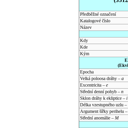
Předběžné označení
Katalogové číslo
Název
Kdy
Kde
Kým
E
(Ekv
Epocha
Velká poloosa dráhy –
a
Excentricita –
e
Střední denní pohyb –
n
Sklon dráhy k ekliptice –
i
Délka vzestupného uzlu –
Argument šířky perihelu 
Střední anomálie –
M