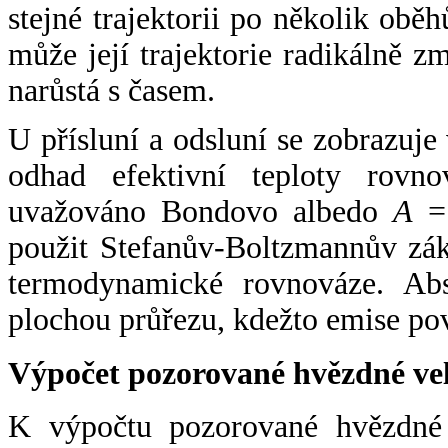
stejné trajektorii po několik oběh
může její trajektorie radikálně zm
narůstá s časem.
U přísluní a odsluní se zobrazuje
odhad efektivní teploty rovno
uvažováno Bondovo albedo
A
= 
použit Stefanův-Boltzmannův zák
termodynamické rovnováze. Abs
plochou průřezu, kdežto emise po
Výpočet pozorované hvězdné ve
K výpočtu pozorované hvězdné v