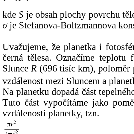
kde
S
je obsah plochy povrchu těl
σ
je Stefanova-Boltzmannova kons
Uvažujeme, že planetka i fotosfér
černá tělesa. Označíme teplotu 
Slunce
R
(696 tisíc km), poloměr
vzdálenost mezi Sluncem a plane
Na planetku dopadá část tepelnéh
Tuto část vypočítáme jako pomě
vzdálenosti planetky, tzn.