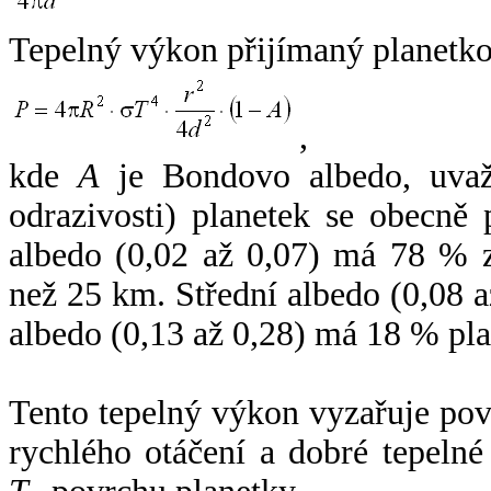
Tepelný výkon přijímaný planetko
,
kde
A
je Bondovo albedo, uvaž
odrazivosti) planetek se obecně
albedo (0,02 až 0,07) má 78 % z
než 25 km. Střední albedo (0,08 
albedo (0,13 až 0,28) má 18 % pla
Tento tepelný výkon vyzařuje po
rychlého otáčení a dobré tepelné