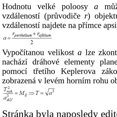
Hodnotu velké poloosy
a
může
vzdáleností (průvodiče
r
) objekt
vzdáleností najdete na přímce apsi
Vypočítanou velikost
a
lze zkont
nachází dráhové elementy plane
pomocí třetího Keplerova zák
zobrazená v levém horním rohu o
Stránka byla naposledy edi