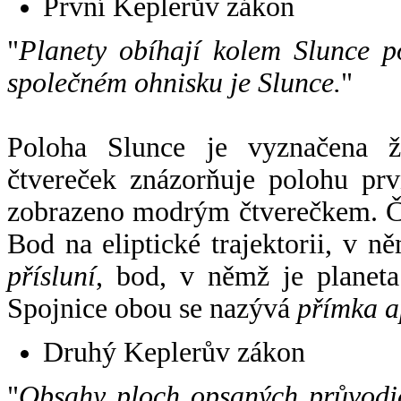
První Keplerův zákon
"
Planety obíhají kolem Slunce p
společném ohnisku je Slunce.
"
Poloha Slunce je vyznačena 
čtvereček znázorňuje polohu pr
zobrazeno modrým čtverečkem. Če
Bod na eliptické trajektorii, v n
přísluní
, bod, v němž je planet
Spojnice obou se nazývá
přímka a
Druhý Keplerův zákon
"
Obsahy ploch opsaných průvodič