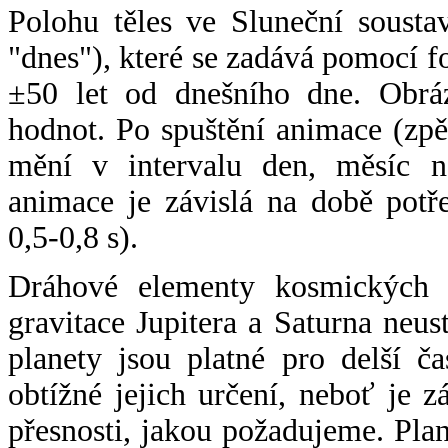
Polohu těles ve Sluneční sousta
"dnes"), které se zadává pomocí 
±50 let od dnešního dne. Obráz
hodnot. Po spuštění animace (zpě
mění v intervalu den, měsíc ne
animace je závislá na době potř
0,5-0,8 s).
Dráhové elementy kosmických t
gravitace Jupitera a Saturna neu
planety jsou platné pro delší č
obtížné jejich určení, neboť je 
přesnosti, jakou požadujeme. Pla