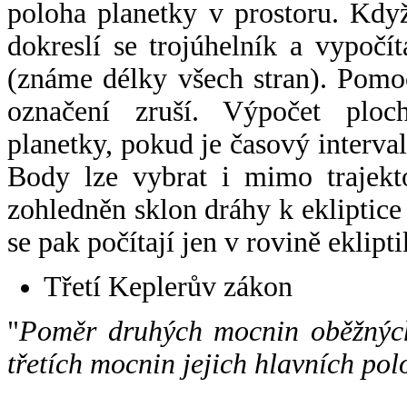
poloha planetky v prostoru. Kdy
dokreslí se trojúhelník a vypoč
(známe délky všech stran). Pomo
označení zruší. Výpočet ploch
planetky, pokud je časový interval
Body lze vybrat i mimo trajekto
zohledněn sklon dráhy k ekliptice
se pak počítají jen v rovině eklipti
Třetí Keplerův zákon
"
Poměr druhých mocnin oběžných
třetích mocnin jejich hlavních pol