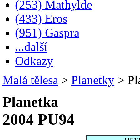
(253) Mathylde
(433) Eros
(951) Gaspra
...další
Odkazy
Malá tělesa
>
Planetky
>
Pl
Planetka
2004 PU94
(351