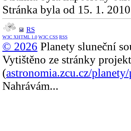
Stránka byla od 15. 1. 201
RS
W3C
XHTML 1.0
W3C
CSS
RSS
© 2026
Planety sluneční so
Vytištěno ze stránky projek
(
astronomia.zcu.cz/planety
Nahrávám...