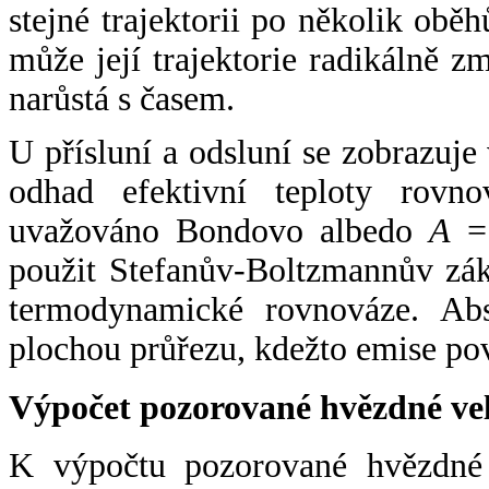
stejné trajektorii po několik oběh
může její trajektorie radikálně zm
narůstá s časem.
U přísluní a odsluní se zobrazuje
odhad efektivní teploty rovno
uvažováno Bondovo albedo
A
= 
použit Stefanův-Boltzmannův zák
termodynamické rovnováze. Abs
plochou průřezu, kdežto emise po
Výpočet pozorované hvězdné ve
K výpočtu pozorované hvězdné v