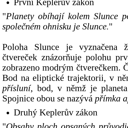
První Keplerův zákon
"
Planety obíhají kolem Slunce p
společném ohnisku je Slunce.
"
Poloha Slunce je vyznačena 
čtvereček znázorňuje polohu pr
zobrazeno modrým čtverečkem. Če
Bod na eliptické trajektorii, v n
přísluní
, bod, v němž je planet
Spojnice obou se nazývá
přímka a
Druhý Keplerův zákon
"
Obsahy ploch opsaných průvodič