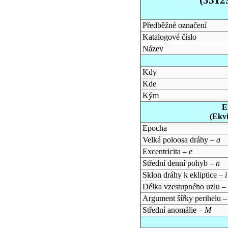
Předběžné označení
Katalogové číslo
Název
Kdy
Kde
Kým
E
(Ekv
Epocha
Velká poloosa dráhy –
a
Excentricita –
e
Střední denní pohyb –
n
Sklon dráhy k ekliptice –
i
Délka vzestupného uzlu –
Argument šířky perihelu 
Střední anomálie –
M