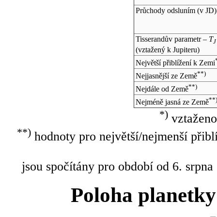
Průchody odsluním (v
JD
)
Tisserandův parametr –
T
J
(vztažený k Jupiteru)
Největší přiblížení k Zemi
**)
Nejjasnější ze Země
**)
Nejdále od Země
**
Nejméně jasná ze Země
*)
vztaženo
**)
hodnoty pro největší/nejmenší přibl
jsou spočítány pro období od 6. srpna
Poloha planetky