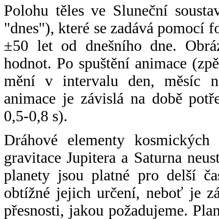
Polohu těles ve Sluneční sousta
"dnes"), které se zadává pomocí 
±50 let od dnešního dne. Obráz
hodnot. Po spuštění animace (zpě
mění v intervalu den, měsíc ne
animace je závislá na době potř
0,5-0,8 s).
Dráhové elementy kosmických t
gravitace Jupitera a Saturna neu
planety jsou platné pro delší č
obtížné jejich určení, neboť je 
přesnosti, jakou požadujeme. Pla