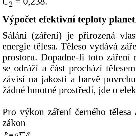
C
= 0,238.
2
Výpočet efektivní teploty plan
Sálání (záření) je přirozená vla
energie tělesa. Těleso vydává zá
prostoru. Dopadne-li toto záření n
se odráží a část prochází tělesem
závisí na jakosti a barvě povrch
žádné hmotné prostředí, jde o ele
Pro výkon záření černého tělesa
zákon