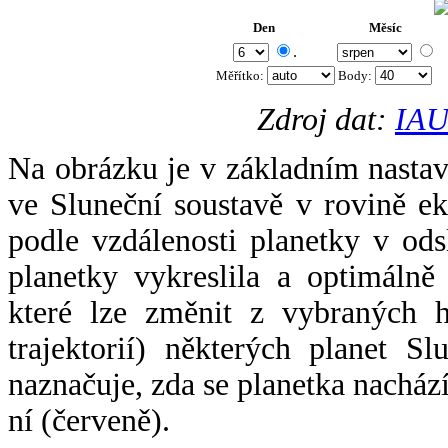
Den
Měsíc
.
Měřítko:
Body
:
Zdroj dat:
IAU
Na obrázku je v základním nastav
ve Sluneční soustavě v rovině ek
podle vzdálenosti planetky v odsl
planetky vykreslila a optimálně
které lze změnit z vybraných h
trajektorií) některých planet Sl
naznačuje, zda se planetka nacház
ní (červeně).