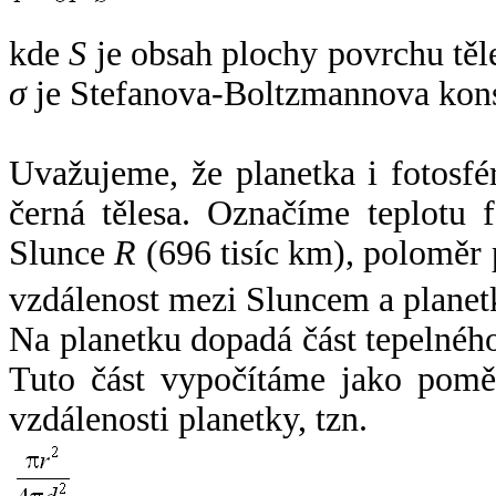
kde
S
je obsah plochy povrchu těl
σ
je Stefanova-Boltzmannova kons
Uvažujeme, že planetka i fotosfér
černá tělesa. Označíme teplotu 
Slunce
R
(696 tisíc km), poloměr
vzdálenost mezi Sluncem a plane
Na planetku dopadá část tepelnéh
Tuto část vypočítáme jako pomě
vzdálenosti planetky, tzn.