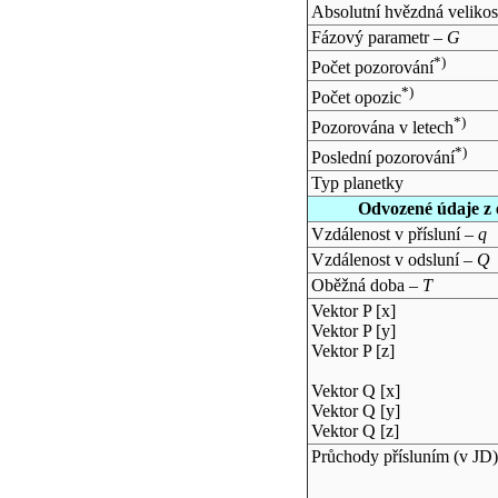
Absolutní hvězdná velikos
Fázový parametr –
G
*)
Počet pozorování
*)
Počet opozic
*)
Pozorována v letech
*)
Poslední pozorování
Typ planetky
Odvozené údaje z 
Vzdálenost v přísluní –
q
Vzdálenost v odsluní –
Q
Oběžná doba –
T
Vektor P [x]
Vektor P [y]
Vektor P [z]
Vektor Q [x]
Vektor Q [y]
Vektor Q [z]
Průchody přísluním (v
JD
)