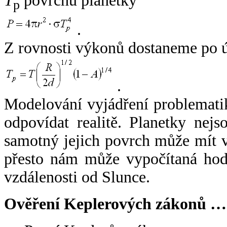
T
povrchu planetky
p
.
Z rovnosti výkonů dostaneme po 
.
Modelování vyjádření problemati
odpovídat realitě. Planetky nejso
samotný jejich povrch může mít v
přesto nám může vypočítaná hodn
vzdálenosti od Slunce.
Ověření Keplerových zákonů …