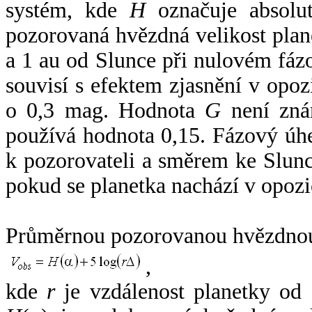
systém, kde
H
označuje absolut
pozorovaná hvězdná velikost plan
a 1 au od Slunce při nulovém fá
souvisí s efektem zjasnění v opoz
o 0,3 mag. Hodnota
G
není zná
používá hodnota 0,15. Fázový úh
k pozorovateli a směrem ke Slunc
pokud se planetka nachází v opozi
Průměrnou pozorovanou hvězdnou 
,
kde
r
je vzdálenost planetky od