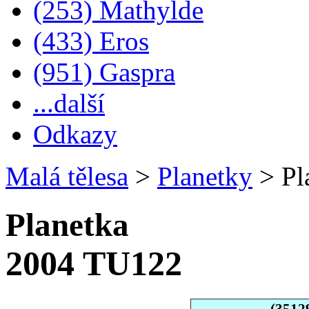
(253) Mathylde
(433) Eros
(951) Gaspra
...další
Odkazy
Malá tělesa
>
Planetky
>
Pl
Planetka
2004 TU122
(3512