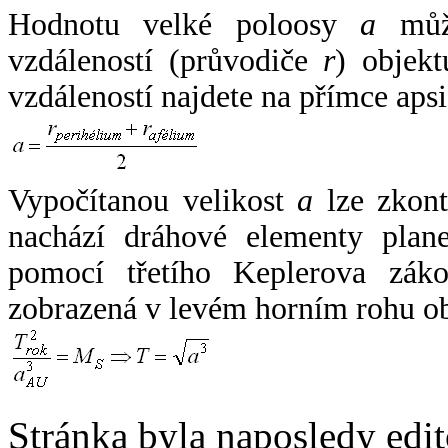
Hodnotu velké poloosy
a
může
vzdáleností (průvodiče
r
) objekt
vzdáleností najdete na přímce apsi
Vypočítanou velikost
a
lze zkont
nachází dráhové elementy plane
pomocí třetího Keplerova zák
zobrazená v levém horním rohu o
Stránka byla naposledy edi