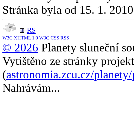
Stránka byla od 15. 1. 201
RS
W3C
XHTML 1.0
W3C
CSS
RSS
© 2026
Planety sluneční so
Vytištěno ze stránky projek
(
astronomia.zcu.cz/planety
Nahrávám...