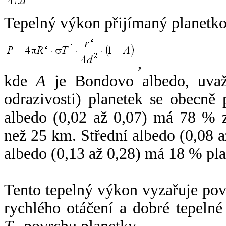
Tepelný výkon přijímaný planetko
,
kde
A
je Bondovo albedo, uvaž
odrazivosti) planetek se obecně
albedo (0,02 až 0,07) má 78 % z
než 25 km. Střední albedo (0,08 
albedo (0,13 až 0,28) má 18 % pla
Tento tepelný výkon vyzařuje po
rychlého otáčení a dobré tepelné