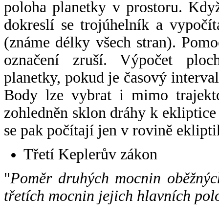
poloha planetky v prostoru. Kdy
dokreslí se trojúhelník a vypoč
(známe délky všech stran). Pomo
označení zruší. Výpočet ploch
planetky, pokud je časový interval
Body lze vybrat i mimo trajekto
zohledněn sklon dráhy k ekliptice
se pak počítají jen v rovině eklipti
Třetí Keplerův zákon
"
Poměr druhých mocnin oběžných
třetích mocnin jejich hlavních pol