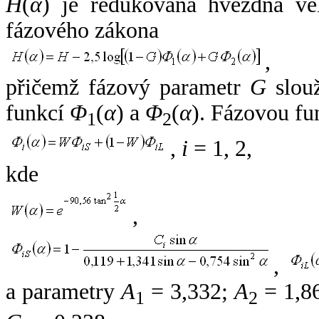
H
(
α
) je redukovaná hvězdná vel
fázového zákona
,
přičemž fázový parametr
G
slouž
funkcí
Φ
(
α
) a
Φ
(
α
). Fázovou fu
1
2
,
i
= 1, 2,
kde
,
,
a parametry
A
= 3,332;
A
= 1,8
1
2