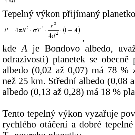
Tepelný výkon přijímaný planetko
,
kde
A
je Bondovo albedo, uvaž
odrazivosti) planetek se obecně
albedo (0,02 až 0,07) má 78 % z
než 25 km. Střední albedo (0,08 
albedo (0,13 až 0,28) má 18 % pla
Tento tepelný výkon vyzařuje po
rychlého otáčení a dobré tepelné