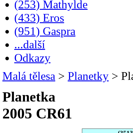
(253) Mathylde
(433) Eros
(951) Gaspra
...další
Odkazy
Malá tělesa
>
Planetky
>
Pl
Planetka
2005 CR61
(351