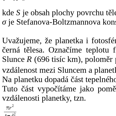
kde
S
je obsah plochy povrchu těl
σ
je Stefanova-Boltzmannova kons
Uvažujeme, že planetka i fotosfér
černá tělesa. Označíme teplotu 
Slunce
R
(696 tisíc km), poloměr
vzdálenost mezi Sluncem a plane
Na planetku dopadá část tepelnéh
Tuto část vypočítáme jako pomě
vzdálenosti planetky, tzn.