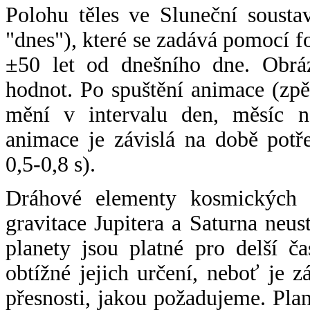
Polohu těles ve Sluneční sousta
"dnes"), které se zadává pomocí 
±50 let od dnešního dne. Obráz
hodnot. Po spuštění animace (zpě
mění v intervalu den, měsíc ne
animace je závislá na době potř
0,5-0,8 s).
Dráhové elementy kosmických t
gravitace Jupitera a Saturna neu
planety jsou platné pro delší č
obtížné jejich určení, neboť je 
přesnosti, jakou požadujeme. Pla