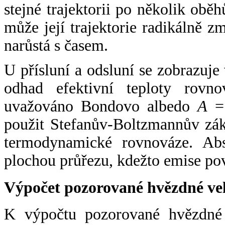
stejné trajektorii po několik oběh
může její trajektorie radikálně zm
narůstá s časem.
U přísluní a odsluní se zobrazuje
odhad efektivní teploty rovno
uvažováno Bondovo albedo
A
= 
použit Stefanův-Boltzmannův zák
termodynamické rovnováze. Abs
plochou průřezu, kdežto emise po
Výpočet pozorované hvězdné ve
K výpočtu pozorované hvězdné v