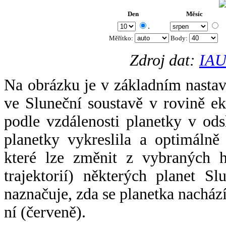
Den
Měsíc
.
Měřítko:
Body
:
Zdroj dat:
IAU
Na obrázku je v základním nastav
ve Sluneční soustavě v rovině ek
podle vzdálenosti planetky v odsl
planetky vykreslila a optimálně
které lze změnit z vybraných h
trajektorií) některých planet Sl
naznačuje, zda se planetka nacház
ní (červeně).