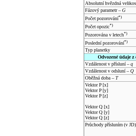
Absolutní hvězdná velikos
Fázový parametr –
G
*)
Počet pozorování
*)
Počet opozic
*)
Pozorována v letech
*)
Poslední pozorování
Typ planetky
Odvozené údaje z 
Vzdálenost v přísluní –
q
Vzdálenost v odsluní –
Q
Oběžná doba –
T
Vektor P [x]
Vektor P [y]
Vektor P [z]
Vektor Q [x]
Vektor Q [y]
Vektor Q [z]
Průchody přísluním (v
JD
)