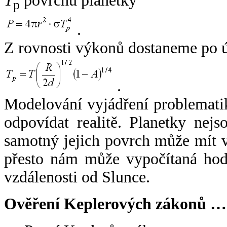
T
povrchu planetky
p
.
Z rovnosti výkonů dostaneme po 
.
Modelování vyjádření problemati
odpovídat realitě. Planetky nejso
samotný jejich povrch může mít v
přesto nám může vypočítaná hodn
vzdálenosti od Slunce.
Ověření Keplerových zákonů …