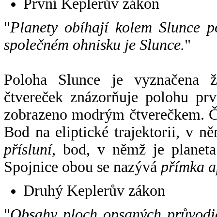
První Keplerův zákon
"
Planety obíhají kolem Slunce p
společném ohnisku je Slunce.
"
Poloha Slunce je vyznačena 
čtvereček znázorňuje polohu pr
zobrazeno modrým čtverečkem. Če
Bod na eliptické trajektorii, v n
přísluní
, bod, v němž je planet
Spojnice obou se nazývá
přímka a
Druhý Keplerův zákon
"
Obsahy ploch opsaných průvodič