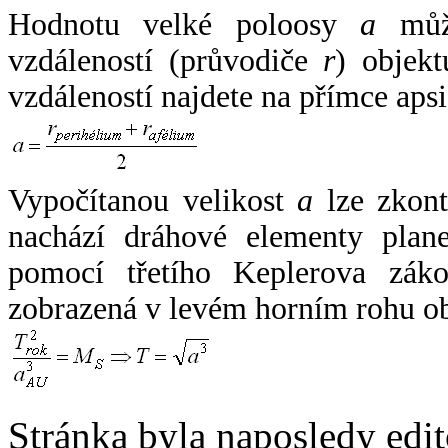
Hodnotu velké poloosy
a
může
vzdáleností (průvodiče
r
) objekt
vzdáleností najdete na přímce apsi
Vypočítanou velikost
a
lze zkont
nachází dráhové elementy plane
pomocí třetího Keplerova zák
zobrazená v levém horním rohu o
Stránka byla naposledy edi