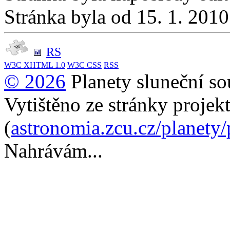
Stránka byla od 15. 1. 201
RS
W3C
XHTML 1.0
W3C
CSS
RSS
© 2026
Planety sluneční so
Vytištěno ze stránky projek
(
astronomia.zcu.cz/planety
Nahrávám...