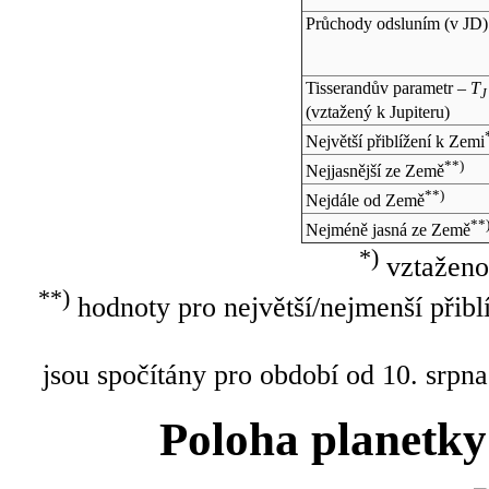
Průchody odsluním (v
JD
)
Tisserandův parametr –
T
J
(vztažený k Jupiteru)
Největší přiblížení k Zemi
**)
Nejjasnější ze Země
**)
Nejdále od Země
**
Nejméně jasná ze Země
*)
vztaženo
**)
hodnoty pro největší/nejmenší přibl
jsou spočítány pro období od 10. srpna
Poloha planetky