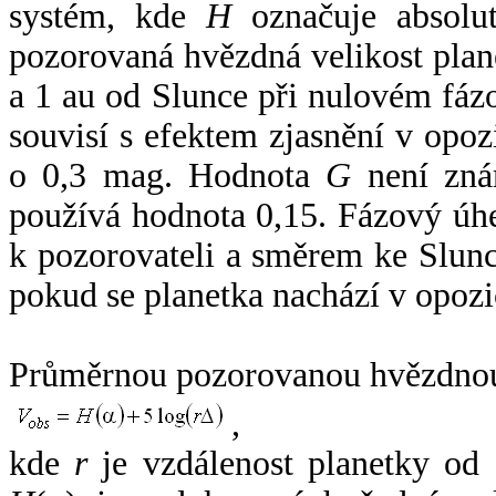
systém, kde
H
označuje absolut
pozorovaná hvězdná velikost plan
a 1 au od Slunce při nulovém fá
souvisí s efektem zjasnění v opoz
o 0,3 mag. Hodnota
G
není zná
používá hodnota 0,15. Fázový úh
k pozorovateli a směrem ke Slunc
pokud se planetka nachází v opozi
Průměrnou pozorovanou hvězdnou 
,
kde
r
je vzdálenost planetky od