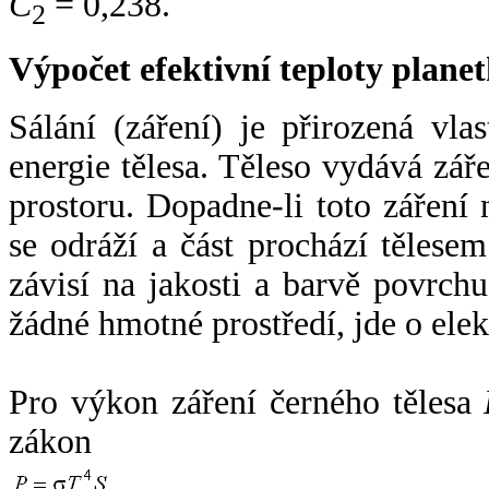
C
= 0,238.
2
Výpočet efektivní teploty plan
Sálání (záření) je přirozená vla
energie tělesa. Těleso vydává zá
prostoru. Dopadne-li toto záření n
se odráží a část prochází tělesem
závisí na jakosti a barvě povrch
žádné hmotné prostředí, jde o ele
Pro výkon záření černého tělesa
zákon