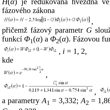
H
(
α
) je redukovaná hvězdná vel
fázového zákona
,
přičemž fázový parametr
G
slouž
funkcí
Φ
(
α
) a
Φ
(
α
). Fázovou fu
1
2
,
i
= 1, 2,
kde
,
,
a parametry
A
= 3,332;
A
= 1,8
1
2