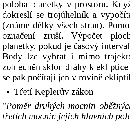
poloha planetky v prostoru. Kdy
dokreslí se trojúhelník a vypoč
(známe délky všech stran). Pomo
označení zruší. Výpočet ploch
planetky, pokud je časový interval
Body lze vybrat i mimo trajekto
zohledněn sklon dráhy k ekliptice
se pak počítají jen v rovině eklipti
Třetí Keplerův zákon
"
Poměr druhých mocnin oběžných
třetích mocnin jejich hlavních pol