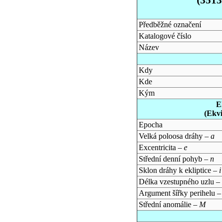
Předběžné označení
Katalogové číslo
Název
Kdy
Kde
Kým
E
(Ekv
Epocha
Velká poloosa dráhy –
a
Excentricita –
e
Střední denní pohyb –
n
Sklon dráhy k ekliptice –
i
Délka vzestupného uzlu –
Argument šířky perihelu 
Střední anomálie –
M