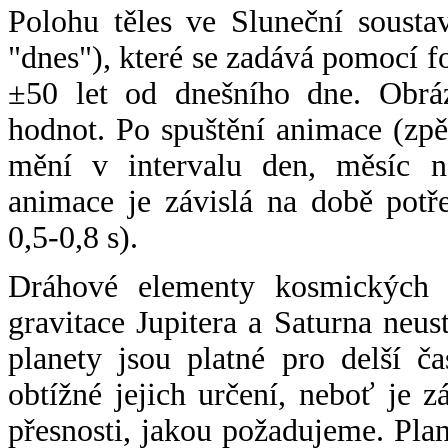
Polohu těles ve Sluneční sousta
"dnes"), které se zadává pomocí 
±50 let od dnešního dne. Obráz
hodnot. Po spuštění animace (zpě
mění v intervalu den, měsíc ne
animace je závislá na době potř
0,5-0,8 s).
Dráhové elementy kosmických t
gravitace Jupitera a Saturna neu
planety jsou platné pro delší č
obtížné jejich určení, neboť je 
přesnosti, jakou požadujeme. Pla