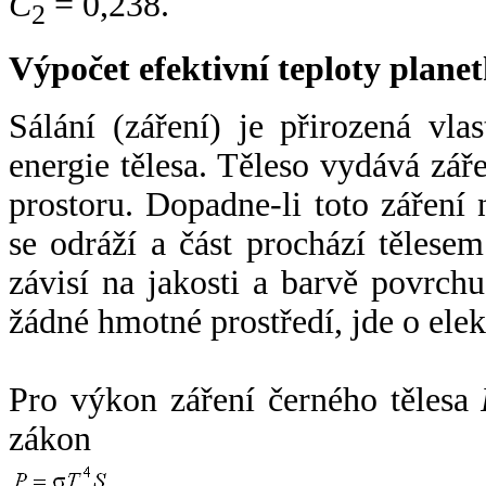
C
= 0,238.
2
Výpočet efektivní teploty plan
Sálání (záření) je přirozená vla
energie tělesa. Těleso vydává zá
prostoru. Dopadne-li toto záření n
se odráží a část prochází tělesem
závisí na jakosti a barvě povrch
žádné hmotné prostředí, jde o ele
Pro výkon záření černého tělesa
zákon