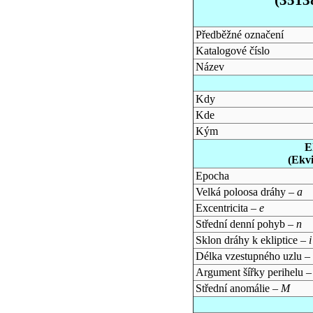
Předběžné označení
Katalogové číslo
Název
Kdy
Kde
Kým
E
(Ekv
Epocha
Velká poloosa dráhy –
a
Excentricita –
e
Střední denní pohyb –
n
Sklon dráhy k ekliptice –
i
Délka vzestupného uzlu –
Argument šířky perihelu 
Střední anomálie –
M