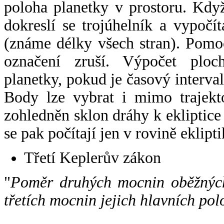
poloha planetky v prostoru. Kdy
dokreslí se trojúhelník a vypoč
(známe délky všech stran). Pomo
označení zruší. Výpočet ploch
planetky, pokud je časový interval
Body lze vybrat i mimo trajekto
zohledněn sklon dráhy k ekliptice
se pak počítají jen v rovině eklipti
Třetí Keplerův zákon
"
Poměr druhých mocnin oběžných
třetích mocnin jejich hlavních pol