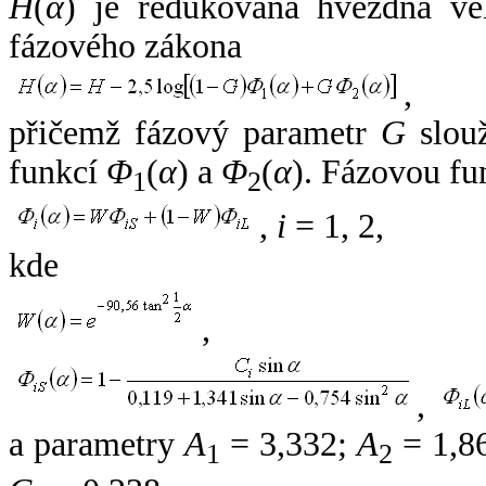
H
(
α
) je redukovaná hvězdná vel
fázového zákona
,
přičemž fázový parametr
G
slouž
funkcí
Φ
(
α
) a
Φ
(
α
). Fázovou fu
1
2
,
i
= 1, 2,
kde
,
,
a parametry
A
= 3,332;
A
= 1,8
1
2