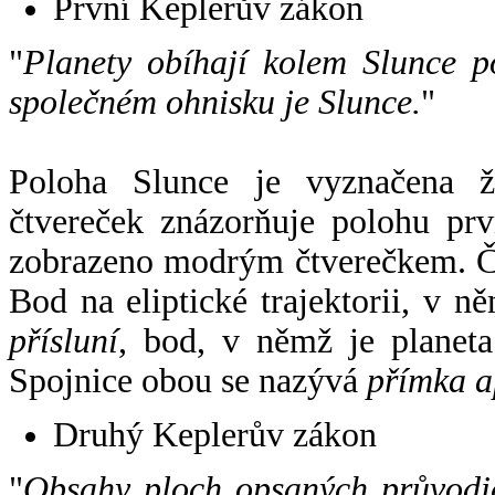
První Keplerův zákon
"
Planety obíhají kolem Slunce p
společném ohnisku je Slunce.
"
Poloha Slunce je vyznačena 
čtvereček znázorňuje polohu pr
zobrazeno modrým čtverečkem. Če
Bod na eliptické trajektorii, v n
přísluní
, bod, v němž je planet
Spojnice obou se nazývá
přímka a
Druhý Keplerův zákon
"
Obsahy ploch opsaných průvodič