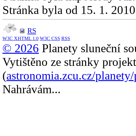
Stránka byla od 15. 1. 201
RS
W3C
XHTML 1.0
W3C
CSS
RSS
© 2026
Planety sluneční so
Vytištěno ze stránky projek
(
astronomia.zcu.cz/planety
Nahrávám...