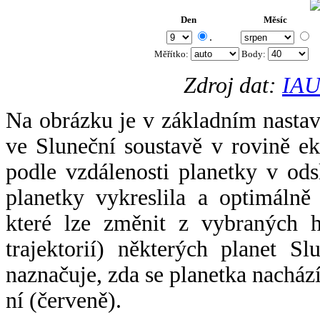
Den
Měsíc
.
Měřítko:
Body
:
Zdroj dat:
IAU
Na obrázku je v základním nastav
ve Sluneční soustavě v rovině ek
podle vzdálenosti planetky v odsl
planetky vykreslila a optimálně
které lze změnit z vybraných h
trajektorií) některých planet Sl
naznačuje, zda se planetka nacház
ní (červeně).