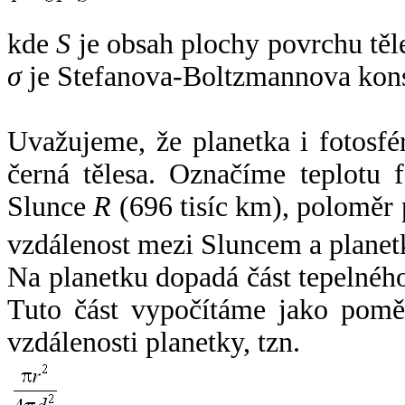
kde
S
je obsah plochy povrchu těl
σ
je Stefanova-Boltzmannova kons
Uvažujeme, že planetka i fotosfér
černá tělesa. Označíme teplotu 
Slunce
R
(696 tisíc km), poloměr
vzdálenost mezi Sluncem a plane
Na planetku dopadá část tepelnéh
Tuto část vypočítáme jako pomě
vzdálenosti planetky, tzn.