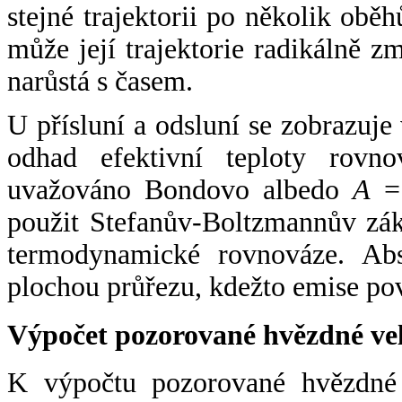
stejné trajektorii po několik oběh
může její trajektorie radikálně zm
narůstá s časem.
U přísluní a odsluní se zobrazuje
odhad efektivní teploty rovno
uvažováno Bondovo albedo
A
= 
použit Stefanův-Boltzmannův zák
termodynamické rovnováze. Abs
plochou průřezu, kdežto emise po
Výpočet pozorované hvězdné ve
K výpočtu pozorované hvězdné v