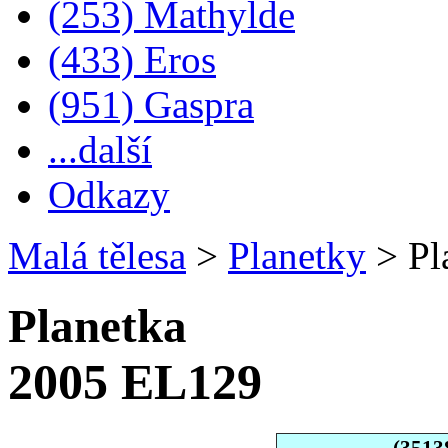
(253) Mathylde
(433) Eros
(951) Gaspra
...další
Odkazy
Malá tělesa
>
Planetky
>
Pl
Planetka
2005 EL129
(3513