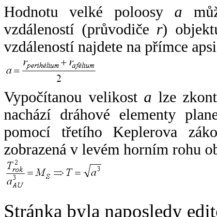
Hodnotu velké poloosy
a
může
vzdáleností (průvodiče
r
) objekt
vzdáleností najdete na přímce apsi
Vypočítanou velikost
a
lze zkont
nachází dráhové elementy plane
pomocí třetího Keplerova zák
zobrazená v levém horním rohu o
Stránka byla naposledy edi