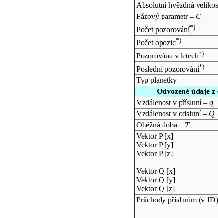
Absolutní hvězdná velikos
Fázový parametr –
G
*)
Počet pozorování
*)
Počet opozic
*)
Pozorována v letech
*)
Poslední pozorování
Typ planetky
Odvozené údaje z 
Vzdálenost v přísluní –
q
Vzdálenost v odsluní –
Q
Oběžná doba –
T
Vektor P [x]
Vektor P [y]
Vektor P [z]
Vektor Q [x]
Vektor Q [y]
Vektor Q [z]
Průchody přísluním (v
JD
)