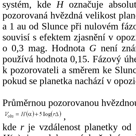
systém, kde
H
označuje absolut
pozorovaná hvězdná velikost plan
a 1 au od Slunce při nulovém fá
souvisí s efektem zjasnění v opoz
o 0,3 mag. Hodnota
G
není zná
používá hodnota 0,15. Fázový úh
k pozorovateli a směrem ke Slunc
pokud se planetka nachází v opozi
Průměrnou pozorovanou hvězdnou 
,
kde
r
je vzdálenost planetky od