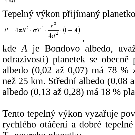
Tepelný výkon přijímaný planetko
,
kde
A
je Bondovo albedo, uvaž
odrazivosti) planetek se obecně
albedo (0,02 až 0,07) má 78 % z
než 25 km. Střední albedo (0,08 
albedo (0,13 až 0,28) má 18 % pla
Tento tepelný výkon vyzařuje po
rychlého otáčení a dobré tepelné