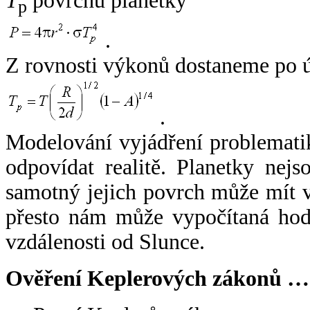
T
povrchu planetky
p
.
Z rovnosti výkonů dostaneme po 
.
Modelování vyjádření problemati
odpovídat realitě. Planetky nejso
samotný jejich povrch může mít v
přesto nám může vypočítaná hodn
vzdálenosti od Slunce.
Ověření Keplerových zákonů …