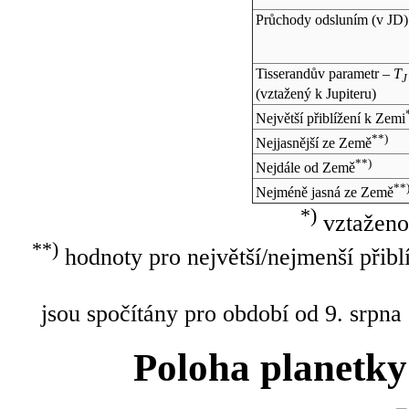
Průchody odsluním (v
JD
)
Tisserandův parametr –
T
J
(vztažený k Jupiteru)
Největší přiblížení k Zemi
**)
Nejjasnější ze Země
**)
Nejdále od Země
**
Nejméně jasná ze Země
*)
vztaženo
**)
hodnoty pro největší/nejmenší přibl
jsou spočítány pro období od 9. srpna
Poloha planetky