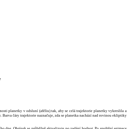
e
i planetky v odsluní (aféliu) tak, aby se celá trajektorie planetky vykreslila a
. Barva čáry trajektorie naznačuje, zda se planetka nachází nad rovinou ekliptiky
ního dne. Obrázek se průběžně aktualizuje po zadání hodnot. Po spuštění animace