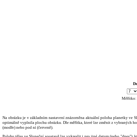
D
Měřítko
Na obrázku je v základním nastavení znázorněna aktuální poloha planetky ve Slun
optimálně vyplnila plochu obrázku. Dle měřítka, které lze změnit z vybraných hod
(modře) nebo pod ní (červeně).
Polohu těles ve Sluneční soustavě lze vykreslit i pro jiné datum (nebo "dnes")