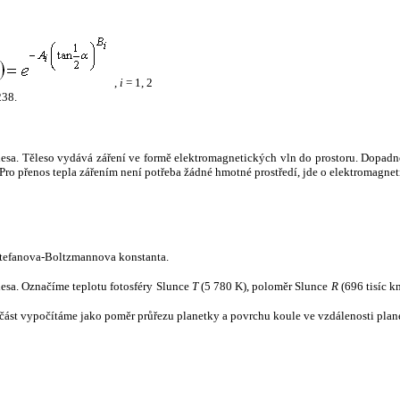
,
i
= 1, 2
238.
tělesa. Těleso vydává záření ve formě elektromagnetických vln do prostoru. Dopadne-l
u. Pro přenos tepla zářením není potřeba žádné hmotné prostředí, jde o elektromagnet
tefanova-Boltzmannova konstanta.
tělesa. Označíme teplotu fotosféry Slunce
T
(5 780 K), poloměr Slunce
R
(696 tisíc k
část vypočítáme jako poměr průřezu planetky a povrchu koule ve vzdálenosti plane