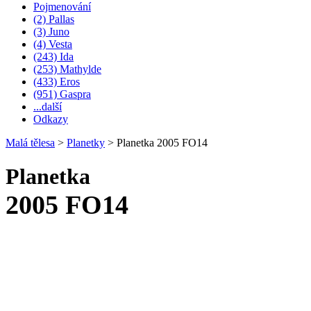
Pojmenování
(2) Pallas
(3) Juno
(4) Vesta
(243) Ida
(253) Mathylde
(433) Eros
(951) Gaspra
...další
Odkazy
Malá tělesa
>
Planetky
>
Planetka 2005 FO14
Planetka
2005 FO14