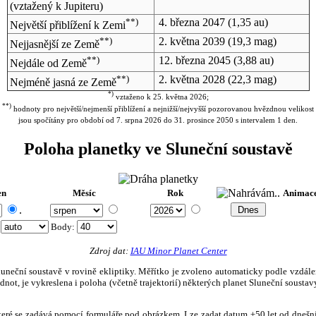
(vztažený k Jupiteru)
**)
4. března 2047
(1,35 au)
Největší přiblížení k Zemi
**)
2. května 2039
(19,3 mag)
Nejjasnější ze Země
**)
12. března 2045
(3,88 au)
Nejdále od Země
**)
2. května 2028
(22,3 mag)
Nejméně jasná ze Země
*)
vztaženo k 25. května 2026;
**)
hodnoty pro největší/nejmenší přiblížení a nejnižší/nejvyšší pozorovanou hvězdnou velikost
jsou spočítány pro období od 7. srpna 2026 do 31. prosince 2050 s intervalem 1 den.
Poloha planetky ve Sluneční soustavě
en
Měsíc
Rok
Animac
.
:
Body
:
Zdroj dat:
IAU Minor Planet Center
eční soustavě v rovině ekliptiky. Měřítko je zvoleno automaticky podle vzdálenost
not, je vykreslena i poloha (včetně trajektorií) některých planet Sluneční soustavy
, které se zadává pomocí formuláře pod obrázkem. Lze zadat datum ±50 let od dneš