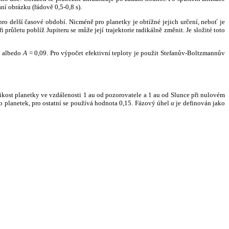
ní obrázku (řádově 0,5-0,8 s).
ro delší časové období. Nicméně pro planetky je obtížné jejich určení, neboť je
růletu poblíž Jupiteru se může její trajektorie radikálně změnit. Je složité toto
o albedo
A
= 0,09. Pro výpočet efektivní teploty je použit Stefanův-Boltzmannův
kost planetky ve vzdálenosti 1 au od pozorovatele a 1 au od Slunce při nulovém
planetek, pro ostatní se používá hodnota 0,15. Fázový úhel
α
je definován jako