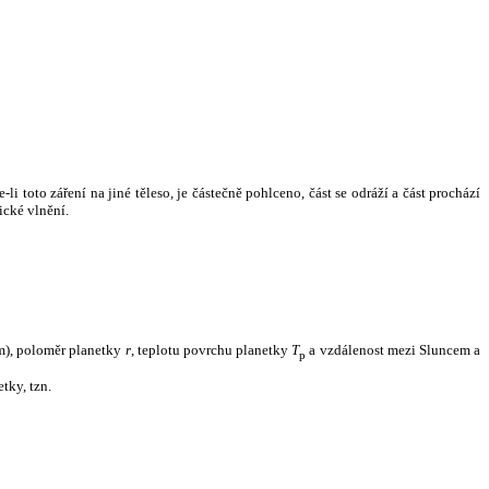
i toto záření na jiné těleso, je částečně pohlceno, část se odráží a část prochází
ické vlnění.
m), poloměr planetky
r
, teplotu povrchu planetky
T
a vzdálenost mezi Sluncem a
p
tky, tzn.