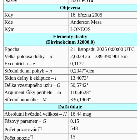
Název
2005 FO14
Objevena
Kdy
16. března 2005
Kde
Anderson Mesa
Kým
LONEOS
Elementy dráhy
(Ekvinokcium J2000,0)
Epocha
21. listopadu 2025 0:00:00 UTC
Velká poloosa dráhy –
a
2,6029 au – 389 390 901 km
Excentricita –
e
0,1172
Střední denní pohyb –
n
0,2347°/den
Sklon dráhy k ekliptice –
i
13,4073°
Délka vzestupného uzlu –
Ω
50,5742°
Argument šířky perihelu –
ω
110,4628°
Střední anomálie –
M
336,1969°
Další údaje
Absolutní hvězdná velikost –
H
16,44 mag
Fázový parametr –
G
0,15
*)
548
Počet pozorování
*)
15
Počet opozic