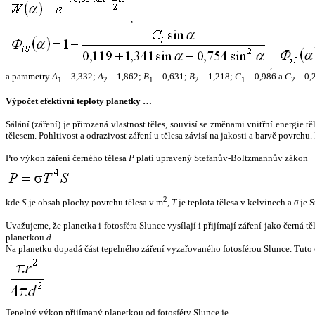
,
,
a parametry
A
= 3,332;
A
= 1,862;
B
= 0,631;
B
= 1,218;
C
= 0,986 a
C
= 0,
1
2
1
2
1
2
Výpočet efektivní teploty planetky …
Sálání (záření) je přirozená vlastnost těles, souvisí se změnami vnitřní energie 
tělesem. Pohltivost a odrazivost záření u tělesa závisí na jakosti a barvě povrch
Pro výkon záření černého tělesa
P
platí upravený Stefanův-Boltzmannův zákon
2
kde
S
je obsah plochy povrchu tělesa v m
,
T
je teplota tělesa v kelvinech a
σ
je S
Uvažujeme, že planetka i fotosféra Slunce vysílají i přijímají záření jako černá 
planetkou
d
.
Na planetku dopadá část tepelného záření vyzařovaného fotosférou Slunce. Tuto 
Tepelný výkon přijímaný planetkou od fotosféry Slunce je