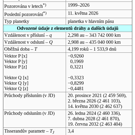
*)
1999–2026
Pozorována v letech
*)
11. května 2026
Poslední pozorování
Typ planetky
planetka v hlavním pásu
Odvozené údaje z elementů dráhy a dalších údajů
Vzdálenost v přísluní –
q
2,298 au – 343 742 000 km
Vzdálenost v odsluní –
Q
2,908 au – 435 040 000 km
Oběžná doba –
T
4,199 roků – 1 533,9 dnů
Vektor P [x]
−0,9260
Vektor P [y]
0,1969
Vektor P [z]
0,3221
Vektor Q [x]
−0,3323
Vektor Q [y]
−0,8299
Vektor Q [z]
−0,4481
Průchody přísluním (v
JD
)
20. prosince 2021
(2 459 569),
2. března 2026
(2 461 103),
14. května 2030
(2 462 637)
Průchody odsluním (v
JD
)
26. ledna 2024
(2 460 336),
7. dubna 2028
(2 461 870),
19. června 2032
(2 463 404)
Tisserandův parametr –
T
3,4
J