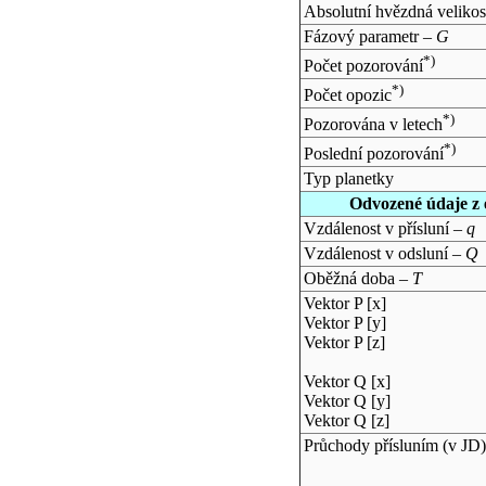
Absolutní hvězdná velikos
Fázový parametr –
G
*)
Počet pozorování
*)
Počet opozic
*)
Pozorována v letech
*)
Poslední pozorování
Typ planetky
Odvozené údaje z 
Vzdálenost v přísluní –
q
Vzdálenost v odsluní –
Q
Oběžná doba –
T
Vektor P [x]
Vektor P [y]
Vektor P [z]
Vektor Q [x]
Vektor Q [y]
Vektor Q [z]
Průchody přísluním (v
JD
)