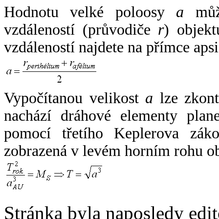
Hodnotu velké poloosy
a
může
vzdáleností (průvodiče
r
) objekt
vzdáleností najdete na přímce apsi
Vypočítanou velikost
a
lze zkont
nachází dráhové elementy plane
pomocí třetího Keplerova zák
zobrazená v levém horním rohu o
Stránka byla naposledy edi