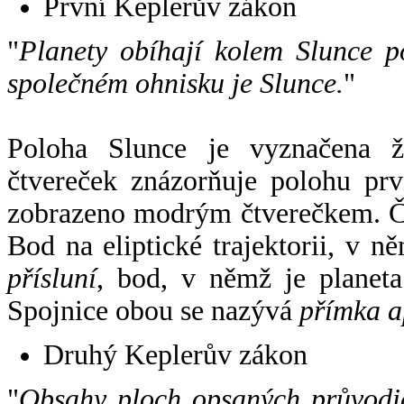
První Keplerův zákon
"
Planety obíhají kolem Slunce p
společném ohnisku je Slunce.
"
Poloha Slunce je vyznačena 
čtvereček znázorňuje polohu pr
zobrazeno modrým čtverečkem. Če
Bod na eliptické trajektorii, v n
přísluní
, bod, v němž je planet
Spojnice obou se nazývá
přímka a
Druhý Keplerův zákon
"
Obsahy ploch opsaných průvodič