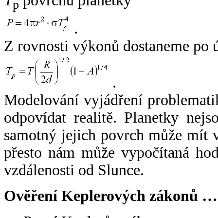
T
povrchu planetky
p
.
Z rovnosti výkonů dostaneme po 
.
Modelování vyjádření problemati
odpovídat realitě. Planetky nejso
samotný jejich povrch může mít v
přesto nám může vypočítaná hodn
vzdálenosti od Slunce.
Ověření Keplerových zákonů …