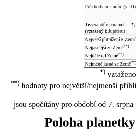
Průchody odsluním (v
JD
)
Tisserandův parametr –
T
J
(vztažený k Jupiteru)
Největší přiblížení k Zemi
**)
Nejjasnější ze Země
**)
Nejdále od Země
**
Nejméně jasná ze Země
*)
vztaženo
**)
hodnoty pro největší/nejmenší přibl
jsou spočítány pro období od 7. srpna
Poloha planetky