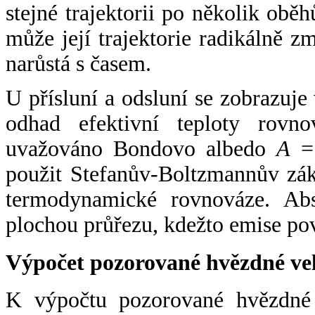
stejné trajektorii po několik oběh
může její trajektorie radikálně zm
narůstá s časem.
U přísluní a odsluní se zobrazuje
odhad efektivní teploty rovno
uvažováno Bondovo albedo
A
= 
použit Stefanův-Boltzmannův zák
termodynamické rovnováze. Abs
plochou průřezu, kdežto emise po
Výpočet pozorované hvězdné ve
K výpočtu pozorované hvězdné v