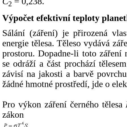
C
= 0,238.
2
Výpočet efektivní teploty plan
Sálání (záření) je přirozená vla
energie tělesa. Těleso vydává zá
prostoru. Dopadne-li toto záření n
se odráží a část prochází tělesem
závisí na jakosti a barvě povrch
žádné hmotné prostředí, jde o ele
Pro výkon záření černého tělesa
zákon