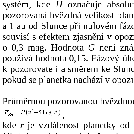
systém, kde
H
označuje absolut
pozorovaná hvězdná velikost plan
a 1 au od Slunce při nulovém fá
souvisí s efektem zjasnění v opoz
o 0,3 mag. Hodnota
G
není zná
používá hodnota 0,15. Fázový úh
k pozorovateli a směrem ke Slunc
pokud se planetka nachází v opozi
Průměrnou pozorovanou hvězdnou 
,
kde
r
je vzdálenost planetky od