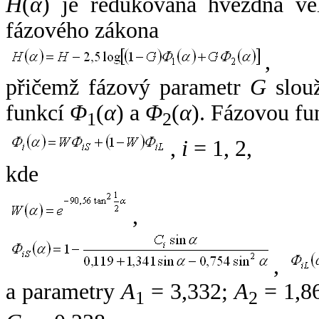
H
(
α
) je redukovaná hvězdná vel
fázového zákona
,
přičemž fázový parametr
G
slouž
funkcí
Φ
(
α
) a
Φ
(
α
). Fázovou fu
1
2
,
i
= 1, 2,
kde
,
,
a parametry
A
= 3,332;
A
= 1,8
1
2