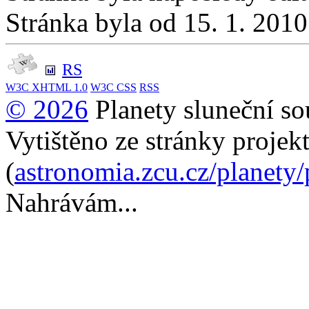
Stránka byla od 15. 1. 201
RS
W3C
XHTML 1.0
W3C
CSS
RSS
© 2026
Planety sluneční so
Vytištěno ze stránky projek
(
astronomia.zcu.cz/planety
Nahrávám...