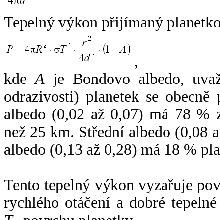
Tepelný výkon přijímaný planetko
,
kde
A
je Bondovo albedo, uvaž
odrazivosti) planetek se obecně
albedo (0,02 až 0,07) má 78 % z
než 25 km. Střední albedo (0,08 
albedo (0,13 až 0,28) má 18 % pla
Tento tepelný výkon vyzařuje po
rychlého otáčení a dobré tepelné