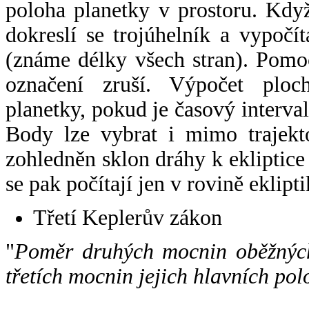
poloha planetky v prostoru. Kdy
dokreslí se trojúhelník a vypoč
(známe délky všech stran). Pomo
označení zruší. Výpočet ploch
planetky, pokud je časový interval
Body lze vybrat i mimo trajekto
zohledněn sklon dráhy k ekliptice
se pak počítají jen v rovině eklipti
Třetí Keplerův zákon
"
Poměr druhých mocnin oběžných
třetích mocnin jejich hlavních pol