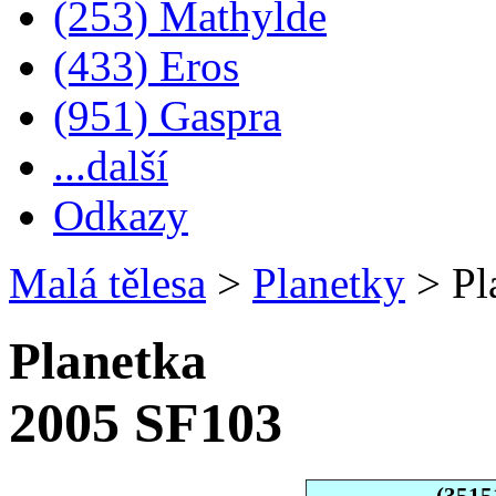
(253) Mathylde
(433) Eros
(951) Gaspra
...další
Odkazy
Malá tělesa
>
Planetky
>
Pl
Planetka
2005 SF103
(3515