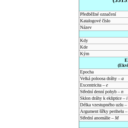
Předběžné označení
Katalogové číslo
Název
Kdy
Kde
Kým
E
(Ekv
Epocha
Velká poloosa dráhy –
a
Excentricita –
e
Střední denní pohyb –
n
Sklon dráhy k ekliptice –
i
Délka vzestupného uzlu –
Argument šířky perihelu 
Střední anomálie –
M