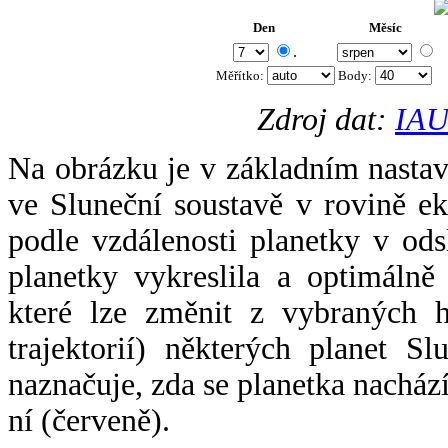
Den
Měsíc
.
Měřítko:
Body
:
Zdroj dat:
IAU
Na obrázku je v základním nastav
ve Sluneční soustavě v rovině ek
podle vzdálenosti planetky v odsl
planetky vykreslila a optimálně
které lze změnit z vybraných h
trajektorií) některých planet Sl
naznačuje, zda se planetka nacház
ní (červeně).