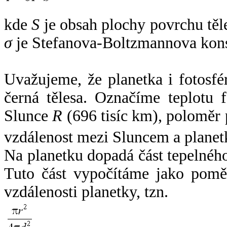
kde
S
je obsah plochy povrchu těl
σ
je Stefanova-Boltzmannova kons
Uvažujeme, že planetka i fotosfér
černá tělesa. Označíme teplotu 
Slunce
R
(696 tisíc km), poloměr
vzdálenost mezi Sluncem a plane
Na planetku dopadá část tepelnéh
Tuto část vypočítáme jako pomě
vzdálenosti planetky, tzn.